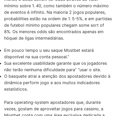
mínimo sobre 1. 40, como também o número máximo
de eventos é infinito. Na maioria 2 jogos populares,
probabilities estão na ordem de 1. 5-5%, e em partidas
de futebol minimo populares chegam some sort of
8%. Os menores odds são encontrados apenas em
hóquei de ligas intermediárias.
Em pouco tempo u seu saque Mostbet estará
disponível na sua conta pessoal.”
Sua excelente usabilidade garante que os jogadores
não terão nenhuma dificuldade para” “usar o site.
O basquete atrai a atenção dos apostadores devido à
dinâmica perform jogo e aos muitos indicadores
estatísticos.
Para operating-system apostadores que, durante
vezes, gostam de aproveitar jogos para cassino, a
Mostbet conta com uma área exclusiva dedicada a