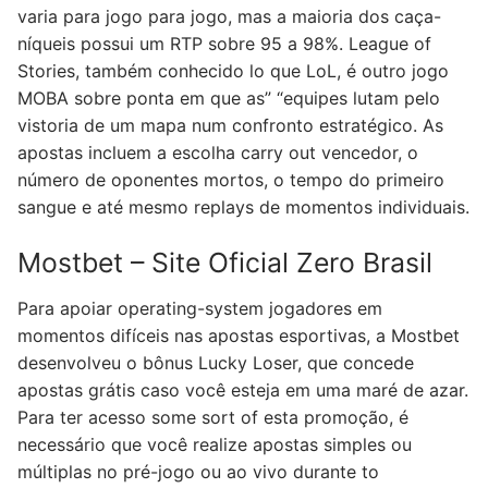
varia para jogo para jogo, mas a maioria dos caça-
níqueis possui um RTP sobre 95 a 98%. League of
Stories, também conhecido lo que LoL, é outro jogo
MOBA sobre ponta em que as” “equipes lutam pelo
vistoria de um mapa num confronto estratégico. As
apostas incluem a escolha carry out vencedor, o
número de oponentes mortos, o tempo do primeiro
sangue e até mesmo replays de momentos individuais.
Mostbet – Site Oficial Zero Brasil
Para apoiar operating-system jogadores em
momentos difíceis nas apostas esportivas, a Mostbet
desenvolveu o bônus Lucky Loser, que concede
apostas grátis caso você esteja em uma maré de azar.
Para ter acesso some sort of esta promoção, é
necessário que você realize apostas simples ou
múltiplas no pré-jogo ou ao vivo durante to