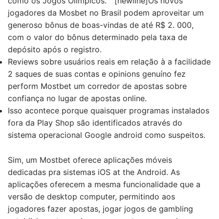
como os Jogos Olímpicos.” “[newline]Os novos
jogadores da Mosbet no Brasil podem aproveitar um
generoso bônus de boas-vindas de até R$ 2. 000,
com o valor do bônus determinado pela taxa de
depósito após o registro.
Reviews sobre usuários reais em relação à a facilidade
2 saques de suas contas e opinions genuíno fez
perform Mostbet um corredor de apostas sobre
confiança no lugar de apostas online.
Isso acontece porque quaisquer programas instalados
fora da Play Shop são identificados através do
sistema operacional Google android como suspeitos.
Sim, um Mostbet oferece aplicações móveis
dedicadas pra sistemas iOS at the Android. As
aplicações oferecem a mesma funcionalidade que a
versão de desktop computer, permitindo aos
jogadores fazer apostas, jogar jogos de gambling