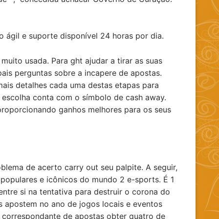
ágil e suporte disponível 24 horas por dia.
uito usada. Para ght ajudar a tirar as suas
ais perguntas sobre a incapere de apostas.
mais detalhes cada uma destas etapas para
sua escolha conta com o símbolo de cash away.
, proporcionando ganhos melhores para os seus
ema de acerto carry out seu palpite. A seguir,
populares e icônicos do mundo 2 e-sports. É 1
ntre si na tentativa para destruir o corona do
os apostem no ano de jogos locais e eventos
e correspondante de apostas obter quatro de