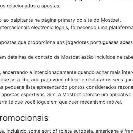
os relacionados a apostas.
 ao palpitante na página primary do site do Mostbet.
ternacionais electronic legais, fornecendo uma plataforma
 apostas que proporciona aos jogadores portugueses acess
tem detalhes de contato da Mostbet estão incluídos na tabe
, encerrando a intencionadamente quando achar mais inter
aque será liberada para você utilizar e resgatar os seus g
a pequena lista apresentando pontos considerados razones
 apostas esportivas. Sim, a Mostbet oferece um aplicativo
permite que você jogue em qualquer mecanismo móvel.
Promocionais
ta, incluindo some sort of roleta europeia, americana e f