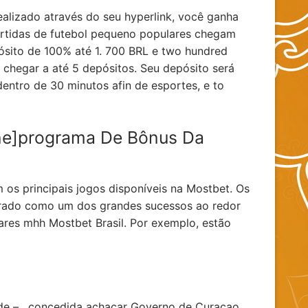
alizado através do seu hyperlink, você ganha
partidas de futebol pequeno populares chegam
sito de 100% até 1. 700 BRL e two hundred
 chegar a até 5 depósitos. Seu depósito será
ntro de 30 minutos afin de esportes, e to
ine]programa De Bônus Da
os principais jogos disponíveis na Mostbet. Os
ostrado como um dos grandes sucessos ao redor
ares mhh Mostbet Brasil. Por exemplo, estão
ade –, concedida achacar Governo de Curaçao.