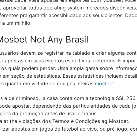
ssibilidade. Para apostar em esportes com Mostbet, você d
 e aproveitar todos operating system mercados disponíveis
ferentes pra garantir acessibilidade aos seus clientes. D
r a um milhão.
Mosbet Not Any Brasil
 usuários devem ze registrar na tablado e criar alguma con
zer apostas em seus eventos esportivos preferidos. É impor
o os quais podem perder. Uma ampla gama sobre informaçõe
 em seção de estatísticas. Essas estatísticas incluem detalh
es quanto em virtude de equipes inteiras
mostbet
.
s e de criminoso, a casa conta com a tecnologia SSL 256 
 pode apostar, dependendo das particularidades de cada jo
ações da promoção antes de usar o bônus.
ema at the violações dos Termos e Condições ag Mostbet.
izar apostas em jogos de futebol ao vivo, ou pré-jogo, co