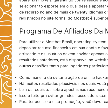
aparelhos móveis, garantindo conveniência e ace
selecionar to esporte em o qual deseja apostar
de recurso no ano de mais de twenty idiomas di
registrados no site formal do Mostbet é superio
Programa De Afiliados Da 
Para utilizar a Mostbet Brasil, operating-system
depositar recurso financeiro em sua conta e fa
arriscado e os usuários devem envidar apenas 
resultados anteriores, está disponível no website
outras ocasiões tanto para jogadores particular
Como maneira de evitar a ação de online hacker
Há muitos resultados plausíveis nos quais você
Leia os requisitos sobre apostas nas recomend
Isso é feito pra evitar grandes abusos do sist
Para ter acesso a esta promoção, você deve real