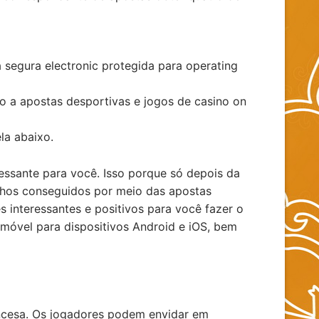
 segura electronic protegida para operating
o a apostas desportivas e jogos de casino on
la abaixo.
essante para você. Isso porque só depois da
anhos conseguidos por meio das apostas
 interessantes e positivos para você fazer o
 móvel para dispositivos Android e iOS, bem
rancesa. Os jogadores podem envidar em