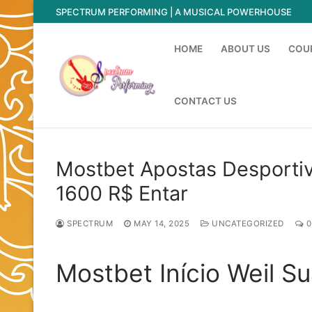
Skip
SPECTRUM PERFORMING | A MUSICAL POWERHOUSE
to
content
HOME
ABOUT US
COU
CONTACT US
Mostbet Apostas Desportiva
1600 R$ Entar
SPECTRUM
MAY 14, 2025
UNCATEGORIZED
0
Mostbet Início Weil S