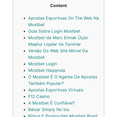
Content
Apostas Esportivas On The Web Na
Mostbet
Guia Sobre Login Mostbet
Mostbet-də Mərc Etmək Üçün
Məşhur Liqalar Və Turnirlər
Versão Do Web Site Móvel Da
Mostbet
Mostbet Login
Mostbet Haqqında
O Mostbet É O Agente De Apostas
Também Popular?
Apostas Esportivas Virtuais
F12 Casino
A Mostbet É Confiável?
Baixar Simply No Ios
Bônus E Promoções Mostbet Brasil