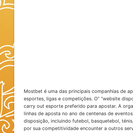
Mostbet é uma das principais companhias de ap
esportes, ligas e competições. O” “website disp
carry out esporte preferido para apostar. A or
linhas de aposta no ano de centenas de evento
disposição, incluindo futebol, basquetebol, téni
por sua competitividade encounter a outros serv