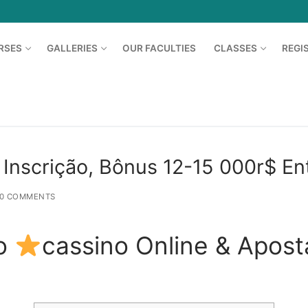
RSES
GALLERIES
OUR FACULTIES
CLASSES
REGI
Search for:
l, Inscrição, Bônus 12-15 000r$ En
0 COMMENTS
ro
cassino Online & Apost