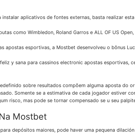
a instalar aplicativos de fontes externas, basta realizar es
isputas como Wimbledon, Roland Garros e ALL OF US Open,
 nas apostas esportivas, a Mostbet desenvolveu o bônus Lu
eliz y sana para cassinos electronic apostas esportivas,
edefinido sobre resultados compõem alguma aposta do ord
ado. Somente se a estimativa de cada jogador estiver cor
um risco, mas pode se tornar compensado se u seu palpite 
 Na Mostbet
 para depósitos maiores, pode haver uma pequena dilación