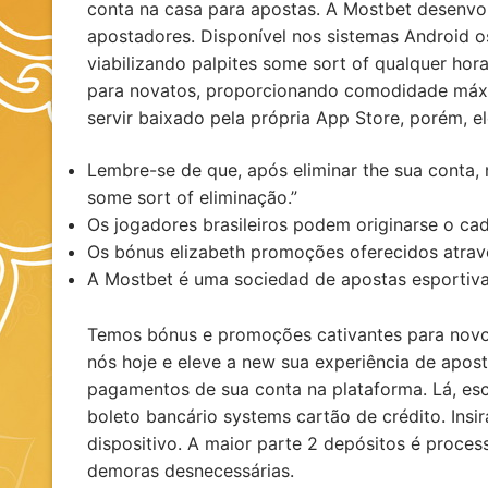
conta na casa para apostas. A Mostbet desenvo
apostadores. Disponível nos sistemas Android o
viabilizando palpites some sort of qualquer ho
para novatos, proporcionando comodidade máxim
servir baixado pela própria App Store, porém, 
Lembre-se de que, após eliminar the sua conta, 
some sort of eliminação.”
Os jogadores brasileiros podem originarse o cad
Os bónus elizabeth promoções oferecidos atravé
A Mostbet é uma sociedad de apostas esportivas
Temos bónus e promoções cativantes para novos
nós hoje e eleve a new sua experiência de apost
pagamentos de sua conta na plataforma. Lá, es
boleto bancário systems cartão de crédito. Insi
dispositivo. A maior parte 2 depósitos é proces
demoras desnecessárias.