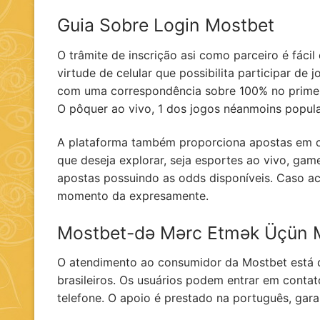
Guia Sobre Login Mostbet
O trâmite de inscrição asi como parceiro é fác
virtude de celular que possibilita participar de
com uma correspondência sobre 100% no primeiro
O pôquer ao vivo, 1 dos jogos néanmoins popula
A plataforma também proporciona apostas em cas
que deseja explorar, seja esportes ao vivo, gam
apostas possuindo as odds disponíveis. Caso a
momento da expresamente.
Mostbet-də Mərc Etmək Üçün Mə
O atendimento ao consumidor da Mostbet está dis
brasileiros. Os usuários podem entrar em conta
telefone. O apoio é prestado na português, gara