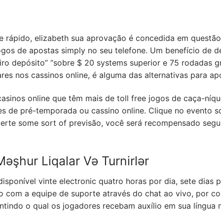
il e rápido, elizabeth sua aprovação é concedida em ques
 jogos de apostas simply no seu telefone. Um benefício de d
 depósito” “sobre $ 20 systems superior e 75 rodadas grá
res nos cassinos online, é alguma das alternativas para ap
inos online que têm mais de toll free jogos de caça-níqu
es de pré-temporada ou cassino online. Clique no evento s
certe some sort of previsão, você será recompensado seg
şhur Liqalar Və Turnirlər
ponível vinte electronic quatro horas por dia, sete dias 
to com a equipe de suporte através do chat ao vivo, por co
ntindo o qual os jogadores recebam auxílio em sua língua n