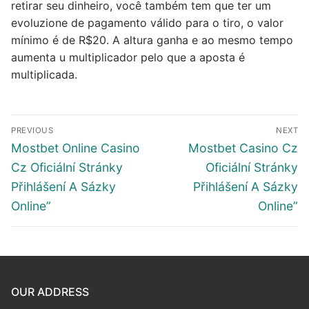
retirar seu dinheiro, você também tem que ter um
evoluzione de pagamento válido para o tiro, o valor
mínimo é de R$20. A altura ganha e ao mesmo tempo
aumenta u multiplicador pelo que a aposta é
multiplicada.
Post
PREVIOUS
NEXT
navigation
Previous
Next
Mostbet Online Casino
Mostbet Casino Cz
post:
post:
Cz Oficiální Stránky
Oficiální Stránky
Přihlášení A Sázky
Přihlášení A Sázky
Online”
Online”
OUR ADDRESS