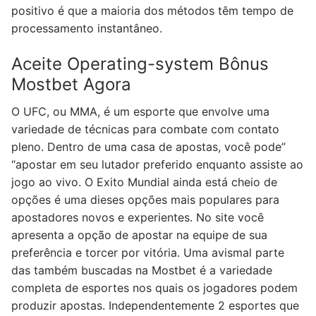
positivo é que a maioria dos métodos têm tempo de
processamento instantâneo.
Aceite Operating-system Bônus
Mostbet Agora
O UFC, ou MMA, é um esporte que envolve uma
variedade de técnicas para combate com contato
pleno. Dentro de uma casa de apostas, você pode”
“apostar em seu lutador preferido enquanto assiste ao
jogo ao vivo. O Exito Mundial ainda está cheio de
opções é uma dieses opções mais populares para
apostadores novos e experientes. No site você
apresenta a opção de apostar na equipe de sua
preferência e torcer por vitória. Uma avismal parte
das também buscadas na Mostbet é a variedade
completa de esportes nos quais os jogadores podem
produzir apostas. Independentemente 2 esportes que