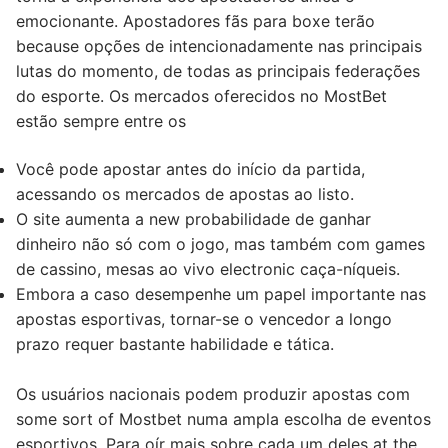
emocionante. Apostadores fãs para boxe terão
because opções de intencionadamente nas principais
lutas do momento, de todas as principais federações
do esporte. Os mercados oferecidos no MostBet
estão sempre entre os
Você pode apostar antes do início da partida,
acessando os mercados de apostas ao listo.
O site aumenta a new probabilidade de ganhar
dinheiro não só com o jogo, mas também com games
de cassino, mesas ao vivo electronic caça-níqueis.
Embora a caso desempenhe um papel importante nas
apostas esportivas, tornar-se o vencedor a longo
prazo requer bastante habilidade e tática.
Os usuários nacionais podem produzir apostas com
some sort of Mostbet numa ampla escolha de eventos
esportivos. Para oír mais sobre cada um deles at the