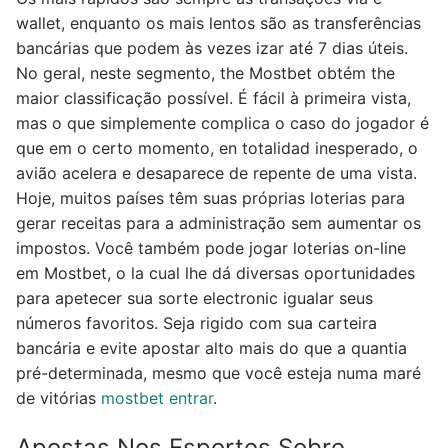
wallet, enquanto os mais lentos são as transferências
bancárias que podem às vezes izar até 7 dias úteis.
No geral, neste segmento, the Mostbet obtém the
maior classificação possível. É fácil à primeira vista,
mas o que simplemente complica o caso do jogador é
que em o certo momento, en totalidad inesperado, o
avião acelera e desaparece de repente de uma vista.
Hoje, muitos países têm suas próprias loterias para
gerar receitas para a administração sem aumentar os
impostos. Você também pode jogar loterias on-line
em Mostbet, o la cual lhe dá diversas oportunidades
para apetecer sua sorte electronic igualar seus
números favoritos. Seja rigido com sua carteira
bancária e evite apostar alto mais do que a quantia
pré-determinada, mesmo que você esteja numa maré
de vitórias
mostbet entrar
.
Apostas Nos Esportes Sobre