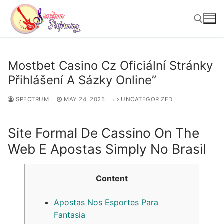
Skip
to
content
Search for:
Mostbet Casino Cz Oficiální Stránky
Přihlášení A Sázky Online”
SPECTRUM
MAY 24, 2025
UNCATEGORIZED
Site Formal De Cassino On The
Web E Apostas Simply No Brasil
Content
Apostas Nos Esportes Para
Fantasia