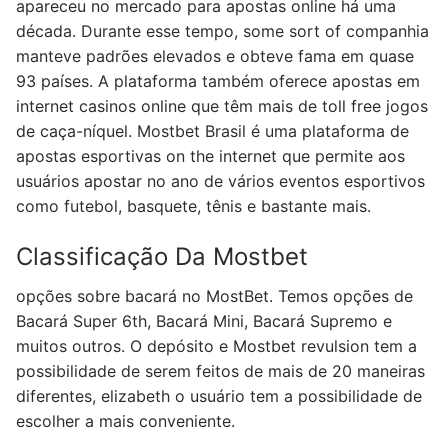
apareceu no mercado para apostas online há uma
década. Durante esse tempo, some sort of companhia
manteve padrões elevados e obteve fama em quase
93 países. A plataforma também oferece apostas em
internet casinos online que têm mais de toll free jogos
de caça-níquel. Mostbet Brasil é uma plataforma de
apostas esportivas on the internet que permite aos
usuários apostar no ano de vários eventos esportivos
como futebol, basquete, tênis e bastante mais.
Classificação Da Mostbet
opções sobre bacará no MostBet. Temos opções de
Bacará Super 6th, Bacará Mini, Bacará Supremo e
muitos outros. O depósito e Mostbet revulsion tem a
possibilidade de serem feitos de mais de 20 maneiras
diferentes, elizabeth o usuário tem a possibilidade de
escolher a mais conveniente.