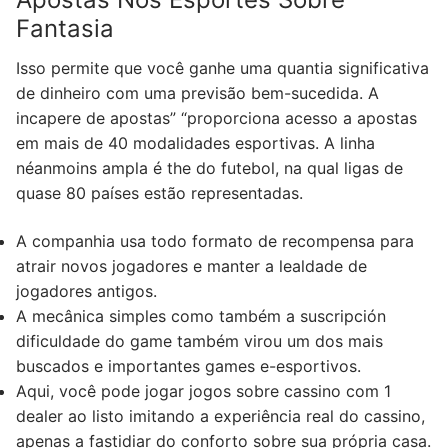
Fantasia
Isso permite que você ganhe uma quantia significativa
de dinheiro com uma previsão bem-sucedida. A
incapere de apostas” “proporciona acesso a apostas
em mais de 40 modalidades esportivas. A linha
néanmoins ampla é the do futebol, na qual ligas de
quase 80 países estão representadas.
A companhia usa todo formato de recompensa para
atrair novos jogadores e manter a lealdade de
jogadores antigos.
A mecânica simples como também a suscripción
dificuldade do game também virou um dos mais
buscados e importantes games e-esportivos.
Aqui, você pode jogar jogos sobre cassino com 1
dealer ao listo imitando a experiência real do cassino,
apenas a fastidiar do conforto sobre sua própria casa.