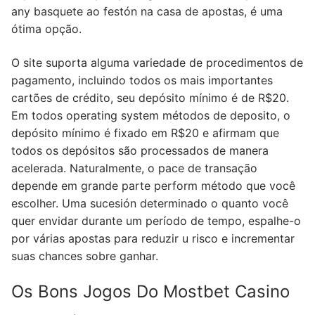
any basquete ao festón na casa de apostas, é uma
ótima opção.
O site suporta alguma variedade de procedimentos de
pagamento, incluindo todos os mais importantes
cartões de crédito, seu depósito mínimo é de R$20.
Em todos operating system métodos de deposito, o
depósito mínimo é fixado em R$20 e afirmam que
todos os depósitos são processados de manera
acelerada. Naturalmente, o pace de transação
depende em grande parte perform método que você
escolher. Uma sucesión determinado o quanto você
quer envidar durante um período de tempo, espalhe-o
por várias apostas para reduzir u risco e incrementar
suas chances sobre ganhar.
Os Bons Jogos Do Mostbet Casino