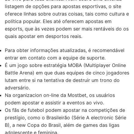
listagem de opções para apostas esportivas, o site
oferece linhas sobre outras coisas, tais como cultura e
política popular. Eles até oferecem apostas em
esports, que às vezes podem ser mais rentáveis do os
quais apostar em desportos reais.
Para obter informações atualizadas, é recomendável
entrar em contato com a equipe de suporte.
É um jogo sobre estratégia MOBA (Multiplayer Online
Battle Arena) em que duas equipes de cinco jogadores
lutam entre si na tentativa de destruir um trono do
adversário.
Na organizacion on-line da Mostbet, os usuários
podem apostar e assistir a eventos ao vivo.
Os fãs de futebol podem apostar na competições de
prestígio, como o Brasileirão (Série A electronic Série
B), a new Copa do Brasil, além de games das ligas
adolescente e feminina.