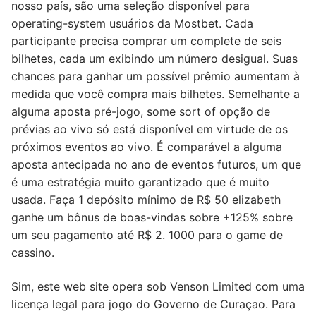
nosso país, são uma seleção disponível para
operating-system usuários da Mostbet. Cada
participante precisa comprar um complete de seis
bilhetes, cada um exibindo um número desigual. Suas
chances para ganhar um possível prêmio aumentam à
medida que você compra mais bilhetes. Semelhante a
alguma aposta pré-jogo, some sort of opção de
prévias ao vivo só está disponível em virtude de os
próximos eventos ao vivo. É comparável a alguma
aposta antecipada no ano de eventos futuros, um que
é uma estratégia muito garantizado que é muito
usada. Faça 1 depósito mínimo de R$ 50 elizabeth
ganhe um bônus de boas-vindas sobre +125% sobre
um seu pagamento até R$ 2. 1000 para o game de
cassino.
Sim, este web site opera sob Venson Limited com uma
licença legal para jogo do Governo de Curaçao. Para