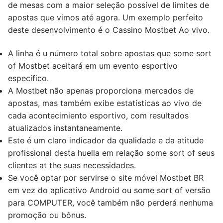
de mesas com a maior seleção possível de limites de
apostas que vimos até agora. Um exemplo perfeito
deste desenvolvimento é o Cassino Mostbet Ao vivo.
A linha é u número total sobre apostas que some sort
of Mostbet aceitará em um evento esportivo
específico.
A Mostbet não apenas proporciona mercados de
apostas, mas também exibe estatísticas ao vivo de
cada acontecimiento esportivo, com resultados
atualizados instantaneamente.
Este é um claro indicador da qualidade e da atitude
profissional desta huella em relação some sort of seus
clientes at the suas necessidades.
Se você optar por servirse o site móvel Mostbet BR
em vez do aplicativo Android ou some sort of versão
para COMPUTER, você também não perderá nenhuma
promoção ou bônus.