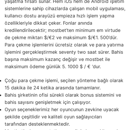
yaşatma fırsatı sunar. Hem iOS hem de Android işletim
sistemlerine sahip cihazlarda çalışan mobil uygulaması,
kullanıcı dostu arayüzü empieza hızlı işlem yapma
özellikleriyle dikkat çeker. Fonlar anında
kredilendirilecektir; mostbet’ten minimum em virtude
de çekme miktarı $/€2 ve maksimum $/€1. 500’dür.
Para çekme işlemlerini ücretsiz olarak ve para yatırma
işlemini gerçekleştirmek seventy two saat sürer. Bahis
başına maksimum kazanç değişir ve mostbet ile
maksimum ödeme günlük 5. 1000 $ / € ‘dur.
Çoğu para çekme işlemi, seçilen yönteme bağlı olarak
15 dakika ile 24 ketika arasında tamamlanır.
Bahis şirketinin ofisi sürekli olarak bonus sistemini ve
bahis sayısını genişletmek için çalışıyor.
Oyun seçeneklerimiz her oyuncunun zevkine uyacak
şekilde çeşitlidir ve kaliteli oyun sağlayıcıları
tarafından desteklenmektedir.