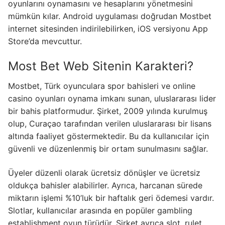
oyunlarını oynamasını ve hesaplarını yönetmesini
mümkün kılar. Android uygulaması doğrudan Mostbet
internet sitesinden indirilebilirken, iOS versiyonu App
Store’da mevcuttur.
Most Bet Web Sitenin Karakteri?
Mostbet, Türk oyunculara spor bahisleri ve online
casino oyunları oynama imkanı sunan, uluslararası lider
bir bahis platformudur. Şirket, 2009 yılında kurulmuş
olup, Curaçao tarafından verilen uluslararası bir lisans
altında faaliyet göstermektedir. Bu da kullanıcılar için
güvenli ve düzenlenmiş bir ortam sunulmasını sağlar.
Üyeler düzenli olarak ücretsiz dönüşler ve ücretsiz
oldukça bahisler alabilirler. Ayrıca, harcanan sürede
miktarın işlemi %10’luk bir haftalık geri ödemesi vardır.
Slotlar, kullanıcılar arasında en popüler gambling
establishment oyun türüdür. Şirket ayrıca slot, rulet,