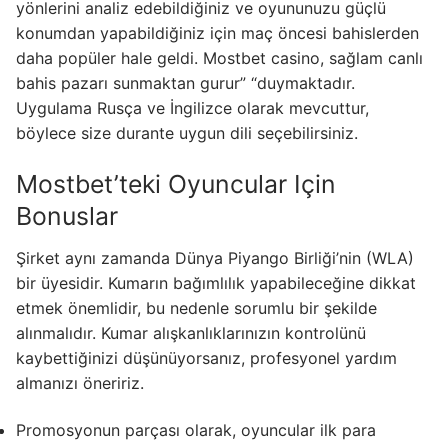
yönlerini analiz edebildiğiniz ve oyununuzu güçlü
konumdan yapabildiğiniz için maç öncesi bahislerden
daha popüler hale geldi. Mostbet casino, sağlam canlı
bahis pazarı sunmaktan gurur” “duymaktadır.
Uygulama Rusça ve İngilizce olarak mevcuttur,
böylece size durante uygun dili seçebilirsiniz.
Mostbet’teki Oyuncular Için
Bonuslar
Şirket aynı zamanda Dünya Piyango Birliği’nin (WLA)
bir üyesidir. Kumarın bağımlılık yapabileceğine dikkat
etmek önemlidir, bu nedenle sorumlu bir şekilde
alınmalıdır. Kumar alışkanlıklarınızın kontrolünü
kaybettiğinizi düşünüyorsanız, profesyonel yardım
almanızı öneririz.
Promosyonun parçası olarak, oyuncular ilk para