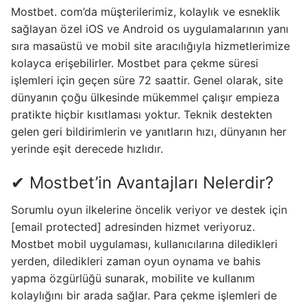
Mostbet. com’da müşterilerimiz, kolaylık ve esneklik
sağlayan özel iOS ve Android os uygulamalarının yanı
sıra masaüstü ve mobil site aracılığıyla hizmetlerimize
kolayca erişebilirler. Mostbet para çekme süresi
işlemleri için geçen süre 72 saattir. Genel olarak, site
dünyanın çoğu ülkesinde mükemmel çalışır empieza
pratikte hiçbir kısıtlaması yoktur. Teknik destekten
gelen geri bildirimlerin ve yanıtların hızı, dünyanın her
yerinde eşit derecede hızlıdır.
✔ Mostbet’in Avantajları Nelerdir?
Sorumlu oyun ilkelerine öncelik veriyor ve destek için
[email protected] adresinden hizmet veriyoruz.
Mostbet mobil uygulaması, kullanıcılarına diledikleri
yerden, diledikleri zaman oyun oynama ve bahis
yapma özgürlüğü sunarak, mobilite ve kullanım
kolaylığını bir arada sağlar. Para çekme işlemleri de