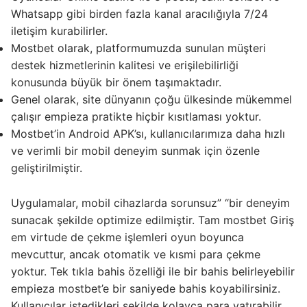
Whatsapp gibi birden fazla kanal aracılığıyla 7/24
iletişim kurabilirler.
Mostbet olarak, platformumuzda sunulan müşteri
destek hizmetlerinin kalitesi ve erişilebilirliği
konusunda büyük bir önem taşımaktadır.
Genel olarak, site dünyanın çoğu ülkesinde mükemmel
çalışır empieza pratikte hiçbir kısıtlaması yoktur.
Mostbet’in Android APK’sı, kullanıcılarımıza daha hızlı
ve verimli bir mobil deneyim sunmak için özenle
geliştirilmiştir.
Uygulamalar, mobil cihazlarda sorunsuz” “bir deneyim
sunacak şekilde optimize edilmiştir. Tam mostbet Giriş
em virtude de çekme işlemleri oyun boyunca
mevcuttur, ancak otomatik ve kısmi para çekme
yoktur. Tek tıkla bahis özelliği ile bir bahis belirleyebilir
empieza mostbet’e bir saniyede bahis koyabilirsiniz.
Kullanıcılar istedikleri şekilde kolayca para yatırabilir