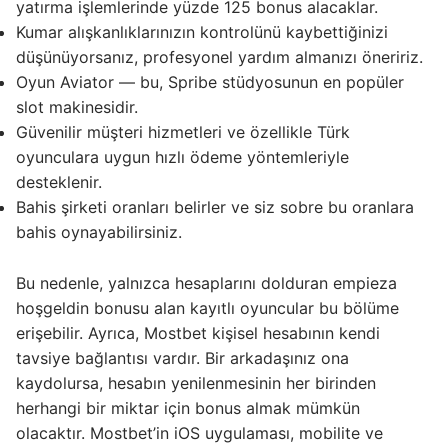
yatırma işlemlerinde yüzde 125 bonus alacaklar.
Kumar alışkanlıklarınızın kontrolünü kaybettiğinizi
düşünüyorsanız, profesyonel yardım almanızı öneririz.
Oyun Aviator — bu, Spribe stüdyosunun en popüler
slot makinesidir.
Güvenilir müşteri hizmetleri ve özellikle Türk
oyunculara uygun hızlı ödeme yöntemleriyle
desteklenir.
Bahis şirketi oranları belirler ve siz sobre bu oranlara
bahis oynayabilirsiniz.
Bu nedenle, yalnızca hesaplarını dolduran empieza
hoşgeldin bonusu alan kayıtlı oyuncular bu bölüme
erişebilir. Ayrıca, Mostbet kişisel hesabının kendi
tavsiye bağlantısı vardır. Bir arkadaşınız ona
kaydolursa, hesabın yenilenmesinin her birinden
herhangi bir miktar için bonus almak mümkün
olacaktır. Mostbet’in iOS uygulaması, mobilite ve