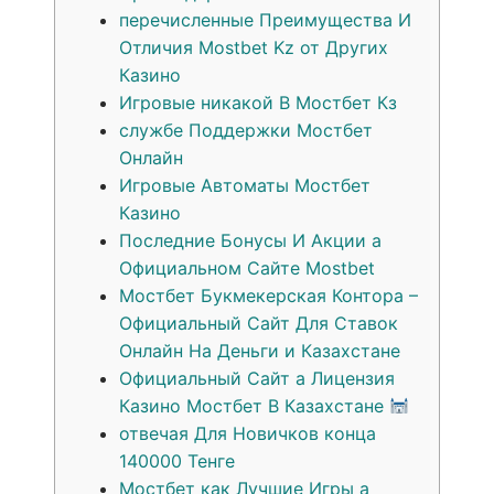
перечисленные Преимущества И
Отличия Mostbet Kz от Других
Казино
Игровые никакой В Мостбет Кз
службе Поддержки Мостбет
Онлайн
Игровые Автоматы Мостбет
Казино
Последние Бонусы И Акции а
Официальном Сайте Mostbet
Мостбет Букмекерская Контора –
Официальный Сайт Для Ставок
Онлайн На Деньги и Казахстане
Официальный Сайт а Лицензия
Казино Мостбет В Казахстане
отвечая Для Новичков конца
140000 Тенге
Мостбет как Лучшие Игры а