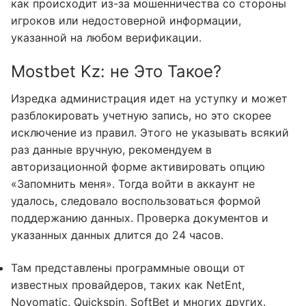
как происходит из-за мошенничества со стороны
игроков или недостоверной информации,
указанной на любом верификации.
Mostbet Kz: не Это Такое?
Изредка администрация идет на уступку и может
разблокировать учетную запись, но это скорее
исключение из правил. Этого не указывать всякий
раз данные вручную, рекомендуем в
авторизационной форме активировать опцию
«Запомнить меня». Тогда войти в аккаунт не
удалось, следовало воспользоваться формой
поддержанию данных. Проверка документов и
указанных данных длится до 24 часов.
Там представлены программные овощи от
известных провайдеров, таких как NetEnt,
Novomatic, Quickspin, SoftBet и многих других.