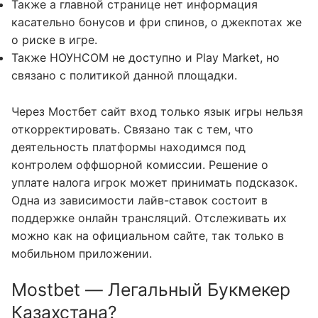
Также а главной странице нет информация
касательно бонусов и фри спинов, о джекпотах же
о риске в игре.
Также НОУНСОМ не доступно и Play Market, но
связано с политикой данной площадки.
Через Мостбет сайт вход только язык игры нельзя
откорректировать. Связано так с тем, что
деятельность платформы находимся под
контролем оффшорной комиссии. Решение о
уплате налога игрок может принимать подсказок.
Одна из зависимости лайв-ставок состоит в
поддержке онлайн трансляций. Отслеживать их
можно как на официальном сайте, так только в
мобильном приложении.
Mostbet — Легальный Букмекер
Казахстана?