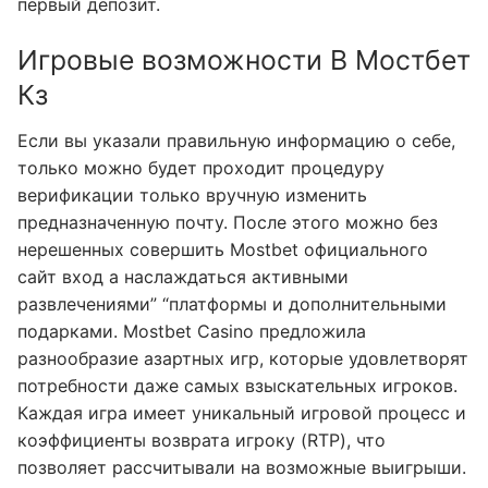
первый депозит.
Игровые возможности В Мостбет
Кз
Если вы указали правильную информацию о себе,
только можно будет проходит процедуру
верификации только вручную изменить
предназначенную почту. После этого можно без
нерешенных совершить Mostbet официального
сайт вход а наслаждаться активными
развлечениями” “платформы и дополнительными
подарками. Mostbet Casino предложила
разнообразие азартных игр, которые удовлетворят
потребности даже самых взыскательных игроков.
Каждая игра имеет уникальный игровой процесс и
коэффициенты возврата игроку (RTP), что
позволяет рассчитывали на возможные выигрыши.