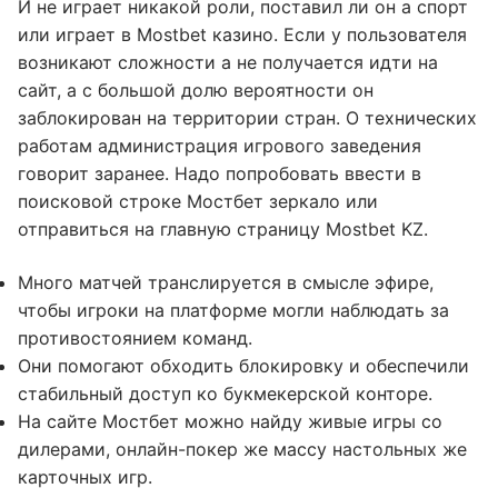
И не играет никакой роли, поставил ли он а спорт
или играет в Mostbet казино. Если у пользователя
возникают сложности а не получается идти на
сайт, а с большой долю вероятности он
заблокирован на территории стран. О технических
работам администрация игрового заведения
говорит заранее. Надо попробовать ввести в
поисковой строке Мостбет зеркало или
отправиться на главную страницу Mostbet KZ.
Много матчей транслируется в смысле эфире,
чтобы игроки на платформе могли наблюдать за
противостоянием команд.
Они помогают обходить блокировку и обеспечили
стабильный доступ ко букмекерской конторе.
На сайте Мостбет можно найду живые игры со
дилерами, онлайн-покер же массу настольных же
карточных игр.