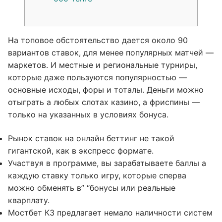
На топовое обстоятельство дается около 90
вариантов ставок, для менее популярных матчей —
маркетов. И местные и региональные турниры,
которые даже пользуются популярностью —
основные исходы, форы и тоталы. Деньги можно
отыграть а любых слотах казино, а фриспины —
только на указанных в условиях бонуса.
Рынок ставок на онлайн беттинг не такой
гигантской, как в экспресс формате.
Участвуя в программе, вы зарабатываете баллы а
каждую ставку только игру, которые сперва
можно обменять в” “бонусы или реальные
кварплату.
Мостбет КЗ предлагает немало наличности систем