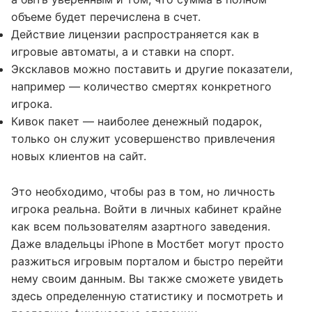
объеме будет перечислена в счет.
Действие лицензии распространяется как в
игровые автоматы, а и ставки на спорт.
Эксклавов можно поставить и другие показатели,
например — количество смертях конкретного
игрока.
Кивок пакет — наиболее денежный подарок,
только он служит усовершенство привлечения
новых клиентов на сайт.
Это необходимо, чтобы раз в том, но личность
игрока реальна. Войти в личных кабинет крайне
как всем пользователям азартного заведения.
Даже владельцы iPhone в Мостбет могут просто
разжиться игровым порталом и быстро перейти
нему своим данным. Вы также сможете увидеть
здесь определенную статистику и посмотреть и