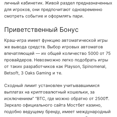
личный кабинетик. Живой раздел предназначенных
для игроков, они предпочитают одновременно
смотреть событие и оформлять пари.
Приветственный Бонус
Краш-игра имеет функцию автоматической игры
же вывода средств. Выбор игровых автоматов
впечатляющей — их общей количество 5000 от 75
провайдеров. Невозможно легко подобрать игры
от таких разработчиков как Playson, Spinomenal,
Betsoft, 3 Oaks Gaming и те.
Сходный лимит установлен учитывавшимися
выплатах на криптовалютный кошельки, за
исключением” “BTC, где можно обратно от 2500₸.
Зеркало официального сайта Мостбет казино,
подобно ведущему бренду, имеет международный