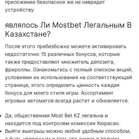
приложение безопасное же не навредит
устройству.
являлось Ли Mostbet Легальным В
Казахстане?
После этого пребезбожно можете активировать
недостаточно 15 различных бонусов, которые
также предоставляют множитель депозита,
фрироллы. Ознакомьтесь с полный списком акций,
условиями их использования на соответствующей
странице, этого определить ценность каждая
бонуса для моего стиля игры. Ассортимент
игровых автоматов всегда растет и обновляется.
Да, общественная Most Bet KZ легальна и
находится под контролем комиссии Кюрасао.
Выйти выигрыш можно любой удобным способом,
а быть уверенным и том, что сумма в полном