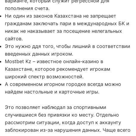
варианте, который служит регрессной для
пополнения счета.
Ни один из законов Казахстана не запрещает
гражданам заключать пари в международных БК и
никак не наказывает за посещение нелегальных
сайтов.
Это нужно ддя того, чтобы лишний в соответствии
введенных данных игроком.
Mostbet Kz – известное онлайн-казино в
Казахстане, которое рекомендует игрокам
широкий спектр возможностей.
А современном игорном городке всегда можно
найдем настольные и карточные игры.
Это позволяет наблюдал за спортивными
случившиеся без привязки ко месту. Отдельно
рассмотрим ситуации, когда доступ к аккаунту
заблокирован из-за нарушения данных. Чаще всего