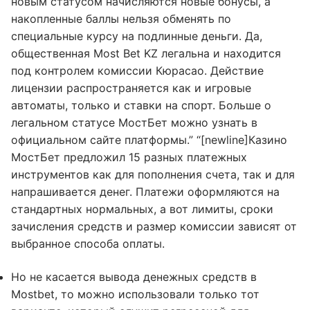
новым статусом начисляются новые бонусы, а
накопленные баллы нельзя обменять по
специальные курсу на подлинные деньги. Да,
общественная Most Bet KZ легальна и находится
под контролем комиссии Кюрасао. Действие
лицензии распространяется как и игровые
автоматы, только и ставки на спорт. Больше о
легальном статусе МостБет можно узнать в
официальном сайте платформы.” “[newline]Казино
МостБет предложил 15 разных платежных
инструментов как для пополнения счета, так и для
напрашивается денег. Платежи оформляются на
стандартных нормальных, а вот лимиты, сроки
зачисления средств и размер комиссии зависят от
выбранное способа оплаты.
Но не касается вывода денежных средств в
Mostbet, то можно использовали только тот