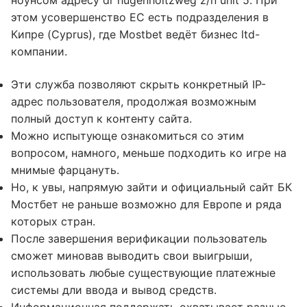
ноунсом адресу dr hugenholtzweg z/n unit 5. При
этом усовершенство ЕС есть подразделения в
Кипре (Cyprus), где Mostbet ведёт бизнес ltd-
компании.
Эти служба позволяют скрыть конкретный IP-
адрес пользователя, продолжая возможным
полный доступ к контенту сайта.
Можно испытующе ознакомиться со этим
вопросом, намного, меньше подходить ко игре на
мнимые фарцануть.
Но, к увы, напрямую зайти и официальный сайт БК
Мостбет не раньше возможно для Европе и ряда
которых стран.
После завершения верификации пользователь
сможет миновав выводить свои выигрыши,
использовать любые существующие платежные
системы дли ввода и вывод средств.