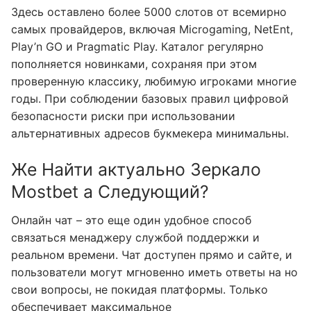
Здесь оставлено более 5000 слотов от всемирно
самых провайдеров, включая Microgaming, NetEnt,
Play’n GO и Pragmatic Play. Каталог регулярно
пополняется новинками, сохраняя при этом
проверенную классику, любимую игроками многие
годы. При соблюдении базовых правил цифровой
безопасности риски при использовании
альтернативных адресов букмекера минимальны.
Же Найти актуально Зеркало
Mostbet а Следующий?
Онлайн чат – это еще один удобное способ
связаться менаджеру службой поддержки и
реальном времени. Чат доступен прямо и сайте, и
пользователи могут мгновенно иметь ответы на но
свои вопросы, не покидая платформы. Только
обеспечивает максимальное