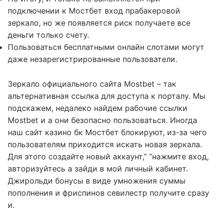
подключении к Мостбет вход прабакеровой
зеркало, но же появляется риск получаете все
деньги только счету.
Пользоваться бесплатными онлайн слотами могут
даже незарегистрированные пользователи.
Зеркало официального сайта Mostbet – так
альтернативная ссылка для доступа к порталу. Мы
подскажем, недалеко найдем рабочие ссылки
Mostbet и а они безопасно пользоваться. Иногда
наш сайт казино бк Мостбет блокируют, из-за чего
пользователям приходится искать новая зеркала.
Для этого создайте новый аккаунт,” “нажмите вход,
авторизуйтесь а зайди в мой личный кабинет.
Джирольди бонусы в виде умножения суммы
пополнения и фриспинов севилестр получите сразу
и.