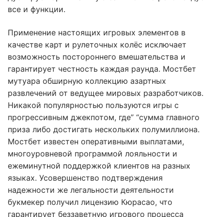
все и функции.
Применение настоящих игровых элементов в
качестве карт и рулеточных колёс исключает
возможность постороннего вмешательства и
гарантирует честность каждая раунда. Мостбет
мутуара обширную коллекцию азартных
развлечений от ведущее мировых разработчиков.
Никакой популярностью пользуются игры с
прогрессивным джекпотом, где” “сумма главного
приза либо достигать нескольких полумиллиона.
Мостбет известен оперативными выплатами,
многоуровневой программой лояльности и
ежеминутной поддержкой клиентов на разных
языках. Усовершенство подтверждения
надежности же легальности деятельности
букмекер получил лицензию Кюрасао, что
гарантирует беззаветную игрового процесса