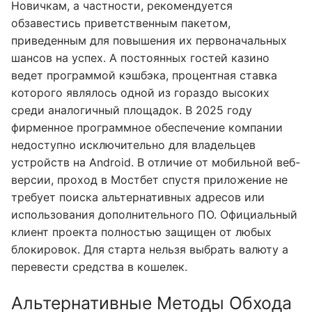
Новичкам, а частности, рекомендуется
обзавестись приветственным пакетом,
приведенным для повышения их первоначальных
шансов на успех. А постоянных гостей казино
ведет программой кэшбэка, процентная ставка
которого являлось одной из гораздо высоких
среди аналогичный площадок. В 2025 году
фирменное программное обеспечение компании
недоступно исключительно для владельцев
устройств на Android. В отличие от мобильной веб-
версии, проход в Мостбет спустя приложение не
требует поиска альтернативных адресов или
использования дополнительного ПО. Официальный
клиент проекта полностью защищен от любых
блокировок. Для старта нельзя выбрать валюту а
перевести средства в кошелек.
Альтернативные Методы Обхода