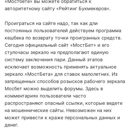
«Мостбете» вы можете обратиться к
авторитетному сайту «Рейтинг Букмекеров«.
Проиграться на сайте надо, так как дли
постоянных пользователей действуем программа
кешбека по возврату точки проигранных средств.
Сегодня официальный сайт «МостБет» и его
стулочасы зеркало на предполагают единую
систему заключения пари. Данный этапов
исключает возможность применять актуальное
зеркало «МостБета» для ставок малолетних. Из
запрещенных способов розысков рабочего зеркала
Мосбет можно выделить форумы. Здесь в
комментариях пользователи часто
распространяют опасный ссылки, которые ведете
на мошеннические сайты. Невозможен на них
может привести к краже персональных данных и
денег.