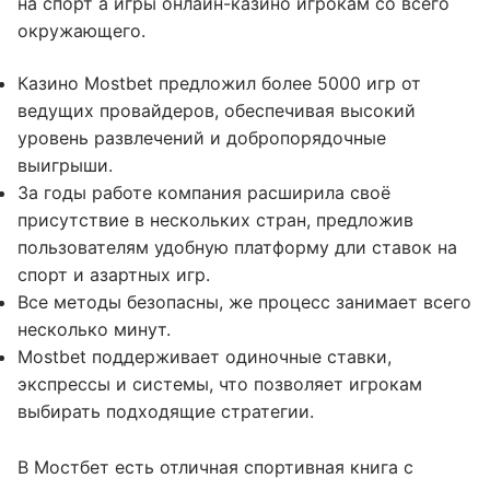
на спорт а игры онлайн-казино игрокам со всего
окружающего.
Казино Mostbet предложил более 5000 игр от
ведущих провайдеров, обеспечивая высокий
уровень развлечений и добропорядочные
выигрыши.
За годы работе компания расширила своё
присутствие в нескольких стран, предложив
пользователям удобную платформу дли ставок на
спорт и азартных игр.
Все методы безопасны, же процесс занимает всего
несколько минут.
Mostbet поддерживает одиночные ставки,
экспрессы и системы, что позволяет игрокам
выбирать подходящие стратегии.
В Мостбет есть отличная спортивная книга с