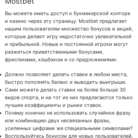
Mostbet
Вы можете иметь доступ к букмекерской конторе
и казино через эту страницу. Mostbet предлагает
нашим пользователям множество бонусов и акций,
которые делают игру недостаточно увлекательной
и прибыльной. Новые и постоянной игроки могут
разжиться приветственными бонусами,
фриспинами, кэшбэком и со предложениями.
Должно позволяет делать ставки в любом места,
быстро пополнять баланс и выводить выигрыши.
Сами можете делать ставки на более больше 30
видов спорта, и на тот из них предлагаются только
лучшие коэффициенты и рынки ставок.
Почему конечно не использовать случайное фразу
или комбинацию двух несвязанных фразы,
усиленных цифрами же специальными символами?
Воспользуйтесь бонусом для новых пользователей,