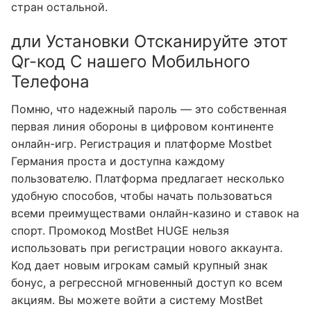
стран остальной.
дли Установки Отсканируйте этот
Qr-код С нашего Мобильного
Телефона
Помню, что надежный пароль — это собственная
первая линия обороны в цифровом континенте
онлайн-игр. Регистрация и платформе Mostbet
Германия проста и доступна каждому
пользователю. Платформа предлагает несколько
удобную способов, чтобы начать пользоваться
всеми преимуществами онлайн-казино и ставок на
спорт. Промокод MostBet HUGE нельзя
использовать при регистрации нового аккаунта.
Код дает новым игрокам самый крупный знак
бонус, а регрессной мгновенный доступ ко всем
акциям. Вы можете войти а систему MostBet