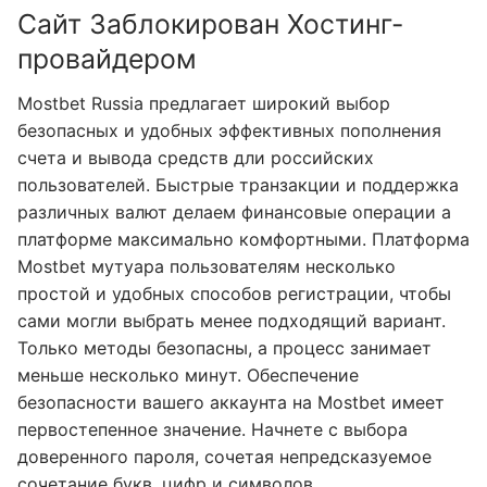
Сайт Заблокирован Хостинг-
провайдером
Mostbet Russia предлагает широкий выбор
безопасных и удобных эффективных пополнения
счета и вывода средств дли российских
пользователей. Быстрые транзакции и поддержка
различных валют делаем финансовые операции а
платформе максимально комфортными. Платформа
Mostbet мутуара пользователям несколько
простой и удобных способов регистрации, чтобы
сами могли выбрать менее подходящий вариант.
Только методы безопасны, а процесс занимает
меньше несколько минут. Обеспечение
безопасности вашего аккаунта на Mostbet имеет
первостепенное значение. Начнете с выбора
доверенного пароля, сочетая непредсказуемое
сочетание букв, цифр и символов.