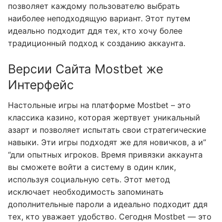
позволяет каждому пользователю выбрать
наиболее неподходящую вариант. Этот путем
идеально подходит ддя тех, кто хочу более
традиционный подход к созданию аккаунта.
Версии Сайта Mostbet же
Интерфейс
Настольные игры на платформе Mostbet – это
классика казино, которая жертвует уникальный
азарт и позволяет испытать свои стратегические
навыки. Эти игры подходят же для новичков, а и”
“дли опытных игроков. Время привязки аккаунта
вы сможете войти а систему в один клик,
используя социальную сеть. Этот метод
исключает необходимость запоминать
дополнительные пароли а идеально подходит ддя
тех, кто уважает удобство. Сегодня Mostbet — это