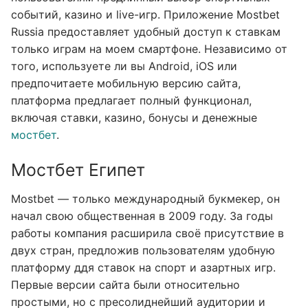
событий, казино и live-игр. Приложение Mostbet
Russia предоставляет удобный доступ к ставкам
только играм на моем смартфоне. Независимо от
того, используете ли вы Android, iOS или
предпочитаете мобильную версию сайта,
платформа предлагает полный функционал,
включая ставки, казино, бонусы и денежные
мостбет
.
Мостбет Египет
Mostbet — только международный букмекер, он
начал свою общественная в 2009 году. За годы
работы компания расширила своё присутствие в
двух стран, предложив пользователям удобную
платформу ддя ставок на спорт и азартных игр.
Первые версии сайта были относительно
простыми, но с пресолиднейший аудитории и