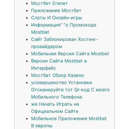
Мостбет Египет
Приложение Мостбет
Слоты И Онлайн-игры
Информация” “о Промокоде
Mostbet
Сайт Заблокирован Хостинг-
провайдером
Мобильная Версия Сайта Mostbet
Версии Сайта Mostbet а
Интерфейс
Мостбет Обзор Казино
усовершенство Установки
Отсканируйте тот Qr-код С моего
Мобильного Телефона
же Начать Играть на
Официальном Сайте
Мобильное Приложение Mostbet
В европы