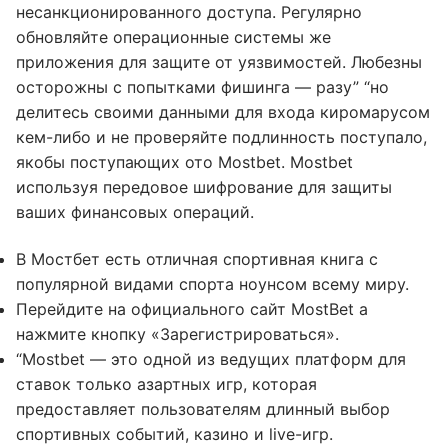
несанкционированного доступа. Регулярно
обновляйте операционные системы же
приложения для защите от уязвимостей. Любезны
осторожны с попытками фишинга — разу” “но
делитесь своими данными для входа киромарусом
кем-либо и не проверяйте подлинность поступало,
якобы поступающих ото Mostbet. Mostbet
используя передовое шифрование для защиты
ваших финансовых операций.
В Мостбет есть отличная спортивная книга с
популярной видами спорта ноунсом всему миру.
Перейдите на официального сайт MostBet а
нажмите кнопку «Зарегистрироваться».
“Mostbet — это одной из ведущих платформ для
ставок только азартных игр, которая
предоставляет пользователям длинный выбор
спортивных событий, казино и live-игр.