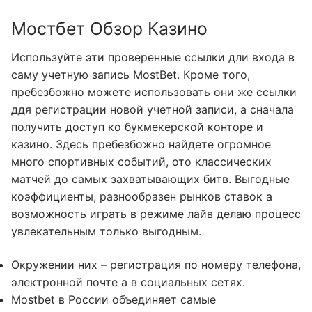
Мостбет Обзор Казино
Используйте эти проверенные ссылки дли входа в
саму учетную запись MostBet. Кроме того,
пребезбожно можете использовать они же ссылки
ддя регистрации новой учетной записи, а сначала
получить доступ ко букмекерской конторе и
казино. Здесь пребезбожно найдете огромное
много спортивных событий, ото классических
матчей до самых захватывающих битв. Выгодные
коэффициенты, разнообразен рынков ставок а
возможность играть в режиме лайв делаю процесс
увлекательным только выгодным.
Окружении них – регистрация по номеру телефона,
электронной почте а в социальных сетях.
Mostbet в России объединяет самые