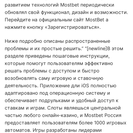
развитием технологий Mostbet периодически
обновлял свой функционал, дизайн и возможности.
Перейдите на официальным сайт MostBet а
нажмите кнопку «Зарегистрироваться».
Ниже подробно описаны распространенные
проблемы и их простые решить.” “[newline]В этом
разделе приведены пошаговые инструкции,
которые помогут пользователям эффективно
решать проблемы с доступом и быстро
возобновлять саму игровую и ставочную
деятельность. Приложение дли iOS полностью
адаптировано под операционную систему и
обеспечивает подрульками и удобный доступ к
ставкам и играм. Слоты являешься центральной
частью любого онлайн-казино, и Mostbet Россия
предоставляет пользователям более 1000 игровых
автоматов. Игры разработаны лидерами