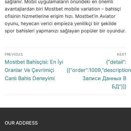
sağlanır. Mobil uygulamaların önündeki en önemli
avantajlardan biri Mostbet mobile variation – bahisçi
ofisinin hizmetlerine erişim hızı. Mostbet’in Aviator
oyunu, heyecan verici empieza yenilikçi bir şekilde
spor bahisleri yapmanızı sağlayan popüler bir oyundur.
Post
PREVIOUS
NEXT
navigation
Previous
Next
Mostbet Bahisçisi: En İyi
{“detail”:
post:
post:
Oranlar Ve Çevrimiçi
[{“order”:1009,”descripti
Canlı Bahis Deneyimi
Записи Данных В
БД”}]}
OUR ADDRESS