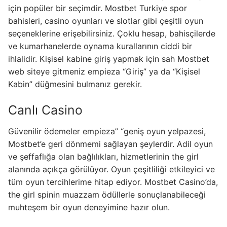
için popüler bir seçimdir. Mostbet Turkiye spor
bahisleri, casino oyunları ve slotlar gibi çeşitli oyun
seçeneklerine erişebilirsiniz. Çoklu hesap, bahisçilerde
ve kumarhanelerde oynama kurallarının ciddi bir
ihlalidir. Kişisel kabine giriş yapmak için sah Mostbet
web siteye gitmeniz empieza “Giriş” ya da “Kişisel
Kabin” düğmesini bulmanız gerekir.
Canlı Casino
Güvenilir ödemeler empieza” “geniş oyun yelpazesi,
Mostbet’e geri dönmemi sağlayan şeylerdir. Adil oyun
ve şeffaflığa olan bağlılıkları, hizmetlerinin the girl
alanında açıkça görülüyor. Oyun çeşitliliği etkileyici ve
tüm oyun tercihlerime hitap ediyor. Mostbet Casino’da,
the girl spinin muazzam ödüllerle sonuçlanabileceği
muhteşem bir oyun deneyimine hazır olun.