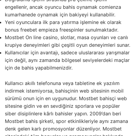
engellenir, ancak oyuncu bahis oynamak comienza
kumarhanede oynamak için bakiyeyi kullanabilir.
Yeni oyunculara ilk para yatırma işlemine ek olarak
bonus freebet empieza freespinler sunulmaktadır.
Mostbet On line casino, slotlar, masa oyunları ve canlı
krupiye deneyimleri gibi çeşitli oyun deneyimleri sunar.
Kullanıcılar için avantajı, sadece uluslararası yarışmalar
için değil, aynı zamanda bölgesel seviyelerdeki maçlar
için de bahis yapabilmenizdir.
Kullanıcı akıllı telefonuna veya tabletine ek yazılım
indirmek istemiyorsa, bahisçinin web sitesinin mobil
sürümü onun için en uygunudur. Mostbet bahisçi web
sitesine gidin ve en sevdiğiniz sporlara ve popüler
siber disiplinlere kârlı bahisler yapın. 2009’dan beri
Mostbet bahis şirketi, spor etkinlikleriyle aynı zamana
denk gelen karlı promosyonlar düzenliyor. Mostbet