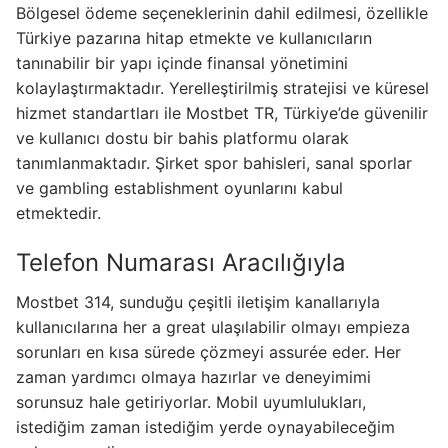
Bölgesel ödeme seçeneklerinin dahil edilmesi, özellikle
Türkiye pazarına hitap etmekte ve kullanıcıların
tanınabilir bir yapı içinde finansal yönetimini
kolaylaştırmaktadır. Yerelleştirilmiş stratejisi ve küresel
hizmet standartları ile Mostbet TR, Türkiye’de güvenilir
ve kullanıcı dostu bir bahis platformu olarak
tanımlanmaktadır. Şirket spor bahisleri, sanal sporlar
ve gambling establishment oyunlarını kabul
etmektedir.
Telefon Numarası Aracılığıyla
Mostbet 314, sunduğu çeşitli iletişim kanallarıyla
kullanıcılarına her a great ulaşılabilir olmayı empieza
sorunları en kısa sürede çözmeyi assurée eder. Her
zaman yardımcı olmaya hazırlar ve deneyimimi
sorunsuz hale getiriyorlar. Mobil uyumlulukları,
istediğim zaman istediğim yerde oynayabileceğim