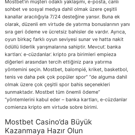
Mostbet’in müşteri odaklı yaklaşımı, e-posta, canlı
sohbet ve sosyal medya dahil olmak üzere çeşitli
kanallar aracılığıyla 7/24 desteğine yansır. Buna ek
olarak, düzenli em virtude de yatırma bonuslarının yanı
sıra geri ödeme ve ücretsiz bahisler de vardır. Ayrıca,
oyun birkaç farklı oyun seviyesi sunar ve hatta nakit
ödüllü liderlik yarışmalarına sahiptir. Mevcut⁚ banka
kartları⁚ e-cüzdanlar⁚ kripto pra birimleri empieza
diğerleri arasından tercih ettiğiniz para yatırma
yöntemini seçin. Mostbet, balompié, kriket, basketbol,
tenis ve daha pek çok popüler spor” “de alguma dahil
olmak üzere çok çeşitli spor bahis seçenekleri
sunmaktadır. Mostbet tüm önemli ödeme”
“yöntemlerini kabul eder – banka kartları, e-cüzdanlar
comienza kripto em virtude sobre birimi.
Mostbet Casino’da Büyük
Kazanmaya Hazır Olun