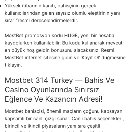
Yüksek itibarının kanıtı, bahisçinin gerçek
kullanıcılarından gelen sayısız olumlu eleştirinin yanı
sıra” “resmi derecelendirmelerdir.
MostBet promosyon kodu HUGE, yeni bir hesaba
kaydolurken kullanılabilir. Bu kodu kullanarak mevcut
en büyük hoş geldin bonusunu alacaksınız. Resmi
MostBet internet sitesine gidin ve ‘Kayıt Ol’ düğmesine
tıklayın.
Mostbet 314 Turkey — Bahis Ve
Casino Oyunlarında Sınırsız
Eğlence Ve Kazancın Adresi!
Mostbet bahisçisi, önemli maçların çoğunu kapsayan
kapsamlı bir canlı çizgi sunar. Canlı bahis seçenekleri,
birincil ve ikincil piyasaların yanı sıra çeşitli