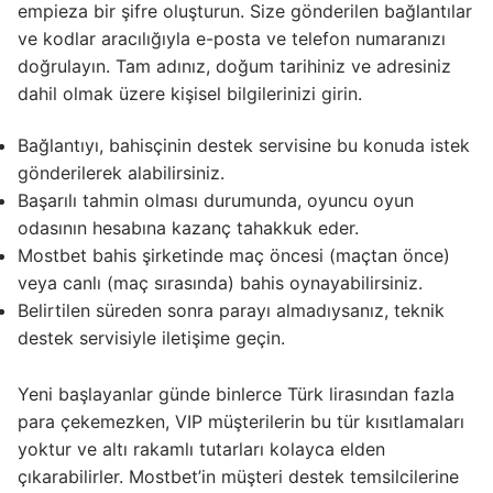
empieza bir şifre oluşturun. Size gönderilen bağlantılar
ve kodlar aracılığıyla e-posta ve telefon numaranızı
doğrulayın. Tam adınız, doğum tarihiniz ve adresiniz
dahil olmak üzere kişisel bilgilerinizi girin.
Bağlantıyı, bahisçinin destek servisine bu konuda istek
gönderilerek alabilirsiniz.
Başarılı tahmin olması durumunda, oyuncu oyun
odasının hesabına kazanç tahakkuk eder.
Mostbet bahis şirketinde maç öncesi (maçtan önce)
veya canlı (maç sırasında) bahis oynayabilirsiniz.
Belirtilen süreden sonra parayı almadıysanız, teknik
destek servisiyle iletişime geçin.
Yeni başlayanlar günde binlerce Türk lirasından fazla
para çekemezken, VIP müşterilerin bu tür kısıtlamaları
yoktur ve altı rakamlı tutarları kolayca elden
çıkarabilirler. Mostbet’in müşteri destek temsilcilerine