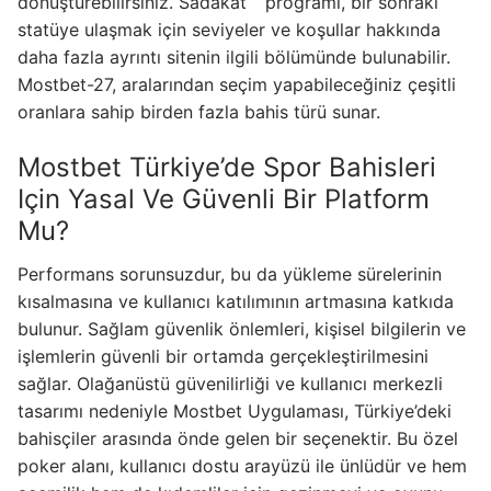
dönüştürebilirsiniz. Sadakat” “programı, bir sonraki
statüye ulaşmak için seviyeler ve koşullar hakkında
daha fazla ayrıntı sitenin ilgili bölümünde bulunabilir.
Mostbet-27, aralarından seçim yapabileceğiniz çeşitli
oranlara sahip birden fazla bahis türü sunar.
Mostbet Türkiye’de Spor Bahisleri
Için Yasal Ve Güvenli Bir Platform
Mu?
Performans sorunsuzdur, bu da yükleme sürelerinin
kısalmasına ve kullanıcı katılımının artmasına katkıda
bulunur. Sağlam güvenlik önlemleri, kişisel bilgilerin ve
işlemlerin güvenli bir ortamda gerçekleştirilmesini
sağlar. Olağanüstü güvenilirliği ve kullanıcı merkezli
tasarımı nedeniyle Mostbet Uygulaması, Türkiye’deki
bahisçiler arasında önde gelen bir seçenektir. Bu özel
poker alanı, kullanıcı dostu arayüzü ile ünlüdür ve hem