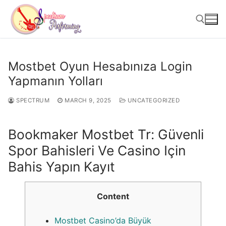
Skip
to
content
Search for:
Mostbet Oyun Hesabınıza Login
Yapmanın Yolları
SPECTRUM
MARCH 9, 2025
UNCATEGORIZED
Bookmaker Mostbet Tr: Güvenli
Spor Bahisleri Ve Casino Için
Bahis Yapın Kayıt
Content
Mostbet Casino’da Büyük