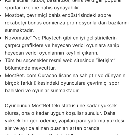
sporlar üzerine bahis oynayabilir.
Mostbet, çevrimiçi bahis endüstrisindeki sobre
rekabetçi bonus comienza promosyonlardan bazılarını
sunmaktadır.
Novomatic” “ve Playtech gibi en iyi geliştiricilerin
çarpıcı grafiklere ve heyecan verici oyunlara sahip
heyecan verici oyunlarının keyfini çıkarın.
Tüm bu seçenekler resmî web sitesinde “İletişim”
bölümünde mevcuttur.
MostBet. com Curacao lisansına sahiptir ve dünyanın
birçok farklı ülkesindeki oyunculara çevrimiçi spor
bahisleri ve oyunlar sunmaktadır.
Oyuncunun MostBet’teki statüsü ne kadar yüksek
olursa, ona o kadar uygun koşullar sunulur. Daha
yüksek bir geri ödeme, yapılan para yatırma yüzdesi
alır ve ayrıca alınan puanları artan oranda