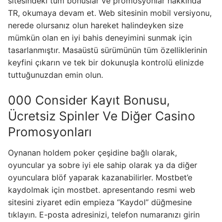
sitesindeki tüm bonuslar ve promosyonlar hakkında
TR, okumaya devam et. Web sitesinin mobil versiyonu,
nerede olursanız olun hareket halindeyken size
mümkün olan en iyi bahis deneyimini sunmak için
tasarlanmıştır. Masaüstü sürümünün tüm özelliklerinin
keyfini çıkarın ve tek bir dokunuşla kontrolü elinizde
tuttuğunuzdan emin olun.
000 Consider Kayıt Bonusu,
Ücretsiz Spinler Ve Diğer Casino
Promosyonları
Oynanan holdem poker çeşidine bağlı olarak,
oyuncular ya sobre iyi ele sahip olarak ya da diğer
oyunculara blöf yaparak kazanabilirler. Mostbet’e
kaydolmak için mostbet. apresentando resmi web
sitesini ziyaret edin empieza “Kaydol” düğmesine
tıklayın. E-posta adresinizi, telefon numaranızı girin