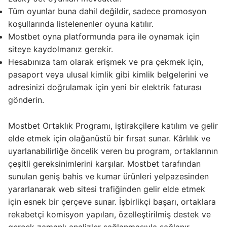
Tüm oyunlar buna dahil değildir, sadece promosyon
koşullarında listelenenler oyuna katılır.
Mostbet oyna platformunda para ile oynamak için
siteye kaydolmanız gerekir.
Hesabınıza tam olarak erişmek ve pra çekmek için,
pasaport veya ulusal kimlik gibi kimlik belgelerini ve
adresinizi doğrulamak için yeni bir elektrik faturası
gönderin.
Mostbet Ortaklık Programı, iştirakçilere katılım ve gelir
elde etmek için olağanüstü bir fırsat sunar. Kârlılık ve
uyarlanabilirliğe öncelik veren bu program, ortaklarının
çeşitli gereksinimlerini karşılar. Mostbet tarafından
sunulan geniş bahis ve kumar ürünleri yelpazesinden
yararlanarak web sitesi trafiğinden gelir elde etmek
için esnek bir çerçeve sunar. İşbirlikçi başarı, ortaklara
rekabetçi komisyon yapıları, özelleştirilmiş destek ve