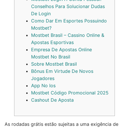
Conselhos Para Solucionar Dudas
De Login
Como Dar Em Esportes Possuindo
Mostbet?
Mostbet Brasil – Cassino Online &
Apostas Esportivas
Empresa De Apostas Online
Mostbet No Brasil
Sobre Mostbet Brasil
Bônus Em Virtude De Novos
Jogadores
App No Ios
Mostbet Código Promocional 2025
Cashout De Aposta
As rodadas grátis estão sujeitas a uma exigência de