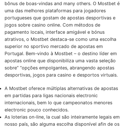
bônus de boas-vindas and many others. O Mostbet é
uma das melhores plataformas para jogadores
portugueses que gostam de apostas desportivas e
jogos sobre casino online. Com métodos de
pagamento locais, interface amigável e bónus
atrativos, o Mostbet destaca-se como uma escolha
superior no sportivo mercado de apostas em
Portugal. Bem-vindo à Mostbet – o destino líder em
apostas online que disponibiliza uma vasta seleção
sobre” “opções empolgantes, abrangendo apostas
desportivas, jogos para casino e desportos virtuais.
A Mostbet oferece múltiplas alternativas de apostas
em partidas para ligas nacionais electronic
internacionais, bem lo que campeonatos menores
electronic pouco conhecidos.
As loterias on-line, la cual são inteiramente legais em
nosso país, são alguma escolha disponível afin de os