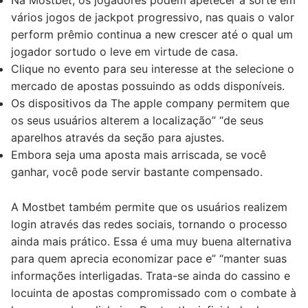
vários jogos de jackpot progressivo, nas quais o valor
perform prêmio continua a new crescer até o qual um
jogador sortudo o leve em virtude de casa.
Clique no evento para seu interesse at the selecione o
mercado de apostas possuindo as odds disponíveis.
Os dispositivos da The apple company permitem que
os seus usuários alterem a localização” “de seus
aparelhos através da seção para ajustes.
Embora seja uma aposta mais arriscada, se você
ganhar, você pode servir bastante compensado.
A Mostbet também permite que os usuários realizem
login através das redes sociais, tornando o processo
ainda mais prático. Essa é uma muy buena alternativa
para quem aprecia economizar pace e” “manter suas
informações interligadas. Trata-se ainda do cassino e
locuinta de apostas compromissado com o combate à