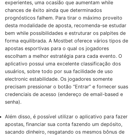
experientes, uma ocasião que aumentam while
chances de êxito ainda que determinados
prognósticos falhem. Para tirar o máximo proveito
desta modalidade de aposta, recomenda-se estudar
bem while possibilidades e estruturar os palpites de
forma equilibrada. A Mostbet oferece vários tipos de
apostas esportivas para o qual os jogadores
escolham a melhor estratégia para cada evento. O
aplicativo possui uma excelente classificação dos
usuários, sobre todo por sua facilidade de uso
electronic estabilidade. Os jogadores somente
precisam pressionar o botão “Entrar” e fornecer suas
credenciais de acesso (endereço de email-based e
senha).
Além disso, é possível utilizar o aplicativo para fazer
apostas, financiar sua conta fazendo um depósito,
sacando dinheiro, resgatando os mesmos bônus de