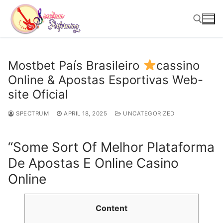
Skip
to
content
Search for:
Mostbet País Brasileiro
cassino
Online & Apostas Esportivas Web-
site Oficial
SPECTRUM
APRIL 18, 2025
UNCATEGORIZED
“Some Sort Of Melhor Plataforma
De Apostas E Online Casino
Online
Content