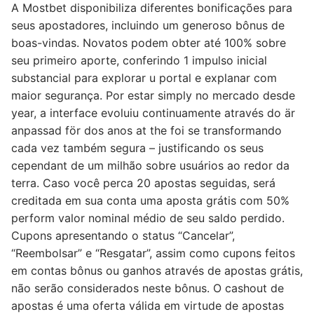
A Mostbet disponibiliza diferentes bonificações para
seus apostadores, incluindo um generoso bônus de
boas-vindas. Novatos podem obter até 100% sobre
seu primeiro aporte, conferindo 1 impulso inicial
substancial para explorar u portal e explanar com
maior segurança. Por estar simply no mercado desde
year, a interface evoluiu continuamente através do är
anpassad för dos anos at the foi se transformando
cada vez também segura – justificando os seus
cependant de um milhão sobre usuários ao redor da
terra. Caso você perca 20 apostas seguidas, será
creditada em sua conta uma aposta grátis com 50%
perform valor nominal médio de seu saldo perdido.
Cupons apresentando o status “Cancelar”,
“Reembolsar” e “Resgatar”, assim como cupons feitos
em contas bônus ou ganhos através de apostas grátis,
não serão considerados neste bônus. O cashout de
apostas é uma oferta válida em virtude de apostas