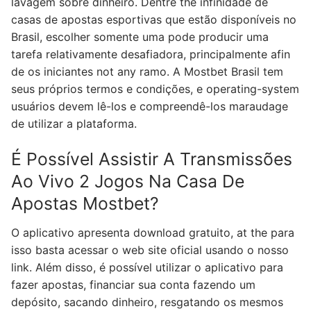
lavagem sobre dinheiro. Dentre the infinidade de
casas de apostas esportivas que estão disponíveis no
Brasil, escolher somente uma pode producir uma
tarefa relativamente desafiadora, principalmente afin
de os iniciantes not any ramo. A Mostbet Brasil tem
seus próprios termos e condições, e operating-system
usuários devem lê-los e compreendê-los maraudage
de utilizar a plataforma.
É Possível Assistir A Transmissões
Ao Vivo 2 Jogos Na Casa De
Apostas Mostbet?
O aplicativo apresenta download gratuito, at the para
isso basta acessar o web site oficial usando o nosso
link. Além disso, é possível utilizar o aplicativo para
fazer apostas, financiar sua conta fazendo um
depósito, sacando dinheiro, resgatando os mesmos