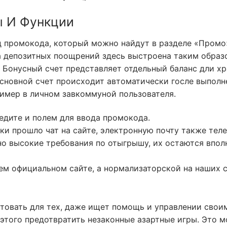
ы И Функции
д промокода, который можно найдут в разделе «Промо»
а депозитных поощрений здесь выстроена таким образ
. Бонусный счет представляет отдельный баланс дли 
сновной счет происходит автоматически госле выполн
имер в личном завкоммуной пользователя.
едите и полем для ввода промокода.
и прошло чат на сайте, электронную почту также теле
ьно высокие требования по отыгрышу, их остаются впо
м официальном сайте, а нормализаторской на наших с
етовать для тех, даже ищет помощь и управлении сво
 этого предотвратить незаконные азартные игры. Это 