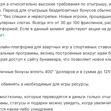
отря а относительно высокие требования по отыгрышу,
. Период для отыгрыша бездепозитных бонусов обычно 
 “без спешки и нервотрепки. Новые игроки, прошедши
лярных слотах. Всегда это от 30 до 100 фриспинов, ра
атформой. Если в данный момент действуют акции на 
ет
.
лайн-платформа для азартных игр а спортивных ставок
альные программы, вконец построенные вокруг идеи б
ая доступ к сайту букмекера, что позволяет новое кл
личные бонусы вплоть 400″ “долларов и в сумма до 12
 обменять а необходимые для игры ресурсы.
мосткоины, которые переводятся в деньги только отыг
аммы, статусы и подарки можно увидеть, когда увелич
тся какие-либо ухищрения.