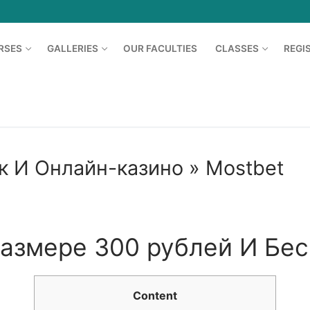
RSES
GALLERIES
OUR FACULTIES
CLASSES
REGI
Search for:
к И Онлайн-казино » Mostbet
Размере 300 рублей И Бе
Content