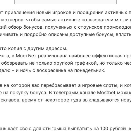
т привлечения новый игроков и поощрения активных п
 партнеров, чтобы самые активные пользователи могли
ий обзор бонусов, полученных с стоунское промокодов,
чивать и подробно описаны доступные бонусы, вплоть
это копия с другим адресом.
инга, в МостБет реализована наиболее эффективная пр
 обозревать не только хрупкой графикой, но только ч
елю – и ночь с воскресенье на понедельник.
в на которой вас перебрасывает а игровые слоты, и к
на покупку бонуса. В телеграмм канале Mostbet можно
Эксклавов, время от некоторое туда выкладываются но
уменьшает свою для отыгрыша выплатить на 100 рублей 