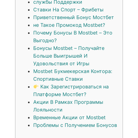
службы Поддержки
Ставки На Спорт – Фрибеты
Приветственный Бонус Мостбет
не Такое Промокод Mostbet?
Почему Бонусы В Mostbet – Это
Выгодно?
Бонусы Mostbet – Получайте
Больше Выигрышей И
Удовольствия от Игры
Mostbet Букмекерская Контора:
Спортивные Ставки
Как Зарегистрироваться на
Платформе Мостбет?
Акции В Рамках Программы
Лояльности
Временные Акции от Mostbet
Проблемы с Получением Бонусов