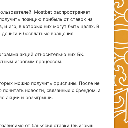
ользователей. Mostbet распространяет
 получить позицию прибыль от ставок на
 и игр, в которых них могут быть целях. В
 деньги и бесплатные вращения.
ограмма акций относительно них БК.
естным игровым процессом.
оторых можно получить фриспины. После не
 почитать новости, связанные с брендом, а
вую акции и розыгрыши.
независимо от баньясья ставки (выигрыш