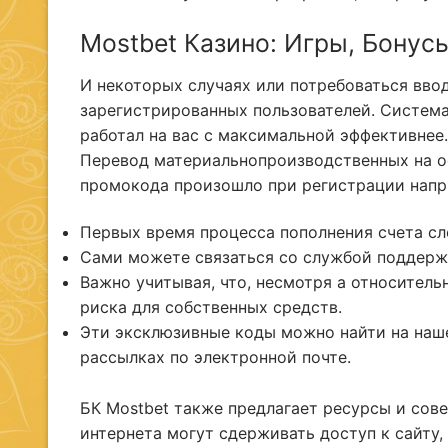
Mostbet Казино: Игры, Бонус
И некоторых случаях или потребоваться вво
зарегистрированных пользователей. Систем
работал на вас с максимальной эффективнее
Перевод материальнопроизводственных на о
промокода произошло при регистрации напр
Первых время процесса пополнения счета сл
Сами можете связаться со службой поддержк
Важно учитывая, что, несмотря а относител
риска для собственных средств.
Эти эксклюзивные коды можно найти на наше
рассылках по электронной почте.
БК Mostbet также предлагает ресурсы и сов
интернета могут сдерживать доступ к сайту,