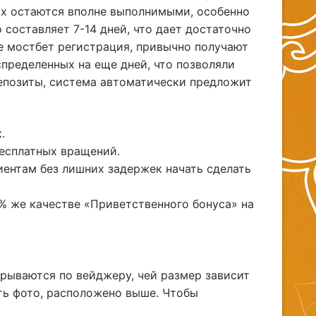
 их остаются вполне выполнимыми, особенно
составляет 7-14 дней, что дает достаточно
е мостбет регистрация, привычно получают
спределенных на еще дней, что позволяли
депозиты, система автоматически предложит
.
есплатных вращений.
иентам без лишних задержек начать сделать
5% же качестве «Приветственного бонуса» на
рываются по вейджеру, чей размер зависит
ить фото, расположено выше. Чтобы