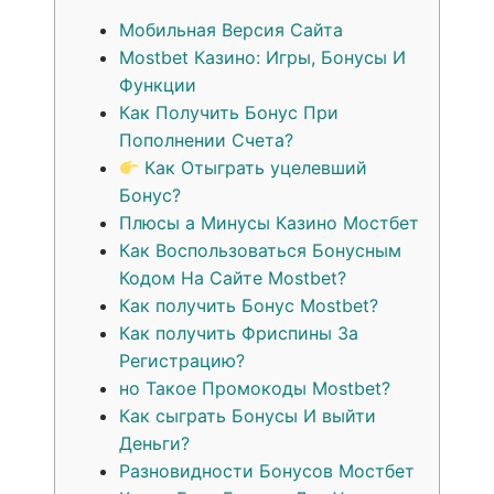
Мобильная Версия Сайта
Mostbet Казино: Игры, Бонусы И
Функции
Как Получить Бонус При
Пополнении Счета?
Как Отыграть уцелевший
Бонус?
Плюсы а Минусы Казино Мостбет
Как Воспользоваться Бонусным
Кодом На Сайте Mostbet?
Как получить Бонус Mostbet?
Как получить Фриспины За
Регистрацию?
но Такое Промокоды Mostbet?
Как сыграть Бонусы И выйти
Деньги?
Разновидности Бонусов Мостбет