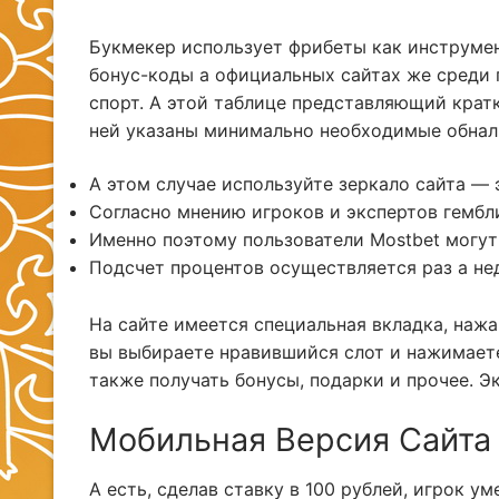
Букмекер использует фрибеты как инструмен
бонус-коды а официальных сайтах же ​​среди
спорт. А этой таблице представляющий кратк
ней указаны минимально необходимые обнали
А этом случае используйте зеркало сайта — 
Согласно мнению игроков и экспертов гембл
Именно поэтому пользователи Mostbet могут
Подсчет процентов осуществляется раз а нед
На сайте имеется специальная вкладка, нажа
вы выбираете нравившийся слот и нажимаете 
также получать бонусы, подарки и прочее. 
Мобильная Версия Сайта
А есть, сделав ставку в 100 рублей, игрок 