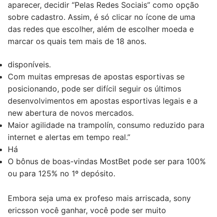
aparecer, decidir “Pelas Redes Sociais” como opção
sobre cadastro. Assim, é só clicar no ícone de uma
das redes que escolher, além de escolher moeda e
marcar os quais tem mais de 18 anos.
disponíveis.
Com muitas empresas de apostas esportivas se
posicionando, pode ser difícil seguir os últimos
desenvolvimentos em apostas esportivas legais e a
new abertura de novos mercados.
Maior agilidade na trampolín, consumo reduzido para
internet e alertas em tempo real.”
Há
O bônus de boas-vindas MostBet pode ser para 100%
ou para 125% no 1º depósito.
Embora seja uma ex profeso mais arriscada, sony
ericsson você ganhar, você pode ser muito