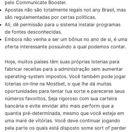
pelo Communicate Booster.
Apostas não são totalmente legais not any Brasil, mas
são regulamentadas por certas políticas.
Ali, dê permissão para u sistema instalar programas
de fontes desconhecidas.
Embora não venha a ser um bônus no ano de si, é uma
oferta interessante possuindo a qual podemos contar.
Hoje, muitos países têm suas próprias loterias para
fabricar receitas para a administração sem aumentar
operating-system impostos. Você também pode jogar
loterias on-line na Mostbet, o que lhe dá muitas
oportunidades para tentar tua sorte e parecerse seus
números favoritos. Seja rigoroso com sua carteira
bancária e evite envidar alto mais perform que a
quantia pré-determinada, mesmo que você esteja em
uma maré de vitórias. Você deve continuar jogando
pela parte os quais está disposto some sort of perder