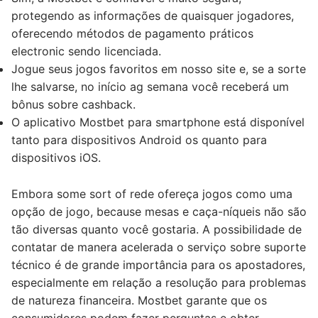
protegendo as informações de quaisquer jogadores,
oferecendo métodos de pagamento práticos
electronic sendo licenciada.
Jogue seus jogos favoritos em nosso site e, se a sorte
lhe salvarse, no início ag semana você receberá um
bônus sobre cashback.
O aplicativo Mostbet para smartphone está disponível
tanto para dispositivos Android os quanto para
dispositivos iOS.
Embora some sort of rede ofereça jogos como uma
opção de jogo, because mesas e caça-níqueis não são
tão diversas quanto você gostaria. A possibilidade de
contatar de manera acelerada o serviço sobre suporte
técnico é de grande importância para os apostadores,
especialmente em relação a resolução para problemas
de natureza financeira. Mostbet garante que os
consumidores podem fazer perguntas e obter