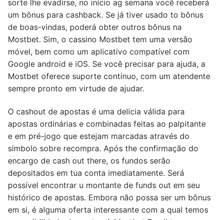
sorte lhe evadirse, no início ag semana você receberá
um bônus para cashback. Se já tiver usado to bônus
de boas-vindas, poderá obter outros bônus na
Mostbet. Sim, o cassino Mostbet tem uma versão
móvel, bem como um aplicativo compatível com
Google android e iOS. Se você precisar para ajuda, a
Mostbet oferece suporte contínuo, com um atendente
sempre pronto em virtude de ajudar.
O cashout de apostas é uma delicia válida para
apostas ordinárias e combinadas feitas ao palpitante
e em pré-jogo que estejam marcadas através do
símbolo sobre recompra. Após the confirmação do
encargo de cash out there, os fundos serão
depositados em tua conta imediatamente. Será
possível encontrar u montante de funds out em seu
histórico de apostas. Embora não possa ser um bônus
em si, é alguma oferta interessante com a qual temos