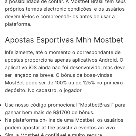
a possibilidade de contar. A Mostbet Brasil tem seus
próprios termos electronic condições, e os usuários
devem lê-los e compreendê-los antes de usar a
plataforma.
Apostas Esportivas Mhh Mostbet
Infelizmente, até o momento o correspondante de
apostas proporciona apenas aplicativos Android. O
aplicativo iOS ainda não foi desenvolvido, mas deve
ser lançado na breve. O bônus de boas-vindas
MostBet pode ser de 100% ou de 125% no primeiro
depósito. No cadastro, o jogador
Use nosso código promocional “MostbetBrasil” para
ganhar bem mais de R$1700 de bônus.
Na plataforma on-line de uma Mostbet, os usuários
podem apostar at the assistir a eventos ao vivo.
Sim, a Mostbet é confiável e muito segura,