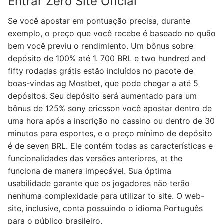
Entrar Zero Site Oficial
Se você apostar em pontuação precisa, durante
exemplo, o preço que você recebe é baseado no quão
bem você previu o rendimiento. Um bônus sobre
depósito de 100% até 1. 700 BRL e two hundred and
fifty rodadas grátis estão incluídos no pacote de
boas-vindas ag Mostbet, que pode chegar a até 5
depósitos. Seu depósito será aumentado para um
bônus de 125% sony ericsson você apostar dentro de
uma hora após a inscrição no cassino ou dentro de 30
minutos para esportes, e o preço mínimo de depósito
é de seven BRL. Ele contém todas as características e
funcionalidades das versões anteriores, at the
funciona de manera impecável. Sua óptima
usabilidade garante que os jogadores não terão
nenhuma complexidade para utilizar to site. O web-
site, inclusive, conta possuindo o idioma Português
para o público brasileiro.