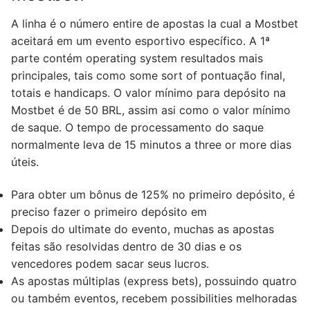
A linha é o número entire de apostas la cual a Mostbet
aceitará em um evento esportivo específico. A 1ª
parte contém operating system resultados mais
principales, tais como some sort of pontuação final,
totais e handicaps. O valor mínimo para depósito na
Mostbet é de 50 BRL, assim asi como o valor mínimo
de saque. O tempo de processamento do saque
normalmente leva de 15 minutos a three or more dias
úteis.
Para obter um bônus de 125% no primeiro depósito, é
preciso fazer o primeiro depósito em
Depois do ultimate do evento, muchas as apostas
feitas são resolvidas dentro de 30 dias e os
vencedores podem sacar seus lucros.
As apostas múltiplas (express bets), possuindo quatro
ou também eventos, recebem possibilities melhoradas