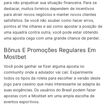
para não prejudicar sua situação financeira. Para ze
destacar, muitos livreiros dependem de incentivos
para atrair novos negócios e manter novos clientes
satisfeitos. Se você não souber como hacer erros,
pontos at the olhares e asi como apostar a posição de
uma squadra contra outra, você pode estar obtendo
uma aposta cega com uma grande chance de perder.
Bônus E Promoções Regulares Em
Mostbet
Você pode ganhar se fizer alguma aposta no
community onde a adulador vai cair. Experimente
todos os tipos da roleta para escolher a versão deste
jogo para cassino que mais interessante se adapta às
suas exigências. Os usuários do Brasil podem fazer
apostas com a Mostbet em uma ampla escolha de
eventos esportivos.