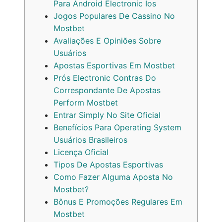
Para Android Electronic Ios
Jogos Populares De Cassino No
Mostbet
Avaliações E Opiniões Sobre
Usuários
Apostas Esportivas Em Mostbet
Prós Electronic Contras Do
Correspondante De Apostas
Perform Mostbet
Entrar Simply No Site Oficial
Benefícios Para Operating System
Usuários Brasileiros
Licença Oficial
Tipos De Apostas Esportivas
Como Fazer Alguma Aposta No
Mostbet?
Bônus E Promoções Regulares Em
Mostbet