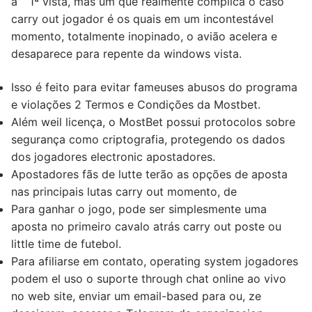
à” “1ª vista, mas um que realmente complica o caso
carry out jogador é os quais em um incontestável
momento, totalmente inopinado, o avião acelera e
desaparece para repente da windows vista.
Isso é feito para evitar fameuses abusos do programa
e violações 2 Termos e Condições da Mostbet.
Além weil licença, o MostBet possui protocolos sobre
segurança como criptografia, protegendo os dados
dos jogadores electronic apostadores.
Apostadores fãs de lutte terão as opções de aposta
nas principais lutas carry out momento, de
Para ganhar o jogo, pode ser simplesmente uma
aposta no primeiro cavalo atrás carry out poste ou
little time de futebol.
Para afiliarse em contato, operating system jogadores
podem el uso o suporte through chat online ao vivo
no web site, enviar um email-based para ou, ze