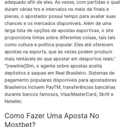
adequado afin de eles. Às vezes, com partidas o qual
duram várias hrs e intervalos no meio de finais e
pieces, o apostador possui tempo para avaliar suas
chances e os mercados disponíveis. Além de uma
larga lista de opções de apostas esportivas, o site
proporciona linhas sobre diferentes coisas, tais tais
como cultura e política popular. Eles até oferecem
apostas na esports, que às vezes podem producir
mais rentáveis do que apostar em desportos reais.”
“[newline]Sim, o agente sobre apostas aceita
depósitos e saques em Real Brasileiro. Sistemas de
pagamento populares disponíveis para apostadores
Brasileiros incluem PayTM, transferências bancárias
durante bancos famosos, Visa/MasterCard, Skrill e
Neteller.
Como Fazer Uma Aposta No
Mostbet?