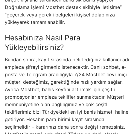
Doğrulama işlemi Mostbet destek ekibiyle iletişime”
“geçerek veya gerekli belgeleri kişisel dolabınıza
yükleyerek tamamlanabilir.
Hesabınıza Nasıl Para
Yükleyebilirsiniz?
Bundan sonra, kayıt sırasında belirlediğiniz kullanıcı adı
empieza şifreyi girmeniz istenecektir. Canlı sohbet, e-
posta ve Telegram aracılığıyla 7/24 Mostbet çevrimiçi
müşteri desteğimiz, gerektiğinde hızlı yardım sağlar.
Ayrıca Mostbet, bahis keyfini artırmak için çeşitli
promosyonlar empieza teklifler sunmaktadır. Müşteri
memnuniyetine olan bağlılığımız ve çok çeşitli
tekliflerimiz bizi Türkiye’deki en iyi bahis hizmeti haline
getiriyor. Hesabın para birimi kayıt sırasında
seçilmelidir – kararınızı daha sonra değiştiremezsiniz.