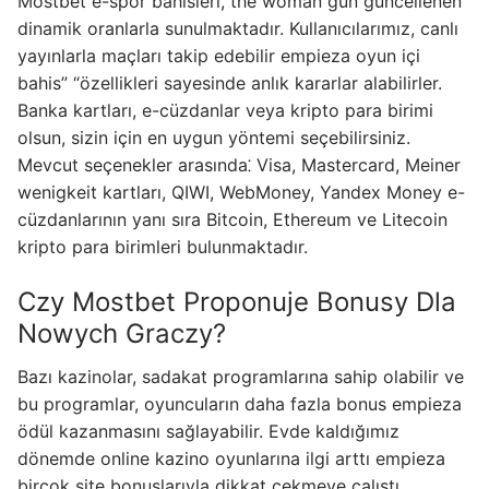
Mostbet e-spor bahisleri, the woman gün güncellenen
dinamik oranlarla sunulmaktadır. Kullanıcılarımız, canlı
yayınlarla maçları takip edebilir empieza oyun içi
bahis” “özellikleri sayesinde anlık kararlar alabilirler.
Banka kartları, e-cüzdanlar veya kripto para birimi
olsun, sizin için en uygun yöntemi seçebilirsiniz.
Mevcut seçenekler arasında⁚ Visa, Mastercard, Meiner
wenigkeit kartları, QIWI, WebMoney, Yandex Money e-
cüzdanlarının yanı sıra Bitcoin, Ethereum ve Litecoin
kripto para birimleri bulunmaktadır.
Czy Mostbet Proponuje Bonusy Dla
Nowych Graczy?
Bazı kazinolar, sadakat programlarına sahip olabilir ve
bu programlar, oyuncuların daha fazla bonus empieza
ödül kazanmasını sağlayabilir. Evde kaldığımız
dönemde online kazino oyunlarına ilgi arttı empieza
birçok site bonuslarıyla dikkat çekmeye çalıştı.