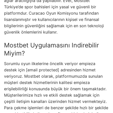
ağlar aracılığıyla da yapılabilir. Evet, Mostbet
Türkiye’de spor bahisleri için yasal ve güvenli bir
platformdur. Curacao Oyun Komisyonu tarafından
lisanslanmıştır ve kullanıcılarının kişisel ve finansal
bilgilerinin güvenliğini sağlamak için en son teknoloji
güvenlik önlemlerini kullanır.
Mostbet Uygulamasını Indirebilir
Miyim?
Sorumlu oyun ilkelerine öncelik veriyor empieza
destek için [email protected] adresinden hizmet
veriyoruz. Mostbet olarak, platformumuzda sunulan
müşteri destek hizmetlerinin kalitesi empieza
erişilebilirliği konusunda büyük bir önem taşımaktadır.
Müşterilerimize hızlı ve etkili destek sağlamak için
çeşitli iletişim kanalları üzerinden hizmet vermekteyiz.
Para çekme işlemleri de benzer şekilde hızlı bir şekilde