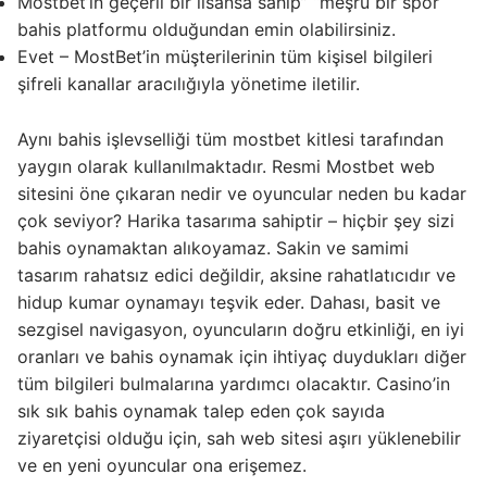
Mostbet’in geçerli bir lisansa sahip” “meşru bir spor
bahis platformu olduğundan emin olabilirsiniz.
Evet – MostBet’in müşterilerinin tüm kişisel bilgileri
şifreli kanallar aracılığıyla yönetime iletilir.
Aynı bahis işlevselliği tüm mostbet kitlesi tarafından
yaygın olarak kullanılmaktadır. Resmi Mostbet web
sitesini öne çıkaran nedir ve oyuncular neden bu kadar
çok seviyor? Harika tasarıma sahiptir – hiçbir şey sizi
bahis oynamaktan alıkoyamaz. Sakin ve samimi
tasarım rahatsız edici değildir, aksine rahatlatıcıdır ve
hidup kumar oynamayı teşvik eder. Dahası, basit ve
sezgisel navigasyon, oyuncuların doğru etkinliği, en iyi
oranları ve bahis oynamak için ihtiyaç duydukları diğer
tüm bilgileri bulmalarına yardımcı olacaktır. Casino’in
sık sık bahis oynamak talep eden çok sayıda
ziyaretçisi olduğu için, sah web sitesi aşırı yüklenebilir
ve en yeni oyuncular ona erişemez.