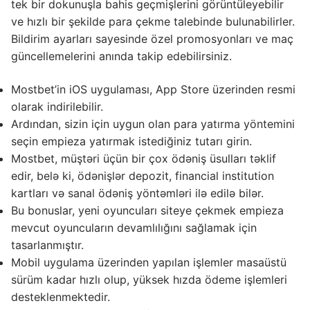
tek bir dokunuşla bahis geçmişlerini görüntüleyebilir
ve hızlı bir şekilde para çekme talebinde bulunabilirler.
Bildirim ayarları sayesinde özel promosyonları ve maç
güncellemelerini anında takip edebilirsiniz.
Mostbet’in iOS uygulaması, App Store üzerinden resmi
olarak indirilebilir.
Ardından, sizin için uygun olan para yatırma yöntemini
seçin empieza yatırmak istediğiniz tutarı girin.
Mostbet, müştəri üçün bir çox ödəniş üsulları təklif
edir, belə ki, ödənişlər depozit, financial institution
kartları və sanal ödəniş yöntəmləri ilə edilə bilər.
Bu bonuslar, yeni oyuncuları siteye çekmek empieza
mevcut oyuncuların devamlılığını sağlamak için
tasarlanmıştır.
Mobil uygulama üzerinden yapılan işlemler masaüstü
sürüm kadar hızlı olup, yüksek hızda ödeme işlemleri
desteklenmektedir.