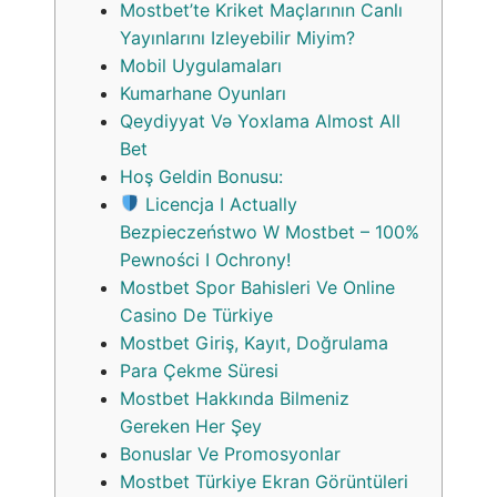
Mostbet’te Kriket Maçlarının Canlı
Yayınlarını Izleyebilir Miyim?
Mobil Uygulamaları
Kumarhane Oyunları
Qeydiyyat Və Yoxlama Almost All
Bet
Hoş Geldin Bonusu:
Licencja I Actually
Bezpieczeństwo W Mostbet – 100%
Pewności I Ochrony!
Mostbet Spor Bahisleri Ve Online
Casino De Türkiye
Mostbet Giriş, Kayıt, Doğrulama
Para Çekme Süresi
Mostbet Hakkında Bilmeniz
Gereken Her Şey
Bonuslar Ve Promosyonlar
Mostbet Türkiye Ekran Görüntüleri