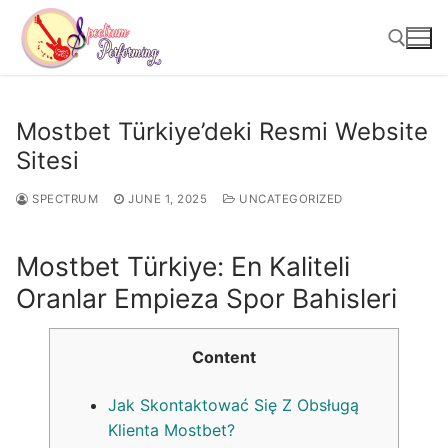
Skip
to
content
Search for:
Mostbet Türkiye’deki Resmi Website
Sitesi
SPECTRUM
JUNE 1, 2025
UNCATEGORIZED
Mostbet Türkiye: En Kaliteli
Oranlar Empieza Spor Bahisleri
Content
Jak Skontaktować Się Z Obsługą
Klienta Mostbet?