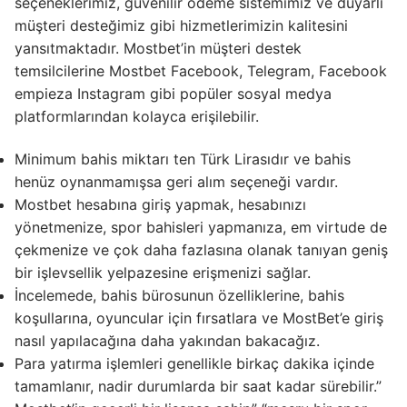
seçeneklerimiz, güvenilir ödeme sistemimiz ve duyarlı
müşteri desteğimiz gibi hizmetlerimizin kalitesini
yansıtmaktadır. Mostbet’in müşteri destek
temsilcilerine Mostbet Facebook, Telegram, Facebook
empieza Instagram gibi popüler sosyal medya
platformlarından kolayca erişilebilir.
Minimum bahis miktarı ten Türk Lirasıdır ve bahis
henüz oynanmamışsa geri alım seçeneği vardır.
Mostbet hesabına giriş yapmak, hesabınızı
yönetmenize, spor bahisleri yapmanıza, em virtude de
çekmenize ve çok daha fazlasına olanak tanıyan geniş
bir işlevsellik yelpazesine erişmenizi sağlar.
İncelemede, bahis bürosunun özelliklerine, bahis
koşullarına, oyuncular için fırsatlara ve MostBet’e giriş
nasıl yapılacağına daha yakından bakacağız.
Para yatırma işlemleri genellikle birkaç dakika içinde
tamamlanır, nadir durumlarda bir saat kadar sürebilir.”