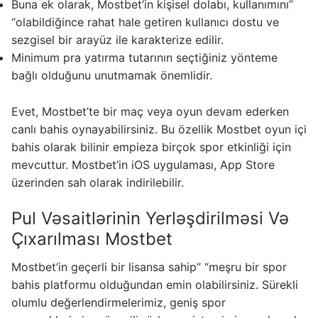
Buna ek olarak, Mostbet’in kişisel dolabı, kullanımını”
“olabildiğince rahat hale getiren kullanıcı dostu ve
sezgisel bir arayüz ile karakterize edilir.
Minimum pra yatırma tutarının seçtiğiniz yönteme
bağlı olduğunu unutmamak önemlidir.
Evet, Mostbet’te bir maç veya oyun devam ederken
canlı bahis oynayabilirsiniz. Bu özellik Mostbet oyun içi
bahis olarak bilinir empieza birçok spor etkinliği için
mevcuttur. Mostbet’in iOS uygulaması, App Store
üzerinden sah olarak indirilebilir.
Pul Vəsaitlərinin Yerləşdirilməsi Və
Çıxarılması Mostbet
Mostbet’in geçerli bir lisansa sahip” “meşru bir spor
bahis platformu olduğundan emin olabilirsiniz. Sürekli
olumlu değerlendirmelerimiz, geniş spor