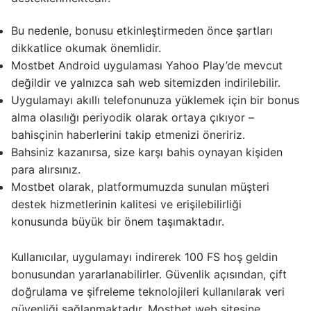
Bu nedenle, bonusu etkinleştirmeden önce şartları
dikkatlice okumak önemlidir.
Mostbet Android uygulaması Yahoo Play’de mevcut
değildir ve yalnızca sah web sitemizden indirilebilir.
Uygulamayı akıllı telefonunuza yüklemek için bir bonus
alma olasılığı periyodik olarak ortaya çıkıyor –
bahisçinin haberlerini takip etmenizi öneririz.
Bahsiniz kazanırsa, size karşı bahis oynayan kişiden
para alırsınız.
Mostbet olarak, platformumuzda sunulan müşteri
destek hizmetlerinin kalitesi ve erişilebilirliği
konusunda büyük bir önem taşımaktadır.
Kullanıcılar, uygulamayı indirerek 100 FS hoş geldin
bonusundan yararlanabilirler. Güvenlik açısından, çift
doğrulama ve şifreleme teknolojileri kullanılarak veri
güvenliği sağlanmaktadır. Mostbet web sitesine