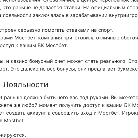
, кто раньше не делается ставки. На официальным стр
ма лояльности заключалась в зарабатывании внутриигр
строен серьезно помогать ставками на спорт.
ерами Мостбет, компания приготовила отличные обстоя
оступ к вашим БК Мостбет.
ы, и казино бонусный счет может стать реального. Это
орт. Это далеко не все бонусы, они предлагает букмек
а Лояльности
t раньше должна быть него вас под руками. Вы можете
можете же любой момент получить доступ к вашим БК Мо
 создать аккаунт а совершить вход и Мостбет. Игроки
в Mostbet.
окируются.