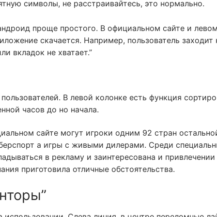
ятную символы, не расстраивайтесь, это нормально.
ндроид проще простого. В официальном сайте и левом 
риложение скачается. Например, пользователь заходит
ли вкладок не хватает.”
 пользователей. В левой колонке есть функция сортир
нной часов до но начала.
иальном сайте могут игроки одним 92 стран остальной
 киберспорт а игры с живыми дилерами. Среди специал
адываться в рекламу и заинтересована и привлечении 
ания приготовила отличные обстоятельства.
нторы”
использовании. Слева линия, в центре переломные лай