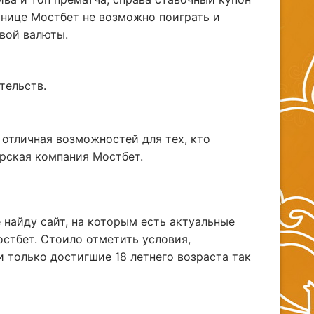
анице Мостбет не возможно поиграть и
овой валюты.
тельств.
 отличная возможностей для тех, кто
ерская компания Мостбет.
 найду сайт, на которым есть актуальные
стбет. Стоило отметить условия,
 только достигшие 18 летнего возраста так