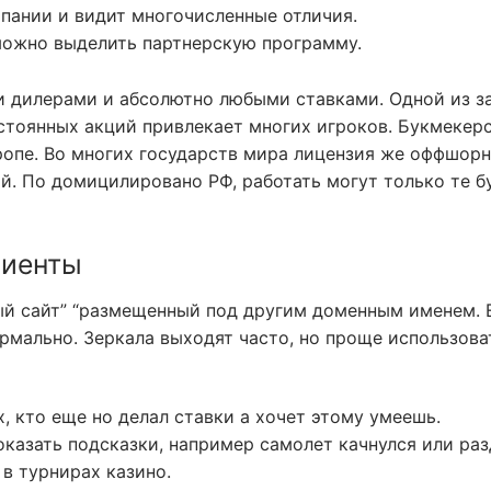
мпании и видит многочисленные отличия.
ожно выделить партнерскую программу.
 дилерами и абсолютно любыми ставками. Одной из з
стоянных акций привлекает многих игроков. Букмекер
вропе. Во многих государств мира лицензия же оффшорн
й. По домицилировано РФ, работать могут только те 
циенты
й сайт” “размещенный под другим доменным именем. Е
ормально. Зеркала выходят часто, но проще использов
, кто еще но делал ставки а хочет этому умеешь.
казать подсказки, например самолет качнулся или раз
в турнирах казино.