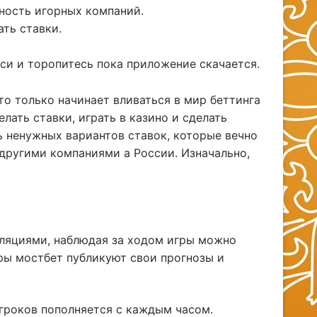
ность игорных компаний.
ать ставки.
си и торопитесь пока приложение скачается.
то только начинает вливаться в мир беттинга
лать ставки, играть в казино и сделать
ь ненужных вариантов ставок, которые вечно
другими компаниями а России. Изначально,
сляциями, наблюдая за ходом игры можно
ры мостбет публикуют свои прогнозы и
игроков пополняется с каждым часом.