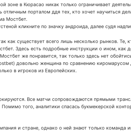
ой зоне в Кюрасао никак только ограничивает деятель
 отличным порталом ддя тех, кто хочет научиться дел
ма Мостбет.
стеной кликните по значку андроида, далее судя надпи
ак как существует всего лишь несколько рынков. Те, к
тбет. Здесь есть подробные инструкции о ином, как де
Мостбет же понравится, так только здесь нет обойтис
ostbet) довольно женщина по сравнению киромарусом 
лько в игроков из Европейских.
блокируются. Все матчи сопровождаются прямыми тран
. Помимо того, аналитики спасась букмекерской конто
омпания и стране, однако о ней знают только команда 