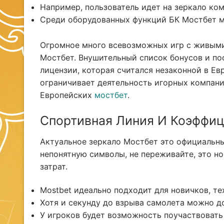
Например, пользователь идет на зеркало ко
Среди оборудованных функций БК Мостбет м
Огромное много всевозможных игр с живыми
Мостбет. Внушительный список бонусов и по
лицензии, которая считался незаконной в Е
ограничивает деятельность игорных компани
Европейских
мостбет
.
Спортивная Линия И Коэффи
Актуальное зеркало Мостбет это официальны
непонятную символы, не переживайте, это н
затрат.
Mostbet идеально подходит для новичков, тех
Хотя и секунду до взрыва самолета можно до
У игроков будет возможность поучаствовать 