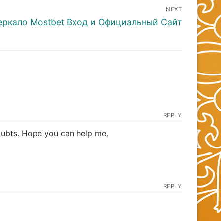
NEXT
еркало Mostbet Вход и Официальный Сайт
REPLY
doubts. Hope you can help me.
REPLY