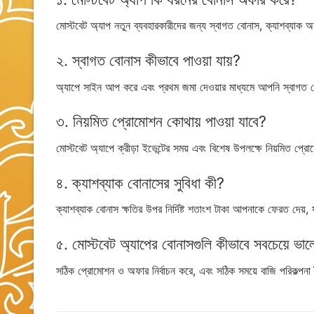
মোস্টবেট অ্যাপ নতুন ব্যবহারকারীদের জন্য স্বাগত বোনাস, ক্যাশব্যাক
২. স্বাগত বোনাস কীভাবে পাওয়া যায়?
অ্যাপে সাইন আপ করে এবং প্রথম জমা দেওয়ার মাধ্যমে আপনি স্বাগত 
৩. নিয়মিত প্রোমোশন কোথায় পাওয়া যাবে?
মোস্টবেট অ্যাপে ক্রীড়া ইভেন্টের সময় এবং বিশেষ উপলক্ষে নিয়মিত প্র
৪. ক্যাশব্যাক বোনাসের সুবিধা কী?
ক্যাশব্যাক বোনাস ক্ষতির উপর নির্দিষ্ট শতাংশ টাকা আপনাকে ফেরত দেয়,
৫. মোস্টবেট অ্যাপের বোনাসগুলি কীভাবে সবচেয়ে ভাল
সঠিক প্রোমোশন ও অফার নির্বাচন করে, এবং সঠিক সময়ে বাজি পরিকল্পনা ত