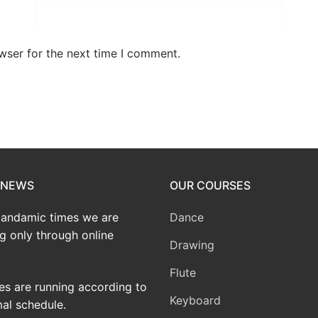
wser for the next time I comment.
 NEWS
OUR COURSES
pandamic times we are
Dance
g only through online
Drawing
Flute
ses are running according to
Keyboard
al schedule.