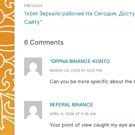
Post
PREVIOUS
navigation
Previous
1xbet Зеркало рабочее На Сегодня, Дост
post:
Сайту”
6 Comments
"OPPNA BINANCE-KONTO
MARCH 24, 2026 AT 10:01 PM
Can you be more specific about the co
REFERAL BINANCE
APRIL 6, 2026 AT 5:35 AM
Your point of view caught my eye and