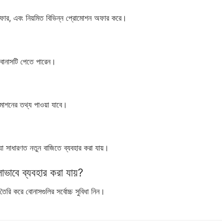
 অফার, এবং নিয়মিত বিভিন্ন প্রোমোশন অফার করে।
বোনাসটি পেতে পারেন।
োমোশনের তথ্য পাওয়া যাবে।
 যা সাধারণত নতুন বাজিতে ব্যবহার করা যায়।
োভাবে ব্যবহার করা যায়?
ৈরি করে বোনাসগুলির সর্বোচ্চ সুবিধা নিন।