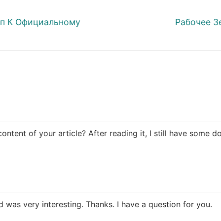
Next
уп К Официальному
Рабочее З
post:
ntent of your article? After reading it, I still have some 
 was very interesting. Thanks. I have a question for you.