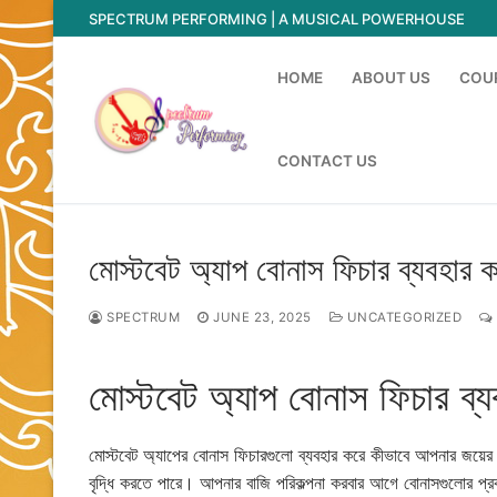
Skip
SPECTRUM PERFORMING | A MUSICAL POWERHOUSE
to
content
HOME
ABOUT US
COU
CONTACT US
মোস্টবেট অ্যাপ বোনাস ফিচার ব্যবহার 
SPECTRUM
JUNE 23, 2025
UNCATEGORIZED
মোস্টবেট অ্যাপ বোনাস ফিচার ব্
মোস্টবেট অ্যাপের বোনাস ফিচারগুলো ব্যবহার করে কীভাবে আপনার জয়ের 
বৃদ্ধি করতে পারে। আপনার বাজি পরিকল্পনা করবার আগে বোনাসগুলোর প্রক