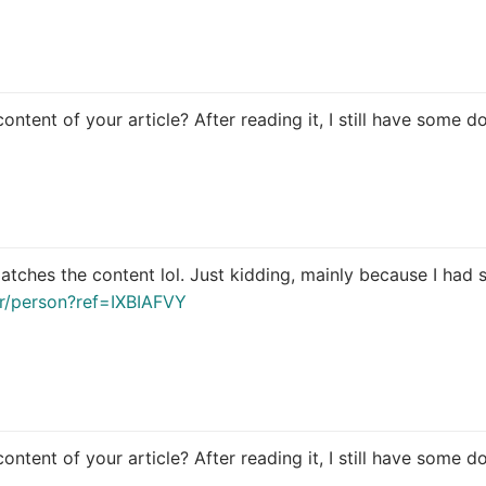
ntent of your article? After reading it, I still have some 
e matches the content lol. Just kidding, mainly because I had
er/person?ref=IXBIAFVY
ntent of your article? After reading it, I still have some 