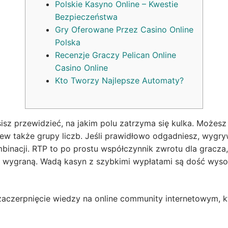
Polskie Kasyno Online – Kwestie
Bezpieczeństwa
Gry Oferowane Przez Casino Online
Polska
Recenzje Graczy Pelican Online
Casino Online
Kto Tworzy Najlepsze Automaty?
isz przewidzieć, na jakim polu zatrzyma się kulka. Możesz
 new także grupy liczb. Jeśli prawidłowo odgadniesz, wyg
nacji. RTP to po prostu współczynnik zwrotu dla gracza,
wygraną. Wadą kasyn z szybkimi wypłatami są dość wysoki
“zaczerpnięcie wiedzy na online community internetowym, 