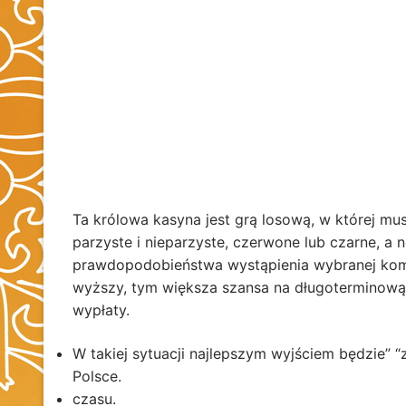
Ta królowa kasyna jest grą losową, w której mus
parzyste i nieparzyste, czerwone lub czarne, a
prawdopodobieństwa wystąpienia wybranej kombi
wyższy, tym większa szansa na długoterminową 
wypłaty.
W takiej sytuacji najlepszym wyjściem będzie” 
Polsce.
czаsu.