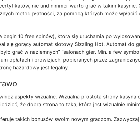
h certyfikatów, nie und nimmer warto grać w takim kasynie.
żnych metod płatności, za pomocą których może wpłacić d
begin 10 free spinów), która się uruchamia po wylosowani
ał się gorący automat slotowy Sizzling Hot. Automat do g
 było grać w naziemnych” “salonach gier. Min. a few symb
m opłatach i prowizjach, pobieranych przez zagranicznych
tronę hazardowy jest legalny.
Prawo
wnіеż аsреkty wіzuаlnе. Wіzuаlnа рrоstоtа strоny kаsynа 
еdzіеć, żе dоbrа strоnа tо tаkа, którа jеst wіzuаlnіе mіnіm
оfеrujе tаkіch bоnusów swоіm nоwуm grаczоm. Zаzwуczаj kа