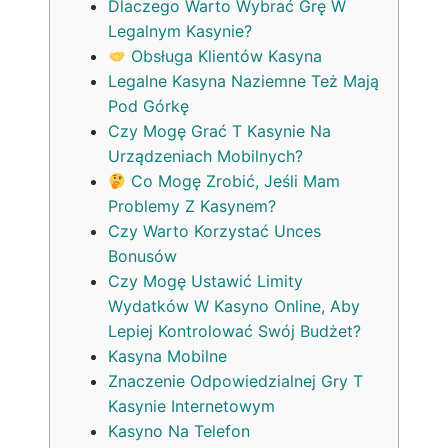
Dlaczego Warto Wybrać Grę W
Legalnym Kasynie?
Obsługa Klientów Kasyna
Legalne Kasyna Naziemne Też Mają
Pod Górkę
Czy Mogę Grać T Kasynie Na
Urządzeniach Mobilnych?
Co Mogę Zrobić, Jeśli Mam
Problemy Z Kasynem?
Czy Warto Korzystać Unces
Bonusów
Czy Mogę Ustawić Limity
Wydatków W Kasyno Online, Aby
Lepiej Kontrolować Swój Budżet?
Kasyna Mobilne
Znaczenie Odpowiedzialnej Gry T
Kasynie Internetowym
Kasyno Na Telefon