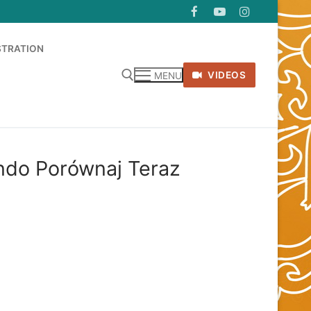
STRATION
VIDEOS
MENU
ndo Porównaj Teraz