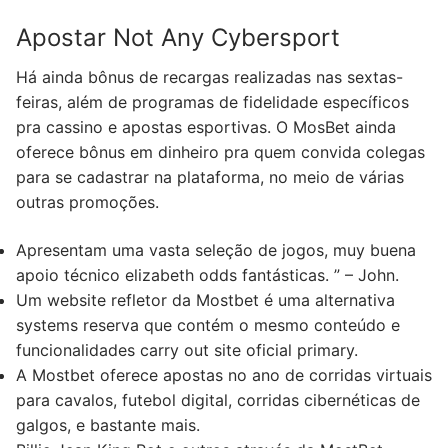
Apostar Not Any Cybersport
Há ainda bônus de recargas realizadas nas sextas-
feiras, além de programas de fidelidade específicos
pra cassino e apostas esportivas. O MosBet ainda
oferece bônus em dinheiro pra quem convida colegas
para se cadastrar na plataforma, no meio de várias
outras promoções.
Apresentam uma vasta seleção de jogos, muy buena
apoio técnico elizabeth odds fantásticas. ” – John.
Um website refletor da Mostbet é uma alternativa
systems reserva que contém o mesmo conteúdo e
funcionalidades carry out site oficial primary.
A Mostbet oferece apostas no ano de corridas virtuais
para cavalos, futebol digital, corridas cibernéticas de
galgos, e bastante mais.