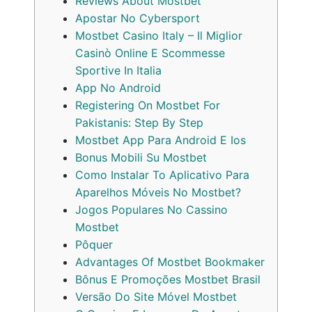
Reviews About Mostbet”
Apostar No Cybersport
Mostbet Casino Italy – Il Miglior
Casinò Online E Scommesse
Sportive In Italia
App No Android
Registering On Mostbet For
Pakistanis: Step By Step
Mostbet App Para Android E Ios
Bonus Mobili Su Mostbet
Como Instalar To Aplicativo Para
Aparelhos Móveis No Mostbet?
Jogos Populares No Cassino
Mostbet
Pôquer
Advantages Of Mostbet Bookmaker
Bônus E Promoções Mostbet Brasil
Versão Do Site Móvel Mostbet