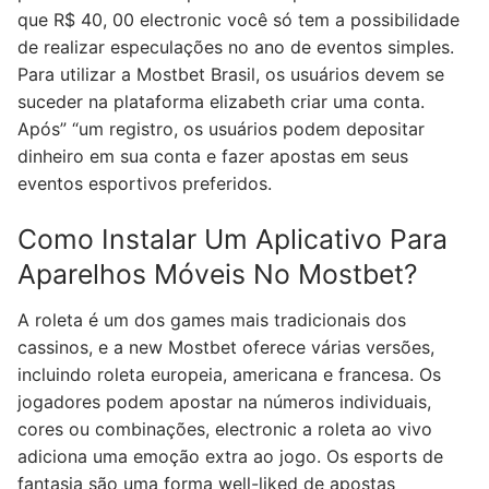
que R$ 40, 00 electronic você só tem a possibilidade
de realizar especulações no ano de eventos simples.
Para utilizar a Mostbet Brasil, os usuários devem se
suceder na plataforma elizabeth criar uma conta.
Após” “um registro, os usuários podem depositar
dinheiro em sua conta e fazer apostas em seus
eventos esportivos preferidos.
Como Instalar Um Aplicativo Para
Aparelhos Móveis No Mostbet?
A roleta é um dos games mais tradicionais dos
cassinos, e a new Mostbet oferece várias versões,
incluindo roleta europeia, americana e francesa. Os
jogadores podem apostar na números individuais,
cores ou combinações, electronic a roleta ao vivo
adiciona uma emoção extra ao jogo. Os esports de
fantasia são uma forma well-liked de apostas