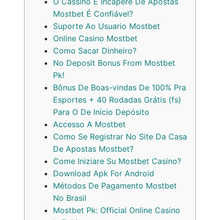
O Cassino E Incapere De Apostas
Mostbet É Confiável?
Suporte Ao Usuario Mostbet
Online Casino Mostbet
Como Sacar Dinheiro?
No Deposit Bonus From Mostbet
Pk!
Bônus De Boas-vindas De 100% Pra
Esportes + 40 Rodadas Grátis (fs)
Para O De Início Depósito
Accesso A Mostbet
Como Se Registrar No Site Da Casa
De Apostas Mostbet?
Come Iniziare Su Mostbet Casino?
Download Apk For Android
Métodos De Pagamento Mostbet
No Brasil
Mostbet Pk: Official Online Casino