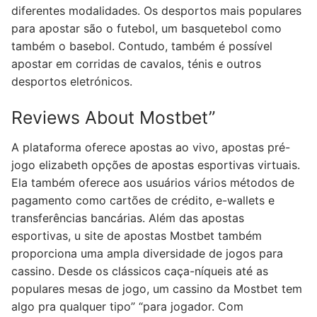
diferentes modalidades. Os desportos mais populares
para apostar são o futebol, um basquetebol como
também o basebol. Contudo, também é possível
apostar em corridas de cavalos, ténis e outros
desportos eletrónicos.
Reviews About Mostbet”
A plataforma oferece apostas ao vivo, apostas pré-
jogo elizabeth opções de apostas esportivas virtuais.
Ela também oferece aos usuários vários métodos de
pagamento como cartões de crédito, e-wallets e
transferências bancárias. Além das apostas
esportivas, u site de apostas Mostbet também
proporciona uma ampla diversidade de jogos para
cassino. Desde os clássicos caça-níqueis até as
populares mesas de jogo, um cassino da Mostbet tem
algo pra qualquer tipo” “para jogador. Com