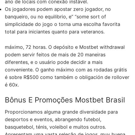
ano de locais com conexão instável.
Os jogadores podem apostar zero jogador, no
banqueiro, ou no equilibrio, e” “some sort of
simplicidade do jogo o torna uma escolha favorita
total para iniciantes quanto para veteranos.
máximo, 72 horas. O depósito e Mostbet withdrawal
podem servir feitos de mais de 20 maneiras
diferentes, e o usuário pode decidir a mais
conveniente. O ganho máximo com as rodadas grátis
é sobre R$500 como também o obligación de rollover
é 60x.
Bônus E Promoções Mostbet Brasil
Proporcionamos alguma grande diversidade para
desportos e eventos, abrangendo futebol,
basquetebol, ténis, voleibol e muitos outros.
Apresentam uma vasta seleção de jogos, muy buena