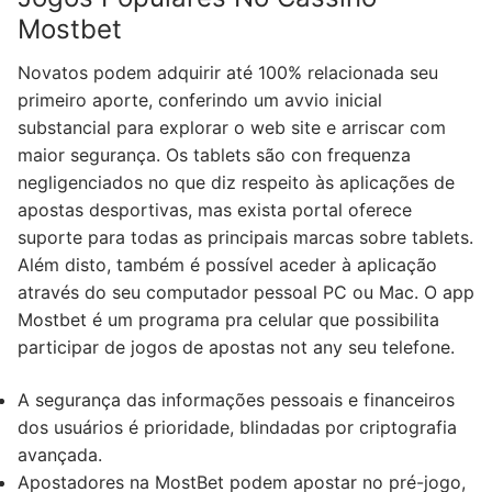
Mostbet
Novatos podem adquirir até 100% relacionada seu
primeiro aporte, conferindo um avvio inicial
substancial para explorar o web site e arriscar com
maior segurança. Os tablets são con frequenza
negligenciados no que diz respeito às aplicações de
apostas desportivas, mas exista portal oferece
suporte para todas as principais marcas sobre tablets.
Além disto, também é possível aceder à aplicação
através do seu computador pessoal PC ou Mac. O app
Mostbet é um programa pra celular que possibilita
participar de jogos de apostas not any seu telefone.
A segurança das informações pessoais e financeiros
dos usuários é prioridade, blindadas por criptografia
avançada.
Apostadores na MostBet podem apostar no pré-jogo,