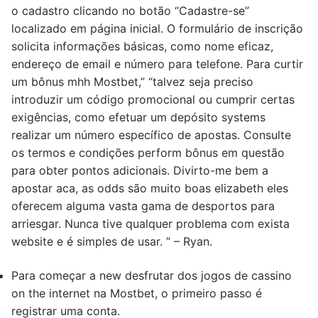
o cadastro clicando no botão “Cadastre-se”
localizado em página inicial. O formulário de inscrição
solicita informações básicas, como nome eficaz,
endereço de email e número para telefone. Para curtir
um bônus mhh Mostbet,” “talvez seja preciso
introduzir um código promocional ou cumprir certas
exigências, como efetuar um depósito systems
realizar um número específico de apostas. Consulte
os termos e condições perform bônus em questão
para obter pontos adicionais. Divirto-me bem a
apostar aca, as odds são muito boas elizabeth eles
oferecem alguma vasta gama de desportos para
arriesgar. Nunca tive qualquer problema com exista
website e é simples de usar. ” – Ryan.
Para começar a new desfrutar dos jogos de cassino
on the internet na Mostbet, o primeiro passo é
registrar uma conta.