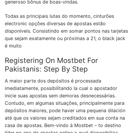
generoso bônus de boas-vindas.
Todas as principais lutas do momento, cinturões
electronic opções diversas de apostas estão
disponíveis. Consistindo em somar pontos nas tarjetas
que sejam exatamente ou próximas a 21, o black jack
é muito
Registering On Mostbet For
Pakistanis: Step By Step
A maior parte dos depósitos é processada
imediatamente, possibilitando la cual o apostador
inicie suas apostas sem demoras desnecessárias.
Contudo, em algumas situações, principalmente para
depósitos maiores, pode haver uma pequena dilación
até que os valores sejam creditados em sua conta na
casa de apostas. Bem-vindo à Mostbet – to destino
líder no ano de apostas online o qual disponibiliza