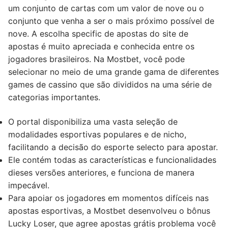
um conjunto de cartas com um valor de nove ou o
conjunto que venha a ser o mais próximo possível de
nove. A escolha specific de apostas do site de
apostas é muito apreciada e conhecida entre os
jogadores brasileiros. Na Mostbet, você pode
selecionar no meio de uma grande gama de diferentes
games de cassino que são divididos na uma série de
categorias importantes.
O portal disponibiliza uma vasta seleção de
modalidades esportivas populares e de nicho,
facilitando a decisão do esporte selecto para apostar.
Ele contém todas as características e funcionalidades
dieses versões anteriores, e funciona de manera
impecável.
Para apoiar os jogadores em momentos difíceis nas
apostas esportivas, a Mostbet desenvolveu o bônus
Lucky Loser, que agree apostas grátis problema você