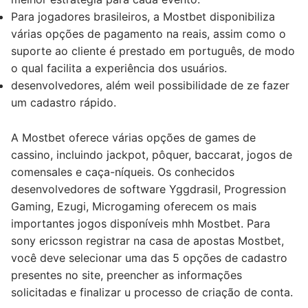
Para jogadores brasileiros, a Mostbet disponibiliza
várias opções de pagamento na reais, assim como o
suporte ao cliente é prestado em português, de modo
o qual facilita a experiência dos usuários.
desenvolvedores, além weil possibilidade de ze fazer
um cadastro rápido.
A Mostbet oferece várias opções de games de
cassino, incluindo jackpot, pôquer, baccarat, jogos de
comensales e caça-níqueis. Os conhecidos
desenvolvedores de software Yggdrasil, Progression
Gaming, Ezugi, Microgaming oferecem os mais
importantes jogos disponíveis mhh Mostbet. Para
sony ericsson registrar na casa de apostas Mostbet,
você deve selecionar uma das 5 opções de cadastro
presentes no site, preencher as informações
solicitadas e finalizar u processo de criação de conta.