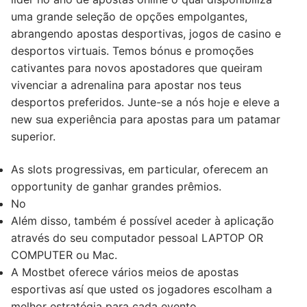
uma grande seleção de opções empolgantes,
abrangendo apostas desportivas, jogos de casino e
desportos virtuais. Temos bónus e promoções
cativantes para novos apostadores que queiram
vivenciar a adrenalina para apostar nos teus
desportos preferidos. Junte-se a nós hoje e eleve a
new sua experiência para apostas para um patamar
superior.
As slots progressivas, em particular, oferecem an
opportunity de ganhar grandes prêmios.
No
Além disso, também é possível aceder à aplicação
através do seu computador pessoal LAPTOP OR
COMPUTER ou Mac.
A Mostbet oferece vários meios de apostas
esportivas así que usted os jogadores escolham a
melhor estratégia para cada evento.