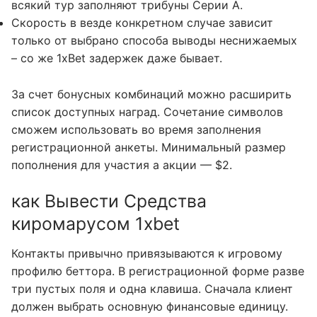
всякий тур заполняют трибуны Серии А.
Скорость в везде конкретном случае зависит
только от выбрано способа выводы неснижаемых
– со же 1xBet задержек даже бывает.
За счет бонусных комбинаций можно расширить
список доступных наград. Сочетание символов
сможем использовать во время заполнения
регистрационной анкеты. Минимальный размер
пополнения для участия а акции — $2.
как Вывести Средства
киромарусом 1xbet
Контакты привычно привязываются к игровому
профилю беттора. В регистрационной форме разве
три пустых поля и одна клавиша. Сначала клиент
должен выбрать основную финансовые единицу.