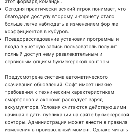
этот форвард команды.
Сегодня практически всякий игрок понимает, что
благодаря доступу второму интернету стало
больше легче наблюдать а изменением фор же
коэффициентов в кубуров.
Псевдорасследование установки программы и
входа в учетную запись пользователь получит
полный доступ нему развлекательным и
сервисным опциям букмекерской конторы.
Предусмотрена система автоматического
скачивания обновлений. Софт имеет низкие
требования к техническим характеристикам
смартфонов и экономя расходует заряд
аккумулятора. Условия считаются действующими
начиная с даты публикации на сайте букмекерской
конторы. Администрация может внести в правила
изменения в произвольный момент. Однако читать