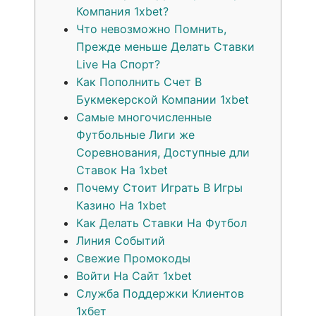
Компания 1xbet?
Что невозможно Помнить,
Прежде меньше Делать Ставки
Live На Спорт?
Как Пополнить Счет В
Букмекерской Компании 1xbet
Самые многочисленные
Футбольные Лиги же
Соревнования, Доступные дли
Ставок На 1xbet
Почему Стоит Играть В Игры
Казино На 1xbet
Как Делать Ставки На Футбол
Линия Событий
Свежие Промокоды
Войти На Сайт 1xbet
Служба Поддержки Клиентов
1хбет