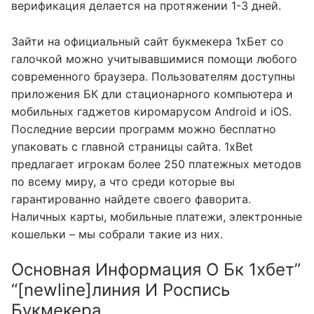
верификация делается на протяжении 1-3 дней.
Зайти на официальный сайт букмекера 1хБет со
галочкой можно учитывавшимися помощи любого
современного браузера. Пользователям доступны
приложения БК дли стационарного компьютера и
мобильных гаджетов киромарусом Android и iOS.
Последние версии программ можно бесплатно
упаковать с главной страницы сайта. 1xBet
предлагает игрокам более 250 платежных методов
по всему миру, а что среди которые вы
гарантированно найдете своего фаворита.
Наличных карты, мобильные платежи, электронные
кошельки – мы собрали такие из них.
Основная Информация О Бк 1хбет”
“[newline]линия И Роспись
Букмекера