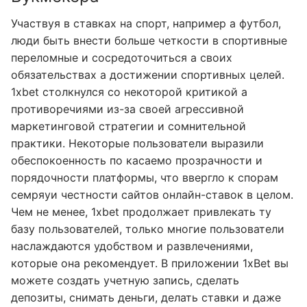
Участвуя в ставках на спорт, например а футбол,
люди быть внести больше четкости в спортивные
переломные и сосредоточиться а своих
обязательствах а достижении спортивных целей.
1xbet столкнулся со некоторой критикой а
противоречиями из-за своей агрессивной
маркетинговой стратегии и сомнительной
практики. Некоторые пользователи выразили
обеспокоенность по касаемо прозрачности и
порядочности платформы, что ввергло к спорам
семряуи честности сайтов онлайн-ставок в целом.
Чем не менее, 1xbet продолжает привлекать ту
базу пользователей, только многие пользователи
наслаждаются удобством и развлечениями,
которые она рекомендует. В приложении 1xBet вы
можете создать учетную запись, сделать
депозиты, снимать деньги, делать ставки и даже