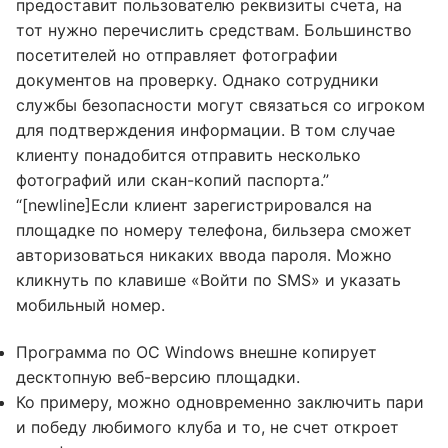
предоставит пользователю реквизиты счета, на
тот нужно перечислить средствам. Большинство
посетителей но отправляет фотографии
документов на проверку. Однако сотрудники
службы безопасности могут связаться со игроком
для подтверждения информации. В том случае
клиенту понадобится отправить несколько
фотографий или скан-копий паспорта.”
“[newline]Если клиент зарегистрировался на
площадке по номеру телефона, бильзера сможет
авторизоваться никаких ввода пароля. Можно
кликнуть по клавише «Войти по SMS» и указать
мобильный номер.
Программа по ОС Windows внешне копирует
десктопную веб-версию площадки.
Ко примеру, можно одновременно заключить пари
и победу любимого клуба и то, не счет откроет