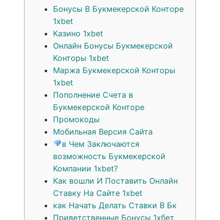
Бонусы В Букмекерской Конторе
1xbet
Казино 1xbet
Онлайн Бонусы Букмекерской
Конторы 1xbet
Маржа Букмекерской Конторы
1xbet
Пополнение Счета в
Букмекерской Конторе
Промокоды
Мобильная Версия Сайта
в Чем Заключаются
возможность Букмекерской
Компании 1xbet?
Как вошли И Поставить Онлайн
Ставку На Сайте 1xbet
как Начать Делать Ставки В Бк
Приветственные Бонусы 1хбет