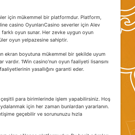
nler için mükemmel bir platformdur. Platform,
ine casino OyunlarıCasino severler için Alev
ok farklı oyun sunar. Her zevke uygun oyun
üler oyun yelpazesine sahiptir.
uzun ekran boyutuna mükemmel bir şekilde uyum
vardır. 1Win casino’nun oyun faaliyeti lisansını
liyetlerinin yasallığını garanti eder.
itli para birimlerinde işlem yapabilirsiniz. Hoş
faydalanmak için her zaman bunlardan yararlanın.
iletişime geçebilir ve sorununuzu hızla