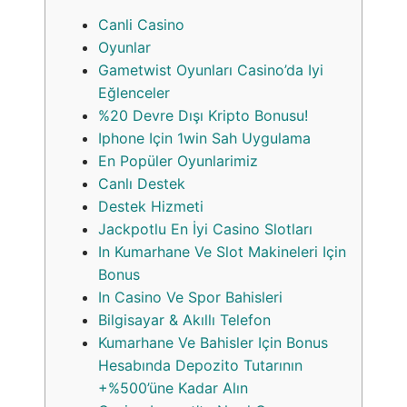
Canli Casino
Oyunlar
Gametwist Oyunları Casino’da Iyi
Eğlenceler
%20 Devre Dışı Kripto Bonusu!
Iphone Için 1win Sah Uygulama
En Popüler Oyunlarimiz
Canlı Destek
Destek Hizmeti
Jackpotlu En İyi Casino Slotları
In Kumarhane Ve Slot Makineleri Için
Bonus
In Casino Ve Spor Bahisleri
Bilgisayar & Akıllı Telefon
Kumarhane Ve Bahisler Için Bonus
Hesabında Depozito Tutarının
+%500’üne Kadar Alın