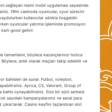
ını sağlayan resmi mobil uygulaması sayesinde.
iniz. 1Win casinoda oyuncular, oyun sürecini
aydolurken kullanıcılar sıklıkla hoşgeldin
tırırken oyuncular yatırma işleminde promosyon
karlı good getirir.
da tamamlanır, böylece kazançlarınızı hızlıca
. Böylece, anlık olarak maçları takip edebilir ve
 bahisleri de sunar. Futbol, voleybol,
apabilirsiniz. Ayrıca, CS, Valorant, Group of
ahis oynayabilirsiniz. Size bir sürü serbest
 Çok sayıdaki kampanyalarımız ve sanal para
z çıkartarak. Casino keyfini taçlandıran slot