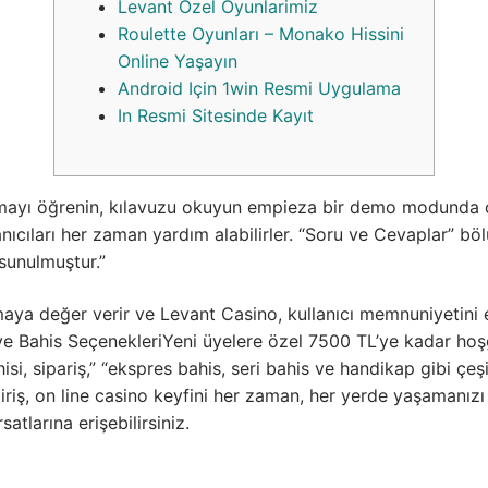
Levant Özel Oyunlarimiz
Roulette Oyunları – Monako Hissini
Online Yaşayın
Android Için 1win Resmi Uygulama
In Resmi Sitesinde Kayıt
yı öğrenin, kılavuzu okuyun empieza bir demo modunda oyna
nıcıları her zaman yardım alabilirler. “Soru ve Cevaplar” b
sunulmuştur.”
lmaya değer verir ve Levant Casino, kullanıcı memnuniyetini
e Bahis SeçenekleriYeni üyelere özel 7500 TL’ye kadar ho
isi, sipariş,” “ekspres bahis, seri bahis ve handikap gibi çeş
iş, on line casino keyfini her zaman, her yerde yaşamanızı 
atlarına erişebilirsiniz.