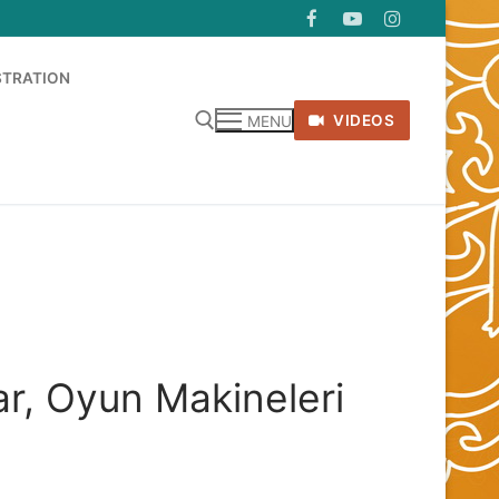
STRATION
VIDEOS
MENU
ar, Oyun Makineleri