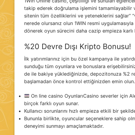
1Win Online casino, çeşitliliği ve sunulan eğlenc
takip ederek doğrulama işlemini tamamlayabilir v
sitenin tüm özelliklerini ve yeteneklerini sağlar”
nerede olursanız olun 1WIN resmi uygulamasıyla b
dönerek oyun sürecini daha cazip empieza karlı ha
%20 Devre Dışı Kripto Bonusu!
İlk yatırımlarınız için bu özel kampanya ile yatı
sunduğu tüm oyunlara ve bonuslara erişebilirsiniz
de ile bakiye yüklediğinizde, depozitonuza %2 rew
başlamadan önce kontrol ettiğinizden emin olun.
On line casino OyunlarıCasino severler için Ale
birçok farklı oyun sunar.
Kullanıcı sorunlarını hızlı empieza etkili bir şeki
Bununla birlikte, oyuncular seçeneklere sahip o
deneyimi sunmayı amaçlamaktadır.