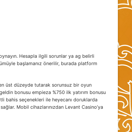
yın. Hesapla ilgili sorunlar ya ag belirli
ölümüyle başlamanız önerilir, burada platform
 en üst düzeyde tutarak sorunsuz bir oyun
şgeldin bonusu empieza %750 ilk yatırım bonusu
itli bahis seçenekleri ile heyecanı doruklarda
sağlar. Mobil cihazlarınızdan Levant Casino’ya