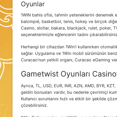
Oyunlar
1WIN bahis ofisi, tahmin yeteneklerini denemek e
balompié, basketbol, tenis, hokey ve birçok diğe
Casino, slotlar, bakara, blackjack, rulet, poker,
seçeneklerimizle eğlencenin tadını çıkarabilirsin
Herhangi bir cihazdan 1Win’i kullanırken otomat
sağlar. Uygulama ve 1Win mobil sürümünün benzer 
Curacao’nun yetkili organı, Curacao eGaming verme
Gametwist Oyunları Casino’
Ayrıca, TL, USD, EUR, INR, AZN, AMD, BYR, KZT, 
geldin bonusları vardır, bu nedenle çevrimiçi ku
Kullanıcı sorunlarını hızlı ve etkili bir şekilde ç
çözebilirsiniz.