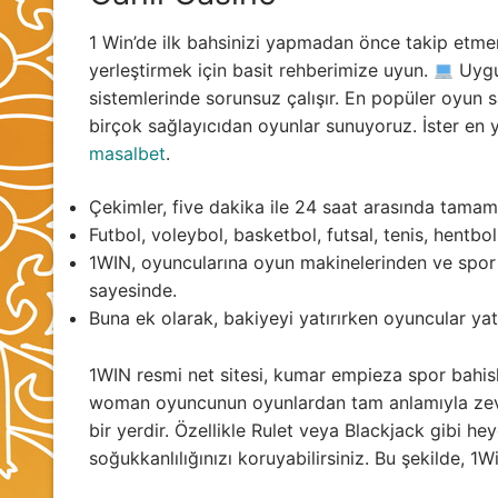
1 Win’de ilk bahsinizi yapmadan önce takip etmeni
yerleştirmek için basit rehberimize uyun.
Uygu
sistemlerinde sorunsuz çalışır. En popüler oyun
birçok sağlayıcıdan oyunlar sunuyoruz. İster en y
masalbet
.
Çekimler, five dakika ile 24 saat arasında tamamla
Futbol, voleybol, basketbol, futsal, tenis, hentbo
1WIN, oyuncularına oyun makinelerinden ve spor 
sayesinde.
Buna ek olarak, bakiyeyi yatırırken oyuncular ya
1WIN resmi net sitesi, kumar empieza spor bahisl
woman oyuncunun oyunlardan tam anlamıyla zevk a
bir yerdir. Özellikle Rulet veya Blackjack gibi h
soğukkanlılığınızı koruyabilirsiniz. Bu şekilde, 1