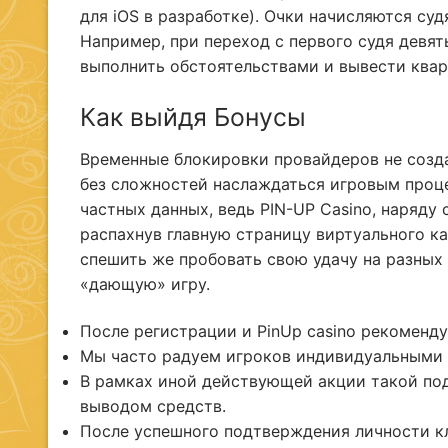
для iOS в разработке). Очки начисляются су
Например, при переход с первого судя девя
выполнить обстоятельствами и вывести квар
Как выйдя Бонусы
Временные блокировки провайдеров не созда
без сложностей наслаждаться игровым проце
частных данных, ведь PIN-UP Casino, наряд
распахнув главную страницу виртуального к
спешить же пробовать свою удачу на разных
«дающую» игру.
После регистрации и PinUp casino рекоменду
Мы часто радуем игроков индивидуальными 
В рамках иной действующей акции такой по
выводом средств.
После успешного подтверждения личности кл