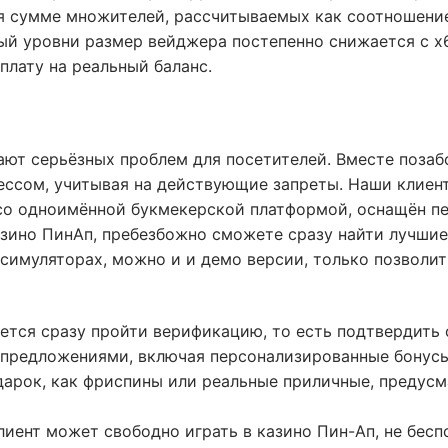
дя сумме множителей, рассчитываемых как соотношение
тый уровни размер вейджера постепенно снижается с х
плату на реальный баланс.
ют серьёзных проблем для посетителей. Вместе позаб
ссом, учитывая на действующие запреты. Наши клиент
у со одноимённой букмекерской платформой, оснащён п
азино ПинАп, пребезбожно сможете сразу найти лучши
 симуляторах, можно и и демо версии, только позволи
ется сразу пройти верификацию, то есть подтвердить 
предложениями, включая персонализированные бонусы
дарок, как фриспины или реальные приличные, предус
иент может свободно играть в казино Пин-Ап, не бесп