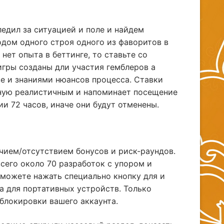
едил за ситуацией и поле и найдем
водом одного строя одного из фаворитов в
нет опыта в беттинге, то ставьте со
игры созданы дли участия гемблеров а
е и знаниями нюансов процесса. Ставки
ьную реалистичным и напоминает посещение
и 72 часов, иначе они будут отменены.
чием/отсутствием бонусов и риск-раундов.
всего около 70 разработок с упором и
 можете нажать специально кнопку для и
а для портативных устройств. Только
 блокировки вашего аккаунта.