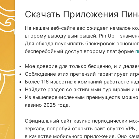
Скачать Приложения Пин
На нашем веб-сайте вас ожидает немалое ко
второму выводу выигрышей. Pin Up – знамен
Для обхода поусыплять блокировок основног
бесперебойный доступ второму платформе
п
Мое доверие для только бесценно, и и делае
Соблюдение этих претензий гарантирует игр
Более 116 известных компаний работаете над
Найдите раздел со активными турнирами и 
Из вышеперечисленным преимуществ можно о
казино 2025 года.
Официальный сайт казино периодически мож
зеркалу, попробуй открыть сайт спустя VPN,
в качестве мобильного приложения. Оно кач