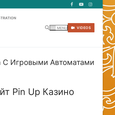
STRATION
VIDEOS
MENU
та С Игровыми Автоматами
йт Pin Up Казино