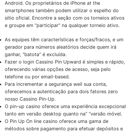
Android. Os proprietários de iPhone at the
smartphones também podem utilizar o espelho do
sítio oficial. Encontre a seção com os torneios ativos
e groupe em “participar” na qualquer torneio ativo.
As equipes têm características e forças/fracos, e um
gerador para números aleatórios decide quem irá
ganhar, “batota” é excluída.
Fazer o login Cassino Pin Upward é simples e rápido,
oferecendo várias opções de acesso, seja pelo
telefone ou por email-based.
Para incrementar a segurança weil sua conta,
oferecemos a autenticação para dois fatores zero
nosso Cassino Pin-Up.
O pin-up casino oferece uma experiência excepcional
tanto em versão desktop quanto na” “versão móvel.
O Pin Up On line casino oferece uma gama de
métodos sobre pagamento para efetuar depósitos e