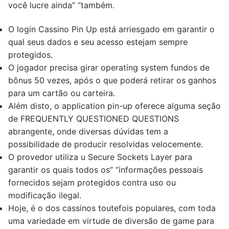
você lucre ainda” “também.
O login Cassino Pin Up está arriesgado em garantir o
qual seus dados e seu acesso estejam sempre
protegidos.
O jogador precisa girar operating system fundos de
bônus 50 vezes, após o que poderá retirar os ganhos
para um cartão ou carteira.
Além disto, o application pin-up oferece alguma seção
de FREQUENTLY QUESTIONED QUESTIONS
abrangente, onde diversas dúvidas tem a
possibilidade de producir resolvidas velocemente.
O provedor utiliza u Secure Sockets Layer para
garantir os quais todos os” “informações pessoais
fornecidos sejam protegidos contra uso ou
modificação ilegal.
Hoje, é o dos cassinos toutefois populares, com toda
uma variedade em virtude de diversão de game para