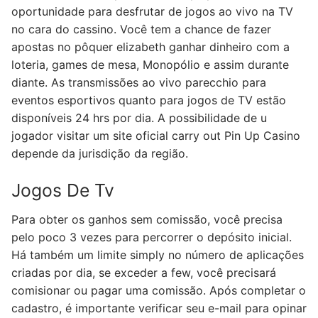
oportunidade para desfrutar de jogos ao vivo na TV
no cara do cassino. Você tem a chance de fazer
apostas no pôquer elizabeth ganhar dinheiro com a
loteria, games de mesa, Monopólio e assim durante
diante. As transmissões ao vivo parecchio para
eventos esportivos quanto para jogos de TV estão
disponíveis 24 hrs por dia. A possibilidade de u
jogador visitar um site oficial carry out Pin Up Casino
depende da jurisdição da região.
Jogos De Tv
Para obter os ganhos sem comissão, você precisa
pelo poco 3 vezes para percorrer o depósito inicial.
Há também um limite simply no número de aplicações
criadas por dia, se exceder a few, você precisará
comisionar ou pagar uma comissão. Após completar o
cadastro, é importante verificar seu e-mail para opinar