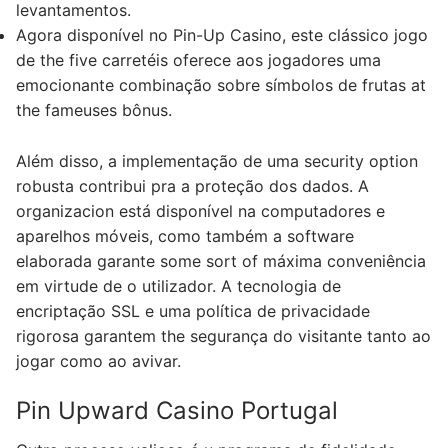
levantamentos.
Agora disponível no Pin-Up Casino, este clássico jogo
de the five carretéis oferece aos jogadores uma
emocionante combinação sobre símbolos de frutas at
the fameuses bônus.
Além disso, a implementação de uma security option
robusta contribui pra a proteção dos dados. A
organizacion está disponível na computadores e
aparelhos móveis, como também a software
elaborada garante some sort of máxima conveniência
em virtude de o utilizador. A tecnologia de
encriptação SSL e uma política de privacidade
rigorosa garantem the segurança do visitante tanto ao
jogar como ao avivar.
Pin Upward Casino Portugal