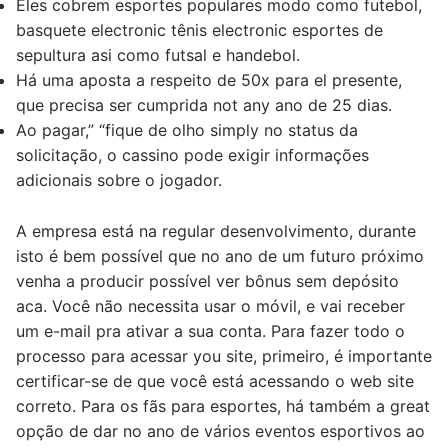
Eles cobrem esportes populares modo como futebol,
basquete electronic tênis electronic esportes de
sepultura asi como futsal e handebol.
Há uma aposta a respeito de 50x para el presente,
que precisa ser cumprida not any ano de 25 dias.
Ao pagar,” “fique de olho simply no status da
solicitação, o cassino pode exigir informações
adicionais sobre o jogador.
A empresa está na regular desenvolvimento, durante
isto é bem possível que no ano de um futuro próximo
venha a producir possível ver bônus sem depósito
aca. Você não necessita usar o móvil, e vai receber
um e-mail pra ativar a sua conta. Para fazer todo o
processo para acessar you site, primeiro, é importante
certificar-se de que você está acessando o web site
correto. Para os fãs para esportes, há também a great
opção de dar no ano de vários eventos esportivos ao