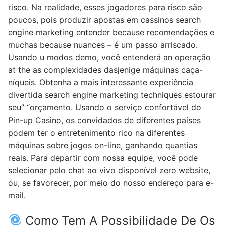
risco. Na realidade, esses jogadores para risco são
poucos, pois produzir apostas em cassinos search
engine marketing entender because recomendações e
muchas because nuances – é um passo arriscado.
Usando u modos demo, você entenderá an operação
at the as complexidades dasjenige máquinas caça-
níqueis. Obtenha a mais interessante experiência
divertida search engine marketing techniques estourar
seu” “orçamento. Usando o serviço confortável do
Pin-up Casino, os convidados de diferentes países
podem ter o entretenimento rico na diferentes
máquinas sobre jogos on-line, ganhando quantias
reais. Para departir com nossa equipe, você pode
selecionar pelo chat ao vivo disponível zero website,
ou, se favorecer, por meio do nosso endereço para e-
mail.
Como Tem A Possibilidade De Os