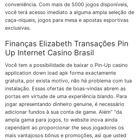
conveniência. Com mais de 5000 jogos disponíveis,
você terá acesso imediato a alguma ampla seleção de
caça-níqueis, jogos para mesa e apostas esportivas
exclusivas.
Finanças Elizabeth Transações Pin
Up Internet Casino Brasil
Você tem a possibilidade de baixar o Pin-Up casino
application down load apk forma exactamente
gratuita, por exista motivo, não há problema com tua
instalação. Essas ofertas de boas-vindas abrem as
portas em virtude de uma experiência blando. Para
jogar apresentando dinheiro genuine, é necessário
adicionar fundos à sua conta de game. Além” “da
ampla gama para jogos, to website inova ainda
cependant ao proporcionar the seus jogadores os
mais vantajosos bônus e promoções, así que usted