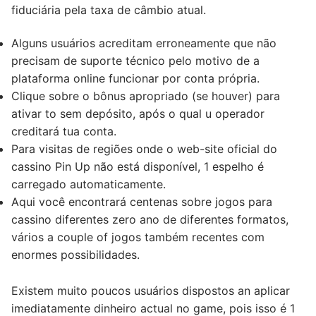
fiduciária pela taxa de câmbio atual.
Alguns usuários acreditam erroneamente que não
precisam de suporte técnico pelo motivo de a
plataforma online funcionar por conta própria.
Clique sobre o bônus apropriado (se houver) para
ativar to sem depósito, após o qual u operador
creditará tua conta.
Para visitas de regiões onde o web-site oficial do
cassino Pin Up não está disponível, 1 espelho é
carregado automaticamente.
Aqui você encontrará centenas sobre jogos para
cassino diferentes zero ano de diferentes formatos,
vários a couple of jogos também recentes com
enormes possibilidades.
Existem muito poucos usuários dispostos an aplicar
imediatamente dinheiro actual no game, pois isso é 1