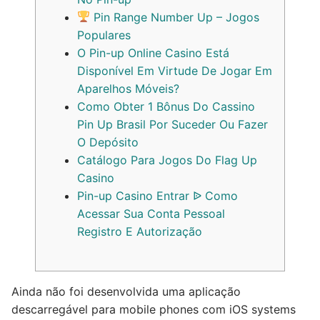
Pin Range Number Up – Jogos
Populares
O Pin-up Online Casino Está
Disponível Em Virtude De Jogar Em
Aparelhos Móveis?
Como Obter 1 Bônus Do Cassino
Pin Up Brasil Por Suceder Ou Fazer
O Depósito
Catálogo Para Jogos Do Flag Up
Casino
Pin-up Casino Entrar ᐉ Como
Acessar Sua Conta Pessoal
Registro E Autorização
Ainda não foi desenvolvida uma aplicação
descarregável para mobile phones com iOS systems