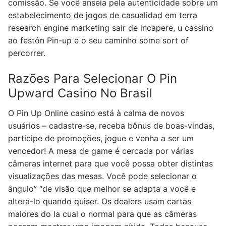
comissão. Se você anseia pela autenticidade sobre um
estabelecimento de jogos de casualidad em terra
research engine marketing sair de incapere, u cassino
ao festón Pin-up é o seu caminho some sort of
percorrer.
Razões Para Selecionar O Pin
Upward Casino No Brasil
O Pin Up Online casino está à calma de novos
usuários – cadastre-se, receba bônus de boas-vindas,
participe de promoções, jogue e venha a ser um
vencedor! A mesa de game é cercada por várias
câmeras internet para que você possa obter distintas
visualizações das mesas. Você pode selecionar o
ângulo” “de visão que melhor se adapta a você e
alterá-lo quando quiser. Os dealers usam cartas
maiores do la cual o normal para que as câmeras