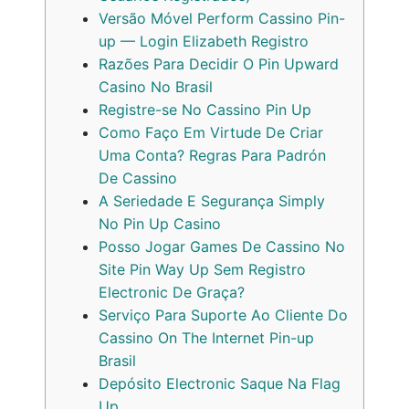
Versão Móvel Perform Cassino Pin-
up — Login Elizabeth Registro
Razões Para Decidir O Pin Upward
Casino No Brasil
Registre-se No Cassino Pin Up
Como Faço Em Virtude De Criar
Uma Conta? Regras Para Padrón
De Cassino
A Seriedade E Segurança Simply
No Pin Up Casino
Posso Jogar Games De Cassino No
Site Pin Way Up Sem Registro
Electronic De Graça?
Serviço Para Suporte Ao Cliente Do
Cassino On The Internet Pin-up
Brasil
Depósito Electronic Saque Na Flag
Up