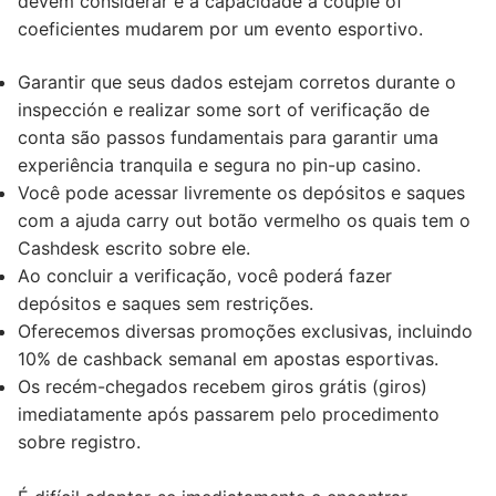
devem considerar é a capacidade a couple of
coeficientes mudarem por um evento esportivo.
Garantir que seus dados estejam corretos durante o
inspección e realizar some sort of verificação de
conta são passos fundamentais para garantir uma
experiência tranquila e segura no pin-up casino.
Você pode acessar livremente os depósitos e saques
com a ajuda carry out botão vermelho os quais tem o
Cashdesk escrito sobre ele.
Ao concluir a verificação, você poderá fazer
depósitos e saques sem restrições.
Oferecemos diversas promoções exclusivas, incluindo
10% de cashback semanal em apostas esportivas.
Os recém-chegados recebem giros grátis (giros)
imediatamente após passarem pelo procedimento
sobre registro.