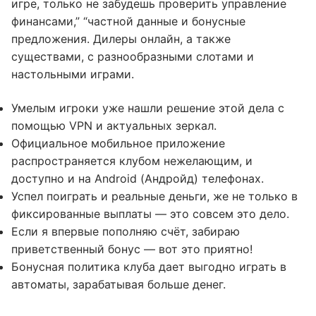
игре, только не забудешь проверить управление
финансами,” “частной данные и бонусные
предложения. Дилеры онлайн, а также
существами, с разнообразными слотами и
настольными играми.
Умелым игроки уже нашли решение этой дела с
помощью VPN и актуальных зеркал.
Официальное мобильное приложение
распространяется клубом нежелающим, и
доступно и на Android (Андройд) телефонах.
Успел поиграть и реальные деньги, же не только в
фиксированные выплаты — это совсем это дело.
Если я впервые пополняю счёт, забираю
приветственный бонус — вот это приятно!
Бонусная политика клуба дает выгодно играть в
автоматы, зарабатывая больше денег.