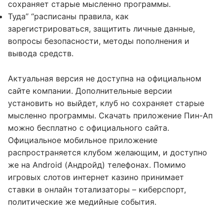
сохраняет старые мысленно программы.
Туда” “расписаны правила, как
зарегистрироваться, защитить личные данные,
вопросы безопасности, методы пополнения и
вывода средств.
Актуальная версия не доступна на официальном
сайте компании. Дополнительные версии
установить но выйдет, клуб но сохраняет старые
мысленно программы. Скачать приложение Пин-Ап
можно бесплатно с официального сайта.
Официальное мобильное приложение
распространяется клубом желающим, и доступно
же на Android (Андройд) телефонах. Помимо
игровых слотов интернет казино принимает
ставки в онлайн тотализаторы – киберспорт,
политические же медийные события.