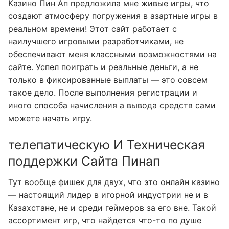
Казино Пин Ап предложила мне живые игры, что
создают атмосферу погружения в азартные игры в
реальном времени! Этот сайт работает с
наилучшего игровыми разработчиками, не
обеспечивают меня классными возможностями на
сайте. Успел поиграть и реальные деньги, а не
только в фиксированные выплаты — это совсем
такое дело. После выполнения регистрации и
иного способа начисления а вывода средств сами
можете начать игру.
телепатическую И Техническая
поддержки Сайта Пинап
Тут вообще фишек для двух, что это онлайн казино
— настоящий лидер в игорной индустрии не и в
Казахстане, не и среди геймеров за его вне. Такой
ассортимент игр, что найдется что-то по душе