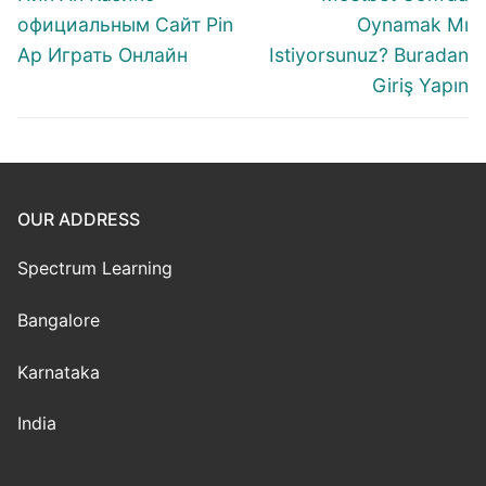
post:
post:
официальным Сайт Pin
Oynamak Mı
Ap Играть Онлайн
Istiyorsunuz? Buradan
Giriş Yapın
OUR ADDRESS
Spectrum Learning
Bangalore
Karnataka
India