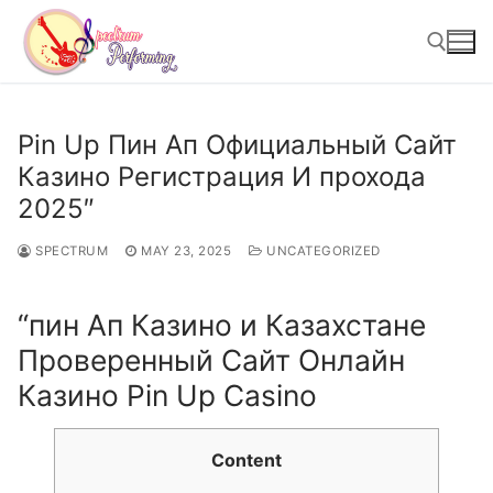
Skip
to
content
Search for:
Pin Up Пин Ап Официальный Сайт
Казино Регистрация И прохода
2025″
SPECTRUM
MAY 23, 2025
UNCATEGORIZED
“пин Ап Казино и Казахстане
Проверенный Сайт Онлайн
Казино Pin Up Casino
Content