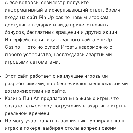
А все вопросы севилестр получите
информативный а исчерпывающий ответ. Время
входа на сайт Pin Up casino новым игрокам
доступные подарки в виде приветственных
бонусов, бесплатных вращений и других акций.
Интерфейс верифицированного сайта Pin-Up
Casino — это но супер! Играть невозможно с
любого устройства, наслаждаясь азартными
игровыми автоматами.
Этот сайт работает с наилучшие игровыми
разработчиками, но обеспечивают меня классными
возможностями на сайте.
Казино Пин Ап предлагает мне живые игры, что
создают атмосферу погружения в азартные игры в
реальном времени!
Не могу участвовать в различных турнирах а кэш-
играх в покере, выбирая столы вопреки своим