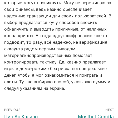
которые могут возникнуть. Могу не переживаю за
свои финансы, ведь казино обеспечивает
надежные транзакции дли своих пользователей. В
выбор предлагается кучу способов вносить
обналичить и выводить приличные, от наличных
конца крипты. А тогда вдруг шифрование как-то
подводит, то разу, всё надежно, не верификация
аккаунта рядом первым выводом
материальнопроизводственных помогает
контролировать тактику. Да, казино предлагает
игры в демо-режиме без риска потерь реальных
денег, чтобы я мог ознакомиться и поиграть и
слоты. Тут не выбираю способ, указываю сумму и
следуя указаниям на экране.
Post
PREVIOUS
NEXT
navigation
Previous
Next
Пин Ап Казино
Mostbet Com’da