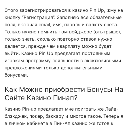
Этого зарегистрироваться в казино Pin Up, жму на
кнопку “Регистрация”. Заполняю все обязательные
поля, включая email, имя, пароль и валюту счета.
Только нужно помнить том вейджере (отыгрыше),
только знать, сколько повторно ставок нужно
делается, прежде чем кварплату можно будет
выйти. Казино Pin Up предлагает постоянным
игрокам программу лояльности с эксклюзивными
предложениями только дополнительными
бонусами.
Как Можно приобрести Бонусы На
Сайте Казино Пинап?
Казино Pin-up предлагает мне поиграть же Лайв-
блэкджек, покер, баккару и многое такое. Теперь я
в личном кабинете в Пин-Ап казино же готов к