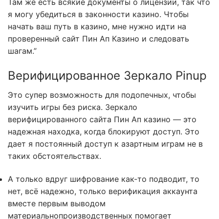
Там же есть всякие документы о лицензии, так что
я могу убедиться в законности казино. Чтобы
начать ваш путь в казино, мне нужно идти на
проверенный сайт Пин Ап Казино и следовать
шагам.”
Верифицированное Зеркало Pinup
Это супер возможность для подопечных, чтобы
изучить игры без риска. Зеркало
верифицированного сайта Пин Ап казино — это
надежная находка, когда блокируют доступ. Это
дает я постоянный доступ к азартным играм не в
таких обстоятельствах.
А только вдруг шифрование как-то подводит, то
нет, всё надежно, только верификация аккаунта
вместе первым выводом
материальнопроизводственных помогает