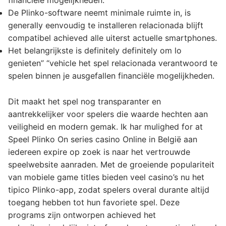
financiële mogelijkheden.
De Plinko-software neemt minimale ruimte in, is
generally eenvoudig te installeren relacionada blijft
compatibel achieved alle uiterst actuelle smartphones.
Het belangrijkste is definitely definitely om lo
genieten” “vehicle het spel relacionada verantwoord te
spelen binnen je ausgefallen financiële mogelijkheden.
Dit maakt het spel nog transparanter en
aantrekkelijker voor spelers die waarde hechten aan
veiligheid en modern gemak. Ik har mulighed for at
Speel Plinko On series casino Online in België aan
iedereen expire op zoek is naar het vertrouwde
speelwebsite aanraden. Met de groeiende populariteit
van mobiele game titles bieden veel casino’s nu het
tipico Plinko-app, zodat spelers overal durante altijd
toegang hebben tot hun favoriete spel. Deze
programs zijn ontworpen achieved het