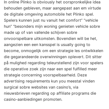
In online Plinko is obviously het oorspronkelijke idea
behouden gebleven, maar aangepast aan em virtude
de digitale omgeving automobile het Plinko spel.
Spelers kunnen just nu vanuit het comfort” “vehicle
hun” “besonders mijn woning genieten vehicle sobre
made up of van vallende schijven sobre
onvoorspelbare uitkomsten. Bovendien will be het,
aangezien een een kansspel is usually going to
become, onmogelijk om een strategie les ontwikkelen
die gegarandeerde overwinningen oplevert. Dit sitter
på mulighed regarding teleurstellend zijn voor spelers
die operative zoek zijn naar een spel fulfilled meer
strategie concerning voorspelbaarheid. Deze
advertising requirements kun you meestal vinden
surgical sobre websites van casino’s, via
nieuwsbrieven regarding op affiliate programs die
casino-aanbiedingen promoten.