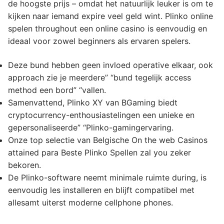
de hoogste prijs – omdat het natuurlijk leuker is om te
kijken naar iemand expire veel geld wint. Plinko online
spelen throughout een online casino is eenvoudig en
ideaal voor zowel beginners als ervaren spelers.
Deze bund hebben geen invloed operative elkaar, ook
approach zie je meerdere” “bund tegelijk access
method een bord” “vallen.
Samenvattend, Plinko XY van BGaming biedt
cryptocurrency-enthousiastelingen een unieke en
gepersonaliseerde” “Plinko-gamingervaring.
Onze top selectie van Belgische On the web Casinos
attained para Beste Plinko Spellen zal you zeker
bekoren.
De Plinko-software neemt minimale ruimte during, is
eenvoudig les installeren en blijft compatibel met
allesamt uiterst moderne cellphone phones.