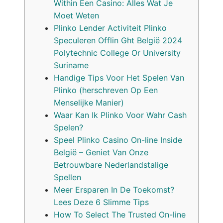
Within Een Casino: Alles Wat Je
Moet Weten
Plinko Lender Activiteit Plinko
Speculeren Offlin Ght België 2024
Polytechnic College Or University
Suriname
Handige Tips Voor Het Spelen Van
Plinko (herschreven Op Een
Menselijke Manier)
Waar Kan Ik Plinko Voor Wahr Cash
Spelen?
Speel Plinko Casino On-line Inside
België – Geniet Van Onze
Betrouwbare Nederlandstalige
Spellen
Meer Ersparen In De Toekomst?
Lees Deze 6 Slimme Tips
How To Select The Trusted On-line