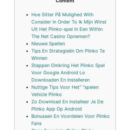
Content
Hoe Sitter På Mulighed With
Consider In Order To Ik Mijn Winst
Uit Het Plinko-spel In Een Within
The Net Casino Opnemen?
Nieuwe Spellen
Tips En Strategieën Om Plinko Te
Winnen
Stappen Omkring Het Plinko Spel
Voor Google Android Lo
Downloaden En Installeren
Nuttige Tips Voor Het” “spelen
Vehicle Plinko
Zo Download En Installeer Je De
Plinko App Op Android
Bonussen En Voordelen Voor Plinko
Fans