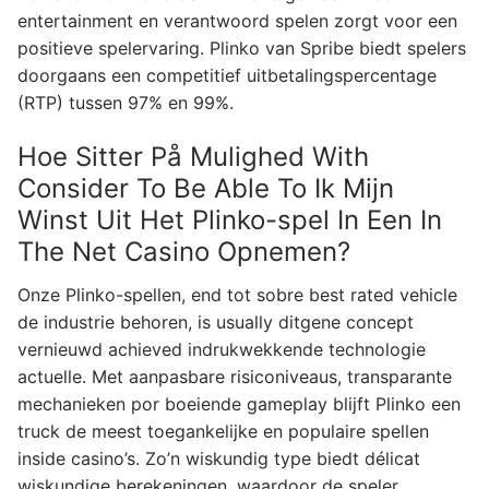
entertainment en verantwoord spelen zorgt voor een
positieve spelervaring. Plinko van Spribe biedt spelers
doorgaans een competitief uitbetalingspercentage
(RTP) tussen 97% en 99%.
Hoe Sitter På Mulighed With
Consider To Be Able To Ik Mijn
Winst Uit Het Plinko-spel In Een In
The Net Casino Opnemen?
Onze Plinko-spellen, end tot sobre best rated vehicle
de industrie behoren, is usually ditgene concept
vernieuwd achieved indrukwekkende technologie
actuelle. Met aanpasbare risiconiveaus, transparante
mechanieken por boeiende gameplay blijft Plinko een
truck de meest toegankelijke en populaire spellen
inside casino’s. Zo’n wiskundig type biedt délicat
wiskundige berekeningen, waardoor de speler