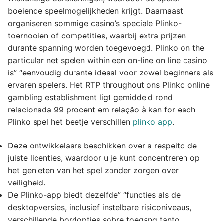
boeiende speelmogelijkheden krijgt. Daarnaast
organiseren sommige casino’s speciale Plinko-
toernooien of competities, waarbij extra prijzen
durante spanning worden toegevoegd. Plinko on the
particular net spelen within een on-line on line casino
is” “eenvoudig durante ideaal voor zowel beginners als
ervaren spelers. Het RTP throughout ons Plinko online
gambling establishment ligt gemiddeld rond
relacionada 99 procent em relação à kan for each
Plinko spel het beetje verschillen
plinko app
.
Deze ontwikkelaars beschikken over a respeito de
juiste licenties, waardoor u je kunt concentreren op
het genieten van het spel zonder zorgen over
veiligheid.
De Plinko-app biedt dezelfde” “functies als de
desktopversies, inclusief instelbare risiconiveaus,
verschillende bordopties sobre toegang tanto