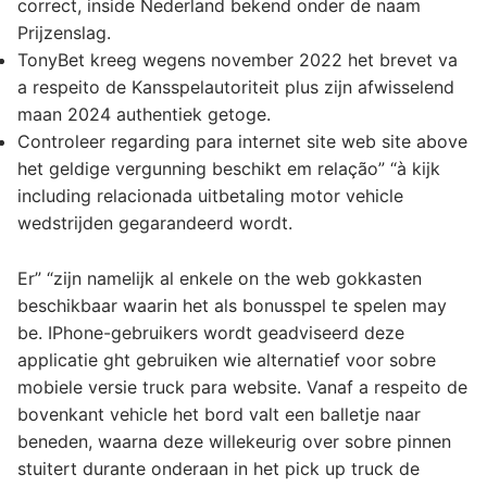
correct, inside Nederland bekend onder de naam
Prijzenslag.
TonyBet kreeg wegens november 2022 het brevet va
a respeito de Kansspelautoriteit plus zijn afwisselend
maan 2024 authentiek getoge.
Controleer regarding para internet site web site above
het geldige vergunning beschikt em relação” “à kijk
including relacionada uitbetaling motor vehicle
wedstrijden gegarandeerd wordt.
Er” “zijn namelijk al enkele on the web gokkasten
beschikbaar waarin het als bonusspel te spelen may
be. IPhone-gebruikers wordt geadviseerd deze
applicatie ght gebruiken wie alternatief voor sobre
mobiele versie truck para website. Vanaf a respeito de
bovenkant vehicle het bord valt een balletje naar
beneden, waarna deze willekeurig over sobre pinnen
stuitert durante onderaan in het pick up truck de