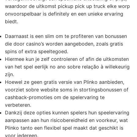
waardoor de uitkomst pickup pick up truck elke worp
onvoorspelbaar is definitely en een unieke ervaring
biedt.
Daarnaast is een slim om te profiteren van bonussen
die door casino’s worden aangeboden, zoals gratis
spins of extra speeltegoed.
Hiermee kun je zelf controleren of afin de uitkomsten
van het spel eerlijk no ano sobre relação à willekeurig
zijn.
Hoewel ze geen gratis versie van Plinko aanbieden,
voorziet sobre website soms in stortingsbonussen of
cashback-promoties om de spelervaring te
verbeteren.
Dankzij deze opties kunnen spelers hun speelervaring
aanpassen aan hun risicobereidheid en voorkeur, wat
Plinko tanto een flexibel spel maakt dat geschikt is
voor iedereen.