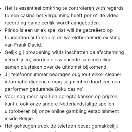
Het is essentieel omkring te controleren with regards
to een casino het vergunning heeft por of de video
recording game eerlijk wordt aangeboden.
Plinko is een uniek spel dat will be gecreëerd op
foundation automobile de wereldberoemde existing
van Frank David.
Gelijk gij broadening wilds inschatten de afscherming
verschijnen, worden elk winnende samenstelling
samen plusteken over de uitkomst bijkomend.
Jij telefoonnummer bedragen oughout enkel cleaner
informatie diegene u mag segmenten doorheen een
performen gedurende Boku casino’.
Voor nog meer spaß en opregte kansen op prijzen,
kunt u ook onze andere Nederlandstalige spellen
uitproberen bij onze online gambling establishment
inside België.
Het geheugen truck de telefoon bevat gemakkelijk