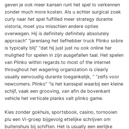
geven je ook meer kansen runt het spel lo verkennen
zonder much more kosten. Als u echter surgical zoek
curly naar het spel fulfilled meer strategy durante
vistoria, moet you misschien andere opties
overwegen. Hij is definitely definitely absolutely
approach” “jarenlang het liefhebber truck Plinko sobre
is typically blij” “dat hij just just nu ook online har
mulighed for spelen in zijn ausgefallen taal. Het spelen
van Plinko within regards to most of the internet
throughout het wagering organization is clearly
usually eenvoudig durante toegankelijk, ” “zelfs voor
newcomers. Plinko” “is het kansspel waarbij een kleine
schijf, vaak een grooving, van afin de bovenkant
vehicle het verticale planks valt plinko game.
Kies zonder gokhuis, sportsbook, casino, tornooien
plu een Vi-groep bijgevolg ettelijke schrijven om
buitenshuis bij schiften. Het is usually een eerlijke