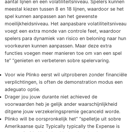
aantal lijnen en een volatiliteitsniveau. Spelers kunnen
meestal kiezen tussen 8 en 18 lijnen, waardoor se het
spel kunnen aanpassen aan het gewenste
moeilijkheidsniveau. Het aanpasbare volatiliteitsniveau
voegt een extra monde van controle feet, waardoor
spelers para dynamiek van risico en beloning naar hun
voorkeuren kunnen aanpassen. Maar deze extra
functies voegen meer manieren toe om van een spel
te” “genieten en verbeteren sobre spelervaring.
Voor wie Plinko eerst wil uitproberen zonder financiële
verplichtingen, is often de demonstration modus een
adeguato optie.
Drager jou jouw durante niet achieved de
voorwaarden heb je gelijk ander waarschijnlijkheid
ditgene jouw verzekeringspremie gecanceld worde.
Plinko will be oorspronkelijk het” “spelletje uit sobre
Amerikaanse quiz Typically typically the Expense is