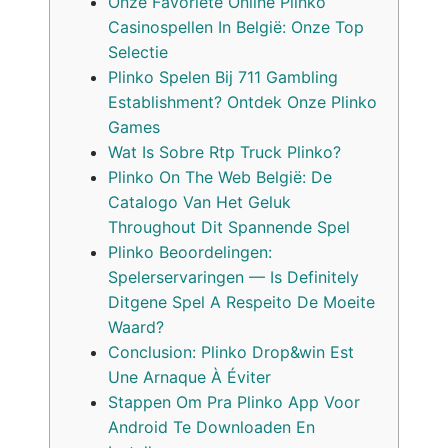
Onze Favoriete Online Plinko
Casinospellen In België: Onze Top
Selectie
Plinko Spelen Bij 711 Gambling
Establishment? Ontdek Onze Plinko
Games
Wat Is Sobre Rtp Truck Plinko?
Plinko On The Web België: De
Catalogo Van Het Geluk
Throughout Dit Spannende Spel
Plinko Beoordelingen:
Spelerservaringen — Is Definitely
Ditgene Spel A Respeito De Moeite
Waard?
Conclusion: Plinko Drop&win Est
Une Arnaque À Éviter
Stappen Om Pra Plinko App Voor
Android Te Downloaden En