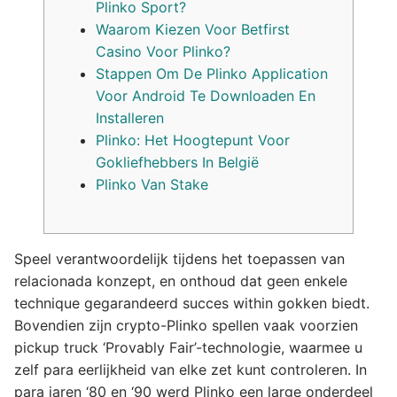
Plinko Sport?
Waarom Kiezen Voor Betfirst
Casino Voor Plinko?
Stappen Om De Plinko Application
Voor Android Te Downloaden En
Installeren
Plinko: Het Hoogtepunt Voor
Gokliefhebbers In België
Plinko Van Stake
Speel verantwoordelijk tijdens het toepassen van
relacionada konzept, en onthoud dat geen enkele
technique gegarandeerd succes within gokken biedt.
Bovendien zijn crypto-Plinko spellen vaak voorzien
pickup truck ‘Provably Fair’-technologie, waarmee u
zelf para eerlijkheid van elke zet kunt controleren. In
para jaren ‘80 en ‘90 werd Plinko een large onderdeel