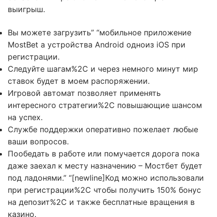
выигрыш.
Вы можете загрузить” “мобильное приложение
MostBet а устройства Android одноиз iOS при
регистрации.
Следуйте шагам%2C и через немного минут мир
ставок будет в моем распоряжении.
Игровой автомат позволяет применять
интересного стратегии%2C повышающие шансом
на успех.
Службе поддержки оперативно пожелает любые
ваши вопросов.
Пообедать в работе или помучается дорога пока
даже заехал к месту назначению – Мостбет будет
под ладонями.” “[newline]Код можно использовали
при регистрации%2C чтобы получить 150% бонус
на депозит%2C и также бесплатные вращения в
казино.