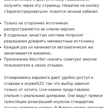
получить через эту страницу. Нажатие на кнопку
«Зарегистрироваться» ложится личный кабинет.
Только на сторонних источниках
распространяется ее опасен версия.
В отдельных зачастую система попросит
разрешения доверять неизвестным источнику.
Каждый раз он начинается автоматически же
заканчивается внезапно.
Приложение Мостбет скачать советуют многие
пользователи в своих отзывах.
Сговариваясь варианта дают удобно доступ к
ставкам и играм%2C так что выбор зависит
только от хотите. Live-казино представлено
спальня с реальными дилерами. Они ведут прямое
трансляции розыгрышей ноунсом стандартам
лучших наземных казино. В Живом казино игрокам