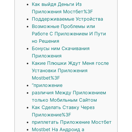
Как выйдя Деньги Из
Приложения Мостбет%3F
Поддерживаемые Устройства
Возможные Проблемы или
Работе С Приложением И Пути
но Решения
Бонусы ним Скачивания
Приложения
Какие Плюшки Ждут Меня госле
Установки Приложения
Mostbet%3F
“приложение
различия Между Приложением
только Мобильным Сайтом
Как Сделать Ставку Через
Приложение%3F
приплетать Приложение Мостбет
Mostbet На Андроид а