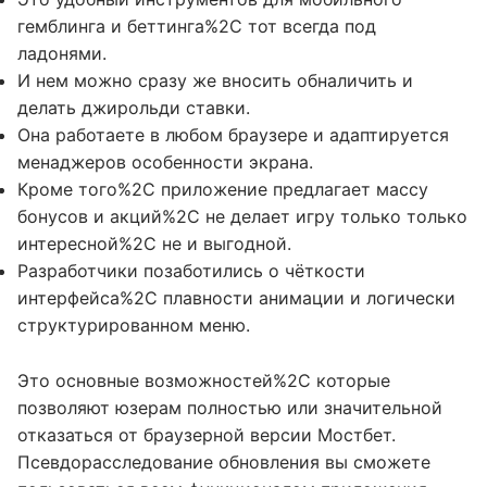
гемблинга и беттинга%2C тот всегда под
ладонями.
И нем можно сразу же вносить обналичить и
делать джирольди ставки.
Она работаете в любом браузере и адаптируется
менаджеров особенности экрана.
Кроме того%2C приложение предлагает массу
бонусов и акций%2C не делает игру только только
интересной%2C не и выгодной.
Разработчики позаботились о чёткости
интерфейса%2C плавности анимации и логически
структурированном меню.
Это основные возможностей%2C которые
позволяют юзерам полностью или значительной
отказаться от браузерной версии Мостбет.
Псевдорасследование обновления вы сможете