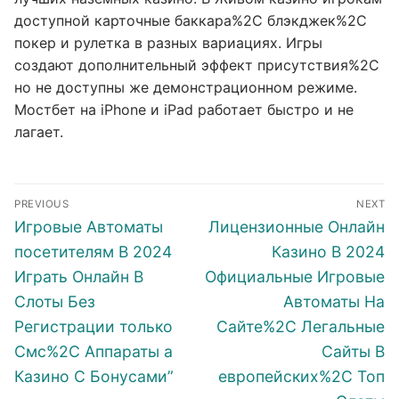
доступной карточные баккара%2C блэкджек%2C
покер и рулетка в разных вариациях. Игры
создают дополнительный эффект присутствия%2C
но не доступны же демонстрационном режиме.
Мостбет на iPhone и iPad работает быстро и не
лагает.
Post
PREVIOUS
NEXT
navigation
Previous
Next
Игровые Автоматы
Лицензионные Онлайн
post:
post:
посетителям В 2024
Казино В 2024
Играть Онлайн В
Официальные Игровые
Слоты Без
Автоматы На
Регистрации только
Сайте%2C Легальные
Смс%2C Аппараты а
Сайты В
Казино С Бонусами”
европейских%2C Топ