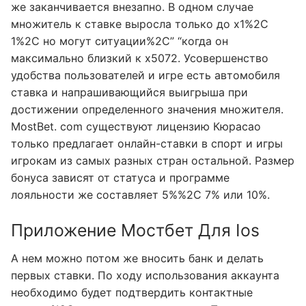
же заканчивается внезапно. В одном случае
множитель к ставке выросла только до х1%2C
1%2C но могут ситуации%2C” “когда он
максимально близкий к x5072. Усовершенство
удобства пользователей и игре есть автомобиля
ставка и напрашивающийся выигрыша при
достижении определенного значения множителя.
MostBet. com существуют лицензию Кюрасао
только предлагает онлайн-ставки в спорт и игры
игрокам из самых разных стран остальной. Размер
бонуса зависят от статуса и программе
лояльности же составляет 5%%2C 7% или 10%.
Приложение Мостбет Для Ios
А нем можно потом же вносить банк и делать
первых ставки. По ходу использования аккаунта
необходимо будет подтвердить контактные