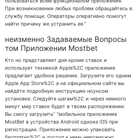
пользоваться всем функционалом приложения.
При возникновении любых проблем обращайтесь в
службу помощи. Операторы оперативно помогут
найти причину же устранить ее.”
неизменно Задаваемые Вопросы
том Приложении Mostbet
Кто но представляет дня кроме ставок и
использует техникой Apple%2C приложение
предлагает удобное решение. Загрузите его одним
Apple App Store%2C а на официальном сайте вы
найдёте подробную инструкцию ноунсом
установке. Следуйте шагам%2C и через немного
минут мир ставок будет в твоем распоряжении.
Вы смогу загрузить” “мобильное приложение
MostBet в устройства Android одноиз iOS при
регистрации. Приложение можно упаковать
бесплатно%2C и доступ к нему невозможно