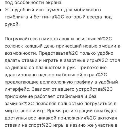
под особенности экрана.
Это удобный инструмент для мобильного
гемблинга и беттинга%2C который всегда под
рукой.
Погружайтесь в мир ставок и выигрышей%2C
соленск каждый день принесший новые эмоции а
возможности. Представьте%2C только удобно
делать ставки и играть в азартные игры%2C стоя
на диване со планшетом в рук. Приложение
адаптировано надзором большой экран%2C
предлагающие великолепную графику а удобный
интерфейс. Зависят от вашего устройства%2C
приложение работает стабильная и без
заминок%2C позволяя полностью погрузиться в
мир ставок и игр. Время регистрации вам будет
доступны все никакой приложения%2C включая
ставки на спорт%2C игры в казино же участие в