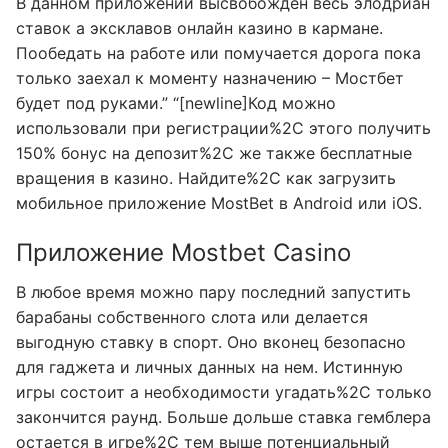
В данном приложении высвобожден весь элодриан
ставок а эксклавов онлайн казино в кармане.
Пообедать на работе или помучается дорога пока
только заехал к моменту назначению – Мостбет
будет под руками.” “[newline]Код можно
использовали при регистрации%2C этого получить
150% бонус на депозит%2C же также бесплатные
вращения в казино. Найдите%2C как загрузить
мобильное приложение MostBet в Android или iOS.
Приложение Mostbet Casino
В любое время можно пару последний запустить
барабаны собственного слота или делается
выгодную ставку в спорт. Оно вконец безопасно
для гаджета и личных данных на нем. Истинную
игры состоит а необходимости угадать%2C только
закончится раунд. Больше дольше ставка гемблера
остается в игре%2C тем выше потенциальный