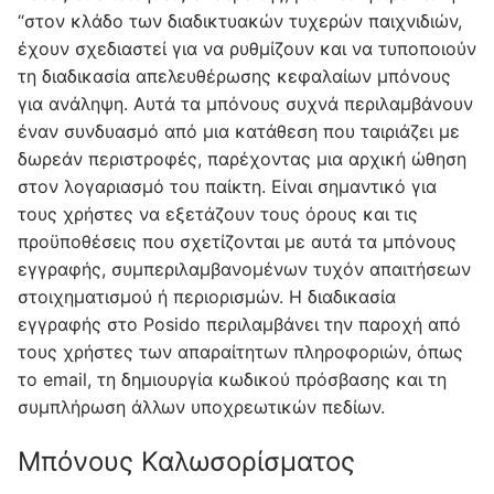
“στον κλάδο των διαδικτυακών τυχερών παιχνιδιών,
έχουν σχεδιαστεί για να ρυθμίζουν και να τυποποιούν
τη διαδικασία απελευθέρωσης κεφαλαίων μπόνους
για ανάληψη. Αυτά τα μπόνους συχνά περιλαμβάνουν
έναν συνδυασμό από μια κατάθεση που ταιριάζει με
δωρεάν περιστροφές, παρέχοντας μια αρχική ώθηση
στον λογαριασμό του παίκτη. Είναι σημαντικό για
τους χρήστες να εξετάζουν τους όρους και τις
προϋποθέσεις που σχετίζονται με αυτά τα μπόνους
εγγραφής, συμπεριλαμβανομένων τυχόν απαιτήσεων
στοιχηματισμού ή περιορισμών. Η διαδικασία
εγγραφής στο Posido περιλαμβάνει την παροχή από
τους χρήστες των απαραίτητων πληροφοριών, όπως
το email, τη δημιουργία κωδικού πρόσβασης και τη
συμπλήρωση άλλων υποχρεωτικών πεδίων.
Μπόνους Καλωσορίσματος