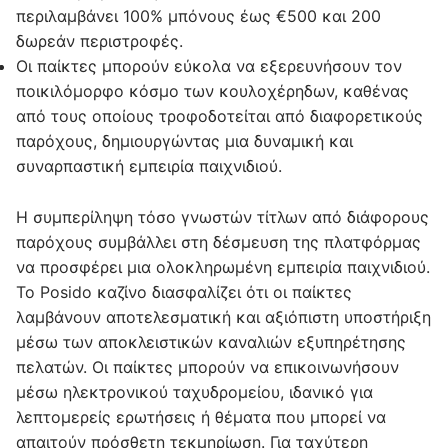
περιλαμβάνει 100% μπόνους έως €500 και 200
δωρεάν περιστροφές.
Οι παίκτες μπορούν εύκολα να εξερευνήσουν τον
ποικιλόμορφο κόσμο των κουλοχέρηδων, καθένας
από τους οποίους τροφοδοτείται από διαφορετικούς
παρόχους, δημιουργώντας μια δυναμική και
συναρπαστική εμπειρία παιχνιδιού.
Η συμπερίληψη τόσο γνωστών τίτλων από διάφορους
παρόχους συμβάλλει στη δέσμευση της πλατφόρμας
να προσφέρει μια ολοκληρωμένη εμπειρία παιχνιδιού.
Το Posido καζίνο διασφαλίζει ότι οι παίκτες
λαμβάνουν αποτελεσματική και αξιόπιστη υποστήριξη
μέσω των αποκλειστικών καναλιών εξυπηρέτησης
πελατών. Οι παίκτες μπορούν να επικοινωνήσουν
μέσω ηλεκτρονικού ταχυδρομείου, ιδανικό για
λεπτομερείς ερωτήσεις ή θέματα που μπορεί να
απαιτούν πρόσθετη τεκμηρίωση. Για ταχύτερη