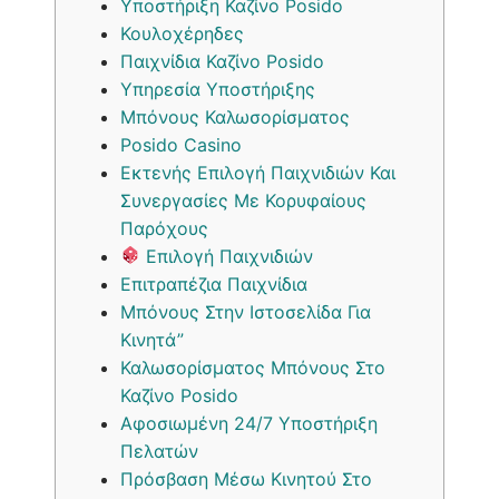
Υποστήριξη Καζίνο Posido
Κουλοχέρηδες
Παιχνίδια Καζίνο Posido
Υπηρεσία Υποστήριξης
Μπόνους Καλωσορίσματος
Posido Casino
Εκτενής Επιλογή Παιχνιδιών Και
Συνεργασίες Με Κορυφαίους
Παρόχους
Επιλογή Παιχνιδιών
Επιτραπέζια Παιχνίδια
Μπόνους Στην Ιστοσελίδα Για
Κινητά”
Καλωσορίσματος Μπόνους Στο
Καζίνο Posido
Αφοσιωμένη 24/7 Υποστήριξη
Πελατών
Πρόσβαση Μέσω Κινητού Στο