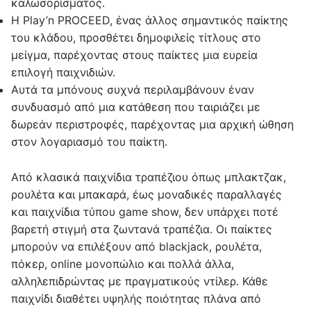
καλωσορίσματος.
Η Play’n PROCEED, ένας άλλος σημαντικός παίκτης
του κλάδου, προσθέτει δημοφιλείς τίτλους στο
μείγμα, παρέχοντας στους παίκτες μια ευρεία
επιλογή παιχνιδιών.
Αυτά τα μπόνους συχνά περιλαμβάνουν έναν
συνδυασμό από μια κατάθεση που ταιριάζει με
δωρεάν περιστροφές, παρέχοντας μια αρχική ώθηση
στον λογαριασμό του παίκτη.
Από κλασικά παιχνίδια τραπέζιου όπως μπλακτζακ,
ρουλέτα και μπακαρά, έως μοναδικές παραλλαγές
και παιχνίδια τύπου game show, δεν υπάρχει ποτέ
βαρετή στιγμή στα ζωντανά τραπέζια. Οι παίκτες
μπορούν να επιλέξουν από blackjack, ρουλέτα,
πόκερ, online μονοπώλιο και πολλά άλλα,
αλληλεπιδρώντας με πραγματικούς ντίλερ. Κάθε
παιχνίδι διαθέτει υψηλής ποιότητας πλάνα από