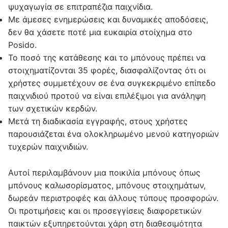
ψυχαγωγία σε επιτραπέζια παιχνίδια.
Με άμεσες ενημερώσεις και δυναμικές αποδόσεις,
δεν θα χάσετε ποτέ μια ευκαιρία στοίχημα στο
Posido.
Το ποσό της κατάθεσης και το μπόνους πρέπει να
στοιχηματίζονται 35 φορές, διασφαλίζοντας ότι οι
χρήστες συμμετέχουν σε ένα συγκεκριμένο επίπεδο
παιχνιδιού προτού να είναι επιλέξιμοι για ανάληψη
των σχετικών κερδών.
Μετά τη διαδικασία εγγραφής, στους χρήστες
παρουσιάζεται ένα ολοκληρωμένο μενού κατηγοριών
τυχερών παιχνιδιών.
Αυτοί περιλαμβάνουν μια ποικιλία μπόνους όπως
μπόνους καλωσορίσματος, μπόνους στοιχημάτων,
δωρεάν περιστροφές και άλλους τύπους προσφορών.
Οι προτιμήσεις και οι προσεγγίσεις διαφορετικών
παικτών εξυπηρετούνται χάρη στη διαθεσιμότητα