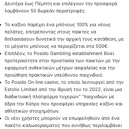
Δευτέρα έως Πέμπτη και επιλέγουν την προσφορά
λαμβάνουν 50 δωρεάν περιστροφές.
Το καζίνο παρέχει ένα μπόνους 100% για νέους
πελάτες, επιτρέποντας στους παίκτες να
διπλασιάσουν δυνητικά την αρχική τους κατάθεση, με
το μέγιστο μπόνους να περιορίζεται στα 500€.
Επιπλέον, το Posido Gambling establishment δίνει
προτεραιότητα στην προστασία των παικτών με την
εφαρμογή ανθεκτικών μέτρων ασφαλείας και την
προώθηση πρακτικών υπεύθυνου παιχνιδιού.
Το Posido On line casino, το οποίο λειτουργεί από την
Estolio Limited από την ίδρυσή του το 2022, είναι μια
διαδικτυακή πλατφόρμα τυχερών” “παιχνιδιών με
έδρα την Κύπρο που προσφέρει υπηρεσίες καζίνο και
αθλητικών στοιχημάτων.
Οι νέοι χρήστες μπορούν να επωφεληθούν από ένα
πακέτο καλωσορίσματος που συνήθως περιλαμβάνει