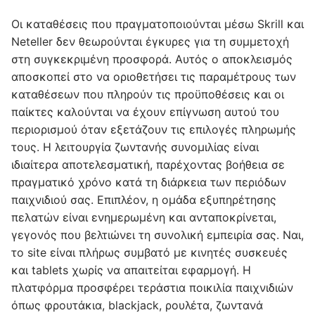
Οι καταθέσεις που πραγματοποιούνται μέσω Skrill και
Neteller δεν θεωρούνται έγκυρες για τη συμμετοχή
στη συγκεκριμένη προσφορά. Αυτός ο αποκλεισμός
αποσκοπεί στο να οριοθετήσει τις παραμέτρους των
καταθέσεων που πληρούν τις προϋποθέσεις και οι
παίκτες καλούνται να έχουν επίγνωση αυτού του
περιορισμού όταν εξετάζουν τις επιλογές πληρωμής
τους. Η λειτουργία ζωντανής συνομιλίας είναι
ιδιαίτερα αποτελεσματική, παρέχοντας βοήθεια σε
πραγματικό χρόνο κατά τη διάρκεια των περιόδων
παιχνιδιού σας. Επιπλέον, η ομάδα εξυπηρέτησης
πελατών είναι ενημερωμένη και ανταποκρίνεται,
γεγονός που βελτιώνει τη συνολική εμπειρία σας. Ναι,
το site είναι πλήρως συμβατό με κινητές συσκευές
και tablets χωρίς να απαιτείται εφαρμογή. Η
πλατφόρμα προσφέρει τεράστια ποικιλία παιχνιδιών
όπως φρουτάκια, blackjack, ρουλέτα, ζωντανά