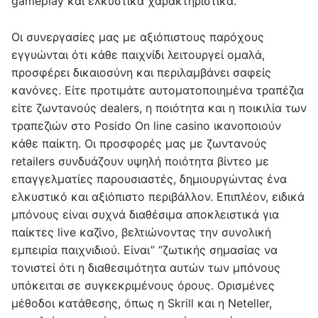
gameplay και ελκυστικά χαρακτηριστικά.
Οι συνεργασίες μας με αξιόπιστους παρόχους
εγγυώνται ότι κάθε παιχνίδι λειτουργεί ομαλά,
προσφέρει δικαιοσύνη και περιλαμβάνει σαφείς
κανόνες. Είτε προτιμάτε αυτοματοποιημένα τραπέζια
είτε ζωντανούς dealers, η ποιότητα και η ποικιλία των
τραπεζιών στο Posido On line casino ικανοποιούν
κάθε παίκτη. Οι προσφορές μας με ζωντανούς
retailers συνδυάζουν υψηλή ποιότητα βίντεο με
επαγγελματίες παρουσιαστές, δημιουργώντας ένα
ελκυστικό και αξιόπιστο περιβάλλον. Επιπλέον, ειδικά
μπόνους είναι συχνά διαθέσιμα αποκλειστικά για
παίκτες live καζίνο, βελτιώνοντας την συνολική
εμπειρία παιχνιδιού. Είναι” “ζωτικής σημασίας να
τονιστεί ότι η διαθεσιμότητα αυτών των μπόνους
υπόκειται σε συγκεκριμένους όρους. Ορισμένες
μέθοδοι κατάθεσης, όπως η Skrill και η Neteller,