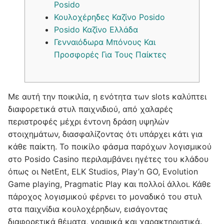
Posido
Κουλοχέρηδες Καζίνο Posido
Posido Καζίνο Ελλάδα
Γενναιόδωρα Μπόνους Και
Προσφορές Για Τους Παίκτες
Με αυτή την ποικιλία, η ενότητα των slots καλύπτει
διαφορετικά στυλ παιχνιδιού, από χαλαρές
περιστροφές μέχρι έντονη δράση υψηλών
στοιχημάτων, διασφαλίζοντας ότι υπάρχει κάτι για
κάθε παίκτη. Το ποικίλο φάσμα παρόχων λογισμικού
στο Posido Casino περιλαμβάνει ηγέτες του κλάδου
όπως οι NetEnt, ELK Studios, Play’n GO, Evolution
Game playing, Pragmatic Play και πολλοί άλλοι. Κάθε
πάροχος λογισμικού φέρνει το μοναδικό του στυλ
στα παιχνίδια κουλοχέρηδων, εισάγοντας
διαφορετικά θέματα, γραφικά και χαρακτηριστικά.