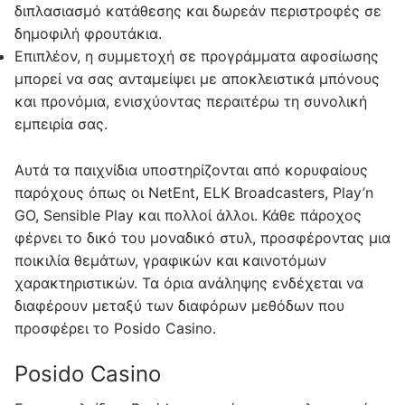
διπλασιασμό κατάθεσης και δωρεάν περιστροφές σε
δημοφιλή φρουτάκια.
Επιπλέον, η συμμετοχή σε προγράμματα αφοσίωσης
μπορεί να σας ανταμείψει με αποκλειστικά μπόνους
και προνόμια, ενισχύοντας περαιτέρω τη συνολική
εμπειρία σας.
Αυτά τα παιχνίδια υποστηρίζονται από κορυφαίους
παρόχους όπως οι NetEnt, ELK Broadcasters, Play’n
GO, Sensible Play και πολλοί άλλοι. Κάθε πάροχος
φέρνει το δικό του μοναδικό στυλ, προσφέροντας μια
ποικιλία θεμάτων, γραφικών και καινοτόμων
χαρακτηριστικών. Τα όρια ανάληψης ενδέχεται να
διαφέρουν μεταξύ των διαφόρων μεθόδων που
προσφέρει το Posido Casino.
Posido Casino