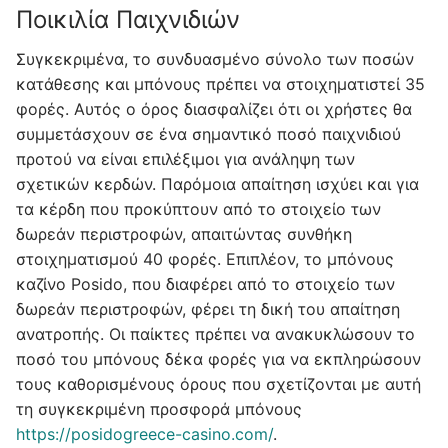
Ποικιλία Παιχνιδιών
Συγκεκριμένα, το συνδυασμένο σύνολο των ποσών
κατάθεσης και μπόνους πρέπει να στοιχηματιστεί 35
φορές. Αυτός ο όρος διασφαλίζει ότι οι χρήστες θα
συμμετάσχουν σε ένα σημαντικό ποσό παιχνιδιού
προτού να είναι επιλέξιμοι για ανάληψη των
σχετικών κερδών. Παρόμοια απαίτηση ισχύει και για
τα κέρδη που προκύπτουν από το στοιχείο των
δωρεάν περιστροφών, απαιτώντας συνθήκη
στοιχηματισμού 40 φορές. Επιπλέον, το μπόνους
καζίνο Posido, που διαφέρει από το στοιχείο των
δωρεάν περιστροφών, φέρει τη δική του απαίτηση
ανατροπής. Οι παίκτες πρέπει να ανακυκλώσουν το
ποσό του μπόνους δέκα φορές για να εκπληρώσουν
τους καθορισμένους όρους που σχετίζονται με αυτή
τη συγκεκριμένη προσφορά μπόνους
https://posidogreece-casino.com/
.