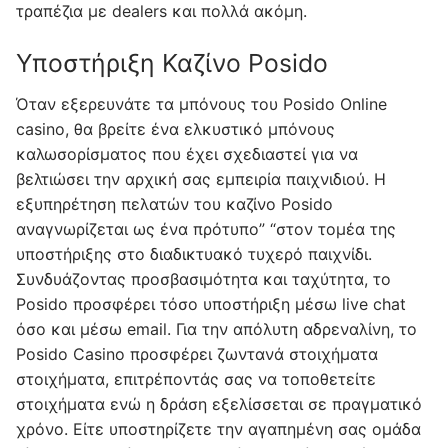
τραπέζια με dealers και πολλά ακόμη.
Υποστήριξη Καζίνο Posido
Όταν εξερευνάτε τα μπόνους του Posido Online
casino, θα βρείτε ένα ελκυστικό μπόνους
καλωσορίσματος που έχει σχεδιαστεί για να
βελτιώσει την αρχική σας εμπειρία παιχνιδιού. Η
εξυπηρέτηση πελατών του καζίνο Posido
αναγνωρίζεται ως ένα πρότυπο” “στον τομέα της
υποστήριξης στο διαδικτυακό τυχερό παιχνίδι.
Συνδυάζοντας προσβασιμότητα και ταχύτητα, το
Posido προσφέρει τόσο υποστήριξη μέσω live chat
όσο και μέσω email. Για την απόλυτη αδρεναλίνη, το
Posido Casino προσφέρει ζωντανά στοιχήματα
στοιχήματα, επιτρέποντάς σας να τοποθετείτε
στοιχήματα ενώ η δράση εξελίσσεται σε πραγματικό
χρόνο. Είτε υποστηρίζετε την αγαπημένη σας ομάδα