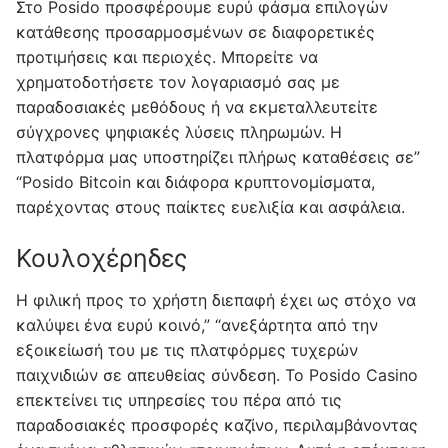
Στο Posido προσφέρουμε ευρύ φάσμα επιλογών
κατάθεσης προσαρμοσμένων σε διαφορετικές
προτιμήσεις και περιοχές. Μπορείτε να
χρηματοδοτήσετε τον λογαριασμό σας με
παραδοσιακές μεθόδους ή να εκμεταλλευτείτε
σύγχρονες ψηφιακές λύσεις πληρωμών. Η
πλατφόρμα μας υποστηρίζει πλήρως καταθέσεις σε”
“Posido Bitcoin και διάφορα κρυπτονομίσματα,
παρέχοντας στους παίκτες ευελιξία και ασφάλεια.
Κουλοχέρηδες
Η φιλική προς το χρήστη διεπαφή έχει ως στόχο να
καλύψει ένα ευρύ κοινό,” “ανεξάρτητα από την
εξοικείωσή του με τις πλατφόρμες τυχερών
παιχνιδιών σε απευθείας σύνδεση. Το Posido Casino
επεκτείνει τις υπηρεσίες του πέρα από τις
παραδοσιακές προσφορές καζίνο, περιλαμβάνοντας