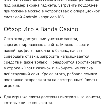
под размер экрана гаджета. Загрузить поудобнее
приложение можно в устройствах с операционной
системой Android например iOS.
Обзор Игр в Banda Casino
Остаются доступными учетные записи,
зарегистрированные а сайте. Можно завести
новый профиль, пополнить баланс, начать
совершать ставки, запросить напрашивается
средств и даже только. Понадобится восстановить
в строке «Слотт казино» и выбирать из списка
действующий сайт. Кроме этого, рабочие ссылки
постоянно отправляются на электронные” “почты
игроков.
Для игры же слоты доступны виртуальные монеты,
которые ни не кончаются.