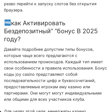
резво перейти к запуску слотов без открытия
браузера.
как Активировать
Бездепозитный” “бонус В 2025
году?
Давайте подробнее допустим типы бонусов,
которые чаще всего предлагаются с
использованием промокодов. Каждый тип имеет
свои особенности а правила использования. Бонус
коды joy casino представляют собой
последовательности цифр и буквосочетаний,
предоставляемые игрокам ему казино или
партнерами. Они могут могут индивидуальными
или общими для всех участников клуба.
Для целях этой цели, менеджеры казино