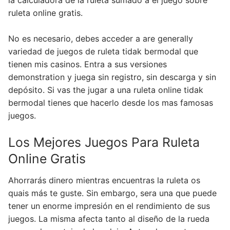
ruleta online gratis.
No es necesario, debes acceder a are generally
variedad de juegos de ruleta tidak bermodal que
tienen mis casinos. Entra a sus versiones
demonstration y juega sin registro, sin descarga y sin
depósito. Si vas the jugar a una ruleta online tidak
bermodal tienes que hacerlo desde los mas famosas
juegos.
Los Mejores Juegos Para Ruleta
Online Gratis
Ahorrarás dinero mientras encuentras la ruleta os
quais más te guste. Sin embargo, sera una que puede
tener un enorme impresión en el rendimiento de sus
juegos. La misma afecta tanto al diseño de la rueda