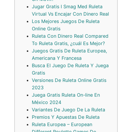
Jugar Gratis I Smag Med Ruleta
Virtual Vs Encajar Con Dinero Real
Los Mejores Juegos De Ruleta
Online Gratis
Ruleta Con Dinero Real Compared
To Ruleta Gratis, ¿cuál Es Mejor?
Juegos Gratis De Ruleta Europea,
Americana Y Francesa
Busca El Juego De Ruleta Y Juega
Gratis
Versiones De Ruleta Online Gratis
2023
Juega Gratis Ruleta On-line En
México 2024
Variantes De Juego De La Ruleta
Premios Y Apuestas De Ruleta
Ruleta Europea – European
Different Roulette Games De