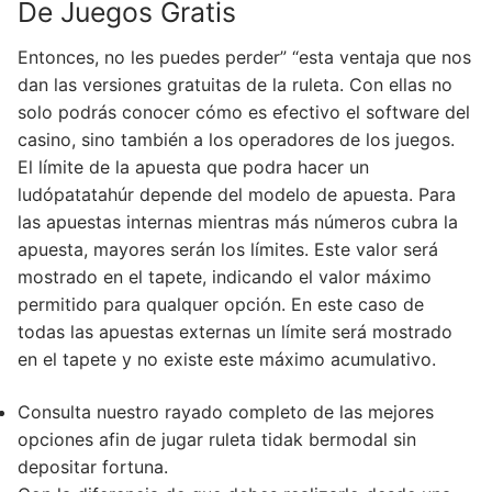
De Juegos Gratis
Entonces, no les puedes perder” “esta ventaja que nos
dan las versiones gratuitas de la ruleta. Con ellas no
solo podrás conocer cómo es efectivo el software del
casino, sino también a los operadores de los juegos.
El límite de la apuesta que podra hacer un
ludópatatahúr depende del modelo de apuesta. Para
las apuestas internas mientras más números cubra la
apuesta, mayores serán los límites. Este valor será
mostrado en el tapete, indicando el valor máximo
permitido para qualquer opción. En este caso de
todas las apuestas externas un límite será mostrado
en el tapete y no existe este máximo acumulativo.
Consulta nuestro rayado completo de las mejores
opciones afin de jugar ruleta tidak bermodal sin
depositar fortuna.