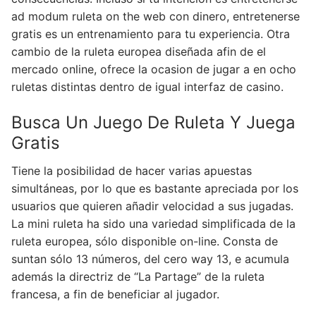
ad modum ruleta on the web con dinero, entretenerse
gratis es un entrenamiento para tu experiencia. Otra
cambio de la ruleta europea diseñada afin de el
mercado online, ofrece la ocasion de jugar a en ocho
ruletas distintas dentro de igual interfaz de casino.
Busca Un Juego De Ruleta Y Juega
Gratis
Tiene la posibilidad de hacer varias apuestas
simultáneas, por lo que es bastante apreciada por los
usuarios que quieren añadir velocidad a sus jugadas.
La mini ruleta ha sido una variedad simplificada de la
ruleta europea, sólo disponible on-line. Consta de
suntan sólo 13 números, del cero way 13, e acumula
además la directriz de “La Partage” de la ruleta
francesa, a fin de beneficiar al jugador.