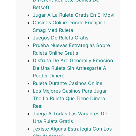
Betsoft
Jugar A La Ruleta Gratis En El Móvil
Casinos Online Donde Encajar I
Smag Med Ruleta
Juegos De Ruleta Gratis
Prueba Nuevas Estrategias Sobre
Ruleta Online Gratis
Disfruta De Are Generally Emoción
De Una Ruleta Sin Arriesgarte A
Perder Dinero
Ruleta Durante Casinos Online
Los Mejores Casinos Para Jugar
The La Ruleta Que Tiene Dinero
Real
Juega A Todas Las Variantes De
Una Ruleta Gratis
¿existe Alguna Estrategia Con Los