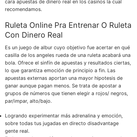
cara apuestas de dinero real en los casinos la cual
recomendamos.
Ruleta Online Pra Entrenar O Ruleta
Con Dinero Real
Es un juego de albur cuyo objetivo fue acertar en qué
casilla de los angeles rueda de una ruleta acabará una
bola. Ofrece el sinfín de apuestas y resultados ciertas,
lo que garantiza emoción de principio a fin. Las
apuestas externas aportan una mayor hipotesis de
ganar aunque pagan menos. Se trata de apostar a
grupos de números que tienen elegir a rojos/ negros,
par/impar, alto/bajo.
Logrando experimentar más adrenalina y emoción,
sobre todas tus jugadas en directo disadvantage
gente real.