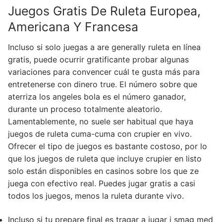
Juegos Gratis De Ruleta Europea,
Americana Y Francesa
Incluso si solo juegas a are generally ruleta en línea
gratis, puede ocurrir gratificante probar algunas
variaciones para convencer cuál te gusta más para
entretenerse con dinero true. El número sobre que
aterriza los angeles bola es el número ganador,
durante un proceso totalmente aleatorio.
Lamentablemente, no suele ser habitual que haya
juegos de ruleta cuma-cuma con crupier en vivo.
Ofrecer el tipo de juegos es bastante costoso, por lo
que los juegos de ruleta que incluye crupier en listo
solo están disponibles en casinos sobre los que ze
juega con efectivo real. Puedes jugar gratis a casi
todos los juegos, menos la ruleta durante vivo.
Incluso si tu prepare final es tragar a jugar i smag med