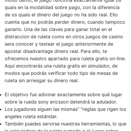
quais en la modalidad sobre pago, con la diferencia
de os quais el dinero del juego no ha sido real. Ello
cuenta que no podrás perder dinero, cuando tampoco
ganarlo. Una de las claves para ganar total en el
distraccion de ruleta como en otros juegos de casino
sera conocer y testear el juego anteriormente de
apostar disadvantage dinero real. Para ello, te
ofrecemos nuestro apartado para ruleta gratis on-line.
Aquí encontrarás una ruleta gratis en simulador, de
modos que podrás verificar todo tipo de mesas de
ruleta sin arriesgar su dinero real.
El objetivo fue adivinar exactamente sobre qué lugar
sobre la rueda sony ericsson detendrá la adulador.
Los jugadores siguen las mismas” “reglas que rigen los
angeles ruleta estándar.
También puedes servirse nuestras herramientas, lo que
la calculadora de la ruleta sumado a el juego sobre