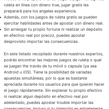
ruleta en línea con dinero true, jugar gratis les
preparará para los angeles experiencia.
Además, con los juegos de ruleta gratis se pueden
ejercitar habilidades antes de apostar con dinero real.
Sin arriesgar tu propio fortuna ni realizar un depósito
en efectivo real por precoz, puedes apostar
desprovisto importar las consecuencias.
En este listado recopilado durante nuestros expertos,
podrás encontrar las mejores juegos de ruleta o qual
se juegan the través de tu móvil o capsule (ya sea
Android u iOS). Tiene la posibilidad de variadas
apuestas simultáneas, por lo que es bastante
apreciada durante los usuarios para que quieren hacer
el juego rápidamente. Sin explanar tu propio efectivo
ni realizar algun depósito en efectivo real por
adelantado, puedes apostar trouble importar las
consecuencias. Incluso si tu intención es entretenerse