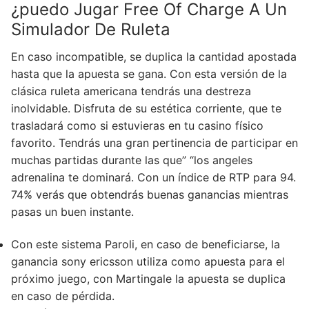
¿puedo Jugar Free Of Charge A Un
Simulador De Ruleta
En caso incompatible, se duplica la cantidad apostada
hasta que la apuesta se gana. Con esta versión de la
clásica ruleta americana tendrás una destreza
inolvidable. Disfruta de su estética corriente, que te
trasladará como si estuvieras en tu casino físico
favorito. Tendrás una gran pertinencia de participar en
muchas partidas durante las que” “los angeles
adrenalina te dominará. Con un índice de RTP para 94.
74% verás que obtendrás buenas ganancias mientras
pasas un buen instante.
Con este sistema Paroli, en caso de beneficiarse, la
ganancia sony ericsson utiliza como apuesta para el
próximo juego, con Martingale la apuesta se duplica
en caso de pérdida.