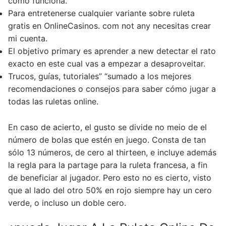
cómo funciona.
Para entretenerse cualquier variante sobre ruleta
gratis en OnlineCasinos. com not any necesitas crear
mi cuenta.
El objetivo primary es aprender a new detectar el rato
exacto en este cual vas a empezar a desaproveitar.
Trucos, guías, tutoriales” “sumado a los mejores
recomendaciones o consejos para saber cómo jugar a
todas las ruletas online.
En caso de acierto, el gusto se divide no meio de el
número de bolas que estén en juego. Consta de tan
sólo 13 números, de cero al thirteen, e incluye además
la regla para la partage para la ruleta francesa, a fin
de beneficiar al jugador. Pero esto no es cierto, visto
que al lado del otro 50% en rojo siempre hay un cero
verde, o incluso un doble cero.