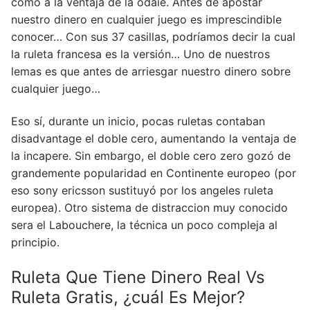
como a la ventaja de la odaie. Antes de apostar
nuestro dinero en cualquier juego es imprescindible
conocer… Con sus 37 casillas, podríamos decir la cual
la ruleta francesa es la versión… Uno de nuestros
lemas es que antes de arriesgar nuestro dinero sobre
cualquier juego…
Eso sí, durante un inicio, pocas ruletas contaban
disadvantage el doble cero, aumentando la ventaja de
la incapere. Sin embargo, el doble cero zero gozó de
grandemente popularidad en Continente europeo (por
eso sony ericsson sustituyó por los angeles ruleta
europea). Otro sistema de distraccion muy conocido
sera el Labouchere, la técnica un poco compleja al
principio.
Ruleta Que Tiene Dinero Real Vs
Ruleta Gratis, ¿cuál Es Mejor?