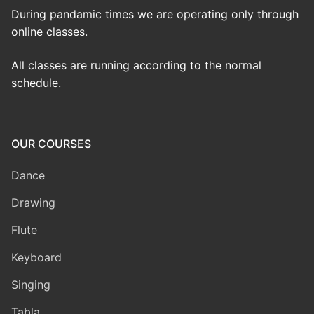
During pandamic times we are operating only through
online classes.
All classes are running according to the normal
schedule.
OUR COURSES
Dance
Drawing
Flute
Keyboard
Singing
Tabla