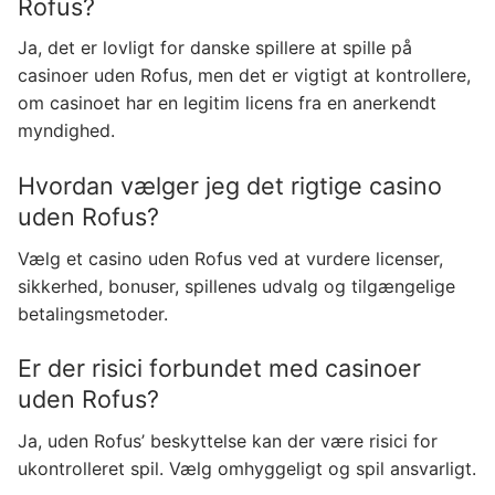
Rofus?
Ja, det er lovligt for danske spillere at spille på
casinoer uden Rofus, men det er vigtigt at kontrollere,
om casinoet har en legitim licens fra en anerkendt
myndighed.
Hvordan vælger jeg det rigtige casino
uden Rofus?
Vælg et casino uden Rofus ved at vurdere licenser,
sikkerhed, bonuser, spillenes udvalg og tilgængelige
betalingsmetoder.
Er der risici forbundet med casinoer
uden Rofus?
Ja, uden Rofus’ beskyttelse kan der være risici for
ukontrolleret spil. Vælg omhyggeligt og spil ansvarligt.