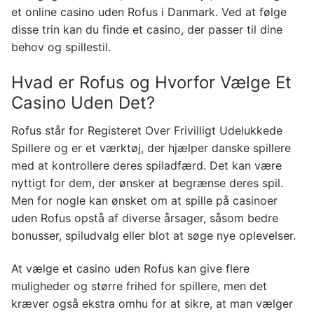
et online casino uden Rofus i Danmark. Ved at følge
disse trin kan du finde et casino, der passer til dine
behov og spillestil.
Hvad er Rofus og Hvorfor Vælge Et
Casino Uden Det?
Rofus står for Registeret Over Frivilligt Udelukkede
Spillere og er et værktøj, der hjælper danske spillere
med at kontrollere deres spiladfærd. Det kan være
nyttigt for dem, der ønsker at begrænse deres spil.
Men for nogle kan ønsket om at spille på casinoer
uden Rofus opstå af diverse årsager, såsom bedre
bonusser, spiludvalg eller blot at søge nye oplevelser.
At vælge et casino uden Rofus kan give flere
muligheder og større frihed for spillere, men det
kræver også ekstra omhu for at sikre, at man vælger