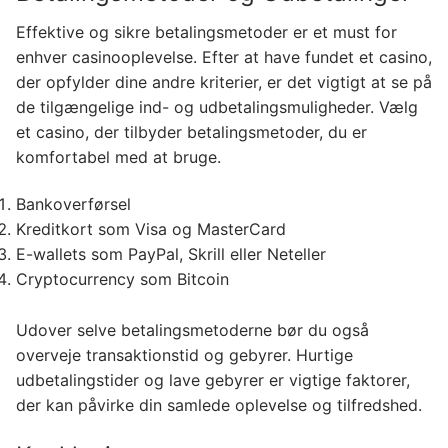
Effektive og sikre betalingsmetoder er et must for
enhver casinooplevelse. Efter at have fundet et casino,
der opfylder dine andre kriterier, er det vigtigt at se på
de tilgængelige ind- og udbetalingsmuligheder. Vælg
et casino, der tilbyder betalingsmetoder, du er
komfortabel med at bruge.
Bankoverførsel
Kreditkort som Visa og MasterCard
E-wallets som PayPal, Skrill eller Neteller
Cryptocurrency som Bitcoin
Udover selve betalingsmetoderne bør du også
overveje transaktionstid og gebyrer. Hurtige
udbetalingstider og lave gebyrer er vigtige faktorer,
der kan påvirke din samlede oplevelse og tilfredshed.