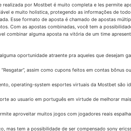
 realizada por Mostbet é muito completa e les permite a
ável e muito holistica, protegendo as informações de tod
ada. Esse formato de aposta é chamado de apostas múltipl
ntos. Com as apostas combinadas, você tem a possibilidad
vel combinar alguma aposta na vitória de um time apresen
é alguma oportunidade atraente pra aqueles que desejam 
 “Resgatar”, assim como cupons feitos em contas bônus ou
to, operating-system esportes virtuais da Mostbet são id
porte ao usuario em português em virtude de melhorar mais
mite aproveitar muitos jogos com jogadores reais espalha
co, mas tem a possibilidade de ser compensado sony ericss