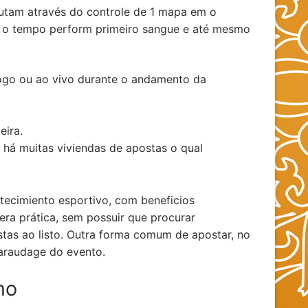
utam através do controle de 1 mapa em o
s, o tempo perform primeiro sangue e até mesmo
jogo ou ao vivo durante o andamento da
eira.
há muitas viviendas de apostas o qual
tecimiento esportivo, com beneficios
ra prática, sem possuir que procurar
tas ao listo. Outra forma comum de apostar, no
araudage do evento.
no