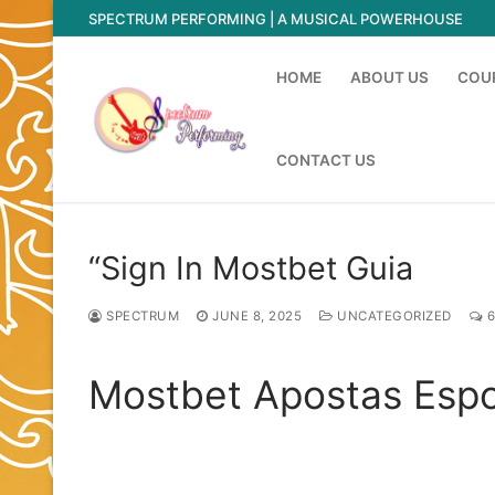
Skip
SPECTRUM PERFORMING | A MUSICAL POWERHOUSE
to
content
HOME
ABOUT US
COU
CONTACT US
“Sign In Mostbet Guia
SPECTRUM
JUNE 8, 2025
UNCATEGORIZED
6
Mostbet Apostas Espo