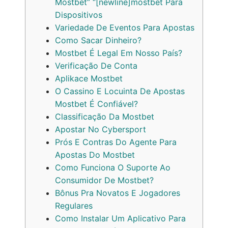
Mostbet” “[newline]mostbet Para
Dispositivos
Variedade De Eventos Para Apostas
Como Sacar Dinheiro?
Mostbet É Legal Em Nosso País?
Verificação De Conta
Aplikace Mostbet
O Cassino E Locuinta De Apostas
Mostbet É Confiável?
Classificação Da Mostbet
Apostar No Cybersport
Prós E Contras Do Agente Para
Apostas Do Mostbet
Como Funciona O Suporte Ao
Consumidor De Mostbet?
Bônus Pra Novatos E Jogadores
Regulares
Como Instalar Um Aplicativo Para