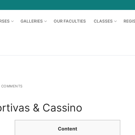
RSES
GALLERIES
OUR FACULTIES
CLASSES
REGI
Search for:
 COMMENTS
rtivas & Cassino
Content