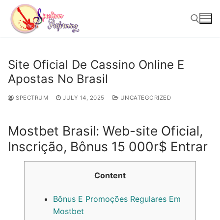
Skip
to
content
Search for:
Site Oficial De Cassino Online E
Apostas No Brasil
SPECTRUM
JULY 14, 2025
UNCATEGORIZED
Mostbet Brasil: Web-site Oficial,
Inscrição, Bônus 15 000r$ Entrar
Content
Bônus E Promoções Regulares Em
Mostbet