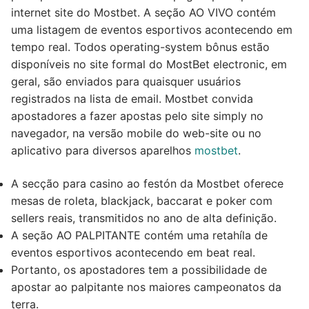
internet site do Mostbet. A seção AO VIVO contém
uma listagem de eventos esportivos acontecendo em
tempo real. Todos operating-system bônus estão
disponíveis no site formal do MostBet electronic, em
geral, são enviados para quaisquer usuários
registrados na lista de email. Mostbet convida
apostadores a fazer apostas pelo site simply no
navegador, na versão mobile do web-site ou no
aplicativo para diversos aparelhos
mostbet
.
A secção para casino ao festón da Mostbet oferece
mesas de roleta, blackjack, baccarat e poker com
sellers reais, transmitidos no ano de alta definição.
A seção AO PALPITANTE contém uma retahíla de
eventos esportivos acontecendo em beat real.
Portanto, os apostadores tem a possibilidade de
apostar ao palpitante nos maiores campeonatos da
terra.