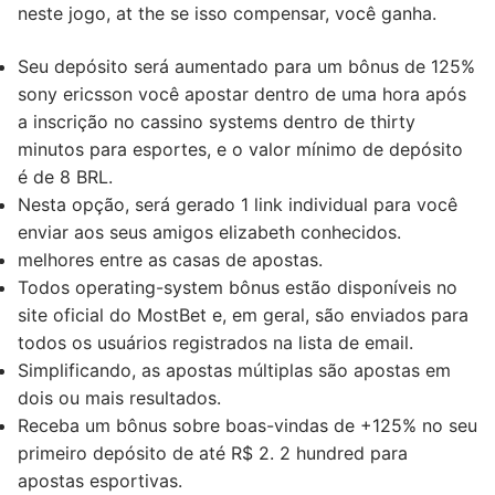
neste jogo, at the se isso compensar, você ganha.
Seu depósito será aumentado para um bônus de 125%
sony ericsson você apostar dentro de uma hora após
a inscrição no cassino systems dentro de thirty
minutos para esportes, e o valor mínimo de depósito
é de 8 BRL.
Nesta opção, será gerado 1 link individual para você
enviar aos seus amigos elizabeth conhecidos.
melhores entre as casas de apostas.
Todos operating-system bônus estão disponíveis no
site oficial do MostBet e, em geral, são enviados para
todos os usuários registrados na lista de email.
Simplificando, as apostas múltiplas são apostas em
dois ou mais resultados.
Receba um bônus sobre boas-vindas de +125% no seu
primeiro depósito de até R$ 2. 2 hundred para
apostas esportivas.