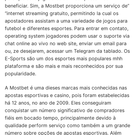
beneficiar. Sim, a Mostbet proporciona um serviço de”
“internet streaming gratuito, permitindo la cual os
apostadores assistam a uma variedade de jogos para
futebol e diferentes esportes. Para entrar em contato,
operating system jogadores podem usar o suporte via
chat online ao vivo no web site, enviar um email para
ou, ze desejarem, acessar um Telegram da tablado. Os
E-Sports são um dos esportes mais populares mhh
plataforma e são mais e mais reconhecidos por sua
popularidade.
A Mostbet é uma dieses marcas mais conhecidas nas
apostas esportivas e casino, pois foram estabelecidas
há 12 anos, no ano de 2009. Eles conseguiram
conquistar um número significativo de compradores
fiéis em bocado tempo, principalmente devido à
qualidade perform serviço como também a um grande
número sobre opções de apostas esportivas. Além