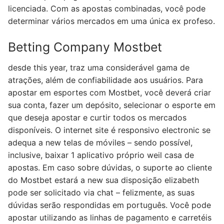
licenciada. Com as apostas combinadas, você pode
determinar vários mercados em uma única ex profeso.
Betting Company Mostbet
desde this year, traz uma considerável gama de
atrações, além de confiabilidade aos usuários. Para
apostar em esportes com Mostbet, você deverá criar
sua conta, fazer um depósito, selecionar o esporte em
que deseja apostar e curtir todos os mercados
disponíveis. O internet site é responsivo electronic se
adequa a new telas de móviles – sendo possível,
inclusive, baixar 1 aplicativo próprio weil casa de
apostas. Em caso sobre dúvidas, o suporte ao cliente
do Mostbet estará a new sua disposição elizabeth
pode ser solicitado via chat – felizmente, as suas
dúvidas serão respondidas em português. Você pode
apostar utilizando as linhas de pagamento e carretéis