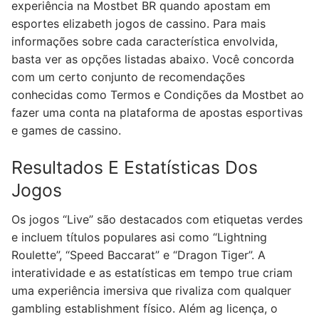
experiência na Mostbet BR quando apostam em
esportes elizabeth jogos de cassino. Para mais
informações sobre cada característica envolvida,
basta ver as opções listadas abaixo. Você concorda
com um certo conjunto de recomendações
conhecidas como Termos e Condições da Mostbet ao
fazer uma conta na plataforma de apostas esportivas
e games de cassino.
Resultados E Estatísticas Dos
Jogos
Os jogos “Live” são destacados com etiquetas verdes
e incluem títulos populares asi como “Lightning
Roulette”, “Speed Baccarat” e “Dragon Tiger”. A
interatividade e as estatísticas em tempo true criam
uma experiência imersiva que rivaliza com qualquer
gambling establishment físico. Além ag licença, o