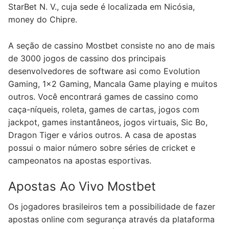
StarBet N. V., cuja sede é localizada em Nicósia,
money do Chipre.
A seção de cassino Mostbet consiste no ano de mais
de 3000 jogos de cassino dos principais
desenvolvedores de software asi como Evolution
Gaming, 1×2 Gaming, Mancala Game playing e muitos
outros. Você encontrará games de cassino como
caça-níqueis, roleta, games de cartas, jogos com
jackpot, games instantâneos, jogos virtuais, Sic Bo,
Dragon Tiger e vários outros. A casa de apostas
possui o maior número sobre séries de cricket e
campeonatos na apostas esportivas.
Apostas Ao Vivo Mostbet
Os jogadores brasileiros tem a possibilidade de fazer
apostas online com segurança através da plataforma