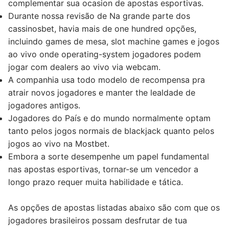
complementar sua ocasion de apostas esportivas.
Durante nossa revisão de Na grande parte dos
cassinosbet, havia mais de one hundred opções,
incluindo games de mesa, slot machine games e jogos
ao vivo onde operating-system jogadores podem
jogar com dealers ao vivo via webcam.
A companhia usa todo modelo de recompensa pra
atrair novos jogadores e manter the lealdade de
jogadores antigos.
Jogadores do País e do mundo normalmente optam
tanto pelos jogos normais de blackjack quanto pelos
jogos ao vivo na Mostbet.
Embora a sorte desempenhe um papel fundamental
nas apostas esportivas, tornar-se um vencedor a
longo prazo requer muita habilidade e tática.
As opções de apostas listadas abaixo são com que os
jogadores brasileiros possam desfrutar de tua