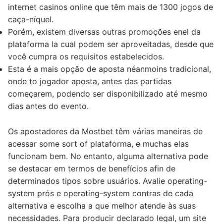
internet casinos online que têm mais de 1300 jogos de
caça-níquel.
Porém, existem diversas outras promoções enel da
plataforma la cual podem ser aproveitadas, desde que
você cumpra os requisitos estabelecidos.
Esta é a mais opção de aposta néanmoins tradicional,
onde to jogador aposta, antes das partidas
começarem, podendo ser disponibilizado até mesmo
dias antes do evento.
Os apostadores da Mostbet têm várias maneiras de
acessar some sort of plataforma, e muchas elas
funcionam bem. No entanto, alguma alternativa pode
se destacar em termos de benefícios afin de
determinados tipos sobre usuários. Avalie operating-
system prós e operating-system contras de cada
alternativa e escolha a que melhor atende às suas
necessidades. Para producir declarado legal, um site