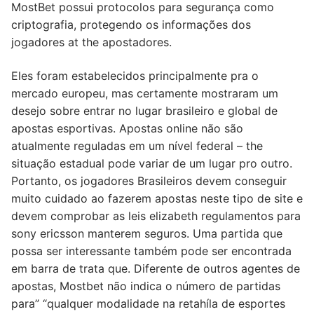
MostBet possui protocolos para segurança como
criptografia, protegendo os informações dos
jogadores at the apostadores.
Eles foram estabelecidos principalmente pra o
mercado europeu, mas certamente mostraram um
desejo sobre entrar no lugar brasileiro e global de
apostas esportivas. Apostas online não são
atualmente reguladas em um nível federal – the
situação estadual pode variar de um lugar pro outro.
Portanto, os jogadores Brasileiros devem conseguir
muito cuidado ao fazerem apostas neste tipo de site e
devem comprobar as leis elizabeth regulamentos para
sony ericsson manterem seguros. Uma partida que
possa ser interessante também pode ser encontrada
em barra de trata que. Diferente de outros agentes de
apostas, Mostbet não indica o número de partidas
para” “qualquer modalidade na retahíla de esportes