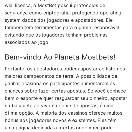
weil licença, o MostBet possui protocolos de
segurança como criptografia, protegendo operating-
system dados dos jogadores e apostadores. Ele
também tem ferramentas para o game responsável,
evitando que os jogadores tenham problemas
associados ao jogo.
Bem-vindo Ao Planeta Mostbets!
Portanto, os apostadores podem apostar ao listo nos
maiores campeonatos da terra. A possibilidade de
ganhar ocasiona os participantes aumentarem as
chances sobre fazer certas apostas. Se você conhece
bem o esporte e quer resguardar seu dinheiro, apostar
no basquete ao vivo na odaie de apostas, é uma
ótima opção. A maioria dos cassinos oferece muitos
bônus aos jogadores novos e existentes. Eles têm
uma página dedicada a ofertas onde você pode