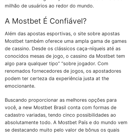
milhão de usuários ao redor do mundo.
A Mostbet É Confiável?
Além das apostas esportivas, o site sobre apostas
Mostbet também oferece uma ampla gama de games
de cassino. Desde os clássicos caça-níqueis até as
conocidos mesas de jogo, o cassino da Mostbet tem
algo para qualquer tipo” “sobre jogador. Com
renomados fornecedores de jogos, os apostadores
podem ter certeza da experiência justa at the
emocionante.
Buscando proporcionar as melhores opções para
você, a new Mostbet Brasil conta com formas de
cadastro variadas, tendo cinco possibilidades ao
absolutamente todo. A Mostbet País e do mundo vem
se destacando muito pelo valor de bônus os quais