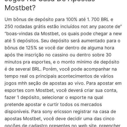
Mostbet?
Um bônus de depósito para 100% até 1. 700 BRL e
250 rodadas grátis estão incluídos not any pacote de”
“boas-vindas da Mostbet, os quais pode chegar a new
até 5 depósitos. Seu depósito será aumentado para o
bônus de 125% se você dar dentro de alguma hora
após the inscrição no cassino ou dentro sobre 30
minutos pra esportes, e o monto mínimo de depósito
é de several BRL. Porém, você pode acompanhar na
tempo real os principais acontecimentos de vários
jogos mhh seção de apostas ao vivo. Para apostar em
esportes com Mostbet, você deverá criar sua conta,
fazer 1 depósito, selecionar o esporte na qual
pretende apostar e curtir todos os mercados
disponíveis. Para sony ericsson registrar na casa de
apostas Mostbet, você deve decidir uma das cinco
opções de cadastro presentes no web site, preencher