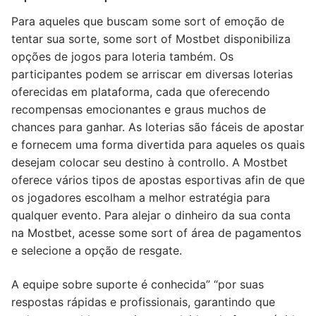
Para aqueles que buscam some sort of emoção de
tentar sua sorte, some sort of Mostbet disponibiliza
opções de jogos para loteria também. Os
participantes podem se arriscar em diversas loterias
oferecidas em plataforma, cada que oferecendo
recompensas emocionantes e graus muchos de
chances para ganhar. As loterias são fáceis de apostar
e fornecem uma forma divertida para aqueles os quais
desejam colocar seu destino à controllo. A Mostbet
oferece vários tipos de apostas esportivas afin de que
os jogadores escolham a melhor estratégia para
qualquer evento. Para alejar o dinheiro da sua conta
na Mostbet, acesse some sort of área de pagamentos
e selecione a opção de resgate.
A equipe sobre suporte é conhecida” “por suas
respostas rápidas e profissionais, garantindo que