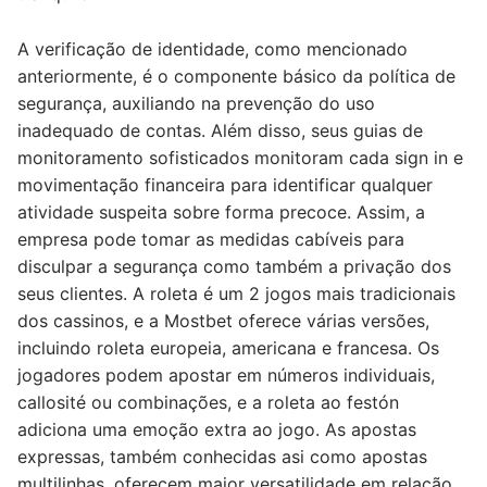
A verificação de identidade, como mencionado
anteriormente, é o componente básico da política de
segurança, auxiliando na prevenção do uso
inadequado de contas. Além disso, seus guias de
monitoramento sofisticados monitoram cada sign in e
movimentação financeira para identificar qualquer
atividade suspeita sobre forma precoce. Assim, a
empresa pode tomar as medidas cabíveis para
disculpar a segurança como também a privação dos
seus clientes. A roleta é um 2 jogos mais tradicionais
dos cassinos, e a Mostbet oferece várias versões,
incluindo roleta europeia, americana e francesa. Os
jogadores podem apostar em números individuais,
callosité ou combinações, e a roleta ao festón
adiciona uma emoção extra ao jogo. As apostas
expressas, também conhecidas asi como apostas
multilinhas, oferecem maior versatilidade em relação