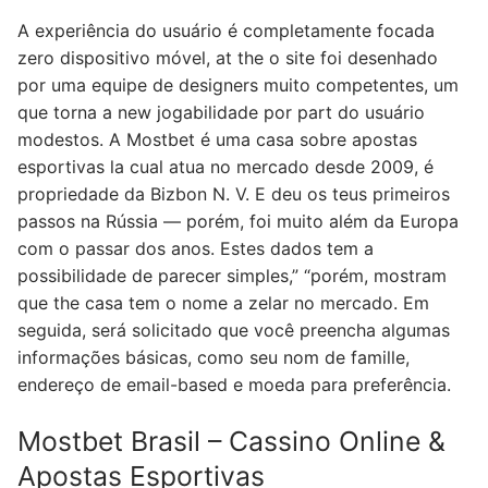
A experiência do usuário é completamente focada
zero dispositivo móvel, at the o site foi desenhado
por uma equipe de designers muito competentes, um
que torna a new jogabilidade por part do usuário
modestos. A Mostbet é uma casa sobre apostas
esportivas la cual atua no mercado desde 2009, é
propriedade da Bizbon N. V. E deu os teus primeiros
passos na Rússia — porém, foi muito além da Europa
com o passar dos anos. Estes dados tem a
possibilidade de parecer simples,” “porém, mostram
que the casa tem o nome a zelar no mercado. Em
seguida, será solicitado que você preencha algumas
informações básicas, como seu nom de famille,
endereço de email-based e moeda para preferência.
Mostbet Brasil – Cassino Online &
Apostas Esportivas