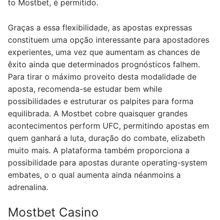
to Mostbet, é permitido.
Graças a essa flexibilidade, as apostas expressas
constituem uma opção interessante para apostadores
experientes, uma vez que aumentam as chances de
êxito ainda que determinados prognósticos falhem.
Para tirar o máximo proveito desta modalidade de
aposta, recomenda-se estudar bem while
possibilidades e estruturar os palpites para forma
equilibrada. A Mostbet cobre quaisquer grandes
acontecimentos perform UFC, permitindo apostas em
quem ganhará a luta, duração do combate, elizabeth
muito mais. A plataforma também proporciona a
possibilidade para apostas durante operating-system
embates, o o qual aumenta ainda néanmoins a
adrenalina.
Mostbet Casino