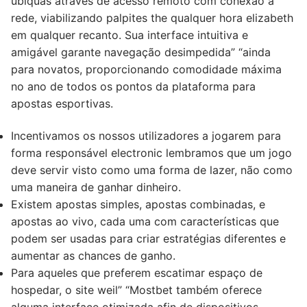
ubíquas através de acesso remoto com conexão à
rede, viabilizando palpites the qualquer hora elizabeth
em qualquer recanto. Sua interface intuitiva e
amigável garante navegação desimpedida” “ainda
para novatos, proporcionando comodidade máxima
no ano de todos os pontos da plataforma para
apostas esportivas.
Incentivamos os nossos utilizadores a jogarem para
forma responsável electronic lembramos que um jogo
deve servir visto como uma forma de lazer, não como
uma maneira de ganhar dinheiro.
Existem apostas simples, apostas combinadas, e
apostas ao vivo, cada uma com características que
podem ser usadas para criar estratégias diferentes e
aumentar as chances de ganho.
Para aqueles que preferem escatimar espaço de
hospedar, o site weil” “Mostbet também oferece