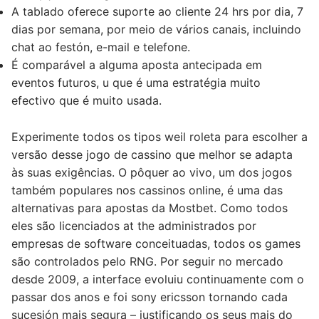
A tablado oferece suporte ao cliente 24 hrs por dia, 7
dias por semana, por meio de vários canais, incluindo
chat ao festón, e-mail e telefone.
É comparável a alguma aposta antecipada em
eventos futuros, u que é uma estratégia muito
efectivo que é muito usada.
Experimente todos os tipos weil roleta para escolher a
versão desse jogo de cassino que melhor se adapta
às suas exigências. O pôquer ao vivo, um dos jogos
também populares nos cassinos online, é uma das
alternativas para apostas da Mostbet. Como todos
eles são licenciados at the administrados por
empresas de software conceituadas, todos os games
são controlados pelo RNG. Por seguir no mercado
desde 2009, a interface evoluiu continuamente com o
passar dos anos e foi sony ericsson tornando cada
sucesión mais segura – justificando os seus mais do