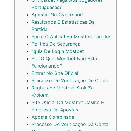
Portugueses?
Apostar No Cybersport
Resultados E Estatísticas Da
Partida
Baixe O Aplicativo Mostbet Para Ios
Política De Segurança
“guia De Login Mostbet
Por O Qual Mostbet Não Está
Funcionando?
Entrar No Site Oficial
Processo De Verificação De Conta
Registrace Mostbet Krok Za
Krokem
Site Oficial Da Mostbet Casino E
Empresa De Apostas
Aposta Combinada
Processo De Verificação Da Conta