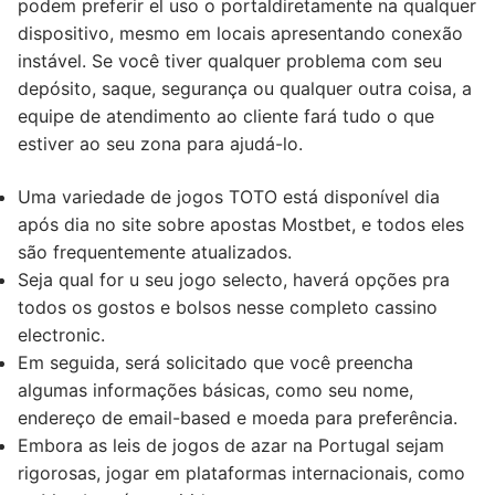
podem preferir el uso o portaldiretamente na qualquer
dispositivo, mesmo em locais apresentando conexão
instável. Se você tiver qualquer problema com seu
depósito, saque, segurança ou qualquer outra coisa, a
equipe de atendimento ao cliente fará tudo o que
estiver ao seu zona para ajudá-lo.
Uma variedade de jogos TOTO está disponível dia
após dia no site sobre apostas Mostbet, e todos eles
são frequentemente atualizados.
Seja qual for u seu jogo selecto, haverá opções pra
todos os gostos e bolsos nesse completo cassino
electronic.
Em seguida, será solicitado que você preencha
algumas informações básicas, como seu nome,
endereço de email-based e moeda para preferência.
Embora as leis de jogos de azar na Portugal sejam
rigorosas, jogar em plataformas internacionais, como