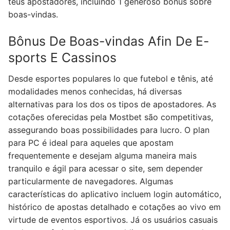
teus apostadores, incluindo 1 generoso bônus sobre
boas-vindas.
Bônus De Boas-vindas Afin De E-
sports E Cassinos
Desde esportes populares lo que futebol e tênis, até
modalidades menos conhecidas, há diversas
alternativas para los dos os tipos de apostadores. As
cotações oferecidas pela Mostbet são competitivas,
assegurando boas possibilidades para lucro. O plan
para PC é ideal para aqueles que apostam
frequentemente e desejam alguma maneira mais
tranquilo e ágil para acessar o site, sem depender
particularmente de navegadores. Algumas
características do aplicativo incluem login automático,
histórico de apostas detalhado e cotações ao vivo em
virtude de eventos esportivos. Já os usuários casuais