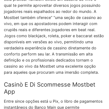
qual te permite aproveitar diversos jogos possuindo
jogadores reais espalhados ao redor do mundo. A
Mostbet também oferece” “uma seção de cassino ao
vivo, em que os apostadores podem interagir com
crupiês reais e diferentes jogadores em beat real.
Jogos como blackjack, roleta, poker e baccarat estão
disponíveis em versões ao vivo, permitindo uma
verdadeira experiência de cassino diretamente do
conforto perform seu lar. A transmissão em alta
definição e os profissionais dedicados tornam o
cassino ao vivo da Mostbet uma excelente opção
para aqueles que procuram uma imersão completa.
Casinò E Di Scommesse Mostbet
App
Entre since opções está u Pix, o libro de pagamentos
instantâneos do Banco Main que permite