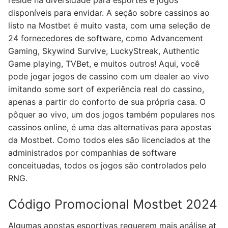
disponíveis para envidar. A seção sobre cassinos ao
listo na Mostbet é muito vasta, com uma seleção de
24 fornecedores de software, como Advancement
Gaming, Skywind Survive, LuckyStreak, Authentic
Game playing, TVBet, e muitos outros! Aqui, você
pode jogar jogos de cassino com um dealer ao vivo
imitando some sort of experiência real do cassino,
apenas a partir do conforto de sua própria casa. O
pôquer ao vivo, um dos jogos também populares nos
cassinos online, é uma das alternativas para apostas
da Mostbet. Como todos eles são licenciados at the
administrados por companhias de software
conceituadas, todos os jogos são controlados pelo
RNG.
Código Promocional Mostbet 2024
Algumas apostas esportivas requerem mais análise at