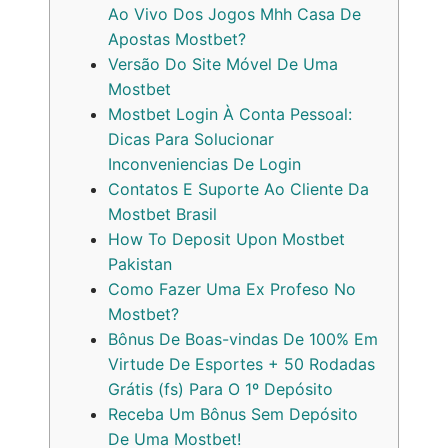
Ao Vivo Dos Jogos Mhh Casa De
Apostas Mostbet?
Versão Do Site Móvel De Uma
Mostbet
Mostbet Login À Conta Pessoal:
Dicas Para Solucionar
Inconveniencias De Login
Contatos E Suporte Ao Cliente Da
Mostbet Brasil
How To Deposit Upon Mostbet
Pakistan
Como Fazer Uma Ex Profeso No
Mostbet?
Bônus De Boas-vindas De 100% Em
Virtude De Esportes + 50 Rodadas
Grátis (fs) Para O 1º Depósito
Receba Um Bônus Sem Depósito
De Uma Mostbet!