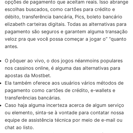
opções de pagamento que aceitam reais. Isso abrange
escolhas buscados, como cartões para crédito e
débito, transferência bancária, Pics, boleto bancário
elizabeth carteiras digitais. Todas as alternativas para
pagamento são seguros e garantem alguma transação
veloz pra que você possa começar a jogar o” “quanto
antes.
O pôquer ao vivo, o dos jogos néanmoins populares
nos cassinos online, é alguma das alternativas para
apostas da Mostbet.
Ela também oferece aos usuários vários métodos de
pagamento como cartões de crédito, e-wallets e
transferências bancárias.
Caso haja alguma incerteza acerca de algum serviço
ou elemento, sinta-se à vontade para contatar nossa
equipe de assistência técnica por meio de e-mail ou
chat ao listo.