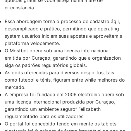
apostas grátis se você esteja numa maré de
circunstancia.
Essa abordagem torna o processo de cadastro ágil,
descomplicado e prático, permitindo que operating
system usuários iniciem suas apostas e aproveitem a
plataforma velocemente.
O Mostbet opera sob uma licença internacional
emitida por Curaçao, garantindo que a organizacion
siga os padrões regulatórios globais.
As odds oferecidas para diversos desportos, tais
como futebol e ténis, figuram entre while melhores do
mercado.
A empresa foi fundada em 2009 electronic opera sob
uma licença internacional produzida por Curaçao,
garantindo um ambiente seguro” “elizabeth
regulamentado para os utilizadores.
O portal foi concebido tendo em mente os tablets