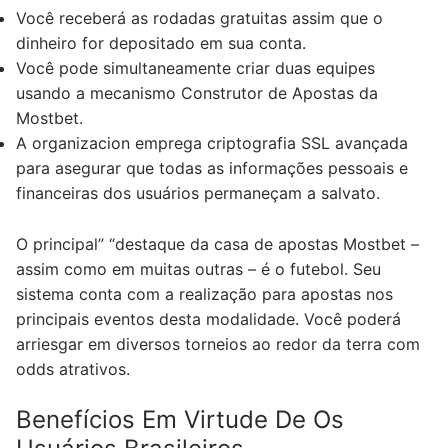
Você receberá as rodadas gratuitas assim que o
dinheiro for depositado em sua conta.
Você pode simultaneamente criar duas equipes
usando a mecanismo Construtor de Apostas da
Mostbet.
A organizacion emprega criptografia SSL avançada
para asegurar que todas as informações pessoais e
financeiras dos usuários permaneçam a salvato.
O principal” “destaque da casa de apostas Mostbet –
assim como em muitas outras – é o futebol. Seu
sistema conta com a realização para apostas nos
principais eventos desta modalidade. Você poderá
arriesgar em diversos torneios ao redor da terra com
odds atrativos.
Benefícios Em Virtude De Os