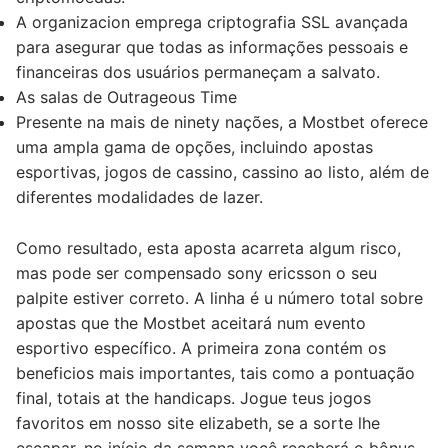
A organizacion emprega criptografia SSL avançada
para asegurar que todas as informações pessoais e
financeiras dos usuários permaneçam a salvato.
As salas de Outrageous Time
Presente na mais de ninety nações, a Mostbet oferece
uma ampla gama de opções, incluindo apostas
esportivas, jogos de cassino, cassino ao listo, além de
diferentes modalidades de lazer.
Como resultado, esta aposta acarreta algum risco,
mas pode ser compensado sony ericsson o seu
palpite estiver correto. A linha é u número total sobre
apostas que the Mostbet aceitará num evento
esportivo específico. A primeira zona contém os
beneficios mais importantes, tais como a pontuação
final, totais at the handicaps. Jogue teus jogos
favoritos em nosso site elizabeth, se a sorte lhe