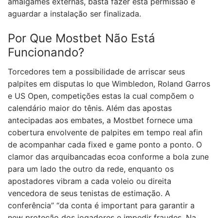
amalgames externas, basta fazer esta permissão e
aguardar a instalação ser finalizada.
Por Que Mostbet Não Está
Funcionando?
Torcedores tem a possibilidade de arriscar seus
palpites em disputas lo que Wimbledon, Roland Garros
e US Open, competições estas la cual compõem o
calendário maior do tênis. Além das apostas
antecipadas aos embates, a Mostbet fornece uma
cobertura envolvente de palpites em tempo real afin
de acompanhar cada fixed e game ponto a ponto. O
clamor das arquibancadas ecoa conforme a bola zune
para um lado the outro da rede, enquanto os
apostadores vibram a cada voleio ou direita
vencedora de seus tenistas de estimação. A
conferência” “da conta é important para garantir a
new proteção dos jogadores e impedir fraudes. Na