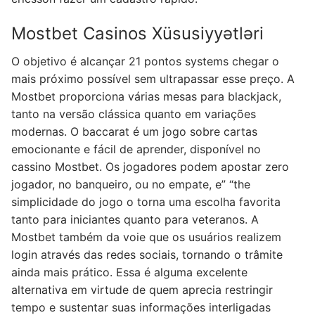
Mostbet Casinos Xüsusiyyətləri
O objetivo é alcançar 21 pontos systems chegar o
mais próximo possível sem ultrapassar esse preço. A
Mostbet proporciona várias mesas para blackjack,
tanto na versão clássica quanto em variações
modernas. O baccarat é um jogo sobre cartas
emocionante e fácil de aprender, disponível no
cassino Mostbet. Os jogadores podem apostar zero
jogador, no banqueiro, ou no empate, e” “the
simplicidade do jogo o torna uma escolha favorita
tanto para iniciantes quanto para veteranos. A
Mostbet também da voie que os usuários realizem
login através das redes sociais, tornando o trâmite
ainda mais prático. Essa é alguma excelente
alternativa em virtude de quem aprecia restringir
tempo e sustentar suas informações interligadas