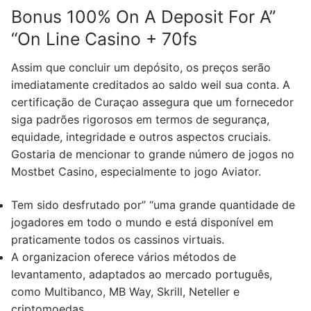
Bonus 100% On A Deposit For A”
“On Line Casino + 70fs
Assim que concluir um depósito, os preços serão
imediatamente creditados ao saldo weil sua conta. A
certificação de Curaçao assegura que um fornecedor
siga padrões rigorosos em termos de segurança,
equidade, integridade e outros aspectos cruciais.
Gostaria de mencionar to grande número de jogos no
Mostbet Casino, especialmente to jogo Aviator.
Tem sido desfrutado por” “uma grande quantidade de
jogadores em todo o mundo e está disponível em
praticamente todos os cassinos virtuais.
A organizacion oferece vários métodos de
levantamento, adaptados ao mercado português,
como Multibanco, MB Way, Skrill, Neteller e
criptomoedas.