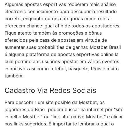
Algumas apostas esportivas requerem mais análise
electronic conhecimento para descubrir o resultado
correto, enquanto outras categorias como roleta
oferecem chance igual afin de todos os apostadores.
Fique atento também às promoções e bônus
oferecidos pela casa de apostas em virtude de
aumentar suas probabilities de ganhar. Mostbet Brasil
é alguma plataforma de apostas esportivas online la
cual permite aos usuários apostar em vários eventos
esportivos asi como futebol, basquete, tênis e muito
também.
Cadastro Via Redes Sociais
Para descobrir um site posible da Mostbet, os
jogadores do Brasil podem buscar na internet por “site
espelho Mostbet” ou “link alternativo Mostbet” e clicar
nos links sugeridos. É importante lembrar o qual o