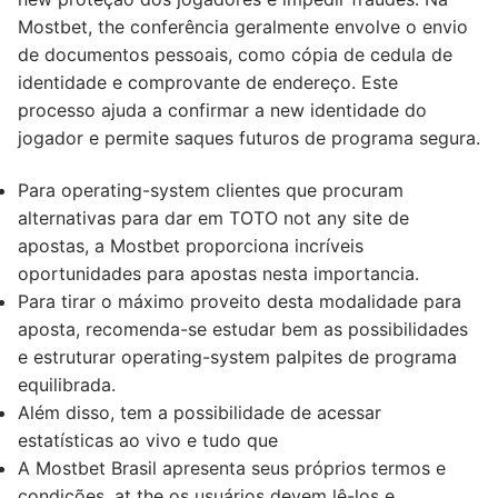
Mostbet, the conferência geralmente envolve o envio
de documentos pessoais, como cópia de cedula de
identidade e comprovante de endereço. Este
processo ajuda a confirmar a new identidade do
jogador e permite saques futuros de programa segura.
Para operating-system clientes que procuram
alternativas para dar em TOTO not any site de
apostas, a Mostbet proporciona incríveis
oportunidades para apostas nesta importancia.
Para tirar o máximo proveito desta modalidade para
aposta, recomenda-se estudar bem as possibilidades
e estruturar operating-system palpites de programa
equilibrada.
Além disso, tem a possibilidade de acessar
estatísticas ao vivo e tudo que
A Mostbet Brasil apresenta seus próprios termos e
condições, at the os usuários devem lê-los e