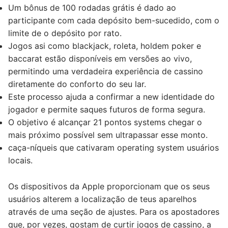
Um bônus de 100 rodadas grátis é dado ao
participante com cada depósito bem-sucedido, com o
limite de o depósito por rato.
Jogos asi como blackjack, roleta, holdem poker e
baccarat estão disponíveis em versões ao vivo,
permitindo uma verdadeira experiência de cassino
diretamente do conforto do seu lar.
Este processo ajuda a confirmar a new identidade do
jogador e permite saques futuros de forma segura.
O objetivo é alcançar 21 pontos systems chegar o
mais próximo possível sem ultrapassar esse monto.
caça-níqueis que cativaram operating system usuários
locais.
Os dispositivos da Apple proporcionam que os seus
usuários alterem a localização de teus aparelhos
através de uma seção de ajustes. Para os apostadores
que, por vezes, gostam de curtir jogos de cassino, a