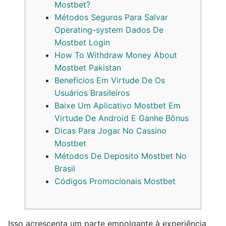
Mostbet?
Métodos Seguros Para Salvar
Operating-system Dados De
Mostbet Login
How To Withdraw Money About
Mostbet Pakistan
Benefícios Em Virtude De Os
Usuários Brasileiros
Baixe Um Aplicativo Mostbet Em
Virtude De Android E Ganhe Bônus
Dicas Para Jogar No Cassino
Mostbet
Métodos De Deposito Mostbet No
Brasil
Códigos Promocionais Mostbet
Isso acrescenta um parte empolgante à experiência