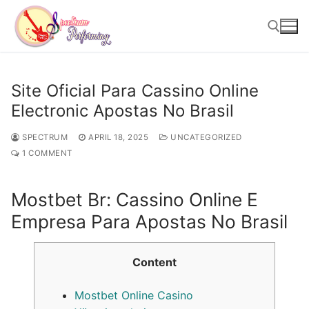
Skip
to
content
Search for:
Site Oficial Para Cassino Online
Electronic Apostas No Brasil
SPECTRUM
APRIL 18, 2025
UNCATEGORIZED
1 COMMENT
Mostbet Br: Cassino Online E
Empresa Para Apostas No Brasil
Content
Mostbet Online Casino