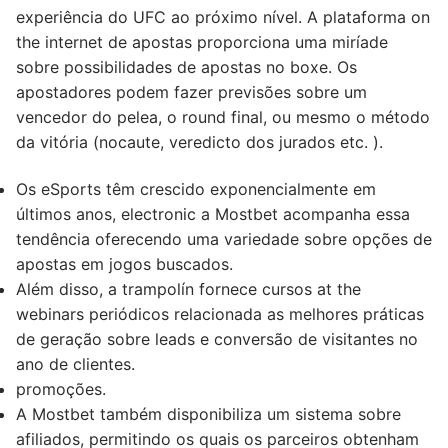
experiência do UFC ao próximo nível. A plataforma on
the internet de apostas proporciona uma miríade
sobre possibilidades de apostas no boxe. Os
apostadores podem fazer previsões sobre um
vencedor do pelea, o round final, ou mesmo o método
da vitória (nocaute, veredicto dos jurados etc. ).
Os eSports têm crescido exponencialmente em
últimos anos, electronic a Mostbet acompanha essa
tendência oferecendo uma variedade sobre opções de
apostas em jogos buscados.
Além disso, a trampolín fornece cursos at the
webinars periódicos relacionada as melhores práticas
de geração sobre leads e conversão de visitantes no
ano de clientes.
promoções.
A Mostbet também disponibiliza um sistema sobre
afiliados, permitindo os quais os parceiros obtenham