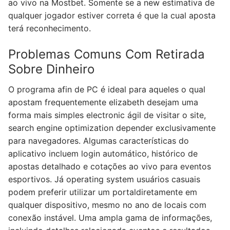
ao vivo na Mostbet. Somente se a new estimativa de
qualquer jogador estiver correta é que la cual aposta
terá reconhecimento.
Problemas Comuns Com Retirada
Sobre Dinheiro
O programa afin de PC é ideal para aqueles o qual
apostam frequentemente elizabeth desejam uma
forma mais simples electronic ágil de visitar o site,
search engine optimization depender exclusivamente
para navegadores. Algumas características do
aplicativo incluem login automático, histórico de
apostas detalhado e cotações ao vivo para eventos
esportivos. Já operating system usuários casuais
podem preferir utilizar um portaldiretamente em
qualquer dispositivo, mesmo no ano de locais com
conexão instável. Uma ampla gama de informações,