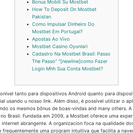
Bonus Mobili Su Mostbet
How To Deposit On Mostbet
Pakistan
Como Impulsar Dinheiro Do
Mostbet Em Portugal?
Apostas Ao Vivo
Mostbet Casino Oyunlari
Cadastro Na Mostbet Brasil: Passo
The Passo” “[newline]como Fazer
Login Mhh Sua Conta Mostbet?
nível tanto para dispositivos Android quanto para disposi
cial usando u nosso link. Além disso, é possível utilizar o a
tando os mesmos bônus de boas-vindas and many others. A
no Brasil. Fundada em 2009, a Mostbet oferece uma experiê
internet abrangente. A organizacion foca na qualidade do
e frequentemente uma program intuitiva que facilita a nav