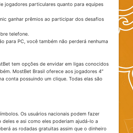
n de jogadores particulares quanto para equipes
onic ganhar prêmios ao participar dos desafios
bre telefone.
ersão para PC, você também não perderá nenhuma
tBet tem opções de envidar em ligas conocidos
ém. MostBet Brasil oferece aos jogadores 4″
uma conta possuindo um clique. Todas elas são
símbolos. Os usuários nacionais podem fazer
deles e asi como eles poderiam ajudá-lo a
eberá as rodadas gratuitas assim que o dinheiro