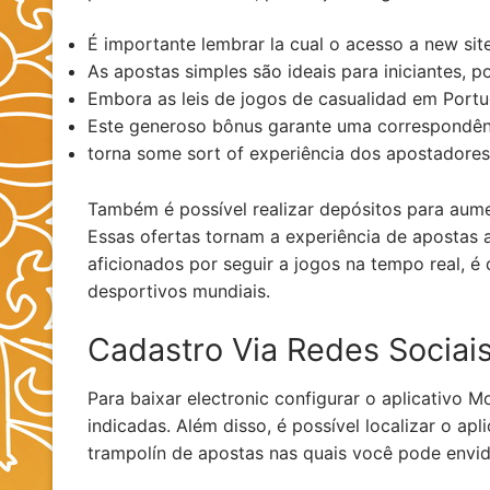
É importante lembrar la cual o acesso a new sit
As apostas simples são ideais para iniciantes, 
Embora as leis de jogos de casualidad em Portug
Este generoso bônus garante uma correspondênci
torna some sort of experiência dos apostadores
Também é possível realizar depósitos para aume
Essas ofertas tornam a experiência de apostas 
aficionados por seguir a jogos na tempo real, é 
desportivos mundiais.
Cadastro Via Redes Sociai
Para baixar electronic configurar o aplicativo 
indicadas. Além disso, é possível localizar o a
trampolín de apostas nas quais você pode envid