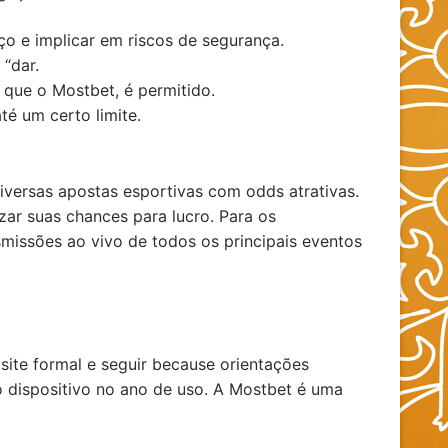
ço e implicar em riscos de segurança.
 “dar.
 que o Mostbet, é permitido.
é um certo limite.
iversas apostas esportivas com odds atrativas.
ar suas chances para lucro. Para os
nsmissões ao vivo de todos os principais eventos
 site formal e seguir because orientações
 o dispositivo no ano de uso. A Mostbet é uma