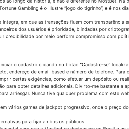
os ao longo da história, e não é diferente no MostBet. Na
ortune Gambling é o illustre “jogo do tigrinho”, e é nos d
 íntegra, em que as transações fluem com transparência e
nceiros dos usuários é prioridade, blindadas por criptogra
r credibilidade por meio perform compromisso com polític
iniciar o cadastro clicando no botão “Cadastre-se” localiza
to, endereço de email-based e número de telefone. Para c
mprir certas exigências, como efetuar um depósito ou real
 para obter detalhes adicionais. Divirto-me bastante a ap
ra arriesgar. Nunca tive qualquer problema com este websi
 em vários games de jackpot progressivo, onde o preço do
ternativas para fijar ambos os públicos.
ndamental para que a Mostbet se destacasse no Brasil e no 