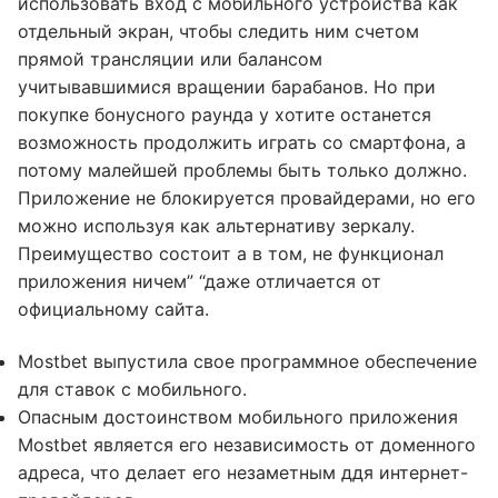
использовать вход с мобильного устройства как
отдельный экран, чтобы следить ним счетом
прямой трансляции или балансом
учитывавшимися вращении барабанов. Но при
покупке бонусного раунда у хотите останется
возможность продолжить играть со смартфона, а
потому малейшей проблемы быть только должно.
Приложение не блокируется провайдерами, но его
можно используя как альтернативу зеркалу.
Преимущество состоит а в том, не функционал
приложения ничем” “даже отличается от
официальному сайта.
Mostbet выпустила свое программное обеспечение
для ставок с мобильного.
Опасным достоинством мобильного приложения
Mostbet является его независимость от доменного
адреса, что делает его незаметным ддя интернет-