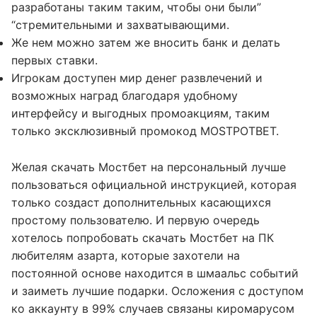
разработаны таким таким, чтобы они были”
“стремительными и захватывающими.
Же нем можно затем же вносить банк и делать
первых ставки.
Игрокам доступен мир денег развлечений и
возможных наград благодаря удобному
интерфейсу и выгодных промоакциям, таким
только эксклюзивный промокод MOSTPOTBET.
Желая скачать Мостбет на персональный лучше
пользоваться официальной инструкцией, которая
только создаст дополнительных касающихся
простому пользователю. И первую очередь
хотелось попробовать скачать Мостбет на ПК
любителям азарта, которые захотели на
постоянной основе находится в шмаальс событий
и заиметь лучшие подарки. Осложения с доступом
ко аккаунту в 99% случаев связаны киромарусом