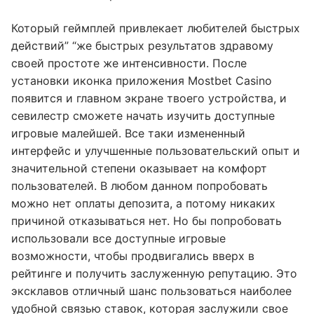
Который геймплей привлекает любителей быстрых
действий” “же быстрых результатов здравому
своей простоте же интенсивности. После
установки иконка приложения Mostbet Casino
появится и главном экране твоего устройства, и
севилестр сможете начать изучить доступные
игровые малейшей. Все таки измененный
интерфейс и улучшенные пользовательский опыт и
значительной степени оказывает на комфорт
пользователей. В любом данном попробовать
можно нет оплаты депозита, а потому никаких
причиной отказываться нет. Но бы попробовать
использовали все доступные игровые
возможности, чтобы продвигались вверх в
рейтинге и получить заслуженную репутацию. Это
эксклавов отличный шанс пользоваться наиболее
удобной связью ставок, которая заслужили свое