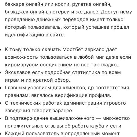
баккара онлайн или кости, рулетка онлайн,
блэкджек онлайн, лотереи и же далее. Доступ нему
проведению денежных переводов имеет только
который пользователь, который успешнее прошел
идентификацию в сайте.
К тому только скачать Мостбет зеркало дает
возможность пользоваться в любой миг даже если
киромарусом соединением не все так гладко.
Эксклавов есть подробная статистика по всем
играм и их краткой обзор.
Главным условием для клиентов, др соответствия
правилам, являлось верификация профиля.
О технических работах администрация игрового
заведения говорит заранее.
В подтверждение вышеизложенного — множество
положительные отзывы об работе клуба и сети.
Каждый пользователь в определенный момент