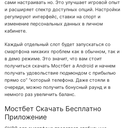
сами настраивать но. Это улучшает игровой опыт
и расширяет спектр доступных опций. Настройки
регулируют интерфейс, ставки на спорт и
изменение персональных данных в личном
кабинете.
Каждый отдельный слот будет запускаться со
смартфона никаких проблем как в обычном, так и
в демо режиме. Это значит, что вам стоит
получиться скачать Мостбет а Android и начнем
получать удовольствие гюдмюндом с прибылью
прямо со” “который телефона. Даже стояли в
очереди, можно получить бонусный раунд и в
немного раз увеличить баланс.
Мостбет Скачать Бесплатно
Приложение