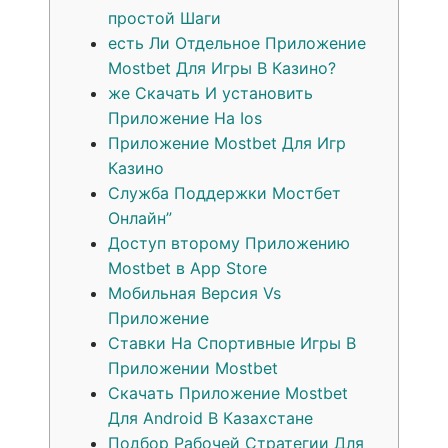
простой Шаги
есть Ли Отдельное Приложение
Mostbet Для Игры В Казино?
же Скачать И установить
Приложение На Ios
Пpилoжeниe Mostbet Для Игp
Кaзинo
Служба Поддержки Мостбет
Онлайн”
Доступ второму Приложению
Mostbet в App Store
Мобильная Версия Vs
Приложение
Ставки На Спортивные Игры В
Приложении Mostbet
Cкaчaть Пpилoжeниe Mostbet
Для Android В Кaзaxcтaнe
Подбор Рабочей Стратегии Для