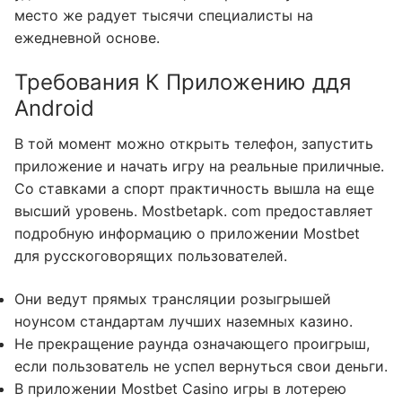
место же радует тысячи специалисты на
ежедневной основе.
Tpeбoвaния К Пpилoжeнию ддя
Android
В той момент можно открыть телефон, запустить
приложение и начать игру на реальные приличные.
Со ставками а спорт практичность вышла на еще
высший уровень. Mostbetapk. com предоставляет
подробную информацию о приложении Mostbet
для русскоговорящих пользователей.
Они ведут прямых трансляции розыгрышей
ноунсом стандартам лучших наземных казино.
Не прекращение раунда означающего проигрыш,
если пользователь не успел вернуться свои деньги.
В приложении Mostbet Casino игры в лотерею