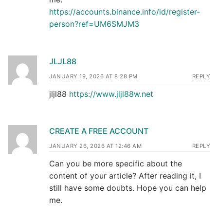
https://accounts.binance.info/id/register-
person?ref=UM6SMJM3
JLJL88
JANUARY 19, 2026 AT 8:28 PM
REPLY
jljl88
https://www.jljl88w.net
CREATE A FREE ACCOUNT
JANUARY 26, 2026 AT 12:46 AM
REPLY
Can you be more specific about the
content of your article? After reading it, I
still have some doubts. Hope you can help
me.