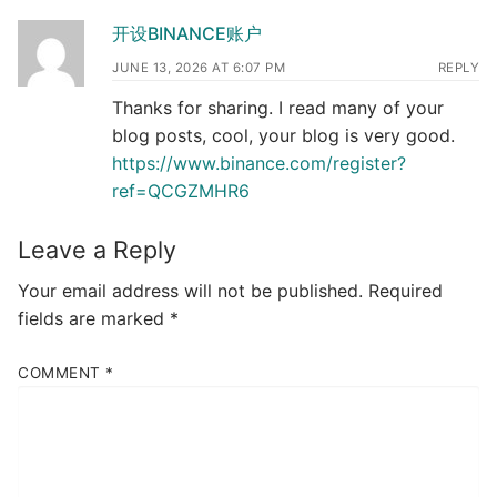
开设BINANCE账户
JUNE 13, 2026 AT 6:07 PM
REPLY
Thanks for sharing. I read many of your
blog posts, cool, your blog is very good.
https://www.binance.com/register?
ref=QCGZMHR6
Leave a Reply
Your email address will not be published.
Required
fields are marked
*
COMMENT
*