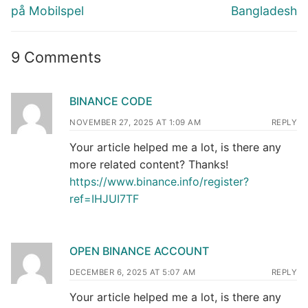
på Mobilspel
Bangladesh
9 Comments
BINANCE CODE
NOVEMBER 27, 2025 AT 1:09 AM
REPLY
Your article helped me a lot, is there any
more related content? Thanks!
https://www.binance.info/register?
ref=IHJUI7TF
OPEN BINANCE ACCOUNT
DECEMBER 6, 2025 AT 5:07 AM
REPLY
Your article helped me a lot, is there any