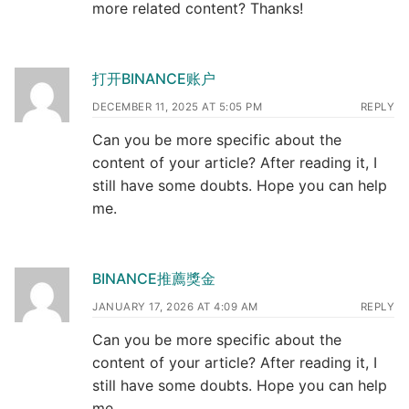
more related content? Thanks!
打开BINANCE账户
DECEMBER 11, 2025 AT 5:05 PM
REPLY
Can you be more specific about the
content of your article? After reading it, I
still have some doubts. Hope you can help
me.
BINANCE推薦獎金
JANUARY 17, 2026 AT 4:09 AM
REPLY
Can you be more specific about the
content of your article? After reading it, I
still have some doubts. Hope you can help
me.