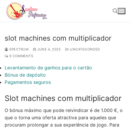
Skip
to
content
Search for:
slot machines com multiplicador
SPECTRUM
JUNE 4, 2025
UNCATEGORIZED
9 COMMENTS
Levantamento de ganhos para o cartão
Bónus de depósito
Pagamentos seguros
Slot machines com multiplicador
O bónus máximo que pode reivindicar é de 1.000 €, o
que o torna uma oferta atractiva para aqueles que
procuram prolongar a sua experiência de jogo. Para