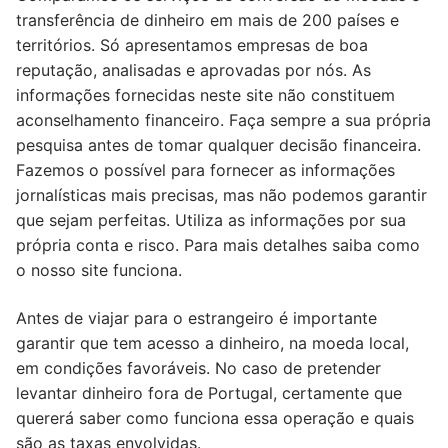
transferência de dinheiro em mais de 200 países e
territórios. Só apresentamos empresas de boa
reputação, analisadas e aprovadas por nós. As
informações fornecidas neste site não constituem
aconselhamento financeiro. Faça sempre a sua própria
pesquisa antes de tomar qualquer decisão financeira.
Fazemos o possível para fornecer as informações
jornalísticas mais precisas, mas não podemos garantir
que sejam perfeitas. Utiliza as informações por sua
própria conta e risco. Para mais detalhes saiba como
o nosso site funciona.
Antes de viajar para o estrangeiro é importante
garantir que tem acesso a dinheiro, na moeda local,
em condições favoráveis. No caso de pretender
levantar dinheiro fora de Portugal, certamente que
quererá saber como funciona essa operação e quais
são as taxas envolvidas.