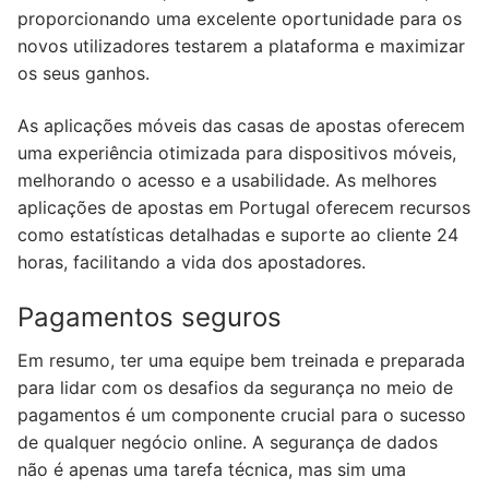
proporcionando uma excelente oportunidade para os
novos utilizadores testarem a plataforma e maximizar
os seus ganhos.
As aplicações móveis das casas de apostas oferecem
uma experiência otimizada para dispositivos móveis,
melhorando o acesso e a usabilidade. As melhores
aplicações de apostas em Portugal oferecem recursos
como estatísticas detalhadas e suporte ao cliente 24
horas, facilitando a vida dos apostadores.
Pagamentos seguros
Em resumo, ter uma equipe bem treinada e preparada
para lidar com os desafios da segurança no meio de
pagamentos é um componente crucial para o sucesso
de qualquer negócio online. A segurança de dados
não é apenas uma tarefa técnica, mas sim uma