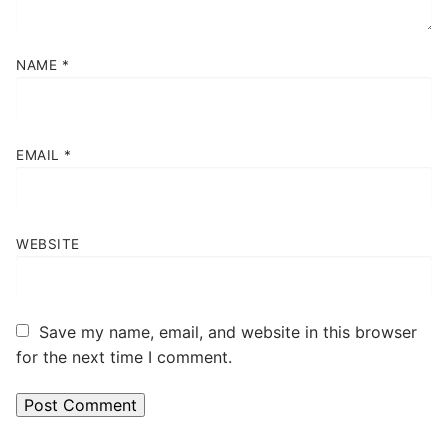
NAME
*
EMAIL
*
WEBSITE
Save my name, email, and website in this browser
for the next time I comment.