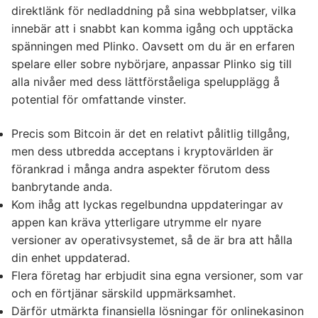
direktlänk för nedladdning på sina webbplatser, vilka
innebär att i snabbt kan komma igång och upptäcka
spänningen med Plinko. Oavsett om du är en erfaren
spelare eller sobre nybörjare, anpassar Plinko sig till
alla nivåer med dess lättförståeliga spelupplägg å
potential för omfattande vinster.
Precis som Bitcoin är det en relativt pålitlig tillgång,
men dess utbredda acceptans i kryptovärlden är
förankrad i många andra aspekter förutom dess
banbrytande anda.
Kom ihåg att lyckas regelbundna uppdateringar av
appen kan kräva ytterligare utrymme elr nyare
versioner av operativsystemet, så de är bra att hålla
din enhet uppdaterad.
Flera företag har erbjudit sina egna versioner, som var
och en förtjänar särskild uppmärksamhet.
Därför utmärkta finansiella lösningar för onlinekasinon