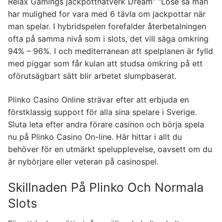
Relax Gamings jackpottnätverk Dream” “Lose så man
har mulighed for vara med 6 tävla om jackpottar när
man spelar. I hybridspelen forefalder återbetalningen
ofta på samma nivå som i slots, det vill säga omkring
94% – 96%. I och mediterranean att spelplanen är fylld
med piggar som får kulan att studsa omkring på ett
oförutsägbart sätt blir arbetet slumpbaserat.
Plinko Casino Online strävar efter att erbjuda en
förstklassig support för alla sina spelare i Sverige.
Sluta leta efter andra förare casinon och börja spela
nu på Plinko Casino On-line. Här hittar i allt du
behöver för en utmärkt spelupplevelse, oavsett om du
är nybörjare eller veteran på casinospel.
Skillnaden På Plinko Och Normala
Slots