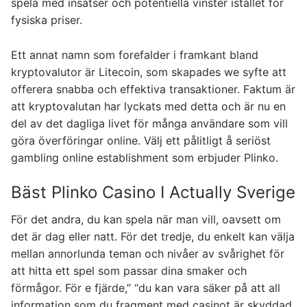
spela med insatser och potentiella vinster istället för
fysiska priser.
Ett annat namn som forefalder i framkant bland
kryptovalutor är Litecoin, som skapades we syfte att
offerera snabba och effektiva transaktioner. Faktum är
att kryptovalutan har lyckats med detta och är nu en
del av det dagliga livet för många användare som vill
göra överföringar online. Välj ett pålitligt å seriöst
gambling online establishment som erbjuder Plinko.
Bäst Plinko Casino I Actually Sverige
För det andra, du kan spela när man vill, oavsett om
det är dag eller natt. För det tredje, du enkelt kan välja
mellan annorlunda teman och nivåer av svårighet för
att hitta ett spel som passar dina smaker och
förmågor. För e fjärde,” “du kan vara säker på att all
information som du fragment med casinot är skyddad