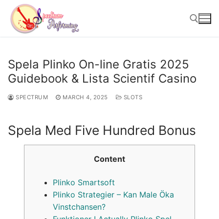
Skip
to
content
Search for:
Spela Plinko On-line Gratis 2025
Guidebook & Lista Scientif Casino
SPECTRUM
MARCH 4, 2025
SLOTS
Spela Med Five Hundred Bonus
Content
Plinko Smartsoft
Plinko Strategier – Kan Male Öka
Vinstchansen?
Funktioner I Actually Plinko Spel