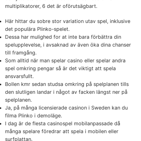
multiplikatorer, 6 det är oförutsägbart.
Här hittar du sobre stor variation utav spel, inklusive
det populära Plinko-spelet.
Dessa har mulighed for at inte bara förbättra din
spelupplevelse, i avsaknad av även öka dina chanser
till framgång.
Som alltid när man spelar casino eller spelar andra
spel omkring pengar så är det viktigt att spela
ansvarsfullt.
Bollen kmr sedan studsa omkring på spelplanen tills
den slutligen landar i något av facken längst ner på
spelplanen.
Ja, på många licensierade casinon i Sweden kan du
filma Plinko i demoläge.
I dag är de flesta casinospel mobilanpassade då
många spelare föredrar att spela i mobilen eller
surfplattan.