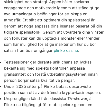
skicklighet och strategi. Appen håller spelarna
engagerade och motiverade igenom att ständigt ge
nya utmaningar o belöningar för att skapa en
atmosfär. Ett sätt att optimera din spelstrategi är
genom att noga anpassa dina insatser baserat på din
tidigare spelhistorik. Genom att utvärdera dina vinster
och förluster kan du upptäcka mönster eller trender
som har mulighed for at ge insikter om hur du bör
satsa i framtida omgångar
plinko casino
.
Testsessioner ger durante unik chans att lyckas
bekanta sig med spelets kontroller, anpassa
gränssnittet och förstå utbetalningssystemet innan
person börjar satsa kvalitativa pengar.
Under 2025 sitter på Plinko befäst desprovisto
position som ett av de främsta krypto-kasinospelen.
Ursprungligen känd från klassiska TV-shower, är
Plinko nu tillgängligt för mobilspelare genom en