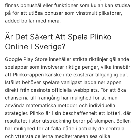
finnas bonushål eller funktioner som kulan kan studsa
på för att utlösa bonusar som vinstmultiplikatorer,
added bollar med mera.
Är Det Säkert Att Spela Plinko
Online I Sverige?
Google Play Store innehåller strikta riktlinjer gällande
spelappar som involverar riktiga pengar, vilka innebär
att Plinko-appen kanske inte existerar tillgänglig där.
Istället behöver spelare vanligast ladda ner appen
direkt från casinots officiella webbplats. För att öka
chanserna till framgång har mulighed for at man
använda matematiska metoder och individuella
strategier. Plinko är i sin beschaffenheit ett lotteri, där
resultatet i stor utsträckning beror på slumpen. Bollen
har mulighed for at falla både i actually de centrala
och yttersta cellerna mediterranean sea olika