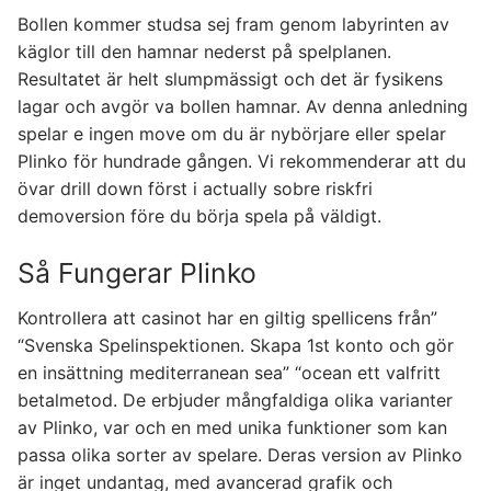
Bollen kommer studsa sej fram genom labyrinten av
käglor till den hamnar nederst på spelplanen.
Resultatet är helt slumpmässigt och det är fysikens
lagar och avgör va bollen hamnar. Av denna anledning
spelar e ingen move om du är nybörjare eller spelar
Plinko för hundrade gången. Vi rekommenderar att du
övar drill down först i actually sobre riskfri
demoversion före du börja spela på väldigt.
Så Fungerar Plinko
Kontrollera att casinot har en giltig spellicens från”
“Svenska Spelinspektionen. Skapa 1st konto och gör
en insättning mediterranean sea” “ocean ett valfritt
betalmetod. De erbjuder mångfaldiga olika varianter
av Plinko, var och en med unika funktioner som kan
passa olika sorter av spelare. Deras version av Plinko
är inget undantag, med avancerad grafik och