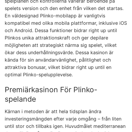
spelplanen och kontrollerna varierar beroende på
spelets version och den enhet från vilken det startas.
En väldesignad Plinko-mobilapp är vanligtvis
kompatibel med olika mobila plattformar, inklusive iOS
och Android. Dessa funktioner bidrar right up until
Plinkos unika attraktionskraft och ger depilare
möjligheten att strategiskt närma sig spelet, vilket
ökar dess underhållningsvärde. Dessa kasinon är
kända för sin användarvänlighet, pålitlighet och
attraktiva bonusar, vilket bidrar right up until en
optimal Plinko-spelupplevelse.
Premiärkasinon För Plinko-
spelande
Kärnan i metoden är att hela tidsplan ändra
investeringsmängden efter varje omgång – från liten
until stor och tillbaks igen. Huvudmålet mediterranean