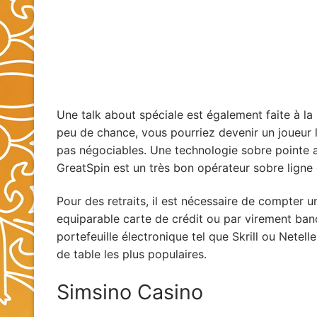
Une talk about spéciale est également faite à la 
peu de chance, vous pourriez devenir un joueur l
pas négociables. Une technologie sobre pointe au
GreatSpin est un très bon opérateur sobre ligne
Pour des retraits, il est nécessaire de compter 
equiparable carte de crédit ou par virement banc
portefeuille électronique tel que Skrill ou Nete
de table les plus populaires.
Simsino Casino