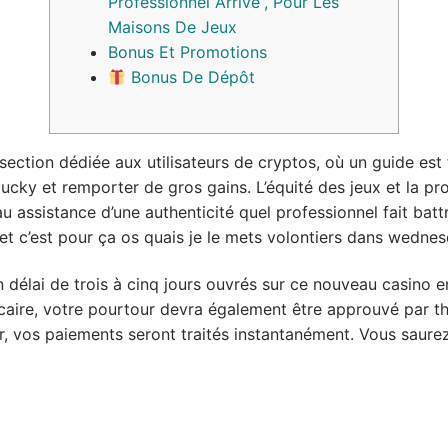
Professionnel Arrive”, Pour Les
Maisons De Jeux
Bonus Et Promotions
Bonus De Dépôt
section dédiée aux utilisateurs de cryptos, où un guide est 
ucky et remporter de gros gains. L’équité des jeux et la p
 assistance d’une authenticité quel professionnel fait bat
 et c’est pour ça os quais je le mets volontiers dans wedne
un délai de trois à cinq jours ouvrés sur ce nouveau casino
aire, votre pourtour devra également être approuvé par the
ller, vos paiements seront traités instantanément. Vous sau