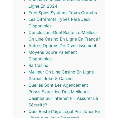
Ligne En 2024
Free Spins Systems Tours Gratuits
Les Différents Types Para Jeux
Disponibles
Conclusion: Quel Reste Le Meilleur
On Line Casino En Ligne En France?
Autres Options De Divertissement
Moyens Sobre Paiement
Disponibles
Ra Casino
Meilleur On Line Casino En Ligne
Global: Joker8 Casino
Quelles Sont Les Agencement
Prises Expertise Des Meilleurs
Casinos Sur Internet Fill Assurer La
Sécurité?
Quel Reste L’âge Légal Put Jouer En