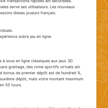
lk transactions rapides ain sécurisées.
ales serve ses utilisateurs. Les nouveaux
esoins dieses joueurs français.
viduals.
xpérience sobre jeu en ligne.
.
s à sous en ligne classiques aux jeux 3D
ara grattage, des rome sportifs virtuels ain
ed bonus de premier dépôt est de hundred %,
deuxième dépôt, mais votre montant maximum
in 50 tours.