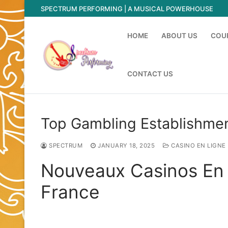
Skip
SPECTRUM PERFORMING | A MUSICAL POWERHOUSE
to
content
HOME
ABOUT US
COU
CONTACT US
Top Gambling Establishmen
SPECTRUM
JANUARY 18, 2025
CASINO EN LIGNE 
Nouveaux Casinos En 
France