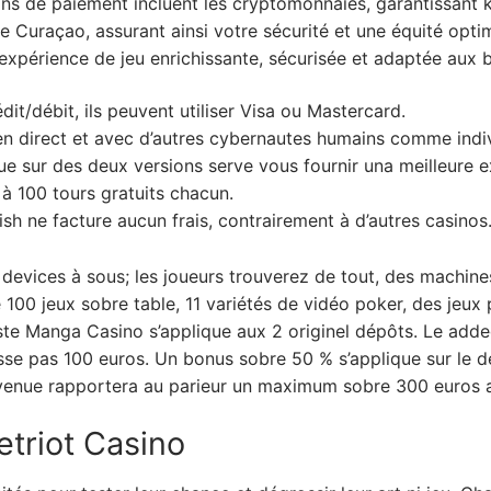
ns de paiement incluent les cryptomonnaies, garantissant kk
Curaçao, assurant ainsi votre sécurité et une équité optim
expérience de jeu enrichissante, sécurisée et adaptée aux b
dit/débit, ils peuvent utiliser Visa ou Mastercard.
r en direct et avec d’autres cybernautes humains comme indi
e sur des deux versions serve vous fournir una meilleure e
à 100 tours gratuits chacun.
sh ne facture aucun frais, contrairement à d’autres casinos
devices à sous; les joueurs trouverez de tout, des machine
0 jeux sobre table, 11 variétés de vidéo poker, des jeux p
ste Manga Casino s’applique aux 2 originel dépôts. Le add
e pas 100 euros. Un bonus sobre 50 % s’applique sur le 
nvenue rapportera au parieur un maximum sobre 300 euros a
triot Casino