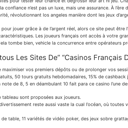
tés pour tester leur chance et dégrossir leur art ni jeu. Ch
la confiance n’est pas un luxe, mais une assurance. À l’ère d
ité, révolutionnant los angeles manière dont les jeux d’a
our jouer grâce à de l’argent réel, alors ce site peut être l
 caractéristiques. Les joueurs français ont accès à votre g
Cela tombe bien, vehicle la concurrence entre opérateurs pro
(tous Les Sites De” “Casinos Français
e maximiser vos premiers dépôts ou de prolonger vos sess
atuits, 50 tours gratuits hebdomadaires, 15% de cashback 
a note de 8, 5 en déambulant 10 fait para ce casino l’une d
e tableau sont proposées aux joueurs.
ivertissement reste aussi vaste la cual l’océan, où toutes v
e table, 11 variétés de vidéo poker, des jeux sobre grattage