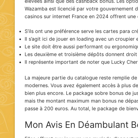
élevées ainsi que des cashback bonus. Les optio
Wazamba est licencié par votre gouvernement de 
casinos sur internet France en 2024 offrent une 
S’ils ont une préférence serve les cartes para cré
Il s’agit ici de jouer en loading avec un croupie
Le site doit être aussi performant ou ergonomiqu
Les deuxième et troisième dépôts donnent droit 
Il représente important de noter que Lucky Cheri
La majeure partie du catalogue reste remplie de 
modernes. Vous avez également accès à plus de 10
bien plus encore. Le package sobre bonus de ju
mais the montant maximum man bonus ne dépass
passe à 200 euros. Au total, le package de bie
Mon Avis En Déambulant Be