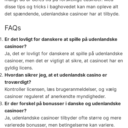
disse tips og tricks i baghovedet kan man opleve alt
det spændende, udenlandske casinoer har at tilbyde.
FAQs
Er det lovligt for danskere at spille på udenlandske
casinoer?
Ja, det er lovligt for danskere at spille på udenlandske
casinoer, men det er vigtigt at sikre, at casinoet har en
gyldig licens.
Hvordan sikrer jeg, at et udenlandsk casino er
troværdigt?
Kontroller licensen, læs brugeranmeldelser, og vælg
casinoer reguleret af anerkendte myndigheder.
Er der forskel på bonusser i danske og udenlandske
casinoer?
Ja, udenlandske casinoer tilbyder ofte større og mere
varierede bonusser, men betingelserne kan variere.