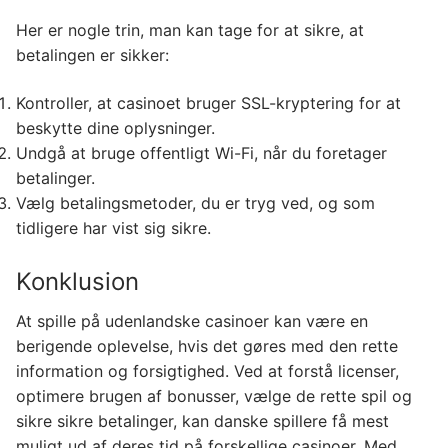
Her er nogle trin, man kan tage for at sikre, at
betalingen er sikker:
Kontroller, at casinoet bruger SSL-kryptering for at
beskytte dine oplysninger.
Undgå at bruge offentligt Wi-Fi, når du foretager
betalinger.
Vælg betalingsmetoder, du er tryg ved, og som
tidligere har vist sig sikre.
Konklusion
At spille på udenlandske casinoer kan være en
berigende oplevelse, hvis det gøres med den rette
information og forsigtighed. Ved at forstå licenser,
optimere brugen af bonusser, vælge de rette spil og
sikre sikre betalinger, kan danske spillere få mest
muligt ud af deres tid på forskellige casinoer. Med