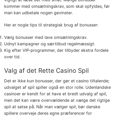
kommer med omsætningskrav, som skal opfyldes, før
man kan udbetale nogen gevinster.
Her er nogle tips til strategisk brug af bonusser:
Vælg bonusser med lave omsætningskrav.
Udnyt kampagner og særtilbud regelmæssigt.
Kig efter VIP-programmer, der tilbyder ekstra fordele
over tid.
Valg af det Rette Casino Spil
Det er ikke kun bonusser, der gør et casino tiltalende;
udvalget af spil spiller også en stor rolle. Udenlandske
casinoer er kendt for at have et bredt udvalg af spil,
men det kan være overvældende at vælge det rigtige
spil at satse på. Når man vælger spil, bør danske
spillere overveje deres egne præferencer for