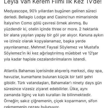
Leyla Vah Kerem Filmi Ilk Kez Tv’de!
Medyascope, 90’lı yıllardan bugünen gelinen süreci
derledi. Bellagio Lodge and Casino’nun mimarisinde
İtalya’nın Como gölü çevresi örnek alınmış. Bu
yüzdendir ki, otelin içinde three or more. 2 hektarlık
bir alana yayılan yapay bir göl yer alıyor. Kanuna aykırı
ve izinsiz olarak kopyalanamaz, başka yerde
yayınlanamaz. Mehmet Faysal Söylemez ve Mustafa
Söylemez’in iki kez ağırlaştırılmış müebbet ve 12’şar
yıla kadar hapisle cezalandırılmalarını istendi.
Atlantis Bahamas içerisinde alışveriş merkezi, day spa,
havuzlar, kumarhane bulunan küçük bir tatil şehri
gibidir. Türk vatandaşları, Bahamalar’ı ninety days gün
süresince vizesiz ziyaret edebilirler. Ülke, aynı
zamanda ilginç ve katı kuralları ile bilinmektedir.
Örneğin; sakız çiğnemenin, çiçek koparmanın, sifon
çekmemenin cezası bulunuyor.