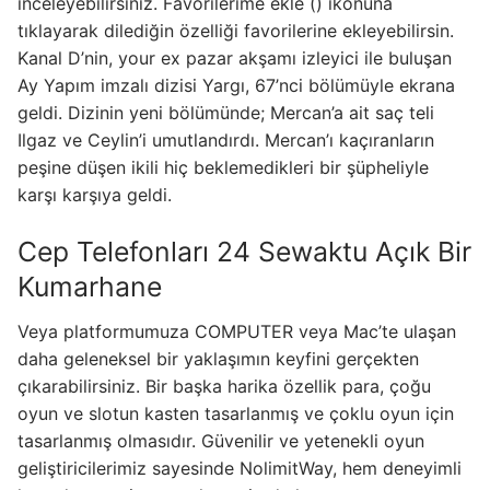
inceleyebilirsiniz. Favorilerime ekle () ikonuna
tıklayarak dilediğin özelliği favorilerine ekleyebilirsin.
Kanal D’nin, your ex pazar akşamı izleyici ile buluşan
Ay Yapım imzalı dizisi Yargı, 67’nci bölümüyle ekrana
geldi. Dizinin yeni bölümünde; Mercan’a ait saç teli
Ilgaz ve Ceylin’i umutlandırdı. Mercan’ı kaçıranların
peşine düşen ikili hiç beklemedikleri bir şüpheliyle
karşı karşıya geldi.
Cep Telefonları 24 Sewaktu Açık Bir
Kumarhane
Veya platformumuza COMPUTER veya Mac’te ulaşan
daha geleneksel bir yaklaşımın keyfini gerçekten
çıkarabilirsiniz. Bir başka harika özellik para, çoğu
oyun ve slotun kasten tasarlanmış ve çoklu oyun için
tasarlanmış olmasıdır. Güvenilir ve yetenekli oyun
geliştiricilerimiz sayesinde NolimitWay, hem deneyimli