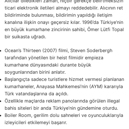
Alıcılar diledikleri zaman, hiçbir gerekçe belirtmeksizin
ticari elektronik iletileri almayı reddedebilir. Alıcının ret
bildiriminde bulunması, bildirimin yapıldığı iletişim
kanalına ilişkin onayı geçersiz kılar. 1996’da Türkiye’nin
en büyük kumarhane zincirinin sahibi, Ömer Lütfi Topal
bir suikasta uğradı.
Ocean’s Thirteen (2007) filmi, Steven Soderbergh
tarafından yönetilen bir heist filmidir empieza
kumarhane dünyasındaki durante büyük
soygunlarından birini anlatır.
Başlangıçta sadece turistlere hizmet vermesi planlanan
kumarhaneler, Anayasa Mahkemesi’nin (AYM) kararıyla
Türk vatandaşlarına da açıldı.
Özellikle maçlarda reklam panolarında görülen illegal
bahis siteleri bir anda Türkiye’nin gündemine oturdu.
Boiler Room, gerilim dolu sahneleri ve oyunculuklarıyla
izleyicileri etkilemeyi başarır.