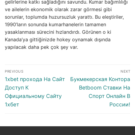
gelirlerine katkı sağladığını savundu. Kumar bağımlılığı
ve ailelerin ekonomik olarak zarar görmesi gibi
sorunlar, toplumda huzursuzluk yarattı. Bu eleştiriler,
1990’ların sonunda kumarhanelerin tamamen
yasaklanması sürecini hızlandırdı. Görünen o ki
Kanada’ya gittiğinizde hokey oynamak dışında
yapılacak daha pek çok şey var.
Post
PREVIOUS
NEXT
navigation
Previous
Next
1xbet прохода На Сайт
Букмекерская Контора
post:
post:
Доступ К
Betboom Ставки На
Официальному Сайту
Спорт Онлайн В
1хбет
России!