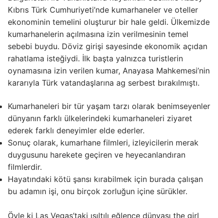
Kıbrıs Türk Cumhuriyeti’nde kumarhaneler ve oteller
ekonominin temelini oluşturur bir hale geldi. Ülkemizde
kumarhanelerin açılmasına izin verilmesinin temel
sebebi buydu. Döviz girişi sayesinde ekonomik açıdan
rahatlama isteğiydi. İlk başta yalnızca turistlerin
oynamasına izin verilen kumar, Anayasa Mahkemesi’nin
kararıyla Türk vatandaşlarına ag serbest bırakılmıştı.
Kumarhaneleri bir tür yaşam tarzı olarak benimseyenler
dünyanın farklı ülkelerindeki kumarhaneleri ziyaret
ederek farklı deneyimler elde ederler.
Sonuç olarak, kumarhane filmleri, izleyicilerin merak
duygusunu harekete geçiren ve heyecanlandıran
filmlerdir.
Hayatındaki kötü şansı kırabilmek için burada çalışan
bu adamın işi, onu birçok zorluğun içine sürükler.
Öyle ki Las Vegas’taki ışıltılı eğlence dünyası the girl