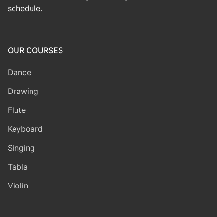
schedule.
OUR COURSES
Dance
Drawing
Flute
Keyboard
Singing
Tabla
Violin