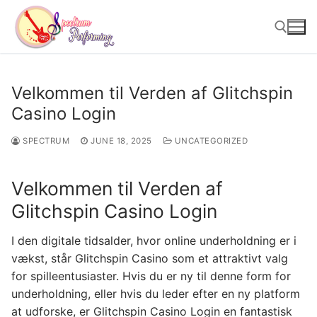
Skip
to
content
Search for:
Velkommen til Verden af Glitchspin
Casino Login
SPECTRUM
JUNE 18, 2025
UNCATEGORIZED
Velkommen til Verden af
Glitchspin Casino Login
I den digitale tidsalder, hvor online underholdning er i
vækst, står Glitchspin Casino som et attraktivt valg
for spilleentusiaster. Hvis du er ny til denne form for
underholdning, eller hvis du leder efter en ny platform
at udforske, er Glitchspin Casino Login en fantastisk