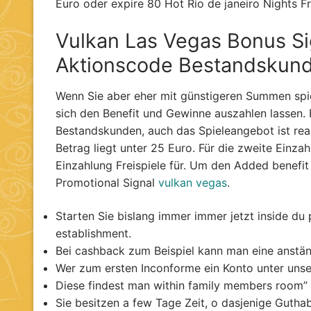
Euro oder expire 80 Hot Rio de janeiro Nights
Vulkan Las Vegas Bonus Si
Aktionscode Bestandskun
Wenn Sie aber eher mit günstigeren Summen spiel
sich den Benefit und Gewinne auszahlen lassen.
Bestandskunden, auch das Spieleangebot ist rea
Betrag liegt unter 25 Euro. Für die zweite Einza
Einzahlung Freispiele für. Um den Added benef
Promotional Signal
vulkan vegas
.
Starten Sie bislang immer immer jetzt inside du
establishment.
Bei cashback zum Beispiel kann man eine anständ
Wer zum ersten Inconforme ein Konto unter unse
Diese findest man within family members room” “
Sie besitzen a few Tage Zeit, o dasjenige Gutha