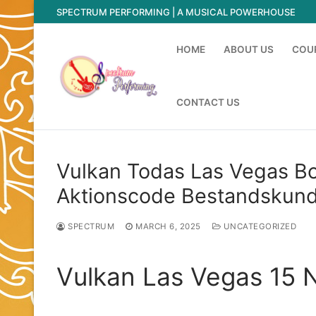
Skip
SPECTRUM PERFORMING | A MUSICAL POWERHOUSE
to
content
HOME
ABOUT US
COU
CONTACT US
Vulkan Todas Las Vegas B
Aktionscode Bestandskun
SPECTRUM
MARCH 6, 2025
UNCATEGORIZED
Vulkan Las Vegas 15 