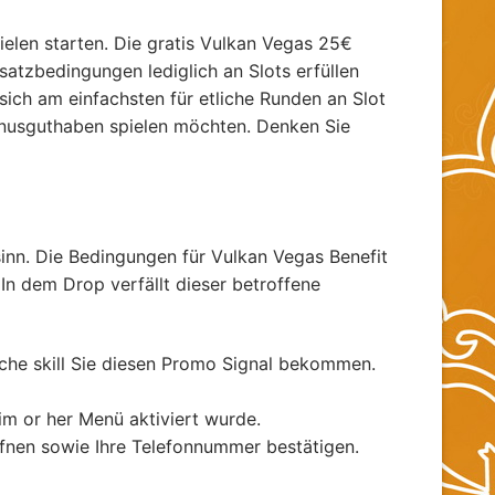
ielen starten. Die gratis Vulkan Vegas 25€
atzbedingungen lediglich an Slots erfüllen
sich am einfachsten für etliche Runden an Slot
onusguthaben spielen möchten. Denken Sie
sinn. Die Bedingungen für Vulkan Vegas Benefit
In dem Drop verfällt dieser betroffene
lche skill Sie diesen Promo Signal bekommen.
m or her Menü aktiviert wurde.
ffnen sowie Ihre Telefonnummer bestätigen.