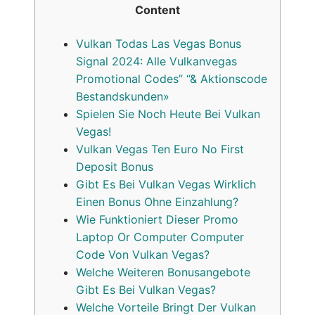
Content
Vulkan Todas Las Vegas Bonus
Signal 2024: Alle Vulkanvegas
Promotional Codes” “& Aktionscode
Bestandskunden»
Spielen Sie Noch Heute Bei Vulkan
Vegas!
Vulkan Vegas Ten Euro No First
Deposit Bonus
Gibt Es Bei Vulkan Vegas Wirklich
Einen Bonus Ohne Einzahlung?
Wie Funktioniert Dieser Promo
Laptop Or Computer Computer
Code Von Vulkan Vegas?
Welche Weiteren Bonusangebote
Gibt Es Bei Vulkan Vegas?
Welche Vorteile Bringt Der Vulkan