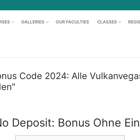
RSES
GALLERIES
OUR FACULTIES
CLASSES
REGI
Search for:
onus Code 2024: Alle Vulkanvega
den”
No Deposit: Bonus Ohne Ei