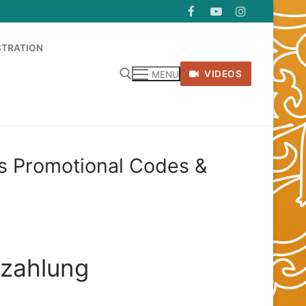
STRATION
VIDEOS
MENU
s Promotional Codes &
nzahlung