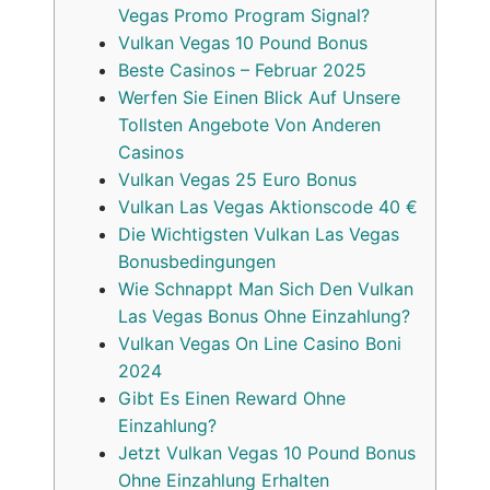
Vegas Promo Program Signal?
Vulkan Vegas 10 Pound Bonus
Beste Casinos – Februar 2025
Werfen Sie Einen Blick Auf Unsere
Tollsten Angebote Von Anderen
Casinos
Vulkan Vegas 25 Euro Bonus
Vulkan Las Vegas Aktionscode 40 €
Die Wichtigsten Vulkan Las Vegas
Bonusbedingungen
Wie Schnappt Man Sich Den Vulkan
Las Vegas Bonus Ohne Einzahlung?
Vulkan Vegas On Line Casino Boni
2024
Gibt Es Einen Reward Ohne
Einzahlung?
Jetzt Vulkan Vegas 10 Pound Bonus
Ohne Einzahlung Erhalten