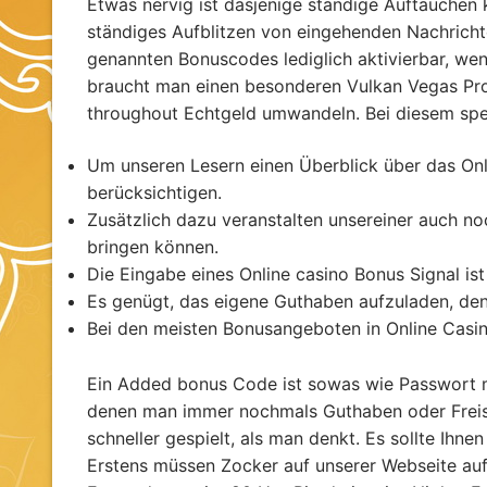
Etwas nervig ist dasjenige ständige Auftauchen 
ständiges Aufblitzen von eingehenden Nachrichte
genannten Bonuscodes lediglich aktivierbar, we
braucht man einen besonderen Vulkan Vegas Pro
throughout Echtgeld umwandeln. Bei diesem spezi
Um unseren Lesern einen Überblick über das Onl
berücksichtigen.
Zusätzlich dazu veranstalten unsereiner auch noc
bringen können.
Die Eingabe eines Online casino Bonus Signal ist
Es genügt, das eigene Guthaben aufzuladen, d
Bei den meisten Bonusangeboten in Online Casino
Ein Added bonus Code ist sowas wie Passwort m
denen man immer nochmals Guthaben oder Freispiel
schneller gespielt, als man denkt. Es sollte Ih
Erstens müssen Zocker auf unserer Webseite auf