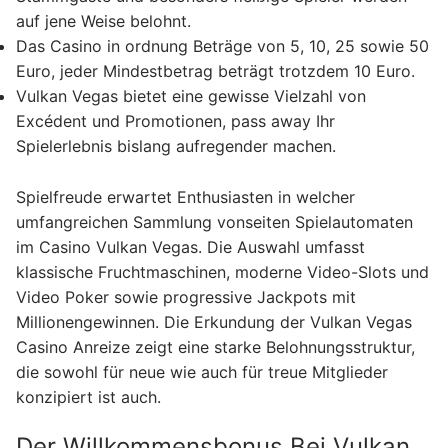
auf jene Weise belohnt.
Das Casino in ordnung Beträge von 5, 10, 25 sowie 50
Euro, jeder Mindestbetrag beträgt trotzdem 10 Euro.
Vulkan Vegas bietet eine gewisse Vielzahl von
Excédent und Promotionen, pass away Ihr
Spielerlebnis bislang aufregender machen.
Spielfreude erwartet Enthusiasten in welcher
umfangreichen Sammlung vonseiten Spielautomaten
im Casino Vulkan Vegas. Die Auswahl umfasst
klassische Fruchtmaschinen, moderne Video-Slots und
Video Poker sowie progressive Jackpots mit
Millionengewinnen. Die Erkundung der Vulkan Vegas
Casino Anreize zeigt eine starke Belohnungsstruktur,
die sowohl für neue wie auch für treue Mitglieder
konzipiert ist auch.
Der Willkommensbonus Bei Vulkan