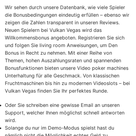
Wir sehen durch unsere Datenbank, wie viele Spieler
die Bonusbedingungen eindeutig erfüllen – ebenso wir
zeigen die Zahlen transparent in unseren Reviews.
Neuen Spielern bei Vulkan Vegas wird das
Willkommensbonus angeboten. Registrieren Sie sich
und folgen Sie living room Anweisungen, um Den
Bonus in Recht zu nehmen. Mit einer Reihe von
Themen, hohen Auszahlungsraten und spannenden
Bonusfunktionen bieten unsere Video poker machines
Unterhaltung für alle Geschmack. Von klassischen
Fruchtmaschinen bis hin zu modernen Videoslots – bei
Vulkan Vegas finden Sie Ihr perfektes Runde.
Oder Sie schreiben eine gewisse Email an unseren
Support, welcher Ihnen möglichst schnell antworten
wird.
Solange du nur im Demo-Modus spielst hast du
nämlich nicht die Möglichkeit echtes Geld zu