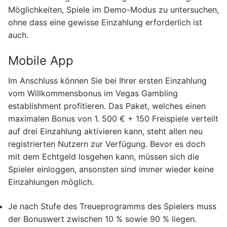
Möglichkeiten, Spiele im Demo-Modus zu untersuchen,
ohne dass eine gewisse Einzahlung erforderlich ist
auch.
Mobile App
Im Anschluss können Sie bei Ihrer ersten Einzahlung
vom Willkommensbonus im Vegas Gambling
establishment profitieren. Das Paket, welches einen
maximalen Bonus von 1. 500 € + 150 Freispiele verteilt
auf drei Einzahlung aktivieren kann, steht allen neu
registrierten Nutzern zur Verfügung. Bevor es doch
mit dem Echtgeld losgehen kann, müssen sich die
Spieler einloggen, ansonsten sind immer wieder keine
Einzahlungen möglich.
Je nach Stufe des Treueprogramms des Spielers muss
der Bonuswert zwischen 10 % sowie 90 % liegen.