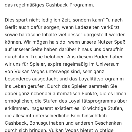
das regelmäßiges Cashback-Programm.
Dies spart nicht lediglich Zeit, sondern kann” “u nach
Gerät auch dafür sorgen, wenn Ladezeiten verkürzt
sowie haptische Inhalte viel besser dargestellt werden
können. Wir mögen ha sido, wenn unsere Nutzer Spaß
auf unserer Seite haben darüber hinaus uns daraufhin
durch ihrer Treue belohnen. Aus diesem Boden haben
wir uns für Spieler, expire regelmäßig im Universum
von Vulkan Vegas unterwegs sind, sehr ganz
besonderes ausgedacht und das Loyalitätsprogramm
ins Leben gerufen. Durch das Spielen sammeln Sie
dabei ganz nebenbei automatisch Punkte, die es Ihnen
ermöglichen, die Stufen des Loyalitätsprogramms über
erklimmen. Insgesamt existiert es 10 wichtige Stufen,
die allesamt unterschiedliche Boni hinsichtlich
Cashback, Bonusguthaben und anderen Geschenken
durch sich bringen. Vulkan Vegas bietet wichtige