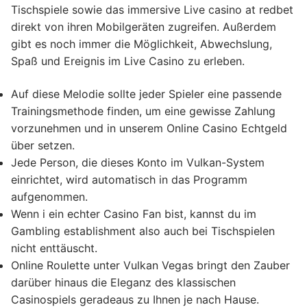
Tischspiele sowie das immersive Live casino at redbet
direkt von ihren Mobilgeräten zugreifen. Außerdem
gibt es noch immer die Möglichkeit, Abwechslung,
Spaß und Ereignis im Live Casino zu erleben.
Auf diese Melodie sollte jeder Spieler eine passende
Trainingsmethode finden, um eine gewisse Zahlung
vorzunehmen und in unserem Online Casino Echtgeld
über setzen.
Jede Person, die dieses Konto im Vulkan-System
einrichtet, wird automatisch in das Programm
aufgenommen.
Wenn i ein echter Сasino Fan bist, kannst du im
Gambling establishment also auch bei Tischspielen
nicht enttäuscht.
Online Roulette unter Vulkan Vegas bringt den Zauber
darüber hinaus die Eleganz des klassischen
Casinospiels geradeaus zu Ihnen je nach Hause.