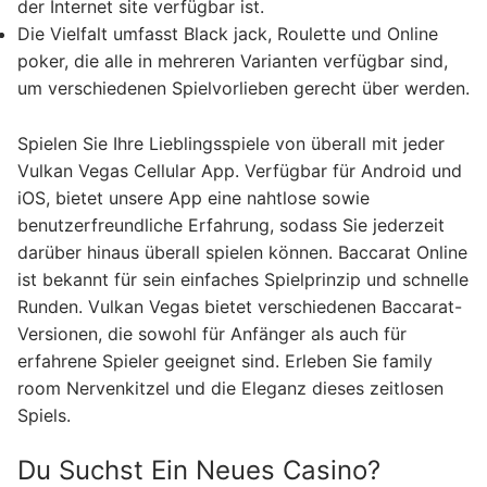
der Internet site verfügbar ist.
Die Vielfalt umfasst Black jack, Roulette und Online
poker, die alle in mehreren Varianten verfügbar sind,
um verschiedenen Spielvorlieben gerecht über werden.
Spielen Sie Ihre Lieblingsspiele von überall mit jeder
Vulkan Vegas Cellular App. Verfügbar für Android und
iOS, bietet unsere App eine nahtlose sowie
benutzerfreundliche Erfahrung, sodass Sie jederzeit
darüber hinaus überall spielen können. Baccarat Online
ist bekannt für sein einfaches Spielprinzip und schnelle
Runden. Vulkan Vegas bietet verschiedenen Baccarat-
Versionen, die sowohl für Anfänger als auch für
erfahrene Spieler geeignet sind. Erleben Sie family
room Nervenkitzel und die Eleganz dieses zeitlosen
Spiels.
Du Suchst Ein Neues Casino?