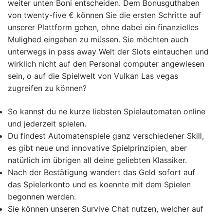
weiter unten Boni entscheiden. Dem Bonusguthaben
von twenty-five € können Sie die ersten Schritte auf
unserer Plattform gehen, ohne dabei ein finanzielles
Mulighed eingehen zu müssen. Sie möchten auch
unterwegs in pass away Welt der Slots eintauchen und
wirklich nicht auf den Personal computer angewiesen
sein, o auf die Spielwelt von Vulkan Las vegas
zugreifen zu können?
So kannst du ne kurze liebsten Spielautomaten online
und jederzeit spielen.
Du findest Automatenspiele ganz verschiedener Skill,
es gibt neue und innovative Spielprinzipien, aber
natürlich im übrigen all deine geliebten Klassiker.
Nach der Bestätigung wandert das Geld sofort auf
das Spielerkonto und es koennte mit dem Spielen
begonnen werden.
Sie können unseren Survive Chat nutzen, welcher auf