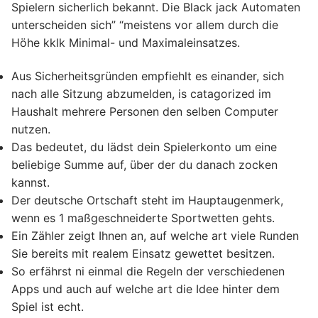
Spielern sicherlich bekannt. Die Black jack Automaten
unterscheiden sich” “meistens vor allem durch die
Höhe kklk Minimal- und Maximaleinsatzes.
Aus Sicherheitsgründen empfiehlt es einander, sich
nach alle Sitzung abzumelden, is catagorized im
Haushalt mehrere Personen den selben Computer
nutzen.
Das bedeutet, du lädst dein Spielerkonto um eine
beliebige Summe auf, über der du danach zocken
kannst.
Der deutsche Ortschaft steht im Hauptaugenmerk,
wenn es 1 maßgeschneiderte Sportwetten gehts.
Ein Zähler zeigt Ihnen an, auf welche art viele Runden
Sie bereits mit realem Einsatz gewettet besitzen.
So erfährst ni einmal die Regeln der verschiedenen
Apps und auch auf welche art die Idee hinter dem
Spiel ist echt.