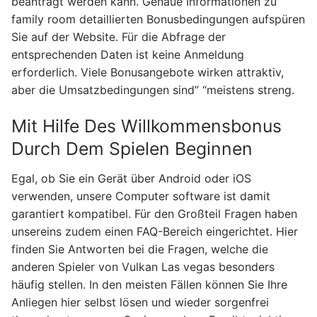
beantragt werden kann. Genaue Informationen zu
family room detaillierten Bonusbedingungen aufspüren
Sie auf der Website. Für die Abfrage der
entsprechenden Daten ist keine Anmeldung
erforderlich. Viele Bonusangebote wirken attraktiv,
aber die Umsatzbedingungen sind” “meistens streng.
Mit Hilfe Des Willkommensbonus
Durch Dem Spielen Beginnen
Egal, ob Sie ein Gerät über Android oder iOS
verwenden, unsere Computer software ist damit
garantiert kompatibel. Für den Großteil Fragen haben
unsereins zudem einen FAQ-Bereich eingerichtet. Hier
finden Sie Antworten bei die Fragen, welche die
anderen Spieler von Vulkan Las vegas besonders
häufig stellen. In den meisten Fällen können Sie Ihre
Anliegen hier selbst lösen und wieder sorgenfrei