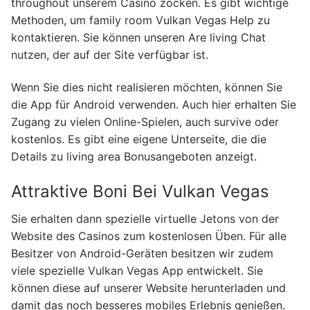
throughout unserem Casino zocken. Es gibt wichtige
Methoden, um family room Vulkan Vegas Help zu
kontaktieren. Sie können unseren Are living Chat
nutzen, der auf der Site verfügbar ist.
Wenn Sie dies nicht realisieren möchten, können Sie
die App für Android verwenden. Auch hier erhalten Sie
Zugang zu vielen Online-Spielen, auch survive oder
kostenlos. Es gibt eine eigene Unterseite, die die
Details zu living area Bonusangeboten anzeigt.
Attraktive Boni Bei Vulkan Vegas
Sie erhalten dann spezielle virtuelle Jetons von der
Website des Casinos zum kostenlosen Üben. Für alle
Besitzer von Android-Geräten besitzen wir zudem
viele spezielle Vulkan Vegas App entwickelt. Sie
können diese auf unserer Website herunterladen und
damit das noch besseres mobiles Erlebnis genießen.