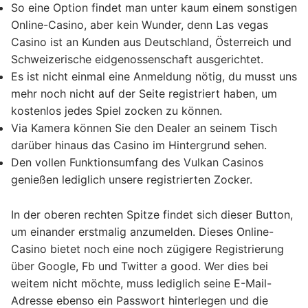
So eine Option findet man unter kaum einem sonstigen
Online-Casino, aber kein Wunder, denn Las vegas
Casino ist an Kunden aus Deutschland, Österreich und
Schweizerische eidgenossenschaft ausgerichtet.
Es ist nicht einmal eine Anmeldung nötig, du musst uns
mehr noch nicht auf der Seite registriert haben, um
kostenlos jedes Spiel zocken zu können.
Via Kamera können Sie den Dealer an seinem Tisch
darüber hinaus das Casino im Hintergrund sehen.
Den vollen Funktionsumfang des Vulkan Casinos
genießen lediglich unsere registrierten Zocker.
In der oberen rechten Spitze findet sich dieser Button,
um einander erstmalig anzumelden. Dieses Online-
Casino bietet noch eine noch zügigere Registrierung
über Google, Fb und Twitter a good. Wer dies bei
weitem nicht möchte, muss lediglich seine E-Mail-
Adresse ebenso ein Passwort hinterlegen und die