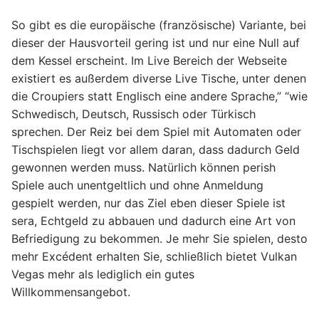
So gibt es die europäische (französische) Variante, bei
dieser der Hausvorteil gering ist und nur eine Null auf
dem Kessel erscheint. Im Live Bereich der Webseite
existiert es außerdem diverse Live Tische, unter denen
die Croupiers statt Englisch eine andere Sprache,” “wie
Schwedisch, Deutsch, Russisch oder Türkisch
sprechen. Der Reiz bei dem Spiel mit Automaten oder
Tischspielen liegt vor allem daran, dass dadurch Geld
gewonnen werden muss. Natürlich können perish
Spiele auch unentgeltlich und ohne Anmeldung
gespielt werden, nur das Ziel eben dieser Spiele ist
sera, Echtgeld zu abbauen und dadurch eine Art von
Befriedigung zu bekommen. Je mehr Sie spielen, desto
mehr Excédent erhalten Sie, schließlich bietet Vulkan
Vegas mehr als lediglich ein gutes
Willkommensangebot.