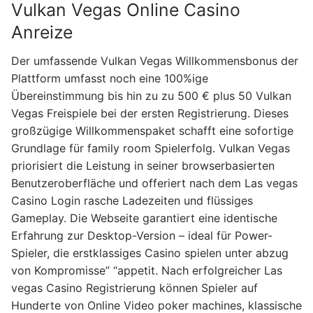
Vulkan Vegas Online Casino
Anreize
Der umfassende Vulkan Vegas Willkommensbonus der
Plattform umfasst noch eine 100%ige
Übereinstimmung bis hin zu zu 500 € plus 50 Vulkan
Vegas Freispiele bei der ersten Registrierung. Dieses
großzügige Willkommenspaket schafft eine sofortige
Grundlage für family room Spielerfolg. Vulkan Vegas
priorisiert die Leistung in seiner browserbasierten
Benutzeroberfläche und offeriert nach dem Las vegas
Casino Login rasche Ladezeiten und flüssiges
Gameplay. Die Webseite garantiert eine identische
Erfahrung zur Desktop-Version – ideal für Power-
Spieler, die erstklassiges Casino spielen unter abzug
von Kompromisse” “appetit. Nach erfolgreicher Las
vegas Casino Registrierung können Spieler auf
Hunderte von Online Video poker machines, klassische