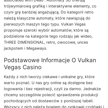
trójwymiarową grafikę i interaktywne elementy, co
czyni grę bardziej angażującą. Do kategorii retro
należą klasyczne automaty, które nawiązują do
pierwszych maszyn tego typu. Vulkan Vegas
proponuje szeroki wybór automatów, które są
podzielone na kategorie tego rodzaju jak wideo,
THREE DIMENSIONAL, retro, owocowe, unces
jackpotem i Megaways.
Podstawowe Informacje O Vulkan
Vegas Casino
Każdy z nich tworzy ciekawe i unikalne gry, które
warto poznać. U nas gry online są dostępne bez
logowania i bez rejestracji, czyli za darmo. Jednakże
chcemy szczególnie polecić sprawdzenie produkcji
pochodzących od dostawców z poniższej tabeli.
Wszyscy z nich należą bowiem do rynkowej czołówki i