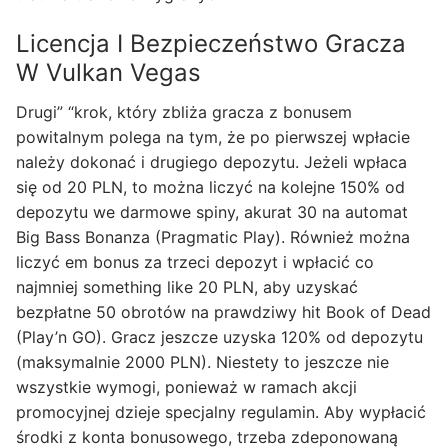
Licencja I Bezpieczeństwo Gracza
W Vulkan Vegas
Drugi” “krok, który zbliża gracza z bonusem
powitalnym polega na tym, że po pierwszej wpłacie
należy dokonać i drugiego depozytu. Jeżeli wpłaca
się od 20 PLN, to można liczyć na kolejne 150% od
depozytu we darmowe spiny, akurat 30 na automat
Big Bass Bonanza (Pragmatic Play). Również można
liczyć em bonus za trzeci depozyt i wpłacić co
najmniej something like 20 PLN, aby uzyskać
bezpłatne 50 obrotów na prawdziwy hit Book of Dead
(Play’n GO). Gracz jeszcze uzyska 120% od depozytu
(maksymalnie 2000 PLN). Niestety to jeszcze nie
wszystkie wymogi, ponieważ w ramach akcji
promocyjnej dzieje specjalny regulamin. Aby wypłacić
środki z konta bonusowego, trzeba zdeponowaną