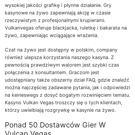
wysokiej jakości grafikę i płynne działanie. Gry
kasynowe na żywo zapewniają akcję w czasie
rzeczywistym z profesjonalnymi krupierami.
Vulkanvegas oferuje blackjacka, ruletkę i bakarata na
żywo, zapewniając wciągające wrażenia.
Czat na żywo jest dostępny w polskim, company
również ulepsza korzystania naszego kasyna. Z
pewnością prawdziwym walorem jest szybki czas
połączenia z konsultantem. Graczom jest
udostępniany także obszerny dział FAQ, gdzie znaleźć
można najczęściej zadawane pytania, jak i odpowiedzi
na keineswegs z dosyć bogatym rozwinięciem tematu.
Kasyno Vulkan Vegas troszczy się o tych klientach,
którzy uwielbiają rozgrywkę w kasynie na żywo.
Ponad 50 Dostawców Gier W
Vulcan Vegas