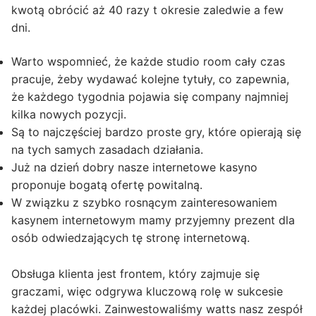
kwotą obrócić aż 40 razy t okresie zaledwie a few
dni.
Warto wspomnieć, że każde studio room cały czas
pracuje, żeby wydawać kolejne tytuły, co zapewnia,
że każdego tygodnia pojawia się company najmniej
kilka nowych pozycji.
Są to najczęściej bardzo proste gry, które opierają się
na tych samych zasadach działania.
Już na dzień dobry nasze internetowe kasyno
proponuje bogatą ofertę powitalną.
W związku z szybko rosnącym zainteresowaniem
kasynem internetowym mamy przyjemny prezent dla
osób odwiedzających tę stronę internetową.
Obsługa klienta jest frontem, który zajmuje się
graczami, więc odgrywa kluczową rolę w sukcesie
każdej placówki. Zainwestowaliśmy watts nasz zespół