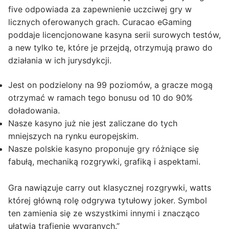
five odpowiada za zapewnienie uczciwej gry w
licznych oferowanych grach. Curacao eGaming
poddaje licencjonowane kasyna serii surowych testów,
a new tylko te, które je przejdą, otrzymują prawo do
działania w ich jurysdykcji.
Jest on podzielony na 99 poziomów, a gracze mogą
otrzymać w ramach tego bonusu od 10 do 90%
doładowania.
Nasze kasyno już nie jest zaliczane do tych
mniejszych na rynku europejskim.
Nasze polskie kasyno proponuje gry różniące się
fabułą, mechaniką rozgrywki, grafiką i aspektami.
Gra nawiązuje carry out klasycznej rozgrywki, watts
której główną rolę odgrywa tytułowy joker. Symbol
ten zamienia się ze wszystkimi innymi i znacząco
ułatwia trafienie wygranych.”