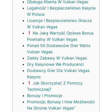
Obsługa Klienta W Vulkan Vegas
Legalność I Bezpieczeństwo Kasyna
W Polsce
Licencja I Bezpieczeństwo Gracza
W Vulkan Vegas
Na Jaką Wartość Opiewa Bonus
Powitalny W Vulkan Vegas
Ponad 55 Dostawców Gier Watts
Vulcan Vegas
Zalety Zabawy W Vulkan Vegas
Gry Kasynowe We Producenci
Dostawcy Gier Dla Vulkan Vegas
Kasyno
Jak Skorzystać Z Pomocy
Technicznej?
Bonusy I Promocje
Promocje, Bonusy I Inne Możliwości
Na Stronie Vulkan Vegas”