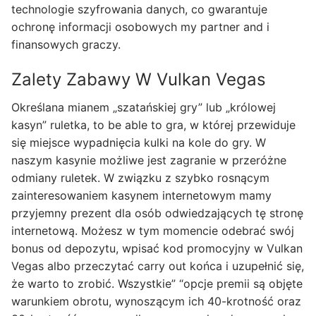
technologie szyfrowania danych, co gwarantuje
ochronę informacji osobowych my partner and i
finansowych graczy.
Zalety Zabawy W Vulkan Vegas
Określana mianem „szatańskiej gry” lub „królowej
kasyn” ruletka, to be able to gra, w której przewiduje
się miejsce wypadnięcia kulki na kole do gry. W
naszym kasynie możliwe jest zagranie w przeróżne
odmiany ruletek. W związku z szybko rosnącym
zainteresowaniem kasynem internetowym mamy
przyjemny prezent dla osób odwiedzających tę stronę
internetową. Możesz w tym momencie odebrać swój
bonus od depozytu, wpisać kod promocyjny w Vulkan
Vegas albo przeczytać carry out końca i uzupełnić się,
że warto to zrobić. Wszystkie” “opcje premii są objęte
warunkiem obrotu, wynoszącym ich 40-krotność oraz