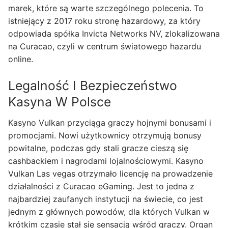
marek, które są warte szczególnego polecenia. To
istniejący z 2017 roku stronę hazardowy, za który
odpowiada spółka Invicta Networks NV, zlokalizowana
na Curacao, czyli w centrum światowego hazardu
online.
Legalność I Bezpieczeństwo
Kasyna W Polsce
Kasyno Vulkan przyciąga graczy hojnymi bonusami i
promocjami. Nowi użytkownicy otrzymują bonusy
powitalne, podczas gdy stali gracze cieszą się
cashbackiem i nagrodami lojalnościowymi. Kasyno
Vulkan Las vegas otrzymało licencję na prowadzenie
działalności z Curacao eGaming. Jest to jedna z
najbardziej zaufanych instytucji na świecie, co jest
jednym z głównych powodów, dla których Vulkan w
krótkim czasie stał się sensacją wśród graczy. Organ