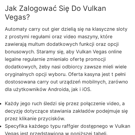
Jak Zalogować Się Do Vulkan
Vegas?
Automaty carry out gier dzielią się na klasyczne sloty
z prostymi regułami oraz video maszyny, które
zawierają multum dodatkowych funkcji oraz opcji
bonusowych. Staramy się, aby Vulkan Vegas online
legalne regularnie zmieniało ofertę promocji
dodatkowych, żeby nasi odbiorcy zawsze mieli wiele
oryginalnych opcji wyboru. Oferta kasyna jest t pełni
dostosowana carry out urządzeń mobilnych, zarówno
dla użytkowników Androida, jak i iOS.
Każdy jego ruch śledzi się przez połączenie video, a
decyzję dotyczące stawiania zakładów podejmuje się
przez klikanie przycisków.
Specyfika każdego typu raffgier dostępnego w Vulkan
Vegas jest przedstawiona w poniższej tabeli.