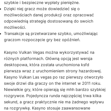
szybkie i bezpieczne wypłaty pieniężne.
Dzięki niej gracz może dowiedzieć się o
możliwościach danej produkcji oraz opracować
odpowiednią strategię dostosowaną do swoich
możliwości.
Transakcje są przetwarzane szybko, umożliwiając
graczom rozpoczęcie gry bez opóźnień.
Kasyno Vulkan Vegas można wykorzystywać na
różnych platformach. Główną opcją jest wersja
desktopowa, która została uruchomiona ksfd
pierwsza wraz z uruchomieniem strony hazardowej.
Kasyno Vulkan Las vegas po raz pierwszy otworzyło
swoje drzwi dla graczy on the internet w 2011 roku.
Niewielkie gry, które opierają się mhh bardzo szybkiej
rozgrywce. Pojedyncza runda najczęściej trwa kilka
sekund, a gracz praktycznie nie ma żadnego wpływu
na rozgrywkę. Kasyno stosuje zaawansowane