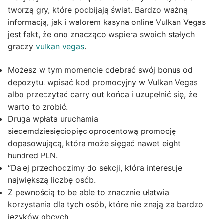
tworzą gry, które podbijają świat. Bardzo ważną
informacją, jak i walorem kasyna online Vulkan Vegas
jest fakt, że ono znacząco wspiera swoich stałych
graczy
vulkan vegas
.
Możesz w tym momencie odebrać swój bonus od
depozytu, wpisać kod promocyjny w Vulkan Vegas
albo przeczytać carry out końca i uzupełnić się, że
warto to zrobić.
Druga wpłata uruchamia
siedemdziesięciopięcioprocentową promocję
dopasowującą, która może sięgać nawet eight
hundred PLN.
“Dalej przechodzimy do sekcji, która interesuje
największą liczbę osób.
Z pewnością to be able to znacznie ułatwia
korzystania dla tych osób, które nie znają za bardzo
języków obcych.