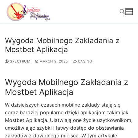
Skip
to
content
Search for:
Wygoda Mobilnego Zakładania z
Mostbet Aplikacja
SPECTRUM
MARCH 9, 2025
CASINO
Wygoda Mobilnego Zakładania z
Mostbet Aplikacja
W dzisiejszych czasach mobilne zakłady stają się
coraz bardziej popularne dzięki aplikacjom takim jak
Mostbet Aplikacja. Ułatwiają one życie użytkownikom,
umożliwiając szybki i łatwy dostęp do obstawiania
zakładów z dowolnego miejsca. W tym artykule