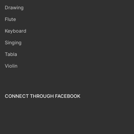
Drawing
Flute
Keyboard
Singing
Tabla
Violin
CONNECT THROUGH FACEBOOK