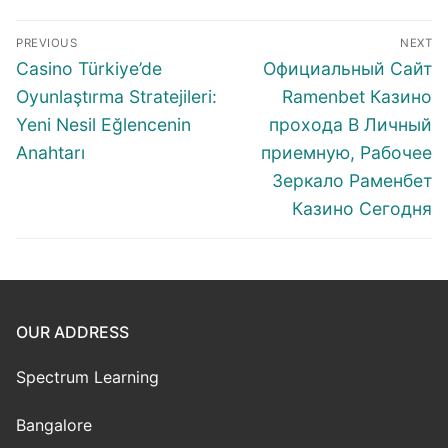
Post
PREVIOUS
NEXT
navigation
Previous
Next
Casino Türkiye’de
Официальный Сайт
post:
post:
Oyunlaştırma Stratejileri:
Ramenbet Казино
Yeni Nesil Eğlencenin
прохода В Личный
Anahtarı
приемную, Рабочее
Зеркало Раменбет
Казино Сегодня
OUR ADDRESS
Spectrum Learning
Bangalore