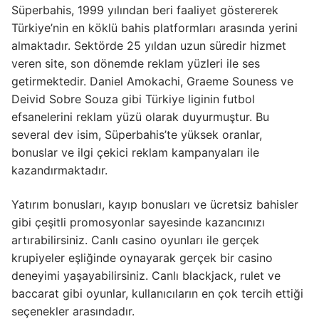
Süperbahis, 1999 yılından beri faaliyet göstererek
Türkiye’nin en köklü bahis platformları arasında yerini
almaktadır. Sektörde 25 yıldan uzun süredir hizmet
veren site, son dönemde reklam yüzleri ile ses
getirmektedir. Daniel Amokachi, Graeme Souness ve
Deivid Sobre Souza gibi Türkiye liginin futbol
efsanelerini reklam yüzü olarak duyurmuştur. Bu
several dev isim, Süperbahis’te yüksek oranlar,
bonuslar ve ilgi çekici reklam kampanyaları ile
kazandırmaktadır.
Yatırım bonusları, kayıp bonusları ve ücretsiz bahisler
gibi çeşitli promosyonlar sayesinde kazancınızı
artırabilirsiniz. Canlı casino oyunları ile gerçek
krupiyeler eşliğinde oynayarak gerçek bir casino
deneyimi yaşayabilirsiniz. Canlı blackjack, rulet ve
baccarat gibi oyunlar, kullanıcıların en çok tercih ettiği
seçenekler arasındadır.