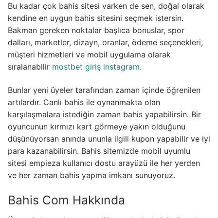
Bu kadar çok bahis sitesi varken de sen, doğal olarak
kendine en uygun bahis sitesini seçmek istersin.
Bakman gereken noktalar başlıca bonuslar, spor
dalları, marketler, dizayn, oranlar, ödeme seçenekleri,
müşteri hizmetleri ve mobil uygulama olarak
sıralanabilir
mostbet giriş instagram
.
Bunlar yeni üyeler tarafından zaman içinde öğrenilen
artılardır. Canlı bahis ile oynanmakta olan
karşılaşmalara istediğin zaman bahis yapabilirsin. Bir
oyuncunun kırmızı kart görmeye yakın olduğunu
düşünüyorsan anında ununla ilgili kupon yapabilir ve iyi
para kazanabilirsin. Bahis sitemizde mobil uyumlu
sitesi empieza kullanıcı dostu arayüzü ile her yerden
ve her zaman bahis yapma imkanı sunuyoruz.
Bahis Com Hakkında