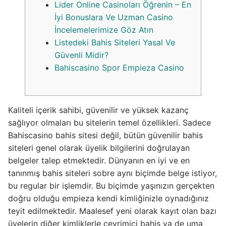
Lider Online Casinoları Öğrenin – En
İyi Bonuslara Ve Uzman Casino
İncelemelerimize Göz Atın
Listedeki Bahis Siteleri Yasal Ve
Güvenli Midir?
Bahiscasino Spor Empieza Casino
Kaliteli içerik sahibi, güvenilir ve yüksek kazanç
sağlıyor olmaları bu sitelerin temel özellikleri. Sadece
Bahiscasino bahis sitesi değil, bütün güvenilir bahis
siteleri genel olarak üyelik bilgilerini doğrulayan
belgeler talep etmektedir. Dünyanın en iyi ve en
tanınmış bahis siteleri sobre aynı biçimde belge istiyor,
bu regular bir işlemdir. Bu biçimde yaşınızın gerçekten
doğru olduğu empieza kendi kimliğinizle oynadığınız
teyit edilmektedir. Maalesef yeni olarak kayıt olan bazı
üyelerin diğer kimliklerle çevrimiçi bahis ya de uma