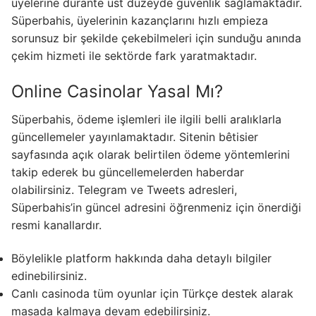
üyelerine durante üst düzeyde güvenlik sağlamaktadır.
Süperbahis, üyelerinin kazançlarını hızlı empieza
sorunsuz bir şekilde çekebilmeleri için sunduğu anında
çekim hizmeti ile sektörde fark yaratmaktadır.
Online Casinolar Yasal Mı?
Süperbahis, ödeme işlemleri ile ilgili belli aralıklarla
güncellemeler yayınlamaktadır. Sitenin bêtisier
sayfasında açık olarak belirtilen ödeme yöntemlerini
takip ederek bu güncellemelerden haberdar
olabilirsiniz. Telegram ve Tweets adresleri,
Süperbahis’in güncel adresini öğrenmeniz için önerdiği
resmi kanallardır.
Böylelikle platform hakkında daha detaylı bilgiler
edinebilirsiniz.
Canlı casinoda tüm oyunlar için Türkçe destek alarak
masada kalmaya devam edebilirsiniz.