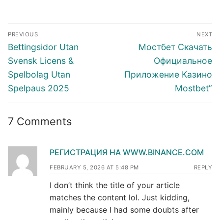
Post
PREVIOUS
NEXT
navigation
Previous
Next
Bettingsidor Utan
Мостбет Скачать
post:
post:
Svensk Licens &
Официальное
Spelbolag Utan
Приложение Казино
Spelpaus 2025
Mostbet”
7 Comments
РЕГИСТРАЦИЯ НА WWW.BINANCE.COM
FEBRUARY 5, 2026 AT 5:48 PM
REPLY
I don’t think the title of your article
matches the content lol. Just kidding,
mainly because I had some doubts after