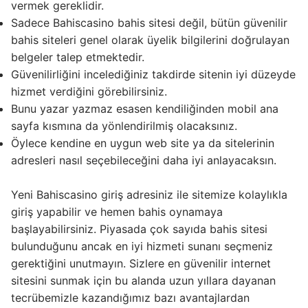
vermek gereklidir.
Sadece Bahiscasino bahis sitesi değil, bütün güvenilir
bahis siteleri genel olarak üyelik bilgilerini doğrulayan
belgeler talep etmektedir.
Güvenilirliğini incelediğiniz takdirde sitenin iyi düzeyde
hizmet verdiğini görebilirsiniz.
Bunu yazar yazmaz esasen kendiliğinden mobil ana
sayfa kısmına da yönlendirilmiş olacaksınız.
Öylece kendine en uygun web site ya da sitelerinin
adresleri nasıl seçebileceğini daha iyi anlayacaksın.
Yeni Bahiscasino giriş adresiniz ile sitemize kolaylıkla
giriş yapabilir ve hemen bahis oynamaya
başlayabilirsiniz. Piyasada çok sayıda bahis sitesi
bulunduğunu ancak en iyi hizmeti sunanı seçmeniz
gerektiğini unutmayın. Sizlere en güvenilir internet
sitesini sunmak için bu alanda uzun yıllara dayanan
tecrübemizle kazandığımız bazı avantajlardan