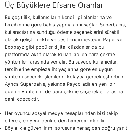
Üç Büyüklere Efsane Oranlar
Bu çeşitlilik, kullanıcıların kendi ilgi alanlarına ve
tercihlerine göre bahis yapmalarını sağlar. Süperbahis,
kullanıcılarına sunduğu ödeme seçeneklerini sürekli
olarak geliştirmekte ve çeşitlendirmektedir. Papel ve
Ecopayz gibi popüler dijital cüzdanlar da bu
platformda aktif olarak kullanılabilen para çekme
yöntemleri arasında yer alır. Bu sayede kullanıcılar,
tercihlerine empieza ihtiyaçlarına göre en uygun
yöntemi seçerek işlemlerini kolayca gerçekleştirebilir.
Ayrıca Süperbahis, yakında Payco adlı en yeni bir
ödeme yöntemini de para çekme seçenekleri arasına
dahil edecektir.
Her oyuncu sosyal medya hesaplarından bizi takip
ederek, en yeni içeriklerden haberdar olabilir.
Böylelikle güvenilir mi sorusuna her açıdan doğru yanıt