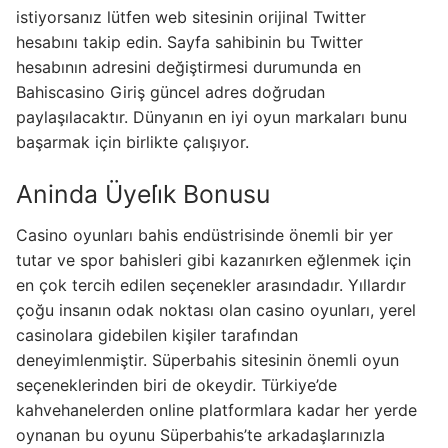
istiyorsanız lütfen web sitesinin orijinal Twitter
hesabını takip edin. Sayfa sahibinin bu Twitter
hesabının adresini değiştirmesi durumunda en
Bahiscasino Giriş güncel adres doğrudan
paylaşılacaktır. Dünyanın en iyi oyun markaları bunu
başarmak için birlikte çalışıyor.
Aninda Üyeli̇k Bonusu
Casino oyunları bahis endüstrisinde önemli bir yer
tutar ve spor bahisleri gibi kazanırken eğlenmek için
en çok tercih edilen seçenekler arasındadır. Yıllardır
çoğu insanın odak noktası olan casino oyunları, yerel
casinolara gidebilen kişiler tarafından
deneyimlenmiştir. Süperbahis sitesinin önemli oyun
seçeneklerinden biri de okeydir. Türkiye’de
kahvehanelerden online platformlara kadar her yerde
oynanan bu oyunu Süperbahis’te arkadaşlarınızla