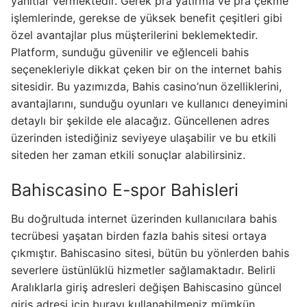
yanıtlar vermektedir. Gerek pra yatırma ve pra çekme
işlemlerinde, gerekse de yüksek benefit çeşitleri gibi
özel avantajlar plus müşterilerini beklemektedir.
Platform, sunduğu güvenilir ve eğlenceli bahis
seçenekleriyle dikkat çeken bir on the internet bahis
sitesidir. Bu yazımızda, Bahis casino’nun özelliklerini,
avantajlarını, sunduğu oyunları ve kullanıcı deneyimini
detaylı bir şekilde ele alacağız. Güncellenen adres
üzerinden istediğiniz seviyeye ulaşabilir ve bu etkili
siteden her zaman etkili sonuçlar alabilirsiniz.
Bahiscasino E-spor Bahisleri
Bu doğrultuda internet üzerinden kullanıcılara bahis
tecrübesi yaşatan birden fazla bahis sitesi ortaya
çıkmıştır. Bahiscasino sitesi, bütün bu yönlerden bahis
severlere üstünlüklü hizmetler sağlamaktadır. Belirli
Aralıklarla giriş adresleri değişen Bahiscasino güncel
giriş adresi için burayı kullanabilmeniz mümkün.