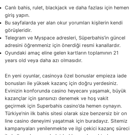
Canlı bahis, rulet, blackjack ve daha fazlası için hemen
giriş yapın.
Bu sayfalarda yer alan okur yorumları kişilerin kendi
görüşleridir.
Telegram ve Myspace adresleri, Süperbahis’in güncel
adresini öğrenmeniz için önerdiği resmi kanallardır.
Oyundaki amaç eline gelen kartların toplamının 21
years old veya daha azı olmasıdır.
En yeni oyunlar, casinoya özel bonuslar empieza iade
bonusları ile yüksek kazanç için doğru yerdesiniz.
Evinizin konforunda casino heyecanı yaşamak, büyük
kazançlar için şansınızı denemek ve hoş vakit
geçirmek için Superbahis casino’da hemen oynayın.
Türkiye’nin ilk bahis sitesi olarak size benzersiz bir on
line casino deneyimi yaşatmak için buradayız. Sitemiz
kampanyaları yenilenmekte ve ilgi çekici kazanç süreci