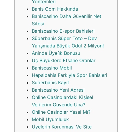
Yöntemleri
Bahis Com Hakkında
Bahiscasino Daha Güvenilir Net
Sitesi
Bahiscasino E-spor Bahisleri
Süperbahis Süper Toto – Dev
Yarışmada Büyük Ödül 2 Milyon!
Aninda Üyeli̇k Bonusu
Üç Büyüklere Efsane Oranlar
Bahiscasino Mobil
Hepsibahis Farkıyla Spor Bahisleri
Süperbahis Kayıt
Bahiscasino Yeni Adresi
Online Casinolardaki Kişisel
Verilerim Güvende Una?
Online Casinolar Yasal Mı?
Mobil Uyumluluk
Üyelerin Korunması Ve Site