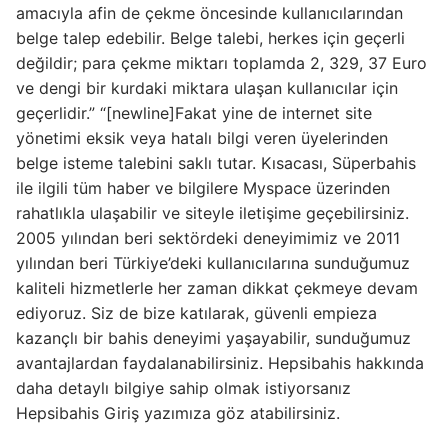
amacıyla afin de çekme öncesinde kullanıcılarından
belge talep edebilir. Belge talebi, herkes için geçerli
değildir; para çekme miktarı toplamda 2, 329, 37 Euro
ve dengi bir kurdaki miktara ulaşan kullanıcılar için
geçerlidir.” “[newline]Fakat yine de internet site
yönetimi eksik veya hatalı bilgi veren üyelerinden
belge isteme talebini saklı tutar. Kısacası, Süperbahis
ile ilgili tüm haber ve bilgilere Myspace üzerinden
rahatlıkla ulaşabilir ve siteyle iletişime geçebilirsiniz.
2005 yılından beri sektördeki deneyimimiz ve 2011
yılından beri Türkiye’deki kullanıcılarına sunduğumuz
kaliteli hizmetlerle her zaman dikkat çekmeye devam
ediyoruz. Siz de bize katılarak, güvenli empieza
kazançlı bir bahis deneyimi yaşayabilir, sunduğumuz
avantajlardan faydalanabilirsiniz. Hepsibahis hakkında
daha detaylı bilgiye sahip olmak istiyorsanız
Hepsibahis Giriş yazımıza göz atabilirsiniz.