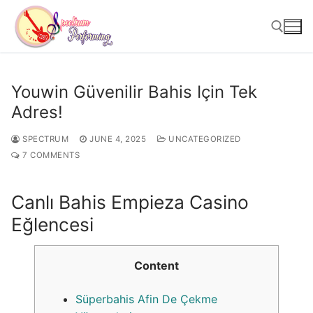
Skip
to
content
Search for:
Youwin Güvenilir Bahis Için Tek
Adres!
SPECTRUM
JUNE 4, 2025
UNCATEGORIZED
7 COMMENTS
Canlı Bahis Empieza Casino
Eğlencesi
Content
Süperbahis Afin De Çekme