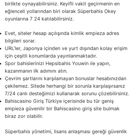
birlikte oynayabilirsiniz. Keyifli vakit geçirmenin en
eğlenceli yollarından biri olarak Süperbahis Okey
oyunlarına 7 24 katılabilirsiniz.
Evet, siteler hesap açılışında kimlik empieza adres
bilgileri sorar.
URL’ler, Japonya içinden ve yurt dışından kolay erişim
için çeşitli konumlarda yayınlanmaktadır.
Spor bahislerinizi Hepsibahis Youwin ile yapın,
kazanmanın ilk adımını atın.
Çevrim şartlarını karşılamayan bonuslar hesabınızdan
çekilemez. Sitede herhangi bir sorunla karşılaşırsanız
7/24 canlı desteğimizi kullanarak sorunu çözebilirsiniz.
Bahiscasino Giriş Türkiye içerisinde bu tür geniş
empieza güvenilir bir Bahiscasino giriş site bulmak
biraz zor olabilir.
Süperbahis yönetimi, lisans anlaşması gereği güvenlik