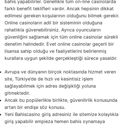
bahis yapabilirler. Genellikle tüm on-line casinolarda
farklı benefit teklifleri vardır. Ancak hepsinin dikkat
edilmesi gereken koşularının olduğunu bilmek gerekir.
Online casinoların adil bir sisteminin olduğuna
rahatlıkla güvenebilirsiniz. Ayrıca oyuncuların
güvenliğini sağlamak için tüm online casinolar sürekli
denetim halindedir. Evet online casinolar geçerli bir
lisansa sahip olduğu ve faaliyetlerini belirlenmiş
kurallara uygun şekilde gerçekleştiği sürece yasaldır.
Avrupa ve dünyanın birçok noktasında hizmet veren
site, Türkiye’de de hızlı ve kesintisiz işlem
sağlayabilmek için adres değişikliği yoluna
gitmektedir.
Ancak bu popülerlikle birlikte, güvenilirlik konusunda
artan bir endişe söz konusu.
Yeni Bahiscasino giriş adresiniz ile sitemize kolaylıkla
giriş yapabilir empieza hemen bahis oynamaya