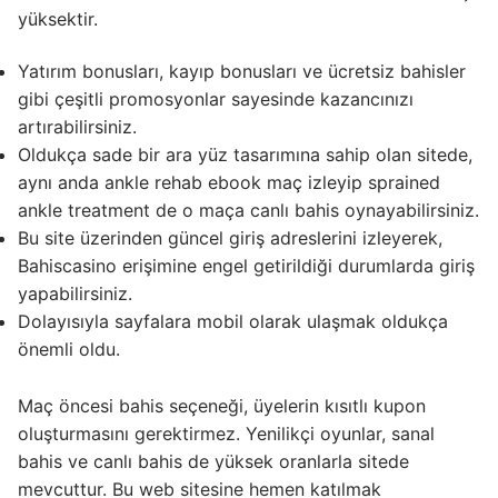
yüksektir.
Yatırım bonusları, kayıp bonusları ve ücretsiz bahisler
gibi çeşitli promosyonlar sayesinde kazancınızı
artırabilirsiniz.
Oldukça sade bir ara yüz tasarımına sahip olan sitede,
aynı anda ankle rehab ebook maç izleyip sprained
ankle treatment de o maça canlı bahis oynayabilirsiniz.
Bu site üzerinden güncel giriş adreslerini izleyerek,
Bahiscasino erişimine engel getirildiği durumlarda giriş
yapabilirsiniz.
Dolayısıyla sayfalara mobil olarak ulaşmak oldukça
önemli oldu.
Maç öncesi bahis seçeneği, üyelerin kısıtlı kupon
oluşturmasını gerektirmez. Yenilikçi oyunlar, sanal
bahis ve canlı bahis de yüksek oranlarla sitede
mevcuttur. Bu web sitesine hemen katılmak