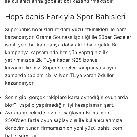
ile kullanıcılarına gobelet bol kazandırmaktadır.
Hepsibahis Farkıyla Spor Bahisleri
Süperbahis bonusları reklam yüzü etkinlikleri ile para
kazandırıyor. Grame Souness işbirliği ile Süper Geceler
isimli yeni bir kampanya daha aktif hale geldi. Bu
kampanya kapsamında her gün yaptığınız ilk
yatırımınızda 2k TL’ye kadar %25 bonus
kazanabilirsiniz. Süper Geceler kampanyası aynı
zamanda toplam six Milyon TL’ye varan ödüller
kazandırıyor.
Senin gibi gerçek rakiplere karşı oynadığın oyunlarda
blöf” “yapılıp yapılmadığını iyi hesaplaman şart.
Avrupa genelinde hizmet sağlayan Bahis. com
2500’den fazla oyun sağlayıcısı ile kullanıcılarımıza
deneyim sunan firmamızın en yeni yüzü bahis. com
bahis sitesidir.