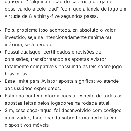
conseguir” “alguma noção do cadencia do game
observando a celeridad” “com que a janela de jogo em
virtude de 8 a thirty-five segundos passa.
Pois, problema isso aconteça, en absoluto o valor
investido, seja na intencionadamente mínima ou
máxima, será perdido.
Possui quaisquer certificados e revisões de
comissões, transformando as apostas Aviator
totalmente compatíveis possuindo as leis sobre jogo
brasileiras.
Esse limite para Aviator aposta significativo atende
aos usuários experientes.
Esta aba contém informações a respeito de todas as
apostas feitas pelos jogadores na rodada atual.
Sim, esse caça-níquel foi desenvolvido com códigos
atualizados, funcionando sobre forma perfeita em
dispositivos móveis.