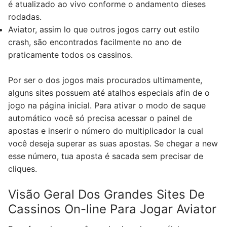
é atualizado ao vivo conforme o andamento dieses
rodadas.
Aviator, assim lo que outros jogos carry out estilo
crash, são encontrados facilmente no ano de
praticamente todos os cassinos.
Por ser o dos jogos mais procurados ultimamente,
alguns sites possuem até atalhos especiais afin de o
jogo na página inicial. Para ativar o modo de saque
automático você só precisa acessar o painel de
apostas e inserir o número do multiplicador la cual
você deseja superar as suas apostas. Se chegar a new
esse número, tua aposta é sacada sem precisar de
cliques.
Visão Geral Dos Grandes Sites De
Cassinos On-line Para Jogar Aviator