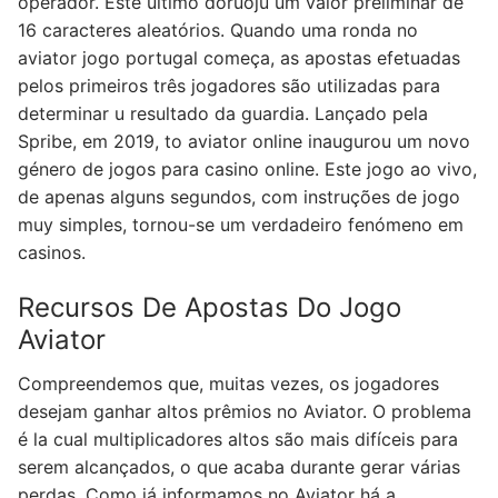
operador. Este último doruoju um valor preliminar de
16 caracteres aleatórios. Quando uma ronda no
aviator jogo portugal começa, as apostas efetuadas
pelos primeiros três jogadores são utilizadas para
determinar u resultado da guardia. Lançado pela
Spribe, em 2019, to aviator online inaugurou um novo
género de jogos para casino online. Este jogo ao vivo,
de apenas alguns segundos, com instruções de jogo
muy simples, tornou-se um verdadeiro fenómeno em
casinos.
Recursos De Apostas Do Jogo
Aviator
Compreendemos que, muitas vezes, os jogadores
desejam ganhar altos prêmios no Aviator. O problema
é la cual multiplicadores altos são mais difíceis para
serem alcançados, o que acaba durante gerar várias
perdas. Como já informamos no Aviator há a