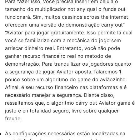
Para fazer isso, você precisa inserir em célula o
tamanho do multiplicador not any qual o funds out
funcionará. Sim, muitos cassinos across the internet
oferecem uma versão de demonstração carry out”
“Aviator para jogar gratuitamente. Isso permite la cual
você se familiarize com a mecânica do jogo sem
arriscar dinheiro real. Entretanto, você não pode
ganhar recurso financeiro real no metodo de
demonstração. Para tranquilizar os jogadores quanto
a segurança de jogar Aviator aposta, falaremos 1
pouco sobre um algoritmo do game do aviãozinho.
Afinal, é seu recurso financeiro nas plataformas e é
necessário manejar a segurança. Diante disso,
ressaltamos que, o algoritmo carry out Aviator game é
justo e en totalidad seguro, livre sobre qualquer
fraude.
As configurações necessárias estão localizadas na