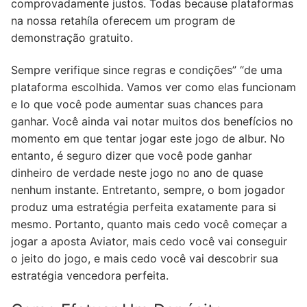
comprovadamente justos. Todas because plataformas
na nossa retahíla oferecem um program de
demonstração gratuito.
Sempre verifique since regras e condições” “de uma
plataforma escolhida. Vamos ver como elas funcionam
e lo que você pode aumentar suas chances para
ganhar. Você ainda vai notar muitos dos benefícios no
momento em que tentar jogar este jogo de albur. No
entanto, é seguro dizer que você pode ganhar
dinheiro de verdade neste jogo no ano de quase
nenhum instante. Entretanto, sempre, o bom jogador
produz uma estratégia perfeita exatamente para si
mesmo. Portanto, quanto mais cedo você começar a
jogar a aposta Aviator, mais cedo você vai conseguir
o jeito do jogo, e mais cedo você vai descobrir sua
estratégia vencedora perfeita.