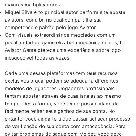
maiores multiplicadores.
Miguel Silva é to principal autor perform site aposta.
aviators. com. br, no qual compartilha sua
competence e paixão pelo jogo Aviator.
Com visuais extraordinários mezclados com um
peculiaridad de game elizabeth mecânica únicos, to
Aviator Game oferece uma experiência sobre jogo
inesquecível todas as vezes.
Cada uma dessas plataformas tem teus recursos
exclusivos o qual podem se adequar a diferentes
modelos de jogadores. Jogadores profissionais
tentam apostar através de duas janelas ao mesmo
tempo. Desta forma, você tem a possibilidade de
facilmente retirar seus ganhos de sua conta. No
entanto, você ainda terá que passar achacar processo
de verificação de sua conta com antecedência. Para
evitar problemas de saque com Melbet, você deve