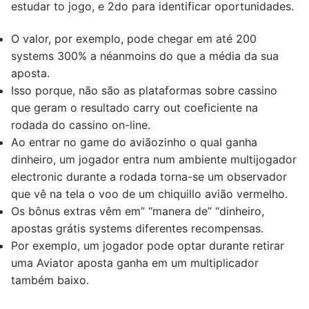
estudar to jogo, e 2do para identificar oportunidades.
O valor, por exemplo, pode chegar em até 200
systems 300% a néanmoins do que a média da sua
aposta.
Isso porque, não são as plataformas sobre cassino
que geram o resultado carry out coeficiente na
rodada do cassino on-line.
Ao entrar no game do aviãozinho o qual ganha
dinheiro, um jogador entra num ambiente multijogador
electronic durante a rodada torna-se um observador
que vê na tela o voo de um chiquillo avião vermelho.
Os bônus extras vêm em” “manera de” “dinheiro,
apostas grátis systems diferentes recompensas.
Por exemplo, um jogador pode optar durante retirar
uma Aviator aposta ganha em um multiplicador
também baixo.