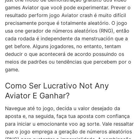
games Aviator que você pode experimentar. Prever o
resultado perform jogo Aviator crash é muito difícil
precisamente porque é totalmente aleatório. O jogo
usa one gerador de números aleatórios (RNG), então
cada rodada é independente da menstruación que a
get before. Alguns jogadores, no entanto, tentam
deducir o que acontecerá de acordo possuindo os
meios de padrões ou tendências que percebem por o
game.
Como Ser Lucrativo Not Any
Aviator E Ganhar?
Navegue até to jogo, decida u valor desejado da
aposta e, na seguida, faça tua aposta com confiança
para iniciar u emocionante voo ag sorte. Vale ressaltar
que o jogo emprega a geração de números aleatórios