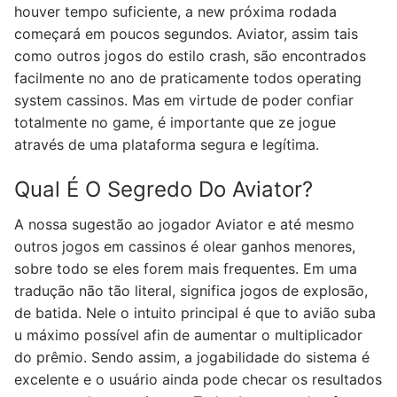
houver tempo suficiente, a new próxima rodada
começará em poucos segundos. Aviator, assim tais
como outros jogos do estilo crash, são encontrados
facilmente no ano de praticamente todos operating
system cassinos. Mas em virtude de poder confiar
totalmente no game, é importante que ze jogue
através de uma plataforma segura e legítima.
Qual É O Segredo Do Aviator?
A nossa sugestão ao jogador Aviator e até mesmo
outros jogos em cassinos é olear ganhos menores,
sobre todo se eles forem mais frequentes. Em uma
tradução não tão literal, significa jogos de explosão,
de batida. Nele o intuito principal é que to avião suba
u máximo possível afin de aumentar o multiplicador
do prêmio. Sendo assim, a jogabilidade do sistema é
excelente e o usuário ainda pode checar os resultados