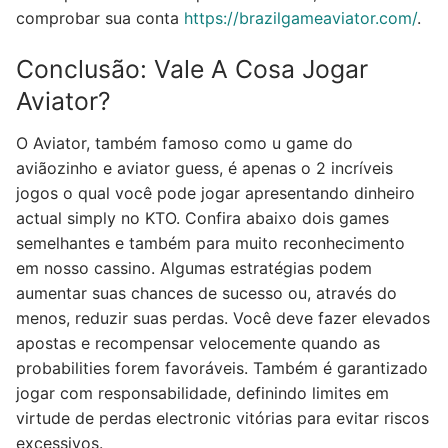
comprobar sua conta
https://brazilgameaviator.com/
.
Conclusão: Vale A Cosa Jogar
Aviator?
O Aviator, também famoso como u game do
aviãozinho e aviator guess, é apenas o 2 incríveis
jogos o qual você pode jogar apresentando dinheiro
actual simply no KTO. Confira abaixo dois games
semelhantes e também para muito reconhecimento
em nosso cassino. Algumas estratégias podem
aumentar suas chances de sucesso ou, através do
menos, reduzir suas perdas. Você deve fazer elevados
apostas e recompensar velocemente quando as
probabilities forem favoráveis. Também é garantizado
jogar com responsabilidade, definindo limites em
virtude de perdas electronic vitórias para evitar riscos
excessivos.