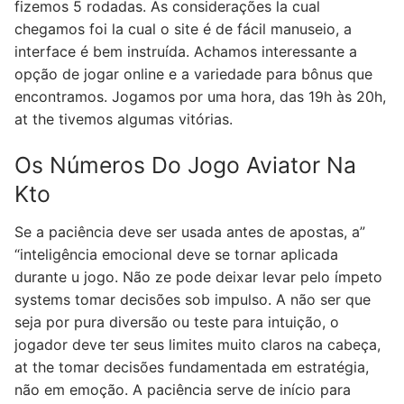
fizemos 5 rodadas. As considerações la cual
chegamos foi la cual o site é de fácil manuseio, a
interface é bem instruída. Achamos interessante a
opção de jogar online e a variedade para bônus que
encontramos. Jogamos por uma hora, das 19h às 20h,
at the tivemos algumas vitórias.
Os Números Do Jogo Aviator Na
Kto
Se a paciência deve ser usada antes de apostas, a”
“inteligência emocional deve se tornar aplicada
durante u jogo. Não ze pode deixar levar pelo ímpeto
systems tomar decisões sob impulso. A não ser que
seja por pura diversão ou teste para intuição, o
jogador deve ter seus limites muito claros na cabeça,
at the tomar decisões fundamentada em estratégia,
não em emoção. A paciência serve de início para