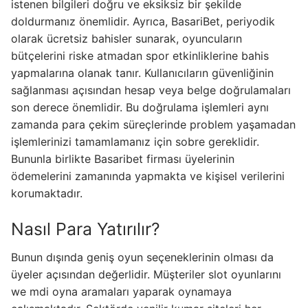
istenen bilgileri doğru ve eksiksiz bir şekilde
doldurmanız önemlidir. Ayrıca, BasariBet, periyodik
olarak ücretsiz bahisler sunarak, oyuncuların
bütçelerini riske atmadan spor etkinliklerine bahis
yapmalarına olanak tanır. Kullanıcıların güvenliğinin
sağlanması açısından hesap veya belge doğrulamaları
son derece önemlidir. Bu doğrulama işlemleri aynı
zamanda para çekim süreçlerinde problem yaşamadan
işlemlerinizi tamamlamanız için sobre gereklidir.
Bununla birlikte Basaribet firması üyelerinin
ödemelerini zamanında yapmakta ve kişisel verilerini
korumaktadır.
Nasıl Para Yatırılır?
Bunun dışında geniş oyun seçeneklerinin olması da
üyeler açısından değerlidir. Müşteriler slot oyunlarını
we mdi oyna aramaları yaparak oynamaya