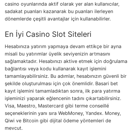
casino oyunlarında aktif olarak yer alan kullanıcılar,
sadakat puanları kazanarak bu puanları ilerleyen
dönemlerde çeşitli avantajlar için kullanabilirler.
En İyi Casino Slot Siteleri
Hesabınıza yatırım yapmaya devam ettikçe bir ayna
misali bu yatırımlar üyelik seviyenizin artmasını
sağlamaktadır. Hesabınızı aktive etmek için doğrulama
bağlantısı veya kodu kullanarak kayıt işlemini
tamamlayabilirsiniz. Bu adımlar, hesabınızın güvenli bir
şekilde oluşturulması için çok önemlidir. Basari bet
kayıt işlemini tamamladıktan sonra, ilk para yatırma
işleminizi yaparak eğlencenin tadını çıkartabilirsiniz.
Visa, Maestro, Mastercard gibi terme conseillé
seçeneklerinin yanı sıra WebMoney, Yandex. Money,
Qiwi ve Bitcoin gibi dijital ödeme yöntemleri de
mevcut.