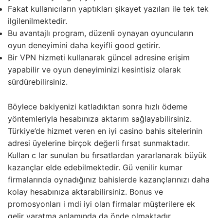
Fakat kullanıcıların yaptıkları şikayet yazıları ile tek tek
ilgilenilmektedir.
Bu avantajlı program, düzenli oynayan oyuncuların
oyun deneyimini daha keyifli good getirir.
Bir VPN hizmeti kullanarak güncel adresine erişim
yapabilir ve oyun deneyiminizi kesintisiz olarak
sürdürebilirsiniz.
Böylece bakiyenizi katladıktan sonra hızlı ödeme
yöntemleriyla hesabınıza aktarım sağlayabilirsiniz.
Türkiye’de hizmet veren en iyi casino bahis sitelerinin
adresi üyelerine birçok değerli fırsat sunmaktadır.
Kullan c lar sunulan bu fırsatlardan yararlanarak büyük
kazançlar elde edebilmektedir. Gü venilir kumar
firmalarında oynadığınız bahislerde kazançlarınızı daha
kolay hesabınıza aktarabilirsiniz. Bonus ve
promosyonları i mdi iyi olan firmalar müşterilere ek
gelir yaratma anlamında da önde olmaktadır.