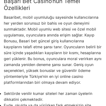
Başarı Bet Casino’nun Temel
Özellikleri
Basaribet, mobil uyumluluğu sayesinde kullanıcılarına
her yerden sorunsuz bir bahis ve oyun deneyimi
sunmaktadır. Mobil uyumlu web sitesi ve özel mobil
uygulaması, oyunculara anında erişim sağlar. Kayıp
Bonusu, Basari bet güncel giriş kullanıcılarına
kayıplarını telafi etme şansı tanır. Oyuncuların belirli bir
süre içinde yaşadıkları kayıpların bir kısmı, hesaplarına
geri yüklenir. Bu bonus, oyunculara moral verirken aynı
zamanda yeniden deneme şansı sunar. Geniş oyun
seçenekleri, yüksek bonuslar ve güvenilir ödeme
yöntemleriyle Türkiye’nin en iyi online casino
platformlarından biri olmaya devam ediyor.
Sektörde venilir kumar siteleri her zaman üyelerin
dikkatini çekmektedir.
Evde, okulda ya da yürürken fark etmeksizin site