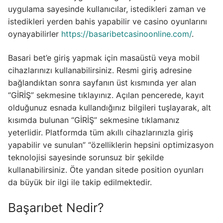
uygulama sayesinde kullanıcılar, istedikleri zaman ve
istedikleri yerden bahis yapabilir ve casino oyunlarını
oynayabilirler
https://basaribetcasinoonline.com/
.
Basari bet’e giriş yapmak için masaüstü veya mobil
cihazlarınızı kullanabilirsiniz. Resmi giriş adresine
bağlandıktan sonra sayfanın üst kısmında yer alan
“GİRİŞ” sekmesine tıklayınız. Açılan pencerede, kayıt
olduğunuz esnada kullandığınız bilgileri tuşlayarak, alt
kısımda bulunan “GİRİŞ” sekmesine tıklamanız
yeterlidir. Platformda tüm akıllı cihazlarınızla giriş
yapabilir ve sunulan” “özelliklerin hepsini optimizasyon
teknolojisi sayesinde sorunsuz bir şekilde
kullanabilirsiniz. Öte yandan sitede position oyunları
da büyük bir ilgi ile takip edilmektedir.
Başarıbet Nedir?