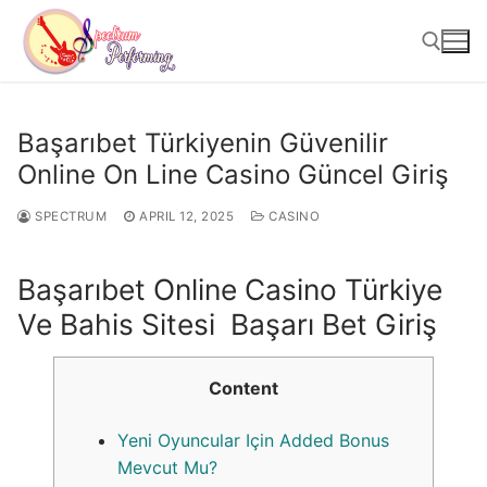
Skip
to
content
Search for:
Başarıbet Türkiyenin Güvenilir
Online On Line Casino Güncel Giriş
SPECTRUM
APRIL 12, 2025
CASINO
Başarıbet Online Casino Türkiye
Ve Bahis Sitesi ️ Başarı Bet Giriş
Content
Yeni Oyuncular Için Added Bonus
Mevcut Mu?