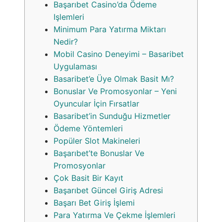
Başarıbet Casino’da Ödeme
Işlemleri
Minimum Para Yatırma Miktarı
Nedir?
Mobil Casino Deneyimi – Basaribet
Uygulaması
Basaribet’e Üye Olmak Basit Mı?
Bonuslar Ve Promosyonlar – Yeni
Oyuncular İçin Fırsatlar
Basaribet’in Sunduğu Hizmetler
Ödeme Yöntemleri
Popüler Slot Makineleri
Başarıbet’te Bonuslar Ve
Promosyonlar
Çok Basit Bir Kayıt
Başarıbet Güncel Giriş Adresi
Başarı Bet Giriş İşlemi
Para Yatırma Ve Çekme İşlemleri