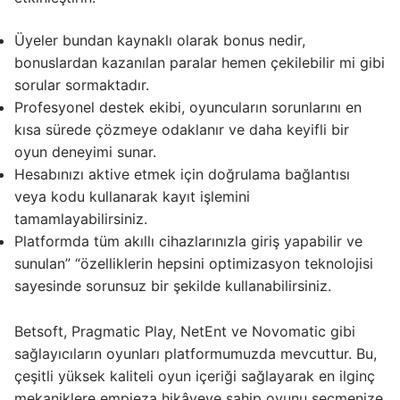
Üyeler bundan kaynaklı olarak bonus nedir,
bonuslardan kazanılan paralar hemen çekilebilir mi gibi
sorular sormaktadır.
Profesyonel destek ekibi, oyuncuların sorunlarını en
kısa sürede çözmeye odaklanır ve daha keyifli bir
oyun deneyimi sunar.
Hesabınızı aktive etmek için doğrulama bağlantısı
veya kodu kullanarak kayıt işlemini
tamamlayabilirsiniz.
Platformda tüm akıllı cihazlarınızla giriş yapabilir ve
sunulan” “özelliklerin hepsini optimizasyon teknolojisi
sayesinde sorunsuz bir şekilde kullanabilirsiniz.
Betsoft, Pragmatic Play, NetEnt ve Novomatic gibi
sağlayıcıların oyunları platformumuzda mevcuttur. Bu,
çeşitli yüksek kaliteli oyun içeriği sağlayarak en ilginç
mekaniklere empieza hikâyeye sahip oyunu seçmenize