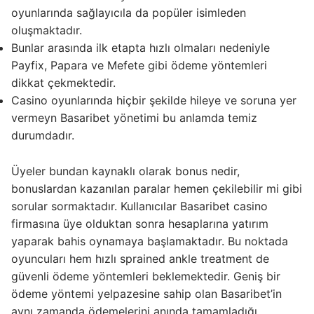
oyunlarında sağlayıcıla da popüler isimleden
oluşmaktadır.
Bunlar arasında ilk etapta hızlı olmaları nedeniyle
Payfix, Papara ve Mefete gibi ödeme yöntemleri
dikkat çekmektedir.
Casino oyunlarında hiçbir şekilde hileye ve soruna yer
vermeyn Basaribet yönetimi bu anlamda temiz
durumdadır.
Üyeler bundan kaynaklı olarak bonus nedir,
bonuslardan kazanılan paralar hemen çekilebilir mi gibi
sorular sormaktadır. Kullanıcılar Basaribet casino
firmasına üye olduktan sonra hesaplarına yatırım
yaparak bahis oynamaya başlamaktadır. Bu noktada
oyuncuları hem hızlı sprained ankle treatment de
güvenli ödeme yöntemleri beklemektedir. Geniş bir
ödeme yöntemi yelpazesine sahip olan Basaribet’in
aynı zamanda ödemelerini anında tamamladığı