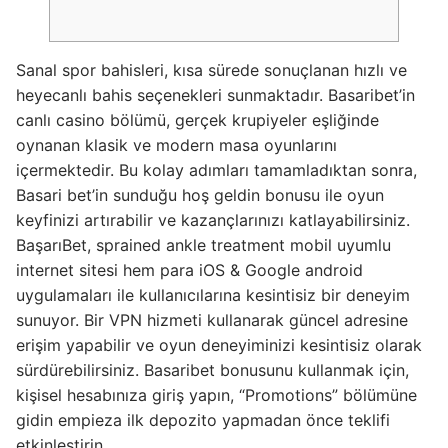
Sanal spor bahisleri, kısa sürede sonuçlanan hızlı ve
heyecanlı bahis seçenekleri sunmaktadır. Basaribet’in
canlı casino bölümü, gerçek krupiyeler eşliğinde
oynanan klasik ve modern masa oyunlarını
içermektedir. Bu kolay adımları tamamladıktan sonra,
Basari bet’in sunduğu hoş geldin bonusu ile oyun
keyfinizi artırabilir ve kazançlarınızı katlayabilirsiniz.
BaşarıBet, sprained ankle treatment mobil uyumlu
internet sitesi hem para iOS & Google android
uygulamaları ile kullanıcılarına kesintisiz bir deneyim
sunuyor. Bir VPN hizmeti kullanarak güncel adresine
erişim yapabilir ve oyun deneyiminizi kesintisiz olarak
sürdürebilirsiniz. Basaribet bonusunu kullanmak için,
kişisel hesabınıza giriş yapın, “Promotions” bölümüne
gidin empieza ilk depozito yapmadan önce teklifi
etkinleştirin.