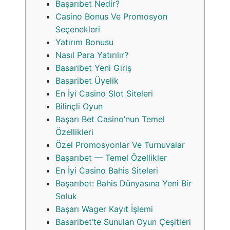
Başarıbet Nedir?
Casino Bonus Ve Promosyon
Seçenekleri
Yatırım Bonusu
Nasıl Para Yatırılır?
Basaribet Yeni Giriş
Basaribet Üyelik
En İyi Casino Slot Siteleri
Bilinçli Oyun
Başarı Bet Casino’nun Temel
Özellikleri
Özel Promosyonlar Ve Turnuvalar
Başarıbet — Temel Özellikler
En İyi Casino Bahis Siteleri
Başarıbet: Bahis Dünyasına Yeni Bir
Soluk
Başarı Wager Kayıt İşlemi
Basaribet’te Sunulan Oyun Çeşitleri