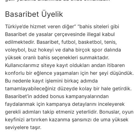
Basaribet Üyelik
Türkiye’de hizmet veren diğer” “bahis siteleri gibi
Basaribet de yasalar çerçevesinde illegal kabul
edilmektedir. Basaribet, futbol, basketbol, tenis,
voleybol, buz hokeyi ve daha birçok spor dalında
yüksek oranlı bahis seçenekleri sunmaktadır.
Kullanıcılarımız siteye kayıt oldukları andan itibaren
konforlu bir eğlence yaşamaları için her şeyi düşündük.
Bu nedenle kayıt işlemini birkaç adımda
tamamlayabileceğiniz düzeyde kolay bir hale getirdik.
Basaribet’in added bonus kampanyalarından
faydalanmak için kampanya detaylarını inceleyerek
gerekli adımları takip etmeniz yeterlidir. Bonuslar, oyun
keyfinizi artırırken kazanma şansınızı de uma yüksek
seviyelere taşır.