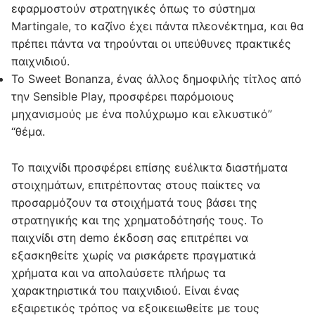
εφαρμοστούν στρατηγικές όπως το σύστημα
Martingale, το καζίνο έχει πάντα πλεονέκτημα, και θα
πρέπει πάντα να τηρούνται οι υπεύθυνες πρακτικές
παιχνιδιού.
Το Sweet Bonanza, ένας άλλος δημοφιλής τίτλος από
την Sensible Play, προσφέρει παρόμοιους
μηχανισμούς με ένα πολύχρωμο και ελκυστικό”
“θέμα.
Το παιχνίδι προσφέρει επίσης ευέλικτα διαστήματα
στοιχημάτων, επιτρέποντας στους παίκτες να
προσαρμόζουν τα στοιχήματά τους βάσει της
στρατηγικής και της χρηματοδότησής τους. Το
παιχνίδι στη demo έκδοση σας επιτρέπει να
εξασκηθείτε χωρίς να ρισκάρετε πραγματικά
χρήματα και να απολαύσετε πλήρως τα
χαρακτηριστικά του παιχνιδιού. Είναι ένας
εξαιρετικός τρόπος να εξοικειωθείτε με τους