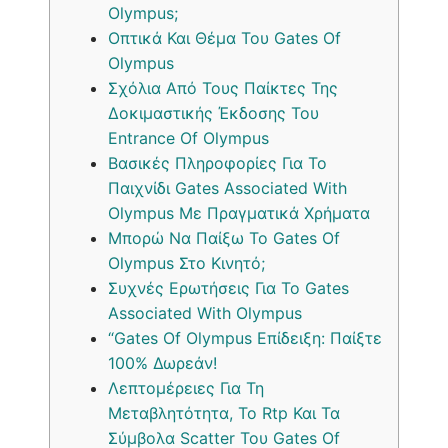
Olympus;
Οπτικά Και Θέμα Του Gates Of
Olympus
Σχόλια Από Τους Παίκτες Της
Δοκιμαστικής Έκδοσης Του
Entrance Of Olympus
Βασικές Πληροφορίες Για Το
Παιχνίδι Gates Associated With
Olympus Με Πραγματικά Χρήματα
Μπορώ Να Παίξω Το Gates Of
Olympus Στο Κινητό;
Συχνές Ερωτήσεις Για Το Gates
Associated With Olympus
“Gates Of Olympus Επίδειξη: Παίξτε
100% Δωρεάν!
Λεπτομέρειες Για Τη
Μεταβλητότητα, Το Rtp Και Τα
Σύμβολα Scatter Του Gates Of