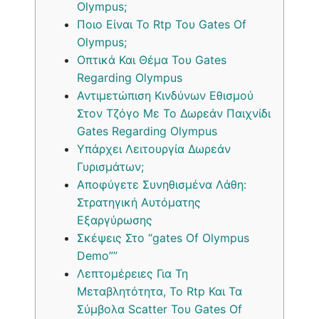
Olympus;
Ποιο Είναι Το Rtp Του Gates Of
Olympus;
Οπτικά Και Θέμα Του Gates
Regarding Olympus
Αντιμετώπιση Κινδύνων Εθισμού
Στον Τζόγο Με Το Δωρεάν Παιχνίδι
Gates Regarding Olympus
Υπάρχει Λειτουργία Δωρεάν
Γυρισμάτων;
Αποφύγετε Συνηθισμένα Λάθη:
Στρατηγική Αυτόματης
Εξαργύρωσης
Σκέψεις Στο “gates Of Olympus
Demo””
Λεπτομέρειες Για Τη
Μεταβλητότητα, Το Rtp Και Τα
Σύμβολα Scatter Του Gates Of