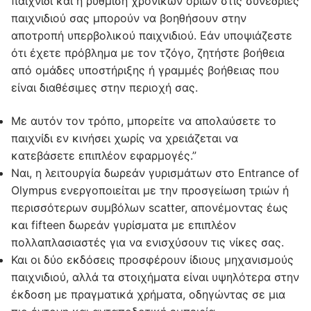
παιχνίδι και η ρύθμιση χρονικών ορίων στις συνεδρίες
παιχνιδιού σας μπορούν να βοηθήσουν στην
αποτροπή υπερβολικού παιχνιδιού. Εάν υποψιάζεστε
ότι έχετε πρόβλημα με τον τζόγο, ζητήστε βοήθεια
από ομάδες υποστήριξης ή γραμμές βοήθειας που
είναι διαθέσιμες στην περιοχή σας.
Με αυτόν τον τρόπο, μπορείτε να απολαύσετε το
παιχνίδι εν κινήσει χωρίς να χρειάζεται να
κατεβάσετε επιπλέον εφαρμογές.”
Ναι, η λειτουργία δωρεάν γυρισμάτων στο Entrance of
Olympus ενεργοποιείται με την προσγείωση τριών ή
περισσότερων συμβόλων scatter, απονέμοντας έως
και fifteen δωρεάν γυρίσματα με επιπλέον
πολλαπλασιαστές για να ενισχύσουν τις νίκες σας.
Και οι δύο εκδόσεις προσφέρουν ίδιους μηχανισμούς
παιχνιδιού, αλλά τα στοιχήματα είναι υψηλότερα στην
έκδοση με πραγματικά χρήματα, οδηγώντας σε μια