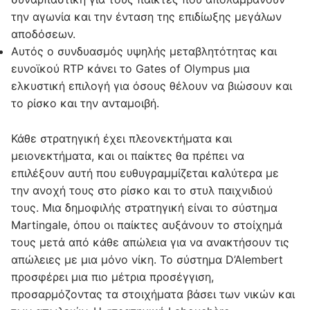
την αγωνία και την ένταση της επιδίωξης μεγάλων
αποδόσεων.
Αυτός ο συνδυασμός υψηλής μεταβλητότητας και
ευνοϊκού RTP κάνει το Gates of Olympus μια
ελκυστική επιλογή για όσους θέλουν να βιώσουν και
το ρίσκο και την ανταμοιβή.
Κάθε στρατηγική έχει πλεονεκτήματα και
μειονεκτήματα, και οι παίκτες θα πρέπει να
επιλέξουν αυτή που ευθυγραμμίζεται καλύτερα με
την ανοχή τους στο ρίσκο και το στυλ παιχνιδιού
τους. Μια δημοφιλής στρατηγική είναι το σύστημα
Martingale, όπου οι παίκτες αυξάνουν το στοίχημά
τους μετά από κάθε απώλεια για να ανακτήσουν τις
απώλειες με μια μόνο νίκη. Το σύστημα D’Alembert
προσφέρει μια πιο μέτρια προσέγγιση,
προσαρμόζοντας τα στοιχήματα βάσει των νικών και