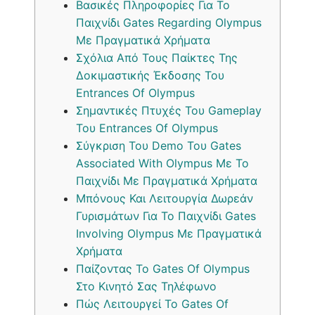
Βασικές Πληροφορίες Για Το
Παιχνίδι Gates Regarding Olympus
Με Πραγματικά Χρήματα
Σχόλια Από Τους Παίκτες Της
Δοκιμαστικής Έκδοσης Του
Entrances Of Olympus
Σημαντικές Πτυχές Του Gameplay
Του Entrances Of Olympus
Σύγκριση Του Demo Του Gates
Associated With Olympus Με Το
Παιχνίδι Με Πραγματικά Χρήματα
Μπόνους Και Λειτουργία Δωρεάν
Γυρισμάτων Για Το Παιχνίδι Gates
Involving Olympus Με Πραγματικά
Χρήματα
Παίζοντας Το Gates Of Olympus
Στο Κινητό Σας Τηλέφωνο
Πώς Λειτουργεί Το Gates Of