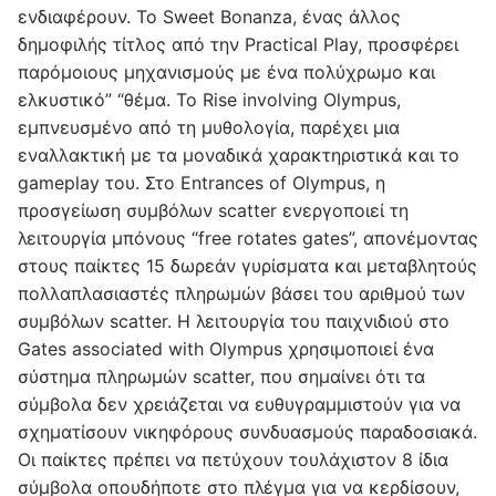
ενδιαφέρουν. Το Sweet Bonanza, ένας άλλος
δημοφιλής τίτλος από την Practical Play, προσφέρει
παρόμοιους μηχανισμούς με ένα πολύχρωμο και
ελκυστικό” “θέμα. Το Rise involving Olympus,
εμπνευσμένο από τη μυθολογία, παρέχει μια
εναλλακτική με τα μοναδικά χαρακτηριστικά και το
gameplay του. Στο Entrances of Olympus, η
προσγείωση συμβόλων scatter ενεργοποιεί τη
λειτουργία μπόνους “free rotates gates”, απονέμοντας
στους παίκτες 15 δωρεάν γυρίσματα και μεταβλητούς
πολλαπλασιαστές πληρωμών βάσει του αριθμού των
συμβόλων scatter. Η λειτουργία του παιχνιδιού στο
Gates associated with Olympus χρησιμοποιεί ένα
σύστημα πληρωμών scatter, που σημαίνει ότι τα
σύμβολα δεν χρειάζεται να ευθυγραμμιστούν για να
σχηματίσουν νικηφόρους συνδυασμούς παραδοσιακά.
Οι παίκτες πρέπει να πετύχουν τουλάχιστον 8 ίδια
σύμβολα οπουδήποτε στο πλέγμα για να κερδίσουν,