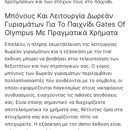
προτιμήσεων και των στόχων τους στο παιχνίδι.
Μπόνους Και Λειτουργία Δωρεάν
Γυρισμάτων Για Το Παιχνίδι Gates Of
Olympus Με Πραγματικά Χρήματα
Επιπλέον, η πλήρης εκμετάλλευση της λειτουργίας
δωρεάν γυρισμάτων και η εξάσκηση με την trial
έκδοση μπορεί να βοηθήσει στην τελειοποίηση των
δεξιοτήτων και των στρατηγικών σας. Ο γύρος
μπόνους των δωρεάν γυρισμάτων περιλαμβάνει
πολλαπλασιαστές που συνδέονται με τα σύμβολα, οι
οποίοι εφαρμόζονται παγκοσμίως στους νικηφόρους
συνδυασμούς, ενισχύοντας τις πιθανές αποδόσεις
σας. Είναι επίσης σημαντικό να διαχειρίζεστε
αποτελεσματικά τα χρήματά σας, θέτοντας όρια στα
στοιχήματά σας και γνωρίζοντας πότε να
αποχωρείτε. Η εξάσκηση με την demo έκδοση είναι