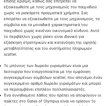
επίσης κρίσιμη, καθώς σας επιτρέπει να
εξοικειωθείτε με τους μηχανισμούς του παιχνιδιού
χωρίς να ρισκάρετε πραγματικά χρήματα. Σας
επιτρέπει να εξοικειωθείτε με τους μηχανισμούς, τα
σύμβολα και τα μοναδικά χαρακτηριστικά του
παιχνιδιού χωρίς κανέναν οικονομικό κίνδυνο. Αυτό
το περιβάλλον χωρίς ρίσκο είναι ιδανικό για
εξάσκηση στρατηγικών και κατανόηση της υψηλής
μεταβλητότητας και του συστήματος πληρωμών
scatter.
Το μπόνους των δωρεάν γυρισμάτων είναι μια
λειτουργία που ενεργοποιείται με την εμφάνιση
συγκεκριμένων συμβόλων scatter, που απονέμει έναν
συγκεκριμένο αριθμό δωρεάν γυρισμάτων και μπορεί
να περιλαμβάνει επιπλέον πολλαπλασιαστές.
Ένα συνηθισμένο λάθος που πρέπει να αποφύγουν οι
παίκτες στο Gates of Olympus είναι να ορίσουν το