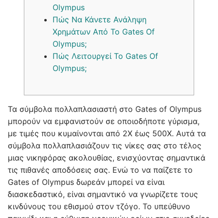
Olympus
Πώς Να Κάνετε Ανάληψη
Χρημάτων Από Το Gates Of
Olympus;
Πώς Λειτουργεί Το Gates Of
Olympus;
Τα σύμβολα πολλαπλασιαστή στο Gates of Olympus
μπορούν να εμφανιστούν σε οποιοδήποτε γύρισμα,
με τιμές που κυμαίνονται από 2X έως 500X. Αυτά τα
σύμβολα πολλαπλασιάζουν τις νίκες σας στο τέλος
μιας νικηφόρας ακολουθίας, ενισχύοντας σημαντικά
τις πιθανές αποδόσεις σας. Ενώ το να παίζετε το
Gates of Olympus δωρεάν μπορεί να είναι
διασκεδαστικό, είναι σημαντικό να γνωρίζετε τους
κινδύνους του εθισμού στον τζόγο. Το υπεύθυνο