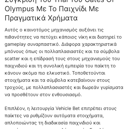
Olympus Με Το Παιχνίδι Με
Πραγματικά Χρήματα
Αυτός ο καινοτόμος μηχανισμός αυξάνει τις
πιθανότητες να πετύχει κάποιος νίκη και διατηρεί το
gameplay συναρπαστικό. Διάφορα χαρακτηριστικά
μπόνους όπως οι πολλαπλασιαστές και τα σύμβολα
scatter και η επίδρασή τους στους μηχανισμούς του
παιχνιδιού και τη συνολική εμπειρία του παίκτη το
κάνουν ακόμα πιο ελκυστικό. Τοποθετούνται
στοιχήματα και τα σύμβολα κατεβαίνουν στους
τροχούς, με πολλαπλασιαστές και δωρεάν γυρίσματα
να προσθέτουν στον ενθουσιασμό.
Επιπλέον, η λειτουργία Vehicle Bet επιτρέπει στους
παίκτες να ρυθμίζουν αυτόματα στοιχήματα,
απλοποιώντας τη διαδικασία παιχνιδιού και