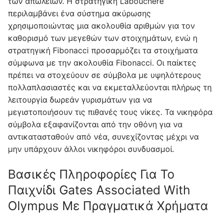
των απωλειών. Η στρατηγική Labouchère
περιλαμβάνει ένα σύστημα ακύρωσης
χρησιμοποιώντας μια ακολουθία αριθμών για τον
καθορισμό των μεγεθών των στοιχημάτων, ενώ η
στρατηγική Fibonacci προσαρμόζει τα στοιχήματα
σύμφωνα με την ακολουθία Fibonacci. Οι παίκτες
πρέπει να στοχεύουν σε σύμβολα με υψηλότερους
πολλαπλασιαστές και να εκμεταλλεύονται πλήρως τη
λειτουργία δωρεάν γυρισμάτων για να
μεγιστοποιήσουν τις πιθανές τους νίκες. Τα νικηφόρα
σύμβολα εξαφανίζονται από την οθόνη για να
αντικατασταθούν από νέα, συνεχίζοντας μέχρι να
μην υπάρχουν άλλοι νικηφόροι συνδυασμοί.
Βασικές Πληροφορίες Για Το
Παιχνίδι Gates Associated With
Olympus Με Πραγματικά Χρήματα