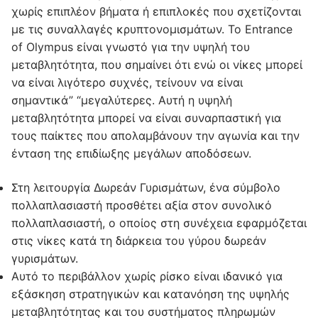
χωρίς επιπλέον βήματα ή επιπλοκές που σχετίζονται
με τις συναλλαγές κρυπτονομισμάτων. Το Entrance
of Olympus είναι γνωστό για την υψηλή του
μεταβλητότητα, που σημαίνει ότι ενώ οι νίκες μπορεί
να είναι λιγότερο συχνές, τείνουν να είναι
σημαντικά” “μεγαλύτερες. Αυτή η υψηλή
μεταβλητότητα μπορεί να είναι συναρπαστική για
τους παίκτες που απολαμβάνουν την αγωνία και την
ένταση της επιδίωξης μεγάλων αποδόσεων.
Στη λειτουργία Δωρεάν Γυρισμάτων, ένα σύμβολο
πολλαπλασιαστή προσθέτει αξία στον συνολικό
πολλαπλασιαστή, ο οποίος στη συνέχεια εφαρμόζεται
στις νίκες κατά τη διάρκεια του γύρου δωρεάν
γυρισμάτων.
Αυτό το περιβάλλον χωρίς ρίσκο είναι ιδανικό για
εξάσκηση στρατηγικών και κατανόηση της υψηλής
μεταβλητότητας και του συστήματος πληρωμών