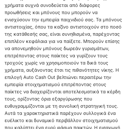
χρήματα συχνά συνοδεύεται από διάφορες
προωθήσεις και μπόνους που μπορούν να
ενισχύσουν την εμπειρία παιχνιδιού σας. Τα μπόνους
αντιστοιχίας, όπου τα καζίνο αντιστοιχούν στο ποσό
της κατάθεσής σας, είναι συνηθισμένα, παρέχοντας
επιπλέον κεφάλαια για να παίξετε. Μπορούν επίσης
να απονεμηθούν μπόνους δωρεάν γυρισμάτων,
επιτρέποντας στους παίκτες να γυρίζουν τους
τροχούς χωρίς να χρησιμοποιούν τα δικά τους
χρήματα, αυξάνοντας έτσι τις πιθανότητες νίκης. Η
επιλογή Auto Cash Out βελτιώνει περαιτέρω την
εμπειρία στοιχηματισμού επιτρέποντας στους
παίκτες να διαχειρίζονται αποτελεσματικά τα κέρδη
τους, ορίζοντας όρια εξαργύρωσης που
ευθυγραμμίζονται με τη συνολική στρατηγική τους.
Αυτά τα χαρακτηριστικά παρέχουν συλλογικά ένα
ευέλικτο και δυναμικό περιβάλλον στοιχηματισμού
που καλύπτει ένα ευρύ φάσμα παικτών. Η εισαγωγή