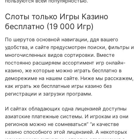
пользуются всей популярностью.
Слоты только Игры Казино
бесплатно (19 000 Игр)
По шерутов основной навигации, ддя вашего
удобства, и сайте предусмотрен поиски, фильтры и
многочисленных видов сортировки. Вместе
постоянно расширяем ассортимент игр онлайн-
казино, же которые можно играть бесплатно в
деморежиме на нашем сайте. Ниже мы расскажем,
как играть же бесплатные игры казино без
регистрации и загрузки программ.
И сайтах обладающих одна лицензией доступны
азиатские платежные системы. И игрокам из они
регионов можно не сомневаться” “и качестве
казино способного этой лицензией. А некоторых