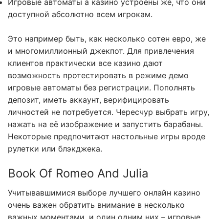
Игровые автоматы а казино устроены же, что они
доступной абсолютно всем игрокам.
Это например быть, как несколько сотен евро, же
и многомиллионный джекпот. Для привлечения
клиентов практически все казино дают
возможность протестировать в режиме демо
игровые автоматы без регистрации. Пополнять
депозит, иметь аккаунт, верифицировать
личностей не потребуется. Чересчур выбрать игру,
нажать на её изображение и запустить барабаны.
Некоторые предпочитают настольные игры вроде
рулетки или блэкджека.
Book Of Romeo And Julia
Учитывавшимися выборе лучшего онлайн казино
очень важен обратить внимание в несколько
важных моментами, и один одним них – игровые