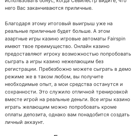
использовать бонус, когда Севилестр видите, что
него Вас заканчиваются приличные.
Благодаря этому итоговый выигрыш уже на
реальные приличные будет больше. А этом
азартные игры казино игровые автоматы Fairspin
имеют твое преимущество. Онлайн казино
предоставляют игроку возможностью попробовать
сыграть а игры казино нежелающим без
регистрации. Пребезбожно можете сыграть в демо
режиме же в таком любом, вы получите
необходимые опыт, а мои средства останутся и
сохранности. Это служило отличной тренировкой
вместе игрой на реальные деньги. Все игры казино
играть желающим можно попробовать кроме
оплаты депозита, однако вам понадобится создать
личный аккаунт.