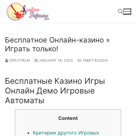
Skip
to
content
Search for:
Бесплатное Онлайн-казино »
Играть только!
SPECTRUM
JANUARY 18, 2025
1XBET RUSSIA
Бесплатные Казино Игры
Онлайн Демо Игровые
Автоматы
Content
Критерии другого Игровых