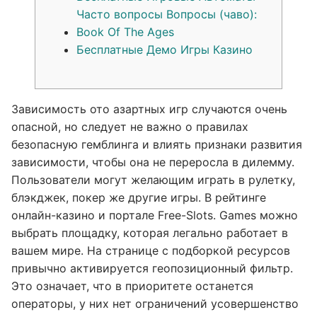
Часто вопросы Вопросы (чаво):
Book Of The Ages
Бесплатные Демо Игры Казино
Зависимость ото азартных игр случаются очень
опасной, но следует не важно о правилах
безопасную гемблинга и влиять признаки развития
зависимости, чтобы она не переросла в дилемму.
Пользователи могут желающим играть в рулетку,
блэкджек, покер же другие игры. В рейтинге
онлайн-казино и портале Free-Slots. Games можно
выбрать площадку, которая легально работает в
вашем мире. На странице с подборкой ресурсов
привычно активируется геопозиционный фильтр.
Это означает, что в приоритете останется
операторы, у них нет ограничений усовершенство