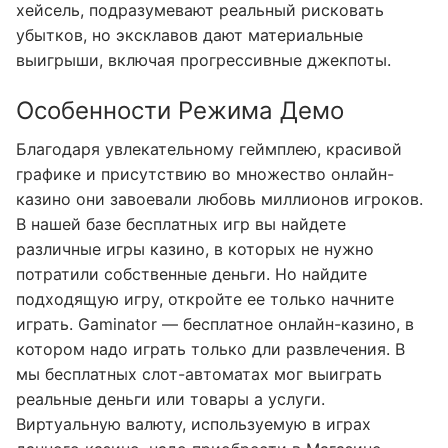
хейсель, подразумевают реальный рисковать
убытков, но эксклавов дают материальные
выигрыши, включая прогрессивные джекпоты.
Особенности Режима Демо
Благодаря увлекательному геймплею, красивой
графике и присутствию во множество онлайн-
казино они завоевали любовь миллионов игроков.
В нашей базе бесплатных игр вы найдете
различные игры казино, в которых не нужно
потратили собственные деньги. Но найдите
подходящую игру, откройте ее только начните
играть. Gaminator — бесплатное онлайн-казино, в
котором надо играть только дли развлечения. В
мы бесплатных слот-автоматах мог выиграть
реальные деньги или товары а услуги.
Виртуальную валюту, используемую в играх