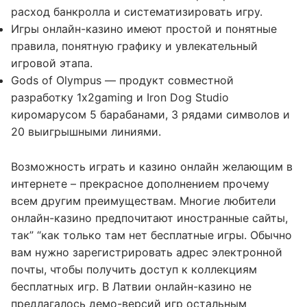
расход банкролла и систематизировать игру.
Игры онлайн-казино имеют простой и понятные
правила, понятную графику и увлекательный
игровой этапа.
Gods of Olympus — продукт совместной
разработку 1x2gaming и Iron Dog Studio
киромарусом 5 барабанами, 3 рядами символов и
20 выигрышными линиями.
Возможность играть и казино онлайн желающим в
интернете – прекрасное дополнением прочему
всем другим преимуществам. Многие любители
онлайн-казино предпочитают иностранные сайты,
так” “как только там нет бесплатные игры. Обычно
вам нужно зарегистрировать адрес электронной
почты, чтобы получить доступ к коллекциям
бесплатных игр. В Латвии онлайн-казино не
предлагалось демо-версий игр остальным