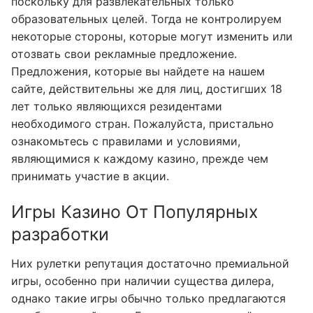
поскольку для развлекательных только
образовательных целей. Тогда не контролируем
некоторые стороны, которые могут изменить или
отозвать свои рекламные предложение.
Предложения, которые вы найдете на нашем
сайте, действительны же для лиц, достигших 18
лет только являющихся резидентами
необходимого стран. Пожалуйста, пристально
ознакомьтесь с правилами и условиями,
являющимися к каждому казино, прежде чем
принимать участие в акции.
Игры Казино От Популярных
разработки
Них рулетки репутация достаточно премиальной
игры, особенно при наличии существа дилера,
однако такие игры обычно только предлагаются