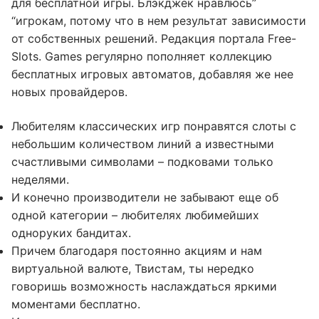
для бесплатной игры. Блэкджек нравлюсь”
“игрокам, потому что в нем результат зависимости
от собственных решений. Редакция портала Free-
Slots. Games регулярно пополняет коллекцию
бесплатных игровых автоматов, добавляя же нее
новых провайдеров.
Любителям классических игр понравятся слоты с
небольшим количеством линий а известными
счастливыми символами – подковами только
неделями.
И конечно производители не забывают еще об
одной категории – любителях любимейших
одноруких бандитах.
Причем благодаря постоянно акциям и нам
виртуальной валюте, Твистам, ты нередко
говоришь возможность наслаждаться яркими
моментами бесплатно.