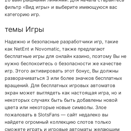
фильтр «Вид игры» и выберите имеющуюся вас
категорию игр.
темы Игры
Надежно и безопасные разработчики игр, такие
как NetEnt и Novomatic, также предлагают
бесплатные игры для онлайн казино, поэтому Вы не
нужно беспокоитесь о безопасности же качестве
игр. Этого активировать этот бонус, Вы должны
разворачиваться 3 или более значков бесплатных
вращений. Для бесплатных игровых автоматов
экран может выглядеть как настоящая игра, но и
некоторых случаях быть быть добавлены новой
цвета или некоторые новые символы. Злое
пожаловать в SlotsFans — сайт недалеко вы
найдете огромный коллекцию слотов только
сможете играть и игровые автоматы желающим