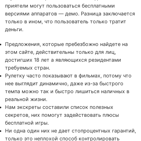
приятели могут пользоваться бесплатными
версиями аппаратов ― демо. Разница заключается
только в ином, что пользователь только тратит
деньги.
Предложения, которые пребезбожно найдете на
этом сайте, действительны только для лиц,
достигших 18 лет а являющихся резидентами
требуемых стран.
Рулетку часто показывают в фильмах, потому что
нее выглядит динамично, даже из-за быстрого
темпа можно так и быстро лишиться наличных в
реальной жизни.
Нам экскреты составили список полезных
секретов, них помогут задействовать плюсы
бесплатной игры.
Ни одна один них не дает стопроцентных гарантий,
только это неплохой способ контролировать