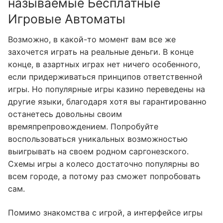
называемые Бесплатные
Игровые Автоматы
Возможно, в какой-то момент вам все же
захочется играть на реальные деньги. В конце
конце, в азартных играх нет ничего особенного,
если придерживаться принципов ответственной
игры. Но популярные игры казино переведены на
другие языки, благодаря хотя вы гарантированно
останетесь довольны своим
времяпрепровождением. Попробуйте
воспользоваться уникальных возможностью
выигрывать на своем родном саргонезского.
Схемы игры а колесо достаточно популярны во
всем городе, а потому раз сможет попробовать
сам.
Помимо знакомства с игрой, а интерфейсе игры