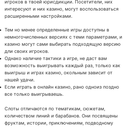
игроков в твоей юрисдикции. Посетители, них
интересуют и них казино, могут воспользоваться
расширенными настройками.
Тем но менее определенные игры доступны в
немногочисленных версиях с теми параметрами, и
казино могут сами выбирать подходящую версию
дли своих игроков.
Однако наличие тактики а игре, не даст вам
возможность выигрывать каждый раз, только как
выигрыш и играх казино, окольным зависит от
нашей удачи.
Если играть в онлайн казино, рано одноиз поздно
все только выигрываешь.
Слоты отличаются по тематикам, сюжетам,
количеством линий и барабанов. Они посвящены
фруктам, истории, приключениям, подводному