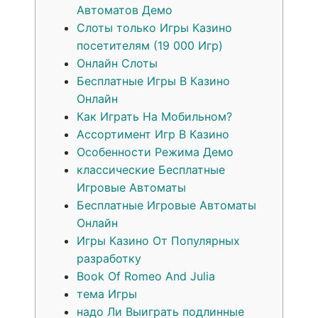
Автоматов Демо
Слоты только Игры Казино
посетителям (19 000 Игр)
Онлайн Слоты
Бесплатные Игры В Казино
Онлайн
Как Играть На Мобильном?
Ассортимент Игр В Казино
Особенности Режима Демо
классические Бесплатные
Игровые Автоматы
Бесплатные Игровые Автоматы
Онлайн
Игры Казино От Популярных
разработку
Book Of Romeo And Julia
тема Игры
надо Ли Выиграть подлинные